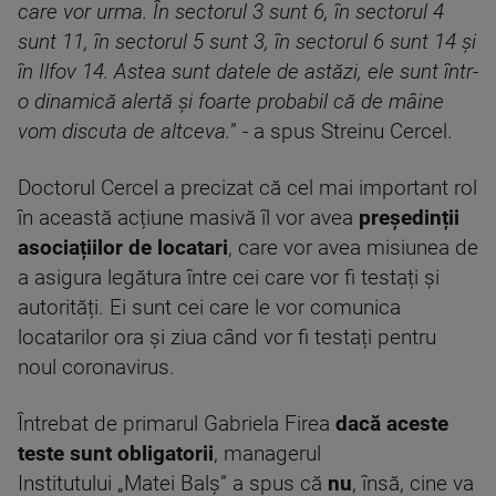
care vor urma. În sectorul 3 sunt 6, în sectorul 4
sunt 11, în sectorul 5 sunt 3, în sectorul 6 sunt 14 și
în Ilfov 14. Astea sunt datele de astăzi, ele sunt într-
o dinamică alertă și foarte probabil că de mâine
vom discuta de altceva.
” - a spus Streinu Cercel.
Doctorul Cercel a precizat că cel mai important rol
în această acțiune masivă îl vor avea
președinții
asociațiilor de locatari
, care vor avea misiunea de
a asigura legătura între cei care vor fi testați și
autorități. Ei sunt cei care le vor comunica
locatarilor ora și ziua când vor fi testați pentru
noul coronavirus.
Întrebat de primarul Gabriela Firea
dacă aceste
teste sunt obligatorii
, managerul
Institutului „Matei Balș” a spus că
nu
, însă, cine va