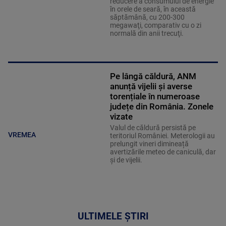
reducere a consumului de energie
în orele de seară, în această
săptămână, cu 200-300
megawaţi, comparativ cu o zi
normală din anii trecuţi.
Pe lângă căldură, ANM
anunță vijelii și averse
torențiale în numeroase
județe din România. Zonele
vizate
Valul de căldură persistă pe
VREMEA
teritoriul României. Meterologii au
prelungit vineri dimineață
avertizările meteo de caniculă, dar
și de vijelii.
ULTIMELE ȘTIRI