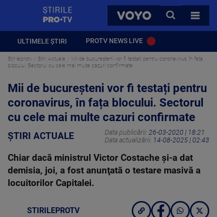
StirilePROTV
CAUTA
VOYO
TOATE 
PROTV NEWS LIVE
ULTIMELE ȘTIRI
Stirileprotv
Știri Actuale
Mii de bucureșteni vor fi testați pentru coronavirus, în fața
blocului. Sectorul cu cele mai multe cazuri confirmate
Mii de bucureșteni vor fi testați pentru
coronavirus, în fața blocului. Sectorul
cu cele mai multe cazuri confirmate
Data publicării:
26-03-2020 | 18:21
ȘTIRI ACTUALE
Data actualizării:
14-08-2025 | 02:43
Chiar dacă ministrul Victor Costache şi-a dat
demisia, joi, a fost anunţată o testare masivă a
locuitorilor Capitalei.
STIRILEPROTV