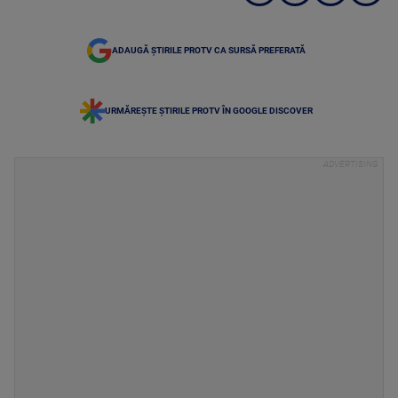
ADAUGĂ ȘTIRILE PROTV CA SURSĂ PREFERATĂ
URMĂREȘTE ȘTIRILE PROTV ÎN GOOGLE DISCOVER