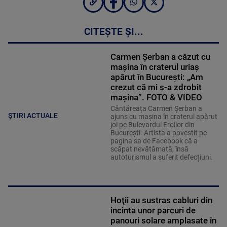
CITEȘTE ȘI...
Carmen Șerban a căzut cu
mașina în craterul uriaș
apărut în București: „Am
crezut că mi s-a zdrobit
mașina”. FOTO & VIDEO
Cântăreața Carmen Șerban a
ȘTIRI ACTUALE
ajuns cu mașina în craterul apărut
joi pe Bulevardul Eroilor din
București. Artista a povestit pe
pagina sa de Facebook că a
scăpat nevătămată, însă
autoturismul a suferit defecțiuni.
Hoţii au sustras cabluri din
incinta unor parcuri de
panouri solare amplasate în