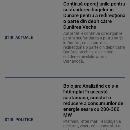
Continuă operațiunile pentru
scufundarea barjelor în
Dunăre pentru a redirecționa
o parte din debit către
Dunărea Veche
Autoritățile continuă operațiunile
ȘTIRI ACTUALE
pentru scufundarea a patru barje
în Dunăre, cu scopul de a
redirecționa o parte din debit către
Dunărea Veche și de a limita
scăderea nivelului apei la
Cernavodă.
Bolojan: Analizând ce s-a
întâmplat în această
săptămână, constat o
reducere a consumurilor de
energie seara cu 200-300
MW
STIRI POLITICE
Premierul interimar Ilie Bolojan a
declarat, vineri, că a constatat o