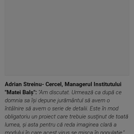
Adrian Streinu- Cercel, Managerul Institutului
"Matei Balş":
"Am discutat. Urmează ca după ce
domnia sa îşi depune jurământul să avem o
întâlnire să avem o serie de detalii. Este în mod
obligatoriu un proiect care trebuie susţinut de toată
lumea, şi asta pentru că reda imaginea clară a
modului în care acest virus se mişca în populaţie.''