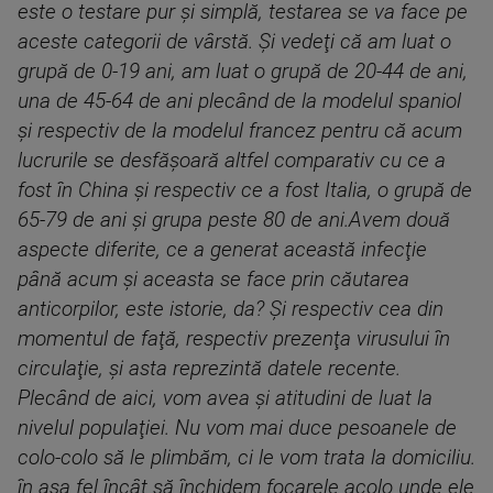
este o testare pur şi simplă, testarea se va face pe
aceste categorii de vârstă. Şi vedeţi că am luat o
grupă de 0-19 ani, am luat o grupă de 20-44 de ani,
una de 45-64 de ani plecând de la modelul spaniol
şi respectiv de la modelul francez pentru că acum
lucrurile se desfăşoară altfel comparativ cu ce a
fost în China şi respectiv ce a fost Italia, o grupă de
65-79 de ani şi grupa peste 80 de ani.Avem două
aspecte diferite, ce a generat această infecţie
până acum şi aceasta se face prin căutarea
anticorpilor, este istorie, da? Şi respectiv cea din
momentul de faţă, respectiv prezenţa virusului în
circulaţie, şi asta reprezintă datele recente.
Plecând de aici, vom avea şi atitudini de luat la
nivelul populaţiei. Nu vom mai duce pesoanele de
colo-colo să le plimbăm, ci le vom trata la domiciliu.
în aşa fel încât să închidem focarele acolo unde ele