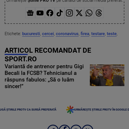
Urmărește
Știrile PRO TV
pe canalul de social media preferat:
Etichete:
bucuresti
,
cercei
,
coronavirus
,
firea
,
testare
,
teste
,
ARTICOL RECOMANDAT DE
SPORT.RO
Variantă de antrenor pentru Gigi
Becali la FCSB? Tehnicianul a
răspuns fabulos: „Să o luăm
sincer!”
UGĂ ȘTIRILE PROTV CA SURSĂ PREFERATĂ
URMĂREȘTE ȘTIRILE PROTV ÎN GOOGLE 