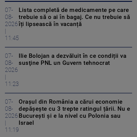
07-
Lista completă de medicamente pe care
08-
trebuie să o ai în bagaj. Ce nu trebuie să
2026
îți lipsească în vacanță
|
11:45
07-
Ilie Bolojan a dezvăluit în ce condiții va
08-
susţine PNL un Guvern tehnocrat
2026
|
11:23
07-
Orașul din România a cărui economie
08-
depășește cu 3 trepte ratingul țării. Nu e
2026
București și e la nivel cu Polonia sau
|
Israel
11:19