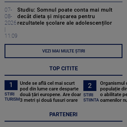
07-
Studiu: Somnul poate conta mai mult
08-
decât dieta și mișcarea pentru
2026
rezultatele școlare ale adolescenților
|
11:09
VEZI MAI MULTE ȘTIRI
TOP CITITE
Unde se află cel mai scurt
Organismul 
1
2
pod din lume care desparte
populație di
STIRI
două țări europene. Are doar
o abilitate p
STIRI
TURISM
3 metri și două fusuri orare
oamenilor nu
STIINTA
PARTENERI