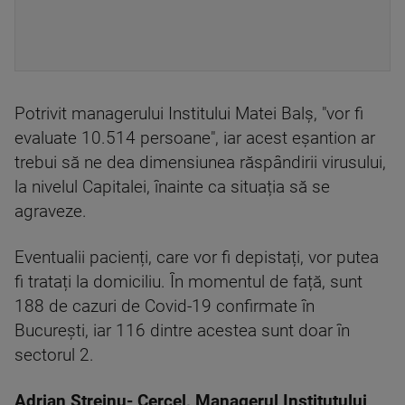
Potrivit managerului Institului Matei Balş, "vor fi
evaluate 10.514 persoane", iar acest eșantion ar
trebui să ne dea dimensiunea răspândirii virusului,
la nivelul Capitalei, înainte ca situația să se
agraveze.
Eventualii pacienți, care vor fi depistați, vor putea
fi tratați la domiciliu. În momentul de față, sunt
188 de cazuri de Covid-19 confirmate în
București, iar 116 dintre acestea sunt doar în
sectorul 2.
Adrian Streinu- Cercel, Managerul Institutului