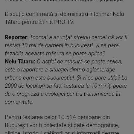
Discuție confirmată și de ministru interimar Nelu
Tătaru pentru Știrile PRO TV.
Reporter
:
Tocmai a anunţat streinu cercel că vor fi
testaţi 10 mii de oameni în bucureşti. vi se pare
fezabila aceasta măsura se poate aplica?
Nelu Tătaru:
O astfel de măsură se poate aplica,
este o raportare a situaţiei dintr-o aglomeraţie
urbană cum este bucureştiul. Şi vi se pare utilă? La
2000 de locuitori să faci testarea la 10 mii îţi poate
da o prognoză a evoluţiei pentru transmiterea în
comunitate.
Pentru testarea celor 10.514 persoane din
București vor fi colectate și date demografice,
clinice, istoricul călătoriilor și informații despre