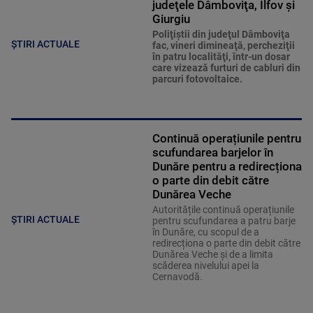
judeţele Dâmboviţa, Ilfov şi
Giurgiu
Poliţiştii din judeţul Dâmboviţa
ȘTIRI ACTUALE
fac, vineri dimineaţă, percheziţii
în patru localităţi, într-un dosar
care vizează furturi de cabluri din
parcuri fotovoltaice.
Continuă operațiunile pentru
scufundarea barjelor în
Dunăre pentru a redirecționa
o parte din debit către
Dunărea Veche
Autoritățile continuă operațiunile
ȘTIRI ACTUALE
pentru scufundarea a patru barje
în Dunăre, cu scopul de a
redirecționa o parte din debit către
Dunărea Veche și de a limita
scăderea nivelului apei la
Cernavodă.