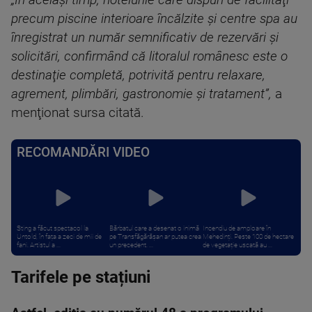
„În acelaşi timp, hotelurile care dispun de facilităţi
precum piscine interioare încălzite şi centre spa au
înregistrat un număr semnificativ de rezervări şi
solicitări, confirmând că litoralul românesc este o
destinaţie completă, potrivită pentru relaxare,
agrement, plimbări, gastronomie şi tratament”,
a
menţionat sursa citată.
RECOMANDĂRI VIDEO
Sting a făcut spectacol la
Bărbatul care a desenat o inimă
Incendiu de amploare în
Untold, în fața a zeci de mii de
pe Transfăgărășan ar putea crea
Mehedinți. Peste 100 de hectare
fani. Artistul a ...
un precedent. ...
de vegetație uscată au ...
Tarifele pe stațiuni