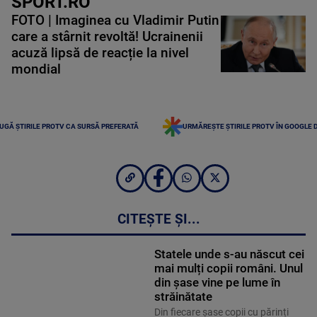
SPORT.RO
FOTO | Imaginea cu Vladimir Putin
care a stârnit revoltă! Ucrainenii
acuză lipsă de reacție la nivel
mondial
UGĂ ȘTIRILE PROTV CA SURSĂ PREFERATĂ
URMĂREȘTE ȘTIRILE PROTV ÎN GOOGLE 
CITEȘTE ȘI...
Statele unde s-au născut cei
mai mulți copii români. Unul
din șase vine pe lume în
străinătate
Din fiecare șase copii cu părinți