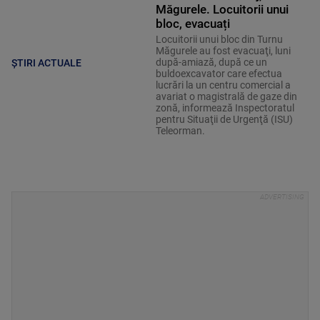
Măgurele. Locuitorii unui
bloc, evacuați
Locuitorii unui bloc din Turnu
Măgurele au fost evacuaţi, luni
după-amiază, după ce un
ȘTIRI ACTUALE
buldoexcavator care efectua
lucrări la un centru comercial a
avariat o magistrală de gaze din
zonă, informează Inspectoratul
pentru Situaţii de Urgenţă (ISU)
Teleorman.