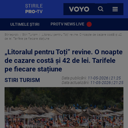
StirilePROTV
CAUTA
VOYO
TOATE 
PROTV NEWS LIVE
ULTIMELE ȘTIRI
Stirileprotv
Stiri Turism
„Litoralul pentru Toți” revine. O noapte de cazare costă și 42
de lei. Tarifele pe fiecare stațiune
„Litoralul pentru Toți” revine. O noapte
de cazare costă și 42 de lei. Tarifele
pe fiecare stațiune
Data publicării:
11-05-2026 | 21:25
STIRI TURISM
Data actualizării:
11-05-2026 | 21:25