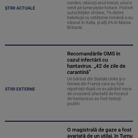
români, născuți anul trecut, unul a
venit pe lume peste hotare. Potrivit
ȘTIRI ACTUALE
autorităților străine, 7% dintre
bebelușii cu cetățenie română s-au
născut în Italia, și alți 6% în Marea
Britanie.
Recomandările OMS în
cazul infectării cu
hantavirus. „42 de zile de
carantină”
Un bărbat din Statele Unite și o
femeie din Franța care au fost
repatriați după ce au părăsit nava
STIRI EXTERNE
de croazieră afectată de focarul
de hantavirus au fost testați
pozitiv.
O magistrală de gaze a fost
avariată de un utilaj, în Turnu