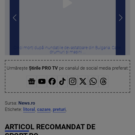
Cinci morți după inundațiile devastatoare din Bulgaria. Case,
Litor
drumuri și mașini ...
Urmărește
Știrile PRO TV
pe canalul de social media preferat:
Sursa:
News.ro
Etichete:
litoral
,
cazare
,
preturi
,
ARTICOL RECOMANDAT DE