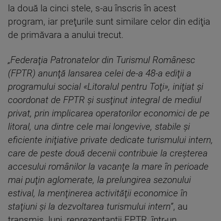
la două la cinci stele, s-au înscris în acest
program, iar preţurile sunt similare celor din ediţia
de primăvara a anului trecut.
„Federaţia Patronatelor din Turismul Românesc
(FPTR) anunţă lansarea celei de-a 48-a ediţii a
programului social «Litoralul pentru Toţi», iniţiat şi
coordonat de FPTR şi susţinut integral de mediul
privat, prin implicarea operatorilor economici de pe
litoral, una dintre cele mai longevive, stabile şi
eficiente iniţiative private dedicate turismului intern,
care de peste două decenii contribuie la creşterea
accesului românilor la vacanţe la mare în perioade
mai puţin aglomerate, la prelungirea sezonului
estival, la menţinerea activităţii economice în
staţiuni şi la dezvoltarea turismului intern”
, au
transmis, luni, reprezentanţii FPTR, într-un