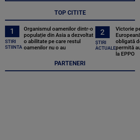
TOP CITITE
Organismul oamenilor dintr-o
Victorie p
1
2
populație din Asia a dezvoltat
Europeană
o abilitate pe care restul
obligată d
STIRI
ȘTIRI
oamenilor nu o au
permită au
STIINTA
ACTUALE
la EPPO
PARTENERI