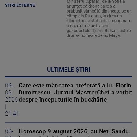
Ministerul Apărării de la Sofia a
STIRI EXTERNE
anunțat că drona care s-a
prăbușit sâmbătă dimineața pe un
câmp din Bulgaria, la circa un
kilometru de stația de comprimare
a gazelor de pe traseul
gazoductului Trans-Balkan, este o
dronă-momeală de tip Maya.
ULTIMELE ȘTIRI
08-
Care este mâncarea preferată a lui Florin
08-
Dumitrescu. Juratul MastrerChef a vorbit
2026
despre începuturile în bucătărie
|
21:41
08-
Horoscop 9 august 2026, cu Neti Sandu.