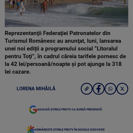
SHUTTERSTOCK
Reprezentanţii Federaţiei Patronatelor din
Turismul Românesc au anunţat, luni, lansarea
unei noi ediţii a programului social ”Litoralul
pentru Toţi”, în cadrul căreia tarifele pornesc de
la 42 lei/persoană/noapte şi pot ajunge la 318
lei cazare.
LORENA MIHĂILĂ
ADAUGĂ ȘTIRILE PROTV CA SURSĂ PREFERATĂ
URMĂREȘTE ȘTIRILE PROTV ÎN GOOGLE DISCOVER