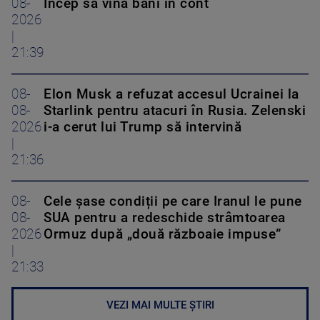
08-
Încep să vină bani în cont
2026
|
21:39
08-
Elon Musk a refuzat accesul Ucrainei la
08-
Starlink pentru atacuri în Rusia. Zelenski
2026
i-a cerut lui Trump să intervină
|
21:36
08-
Cele șase condiții pe care Iranul le pune
08-
SUA pentru a redeschide strâmtoarea
2026
Ormuz după „două războaie impuse”
|
21:33
VEZI MAI MULTE ȘTIRI