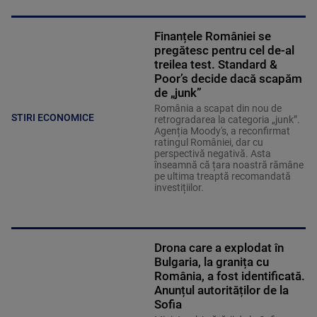
Finanțele României se
pregătesc pentru cel de-al
treilea test. Standard &
Poor’s decide dacă scapăm
de „junk”
România a scapat din nou de
STIRI ECONOMICE
retrogradarea la categoria „junk”.
Agenția Moody's, a reconfirmat
ratingul României, dar cu
perspectivă negativă. Asta
înseamnă că țara noastră rămâne
pe ultima treaptă recomandată
investițiilor.
Drona care a explodat în
Bulgaria, la granița cu
România, a fost identificată.
Anunțul autorităților de la
Sofia