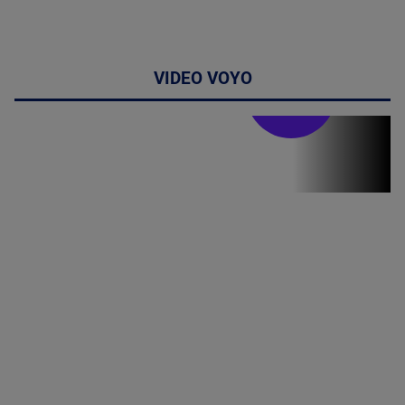
VIDEO VOYO
Stirile PRO TV
Stirile PRO
TV # 19.00 -
8 August
2026
MAI