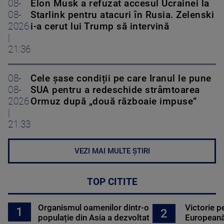
08-
Elon Musk a refuzat accesul Ucrainei la
08-
Starlink pentru atacuri în Rusia. Zelenski
2026
i-a cerut lui Trump să intervină
|
21:36
08-
Cele șase condiții pe care Iranul le pune
08-
SUA pentru a redeschide strâmtoarea
2026
Ormuz după „două războaie impuse”
|
21:33
VEZI MAI MULTE ȘTIRI
TOP CITITE
Organismul oamenilor dintr-o
Victorie p
1
2
populație din Asia a dezvoltat
Europeană