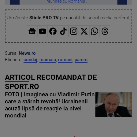
reunirea cu România”. ...
Urmărește
Știrile PRO TV
pe canalul de social media preferat:
Sursa:
News.ro
Etichete:
sondaj
,
mamaia
,
romani
,
parere
,
ARTICOL RECOMANDAT DE
SPORT.RO
FOTO | Imaginea cu Vladimir Putin
care a stârnit revoltă! Ucrainenii
acuză lipsă de reacție la nivel
mondial