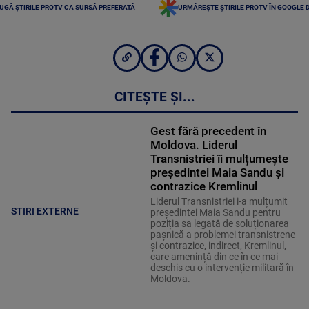
UGĂ ȘTIRILE PROTV CA SURSĂ PREFERATĂ
URMĂREȘTE ȘTIRILE PROTV ÎN GOOGLE 
CITEȘTE ȘI...
Gest fără precedent în
Moldova. Liderul
Transnistriei îi mulțumește
președintei Maia Sandu și
contrazice Kremlinul
Liderul Transnistriei i-a mulțumit
STIRI EXTERNE
președintei Maia Sandu pentru
poziția sa legată de soluționarea
pașnică a problemei transnistrene
și contrazice, indirect, Kremlinul,
care amenință din ce în ce mai
deschis cu o intervenție militară în
Moldova.