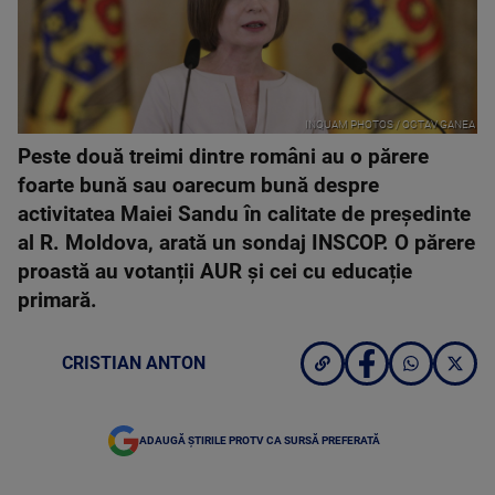
INQUAM PHOTOS / OCTAV GANEA
Peste două treimi dintre români au o părere
foarte bună sau oarecum bună despre
activitatea Maiei Sandu în calitate de preşedinte
al R. Moldova, arată un sondaj INSCOP. O părere
proastă au votanții AUR și cei cu educație
primară.
CRISTIAN ANTON
ADAUGĂ ȘTIRILE PROTV CA SURSĂ PREFERATĂ