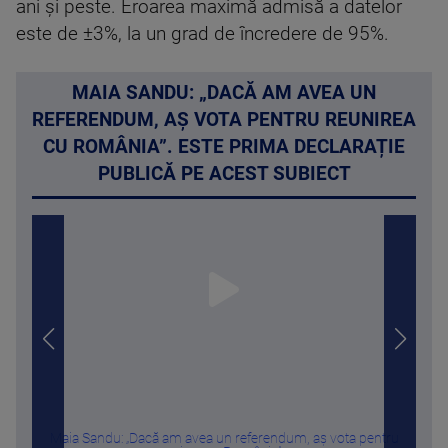
ani şi peste. Eroarea maximă admisă a datelor
este de ±3%, la un grad de încredere de 95%.
MAIA SANDU: „DACĂ AM AVEA UN
REFERENDUM, AŞ VOTA PENTRU REUNIREA
CU ROMÂNIA”. ESTE PRIMA DECLARAȚIE
PUBLICĂ PE ACEST SUBIECT
Maia Sandu: „Dacă am avea un referendum, aş vota pentru
„Nu