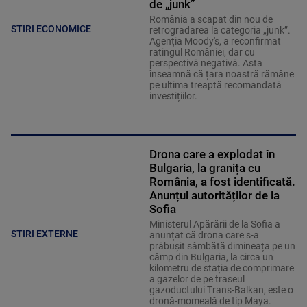
de „junk”
România a scapat din nou de
STIRI ECONOMICE
retrogradarea la categoria „junk”.
Agenția Moody's, a reconfirmat
ratingul României, dar cu
perspectivă negativă. Asta
înseamnă că țara noastră rămâne
pe ultima treaptă recomandată
investițiilor.
Drona care a explodat în
Bulgaria, la granița cu
România, a fost identificată.
Anunțul autorităților de la
Sofia
Ministerul Apărării de la Sofia a
STIRI EXTERNE
anunțat că drona care s-a
prăbușit sâmbătă dimineața pe un
câmp din Bulgaria, la circa un
kilometru de stația de comprimare
a gazelor de pe traseul
gazoductului Trans-Balkan, este o
dronă-momeală de tip Maya.