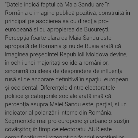
"Datele indică faptul că Maia Sandu are în
România o imagine publică pozitivă, construită în
principal pe asocierea sa cu direcţia pro-
europeană şi cu apropierea de Bucureşti.
Percepţia foarte clară că Maia Sandu este
apropiată de România şi nu de Rusia arată că
imaginea preşedintei Republicii Moldova devine,
în ochii unei majorităţi solide a românilor,
sinonimă cu ideea de desprindere de influenţa
rusă şi de ancorare definitivă în spaţiul european
şi occidental. Diferenţele dintre electoratele
politice şi categoriile sociale arată însă că
percepţia asupra Maiei Sandu este, parţial, şi un
indicator al polarizării interne din România.
Segmentele mai pro-europene şi urbane o susţin
covârşitor, în timp ce electoratul AUR este
semnificativ mai rezervat pe fondul naraţiunilor