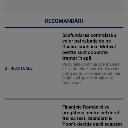
RECOMANDĂRI
Scufundarea controlată a
celor patru barje de pe
Dunăre continuă. Motivul
pentru sunt coborâte
treptat în apă
Pe Dunăre continuă operațiunea
ȘTIRI ACTUALE
de scufundare controlată a celor
patru barje, ca să ajungă cât mai
multă apă spre centrala de la
Cernavodă.
Finanțele României se
pregătesc pentru cel de-al
treilea test. Standard &
Poor’s decide dacă scapăm