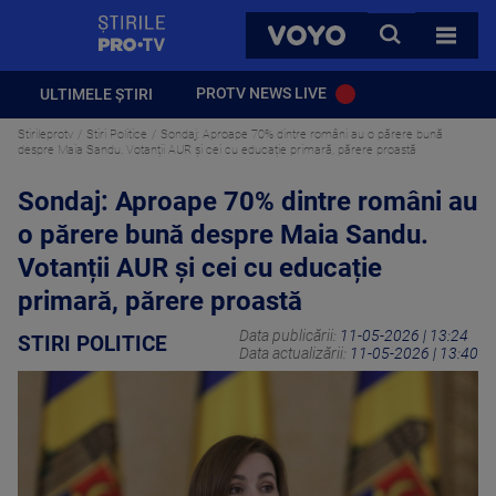
StirilePROTV
CAUTA
VOYO
TOATE 
PROTV NEWS LIVE
ULTIMELE ȘTIRI
Stirileprotv
Stiri Politice
Sondaj: Aproape 70% dintre români au o părere bună
despre Maia Sandu. Votanții AUR și cei cu educație primară, părere proastă
Sondaj: Aproape 70% dintre români au
o părere bună despre Maia Sandu.
Votanții AUR și cei cu educație
primară, părere proastă
Data publicării:
11-05-2026 | 13:24
STIRI POLITICE
Data actualizării:
11-05-2026 | 13:40