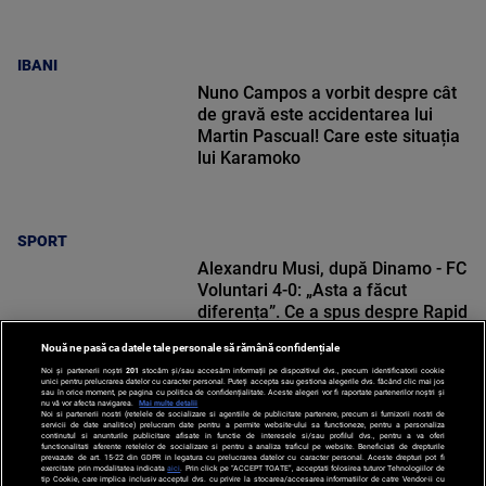
IBANI
Nuno Campos a vorbit despre cât
de gravă este accidentarea lui
Martin Pascual! Care este situația
lui Karamoko
SPORT
Alexandru Musi, după Dinamo - FC
Voluntari 4-0: „Asta a făcut
diferența”. Ce a spus despre Rapid
Nouă ne pasă ca datele tale personale să rămână confidențiale
Noi și partenerii noștri
201
stocăm și/sau accesăm informații pe dispozitivul dvs., precum identificatorii cookie
unici pentru prelucrarea datelor cu caracter personal. Puteți accepta sau gestiona alegerile dvs. făcând clic mai jos
sau în orice moment, pe pagina cu politica de confidențialitate. Aceste alegeri vor fi raportate partenerilor noștri și
nu vă vor afecta navigarea.
Mai multe detalii
SPORT
Noi si partenerii nostri (retelele de socializare si agentiile de publicitate partenere, precum si furnizorii nostri de
servicii de date analitice) prelucram date pentru a permite website-ului sa functioneze, pentru a personaliza
continutul si anunturile publicitare afisate in functie de interesele si/sau profilul dvs., pentru a va oferi
functionalitati aferente retelelor de socializare si pentru a analiza traficul pe website. Beneficiati de drepturile
prevazute de art. 15-22 din GDPR in legatura cu prelucrarea datelor cu caracter personal. Aceste drepturi pot fi
exercitate prin modalitatea indicata
aici
. Prin click pe “ACCEPT TOATE”, acceptati folosirea tuturor Tehnologiilor de
tip Cookie, care implica inclusiv acceptul dvs. cu privire la stocarea/accesarea informatiilor de catre Vendor-ii cu