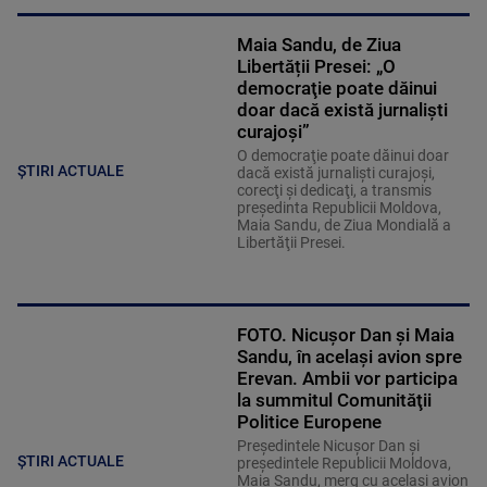
Maia Sandu, de Ziua
Libertății Presei: „O
democraţie poate dăinui
doar dacă există jurnalişti
curajoşi”
O democraţie poate dăinui doar
ȘTIRI ACTUALE
dacă există jurnalişti curajoşi,
corecţi şi dedicaţi, a transmis
preşedinta Republicii Moldova,
Maia Sandu, de Ziua Mondială a
Libertăţii Presei.
FOTO. Nicușor Dan și Maia
Sandu, în același avion spre
Erevan. Ambii vor participa
la summitul Comunităţii
Politice Europene
Preşedintele Nicuşor Dan şi
ȘTIRI ACTUALE
preşedintele Republicii Moldova,
Maia Sandu, merg cu acelaşi avion