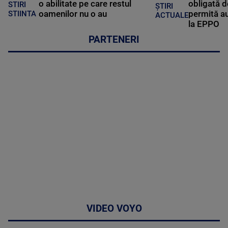
o abilitate pe care restul
obligată d
STIRI
ȘTIRI
oamenilor nu o au
permită au
STIINTA
ACTUALE
la EPPO
PARTENERI
VIDEO VOYO