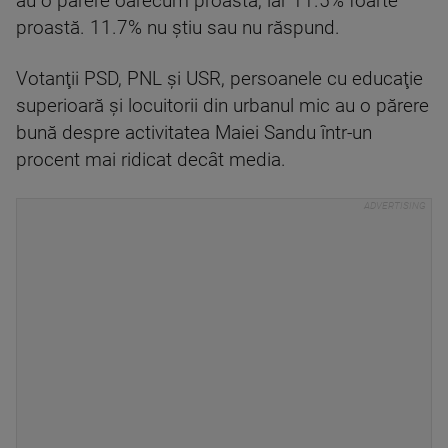
au o părere oarecum proastă, iar 11.5% foarte
proastă. 11.7% nu ştiu sau nu răspund.
Votanţii PSD, PNL şi USR, persoanele cu educaţie
superioară şi locuitorii din urbanul mic au o părere
bună despre activitatea Maiei Sandu într-un
procent mai ridicat decât media.