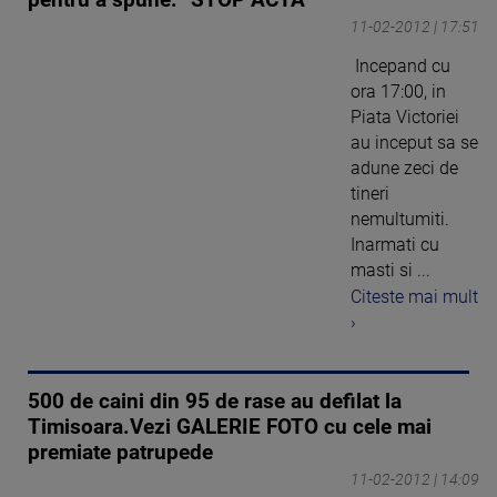
11-02-2012 | 17:51
Incepand cu
ora 17:00, in
Piata Victoriei
au inceput sa se
adune zeci de
tineri
nemultumiti.
Inarmati cu
masti si ...
Citeste mai mult
›
500 de caini din 95 de rase au defilat la
Timisoara.Vezi GALERIE FOTO cu cele mai
premiate patrupede
11-02-2012 | 14:09