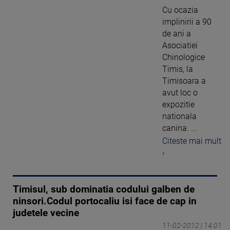
Cu ocazia
implinirii a 90
de ani a
Asociatiei
Chinologice
Timis, la
Timisoara a
avut loc o
expozitie
nationala
canina. ...
Citeste mai mult
›
Timisul, sub dominatia codului galben de
ninsori.Codul portocaliu isi face de cap in
judetele vecine
11-02-2012 | 14:01