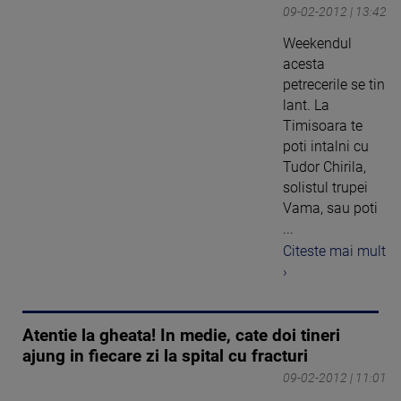
09-02-2012 | 13:42
Weekendul
acesta
petrecerile se tin
lant. La
Timisoara te
poti intalni cu
Tudor Chirila,
solistul trupei
Vama, sau poti
...
Citeste mai mult
›
Atentie la gheata! In medie, cate doi tineri
ajung in fiecare zi la spital cu fracturi
09-02-2012 | 11:01