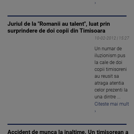
›
Juriul de la "Romanii au talent", luat prin
surprindere de doi copii din Timisoara
10-02-2012 | 15:27
Un numar de
iluzionism pus
la cale de doi
copii timisoreni
au reusit sa
atraga atentia
celor prezenti la
una dintre ...
Citeste mai mult
›
Accident de munca la inaltime. Un timisorean a