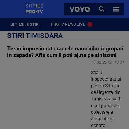
StirilePROTV
CAUTA
VOYO
TOATE 
PROTV NEWS LIVE
ULTIMELE ȘTIRI
STIRI TIMISOARA
Te-au impresionat dramele oamenilor ingropati
in zapada? Afla cum ii poti ajuta pe sinistrati
13-02-2012 | 13:31
Sediul
Inspectoratului
pentru Situatii
de Urgenta din
Timisoara va fi
noul punct de
colectare a
alimentelor
donate ...