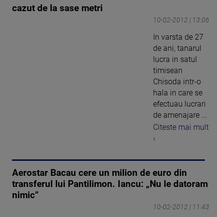
cazut de la sase metri
10-02-2012 | 13:06
In varsta de 27
de ani, tanarul
lucra in satul
timisean
Chisoda intr-o
hala in care se
efectuau lucrari
de amenajare ...
Citeste mai mult
›
Aerostar Bacau cere un milion de euro din
transferul lui Pantilimon. Iancu: „Nu le datoram
nimic”
10-02-2012 | 11:43