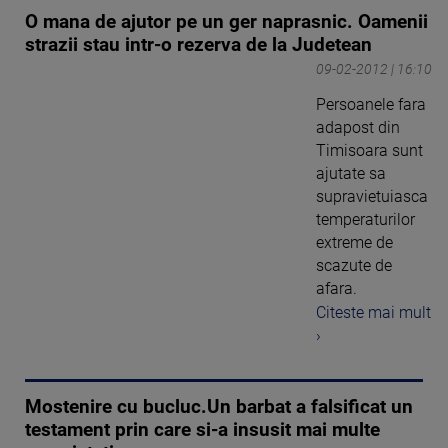
O mana de ajutor pe un ger naprasnic. Oamenii
strazii stau intr-o rezerva de la Judetean
09-02-2012 | 16:10
Persoanele fara
adapost din
Timisoara sunt
ajutate sa
supravietuiasca
temperaturilor
extreme de
scazute de
afara.
Citeste mai mult
›
Mostenire cu bucluc.Un barbat a falsificat un
testament prin care si-a insusit mai multe