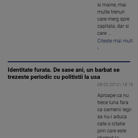
si maine, mai
multe trenuri
care merg spre
capitala, dar si
care ...
Citeste mai mult
›
Identitate furata. De sase ani, un barbat se
trezeste periodic cu politistii la usa
08-02-2012 | 18:16
Aproape ca nu
trece luna fara
ca oamenii legii
sa nu-i aduca
cate o citatie
prin care este
chemat la