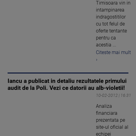
Timisoara vin in
intampinarea
indragostitilor
cu tot felul de
oferte tentante
pentru ca
acestia ...
Citeste mai mult
›
Iancu a publicat in detaliu rezultatele primului
audit de la Poli. Vezi ce datorii au alb-violetii!
10-02-2012 | 16:31
Analiza
financiara
prezentata pe
site-ul oficial al
echipei