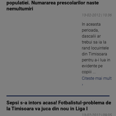
populatiei. Numararea prescolarilor naste
nemultumiri
13-02-2012 | 10:36
In aceasta
perioada,
dascalii ar
trebui sa ia la
rand locuintele
din Timisoara
pentru a-i lua in
evidente pe
copiii ...
Citeste mai mult
›
Sepsi s-a intors acasa! Fotbalistul-problema de
la Timisoara va juca din nou in Liga I
13-02-2012 | 09:05