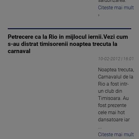
salubrizarea.
Citeste mai mult
›
Petrecere ca la Rio in mijlocul iernii.Vezi cum
s-au distrat timisorenii noaptea trecuta la
carnaval
10-02-2012 | 16:01
Noaptea trecuta,
Carnavalul de la
Rio a fost intr-
un club din
Timisoara. Au
fost prezente
cele mai hot
dansatoare iar
...
Citeste mai mult