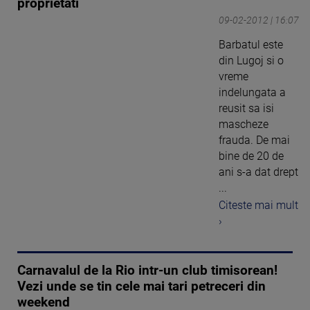
proprietati
09-02-2012 | 16:07
Barbatul este
din Lugoj si o
vreme
indelungata a
reusit sa isi
mascheze
frauda. De mai
bine de 20 de
ani s-a dat drept
...
Citeste mai mult
›
Carnavalul de la Rio intr-un club timisorean!
Vezi unde se tin cele mai tari petreceri din
weekend