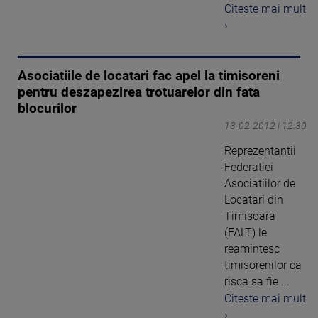
Citeste mai mult
›
Asociatiile de locatari fac apel la timisoreni
pentru deszapezirea trotuarelor din fata
blocurilor
13-02-2012 | 12:30
Reprezentantii
Federatiei
Asociatiilor de
Locatari din
Timisoara
(FALT) le
reamintesc
timisorenilor ca
risca sa fie ...
Citeste mai mult
›