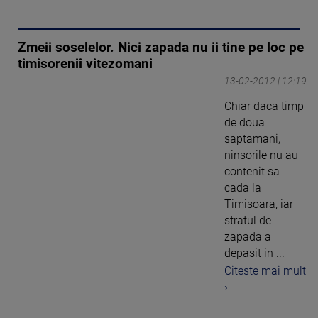
Zmeii soselelor. Nici zapada nu ii tine pe loc pe
timisorenii vitezomani
13-02-2012 | 12:19
Chiar daca timp
de doua
saptamani,
ninsorile nu au
contenit sa
cada la
Timisoara, iar
stratul de
zapada a
depasit in ...
Citeste mai mult
›