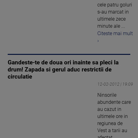
cele patru goluri
s-au marcat in
ultimele zece
minute ale ...
Citeste mai mult
›
Gandeste-te de doua ori inainte sa pleci la
drum! Zapada si gerul aduc restrictii de
circulatie
12-02-2012 | 19:09
Ninsorile
abundente care
au cazut in
ultimele ore in
regiunea de
Vest a tarii au
afectat