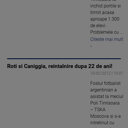
inchid portile si
trimit acasa
aproape 1.300
de elevi.
Problemele cu ...
Citeste mai mult
›
Roti si Caniggia, reintalnire dupa 22 de ani!
10-02-2012 | 10:01
Fostul fotbalist
argentinian a
asistat la meciul
Poli Timisoara
– TSKA
Moscova si s-a
intretinut cu