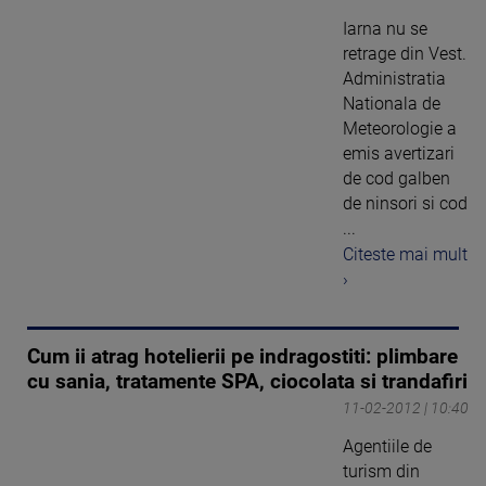
Iarna nu se
retrage din Vest.
Administratia
Nationala de
Meteorologie a
emis avertizari
de cod galben
de ninsori si cod
...
Citeste mai mult
›
Cum ii atrag hotelierii pe indragostiti: plimbare
cu sania, tratamente SPA, ciocolata si trandafiri
11-02-2012 | 10:40
Agentiile de
turism din