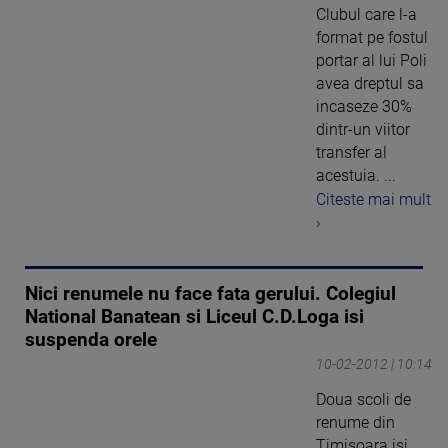
Clubul care l-a
format pe fostul
portar al lui Poli
avea dreptul sa
incaseze 30%
dintr-un viitor
transfer al
acestuia. ...
Citeste mai mult
›
Nici renumele nu face fata gerului. Colegiul
National Banatean si Liceul C.D.Loga isi
suspenda orele
10-02-2012 | 10:14
Doua scoli de
renume din
Timisoara isi