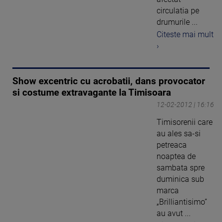
circulatia pe
drumurile ...
Citeste mai mult
›
Show excentric cu acrobatii, dans provocator
si costume extravagante la Timisoara
12-02-2012 | 16:16
Timisorenii care
au ales sa-si
petreaca
noaptea de
sambata spre
duminica sub
marca
„Brilliantisimo”
au avut ...