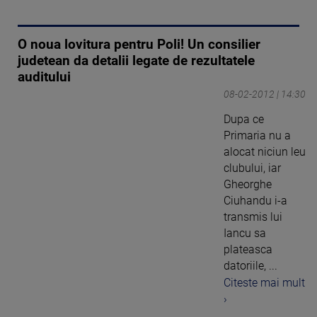
O noua lovitura pentru Poli! Un consilier
judetean da detalii legate de rezultatele
auditului
08-02-2012 | 14:30
Dupa ce
Primaria nu a
alocat niciun leu
clubului, iar
Gheorghe
Ciuhandu i-a
transmis lui
Iancu sa
plateasca
datoriile, ...
Citeste mai mult
›