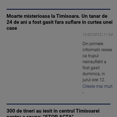
Moarte misterioasa la Timisoara. Un tanar de
24 de ani a fost gasit fara suflare in curtea unei
case
12-02-2012 | 11:54
Din primele
informatii reiese
ca trupul
neinsufletit a
fost gasit
duminica, in
jurul orei 12.
Citeste mai mult
›
300 de tineri au iesit in centrul Timisoarei
pentru a spune: “STOP ACTA”