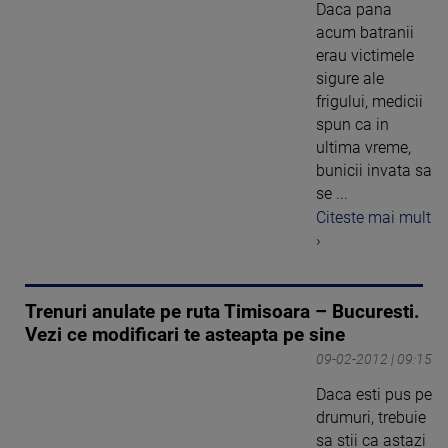
Daca pana
acum batranii
erau victimele
sigure ale
frigului, medicii
spun ca in
ultima vreme,
bunicii invata sa
se ...
Citeste mai mult
›
Trenuri anulate pe ruta Timisoara – Bucuresti.
Vezi ce modificari te asteapta pe sine
09-02-2012 | 09:15
Daca esti pus pe
drumuri, trebuie
sa stii ca astazi