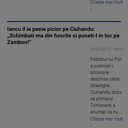
Citeste mai mult
›
Iancu il ia peste picior pe Ciuhandu:
„Schimbati-ma din functie si puneti-l in loc pe
Zambon!”
08-02-2012 | 16:03
Patronul lui Poli
a publicat o
scrisoare
deschisa catre
Gheorghe
Ciuhandu, dupa
ce primarul
Timisoarei a
anuntat ca nu ...
Citeste mai mult
›