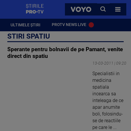
StirilePROTV
CAUTA
VOYO
TOATE 
PROTV NEWS LIVE
ULTIMELE ȘTIRI
STIRI SPATIU
Sperante pentru bolnavii de pe Pamant, venite
direct din spatiu
13-03-2011 | 09:20
Specialistii in
medicina
spatiala
incearca sa
inteleaga de ce
apar anumite
boli, folosindu-
se de reactiile
pe care le ...