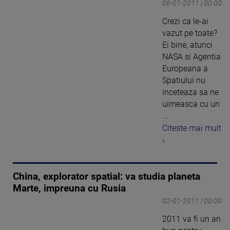
06-01-2011 | 00:00
Crezi ca le-ai
vazut pe toate?
Ei bine, atunci
NASA si Agentia
Europeana a
Spatiului nu
inceteaza sa ne
uimeasca cu un
...
Citeste mai mult
›
China, explorator spatial: va studia planeta
Marte, impreuna cu Rusia
02-01-2011 | 00:00
2011 va fi un an