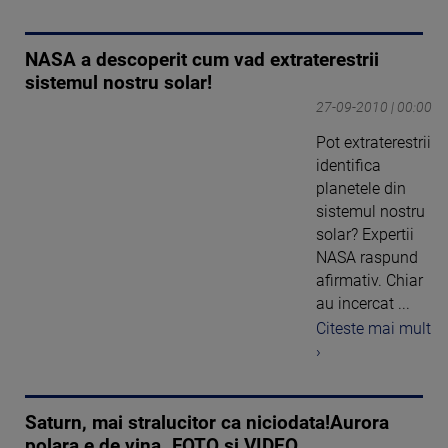
NASA a descoperit cum vad extraterestrii
sistemul nostru solar!
27-09-2010 | 00:00
Pot extraterestrii
identifica
planetele din
sistemul nostru
solar? Expertii
NASA raspund
afirmativ. Chiar
au incercat ...
Citeste mai mult
›
Saturn, mai stralucitor ca niciodata!Aurora
polara e de vina. FOTO si VIDEO