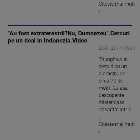
Citeste mai mult
›
"Au fost extraterestrii?Nu, Dumnezeu".Cercuri
pe un deal in Indonezia.Video
25-01-2011 | 16:34
Triunghiuri si
cercuri cu un
diametru de
circa 70 de
metri. Cu asa
descoperire
misterioasa
"rasarita" intr-o
...
Citeste mai mult
›