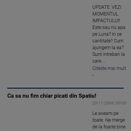
UPDATE: VEZI
MOMENTUL
IMPACTULUI!
Este sau nu apa
pe Luna? In ce
cantitate? Cum
ajungem la ea?
Sunt intrebari la
care ...
Citeste mai mult
›
Ca sa nu fim chiar picati din Spatiu!
20-11-2008 | 00:00
Le aveam pe
toate. Ne merge
de la foarte bine