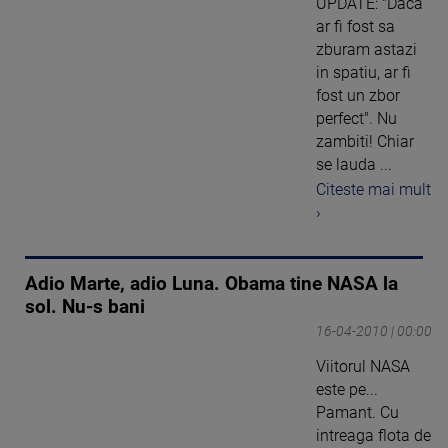
UPDATE: "Daca
ar fi fost sa
zburam astazi
in spatiu, ar fi
fost un zbor
perfect". Nu
zambiti! Chiar
se lauda ...
Citeste mai mult
›
Adio Marte, adio Luna. Obama tine NASA la
sol. Nu-s bani
16-04-2010 | 00:00
Viitorul NASA
este pe...
Pamant. Cu
intreaga flota de