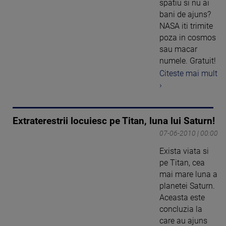
spatiu si nu ai
bani de ajuns?
NASA iti trimite
poza in cosmos
sau macar
numele. Gratuit!
Citeste mai mult
›
Extraterestrii locuiesc pe Titan, luna lui Saturn!
07-06-2010 | 00:00
Exista viata si
pe Titan, cea
mai mare luna a
planetei Saturn.
Aceasta este
concluzia la
care au ajuns