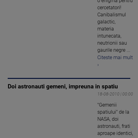
o enigma pentru
cercetatori!
Canibalismul
galactic,
materia
intunecata,
neutrionii sau
gaurile negre ...
Citeste mai mult
›
Doi astronauti gemeni, impreuna in spatiu
18-08-2010 | 00:00
"Gemenii
spatiului" de la
NASA, doi
astronauti, frati
aproape identici,