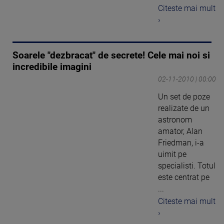
Citeste mai mult
›
Soarele "dezbracat" de secrete! Cele mai noi si
incredibile imagini
02-11-2010 | 00:00
Un set de poze
realizate de un
astronom
amator, Alan
Friedman, i-a
uimit pe
specialisti. Totul
este centrat pe
...
Citeste mai mult
›