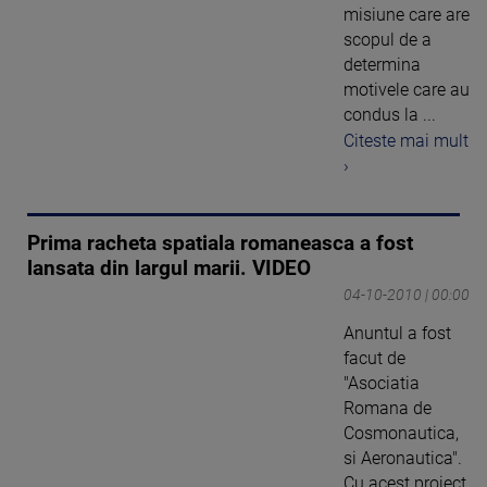
misiune care are
scopul de a
determina
motivele care au
condus la ...
Citeste mai mult
›
Prima racheta spatiala romaneasca a fost
lansata din largul marii. VIDEO
04-10-2010 | 00:00
Anuntul a fost
facut de
"Asociatia
Romana de
Cosmonautica,
si Aeronautica".
Cu acest proiect,