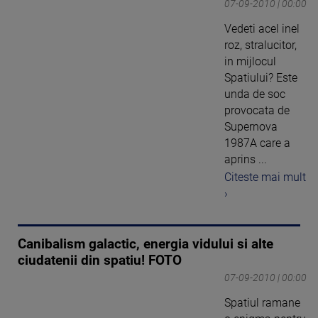
07-09-2010 | 00:00
Vedeti acel inel
roz, stralucitor,
in mijlocul
Spatiului? Este
unda de soc
provocata de
Supernova
1987A care a
aprins ...
Citeste mai mult
›
Canibalism galactic, energia vidului si alte
ciudatenii din spatiu! FOTO
07-09-2010 | 00:00
Spatiul ramane