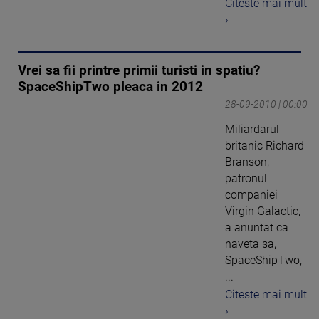
Citeste mai mult
›
Vrei sa fii printre primii turisti in spatiu?
SpaceShipTwo pleaca in 2012
28-09-2010 | 00:00
Miliardarul
britanic Richard
Branson,
patronul
companiei
Virgin Galactic,
a anuntat ca
naveta sa,
SpaceShipTwo,
...
Citeste mai mult
›