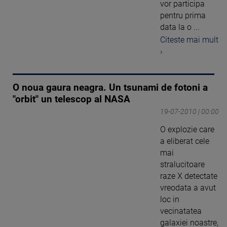
vor participa
pentru prima
data la o ...
Citeste mai mult
›
O noua gaura neagra. Un tsunami de fotoni a
"orbit" un telescop al NASA
19-07-2010 | 00:00
O explozie care
a eliberat cele
mai
stralucitoare
raze X detectate
vreodata a avut
loc in
vecinatatea
galaxiei noastre,