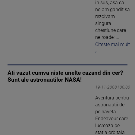
in sus, asa ca
ne-am gandit sa
rezolvam
singura
chestiune care
ne roade: ...
Citeste mai mult
›
Ati vazut cumva niste unelte cazand din cer?
Sunt ale astronautilor NASA!
19-11-2008 | 00:00
Aventura pentru
astronautii de
pe naveta
Endeavour care
lucreaza pe
statia orbitala