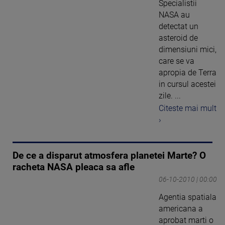
Specialistii
NASA au
detectat un
asteroid de
dimensiuni mici,
care se va
apropia de Terra
in cursul acestei
zile. ...
Citeste mai mult
›
De ce a disparut atmosfera planetei Marte? O
racheta NASA pleaca sa afle
06-10-2010 | 00:00
Agentia spatiala
americana a
aprobat marti o