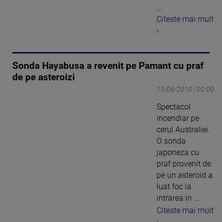
...
Citeste mai mult
›
Sonda Hayabusa a revenit pe Pamant cu praf
de pe asteroizi
15-06-2010 | 00:00
Spectacol
incendiar pe
cerul Australiei.
O sonda
japoneza cu
praf provenit de
pe un asteroid a
luat foc la
intrarea in ...
Citeste mai mult
›