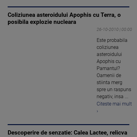
Coliziunea asteroidului Apophis cu Terra, o
posibila explozie nucleara
26-10-2010 | 00:00
Este probabila
coliziunea
asteroidului
Apophis cu
Pamantul?
Oamenii de
stiinta merg
spre un raspuns
negativ, insa ...
Citeste mai mult
›
Descoperire de senzatie: Calea Lactee, relicva