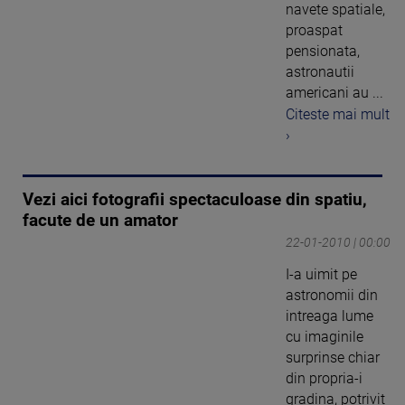
navete spatiale,
proaspat
pensionata,
astronautii
americani au ...
Citeste mai mult
›
Vezi aici fotografii spectaculoase din spatiu,
facute de un amator
22-01-2010 | 00:00
I-a uimit pe
astronomii din
intreaga lume
cu imaginile
surprinse chiar
din propria-i
gradina, potrivit