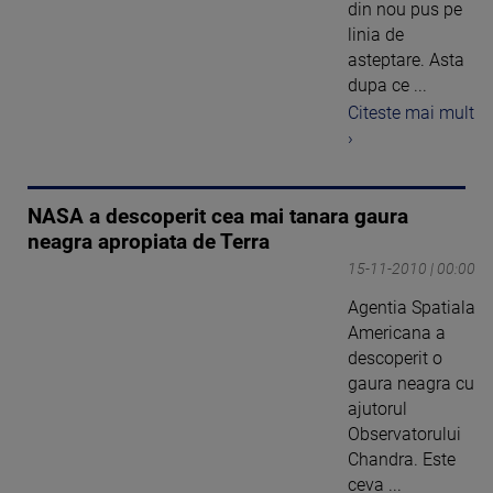
din nou pus pe
linia de
asteptare. Asta
dupa ce ...
Citeste mai mult
›
NASA a descoperit cea mai tanara gaura
neagra apropiata de Terra
15-11-2010 | 00:00
Agentia Spatiala
Americana a
descoperit o
gaura neagra cu
ajutorul
Observatorului
Chandra. Este
ceva ...