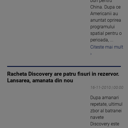
bun pentru
China. Dupa ce
Americanii au
anuntat oprirea
programului
spatial pentru o
perioada, ...
Citeste mai mult
›
Racheta Discovery are patru fisuri in rezervor.
Lansarea, amanata din nou
16-11-2010 | 00:00
Dupa amanari
repetate, ultimul
zbor al batranei
navete
Discovery este