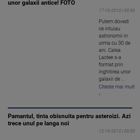
unor galaxii antice! FOTO
17-10-2010 | 00:00
Putem dovedi
ce intuiau
astronomii in
urma cu 30 de
ani. Calea
Lactee s-a
format prin
inghitirea unor
galaxii de ...
Citeste mai mult
›
Pamantul, tinta obisnuita pentru asteroizi. Azi
trece unul pe langa noi
12-10-2010 | 00:00