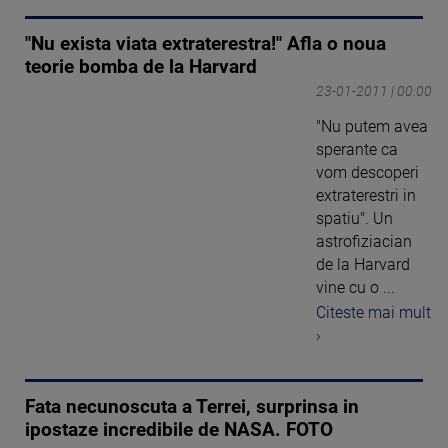
"Nu exista viata extraterestra!" Afla o noua
teorie bomba de la Harvard
23-01-2011 | 00:00
"Nu putem avea
sperante ca
vom descoperi
extraterestri in
spatiu". Un
astrofiziacian
de la Harvard
vine cu o ...
Citeste mai mult
›
Fata necunoscuta a Terrei, surprinsa in
ipostaze incredibile de NASA. FOTO