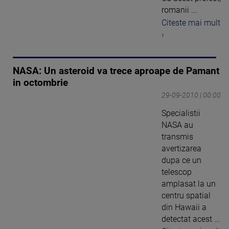
romanii ...
Citeste mai mult
›
NASA: Un asteroid va trece aproape de Pamant
in octombrie
29-09-2010 | 00:00
Specialistii
NASA au
transmis
avertizarea
dupa ce un
telescop
amplasat la un
centru spatial
din Hawaii a
detectat acest ...