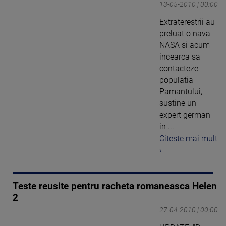
13-05-2010 | 00:00
Extraterestrii au
preluat o nava
NASA si acum
incearca sa
contacteze
populatia
Pamantului,
sustine un
expert german
in ...
Citeste mai mult
›
Teste reusite pentru racheta romaneasca Helen
2
27-04-2010 | 00:00