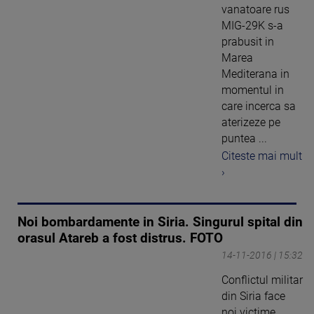
vanatoare rus
MIG-29K s-a
prabusit in
Marea
Mediterana in
momentul in
care incerca sa
aterizeze pe
puntea ...
Citeste mai mult
›
Noi bombardamente in Siria. Singurul spital din
orasul Atareb a fost distrus. FOTO
14-11-2016 | 15:32
Conflictul militar
din Siria face
noi victime.