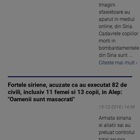
Imagini
sfasietoare au
aparut in mediul
online, din Siria.
Cadavrele copiilor
morti in
bombardamentele
din Siria sunt ...
Citeste mai mult ›
Fortele siriene, acuzate ca au executat 82 de
civili, inclusiv 11 femei si 13 copii, in Alep:
"Oamenii sunt masacrati"
13-12-2016 | 14:36
Armata siriana
si aliatii sai au
preluat controlul
total asupra