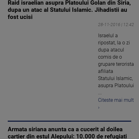
Raid israelian asupra Platoului Golan din Siria,
dupa un atac al Statului Islamic. Jihadistii au
fost ucisi
28-11-2016 | 12:42
Israelul a
ripostat, la o zi
dupa atacul
comis de o
grupare terorista
afiliata
Statului Islamic,
asupra Platoului
...
Citeste mai mult
›
Armata siriana anunta ca a cucerit al doilea
cartier din estul Alepului: 10.000 de refugiati