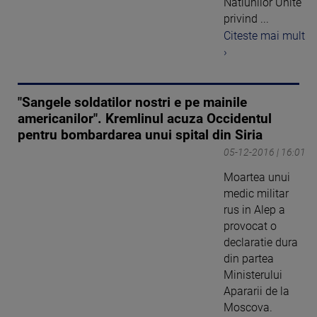
Natiunilor Unite
privind ...
Citeste mai mult
›
"Sangele soldatilor nostri e pe mainile
americanilor". Kremlinul acuza Occidentul
pentru bombardarea unui spital din Siria
05-12-2016 | 16:01
Moartea unui
medic militar
rus in Alep a
provocat o
declaratie dura
din partea
Ministerului
Apararii de la
Moscova.