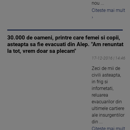
nou ...
Citeste mai mult
›
30.000 de oameni, printre care femei si copii,
asteapta sa fie evacuati din Alep. "Am renuntat
la tot, vrem doar sa plecam"
17-12-2016 | 14:46
Zeci de mii de
civili asteapta,
in frig si
infometati,
reluarea
evacuarilor din
ultimele cartiere
ale insurgentilor
din ...
Citeste mai mult