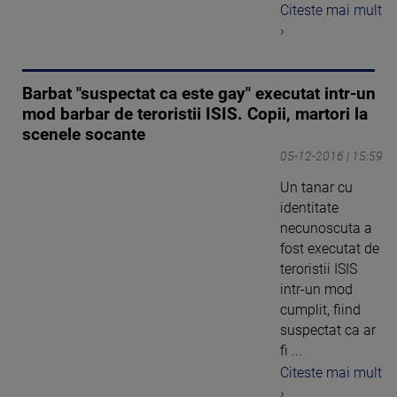
Citeste mai mult
›
Barbat "suspectat ca este gay" executat intr-un
mod barbar de teroristii ISIS. Copii, martori la
scenele socante
05-12-2016 | 15:59
Un tanar cu
identitate
necunoscuta a
fost executat de
teroristii ISIS
intr-un mod
cumplit, fiind
suspectat ca ar
fi ...
Citeste mai mult
›