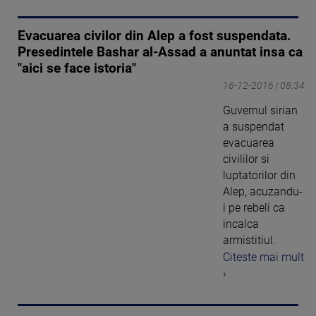
Evacuarea civilor din Alep a fost suspendata.
Presedintele Bashar al-Assad a anuntat insa ca
"aici se face istoria"
16-12-2016 | 08:34
Guvernul sirian
a suspendat
evacuarea
civililor si
luptatorilor din
Alep, acuzandu-
i pe rebeli ca
incalca
armistitiul.
Citeste mai mult
›