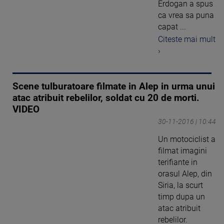
Erdogan a spus
ca vrea sa puna
capat ...
Citeste mai mult
›
Scene tulburatoare filmate in Alep in urma unui
atac atribuit rebelilor, soldat cu 20 de morti.
VIDEO
30-11-2016 | 10:44
Un motociclist a
filmat imagini
terifiante in
orasul Alep, din
Siria, la scurt
timp dupa un
atac atribuit
rebelilor.