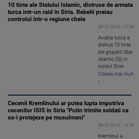
10 tinte ale Statului Islamic, distruse de armata
turca intr-un raid in Siria. Rebelii preiau
controlul intr-o regiune cheie
09-12-2016 | 12:04
Aviatia turca a
distrus 10 tinte
ale gruparii Stat
Islamic (SI) in
nordul Siriei.
Citeste mai mult
›
Cecenii Kremlinului ar putea lupta impotriva
cecenilor ISIS in Siria "Putin trimite soldati ca
sa-i protejeze pe musulmani"
08-12-2016 | 14:54
Kremlinul a