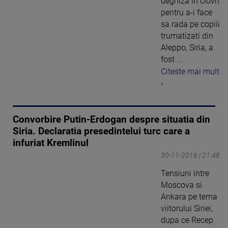
deghiza in clovn
pentru a-i face
sa rada pe copiii
trumatizati din
Aleppo, Siria, a
fost ...
Citeste mai mult
›
Convorbire Putin-Erdogan despre situatia din
Siria. Declaratia presedintelui turc care a
infuriat Kremlinul
30-11-2016 | 21:48
Tensiuni intre
Moscova si
Ankara pe tema
viitorului Siriei,
dupa ce Recep