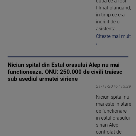
dupa ce a fost
filmat plangand,
in timp ce era
ingrijit de o
asistenta, ...
Citeste mai mult
›
Niciun spital din Estul orasului Alep nu mai
functioneaza. ONU: 250.000 de civili traiesc
sub asediul armatei siriene
21-11-2016 | 13:29
Niciun spital nu
mai este in stare
de functionare
in estul orasului
sirian Alep,
controlat de