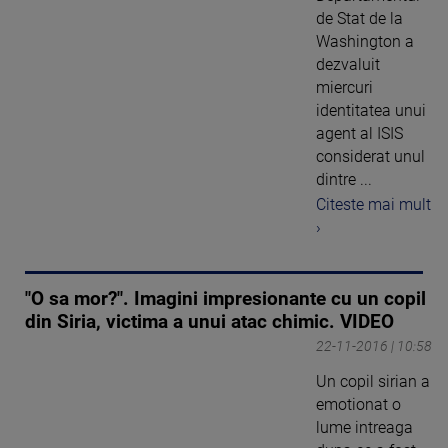
de Stat de la
Washington a
dezvaluit
miercuri
identitatea unui
agent al ISIS
considerat unul
dintre ...
Citeste mai mult
›
"O sa mor?". Imagini impresionante cu un copil
din Siria, victima a unui atac chimic. VIDEO
22-11-2016 | 10:58
Un copil sirian a
emotionat o
lume intreaga