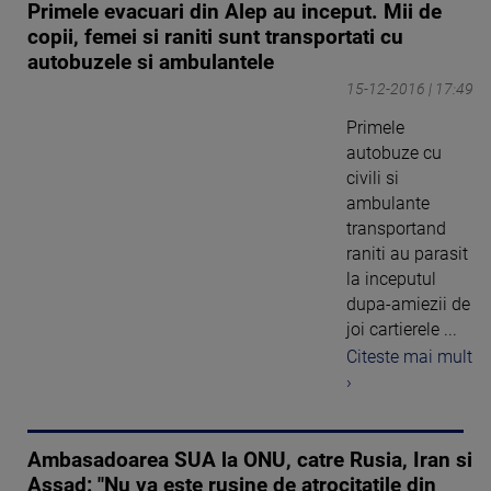
Primele evacuari din Alep au inceput. Mii de
copii, femei si raniti sunt transportati cu
autobuzele si ambulantele
15-12-2016 | 17:49
Primele
autobuze cu
civili si
ambulante
transportand
raniti au parasit
la inceputul
dupa-amiezii de
joi cartierele ...
Citeste mai mult
›
Ambasadoarea SUA la ONU, catre Rusia, Iran si
Assad: "Nu va este rusine de atrocitatile din