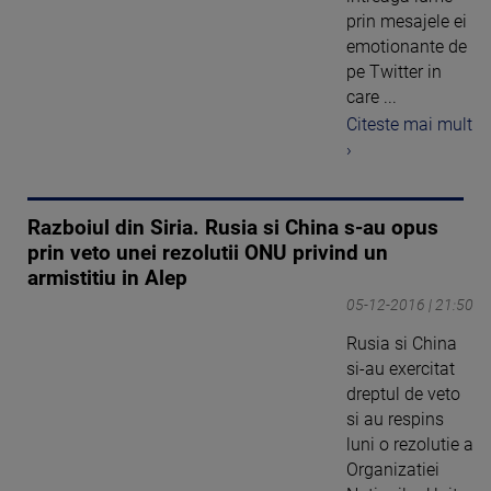
prin mesajele ei
emotionante de
pe Twitter in
care ...
Citeste mai mult
›
Razboiul din Siria. Rusia si China s-au opus
prin veto unei rezolutii ONU privind un
armistitiu in Alep
05-12-2016 | 21:50
Rusia si China
si-au exercitat
dreptul de veto
si au respins
luni o rezolutie a
Organizatiei