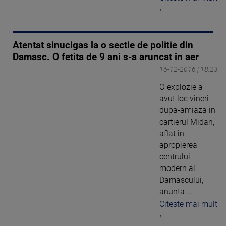
›
Atentat sinucigas la o sectie de politie din
Damasc. O fetita de 9 ani s-a aruncat in aer
16-12-2016 | 18:23
O explozie a
avut loc vineri
dupa-amiaza in
cartierul Midan,
aflat in
apropierea
centrului
modern al
Damascului,
anunta ...
Citeste mai mult
›