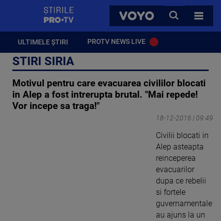
StirilePROTV
CAUTA
VOYO
TOATE 
PROTV NEWS LIVE
ULTIMELE ȘTIRI
STIRI SIRIA
Motivul pentru care evacuarea civililor blocati
in Alep a fost intrerupta brutal. "Mai repede!
Vor incepe sa traga!"
18-12-2016 | 09:49
Civilii blocati in
Alep asteapta
reinceperea
evacuarilor
dupa ce rebelii
si fortele
guvernamentale
au ajuns la un