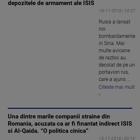
depozitele de armament ale ISIS
16-11-2016 | 10:57
Rusia a lansat
noi
bombardamente
in Siria. Mai
multe avioane
de razboi au
decolat de pe un
portavion rus,
care a ajuns ...
Citeste mai mult
›
Una dintre marile companii straine din
Romania, acuzata ca ar fi finantat indirect ISIS
si Al-Qaida. “O politica cinica”
15-11-2016 | 20:12