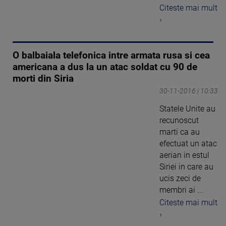
Citeste mai mult
›
O balbaiala telefonica intre armata rusa si cea
americana a dus la un atac soldat cu 90 de
morti din Siria
30-11-2016 | 10:33
Statele Unite au
recunoscut
marti ca au
efectuat un atac
aerian in estul
Siriei in care au
ucis zeci de
membri ai ...
Citeste mai mult
›