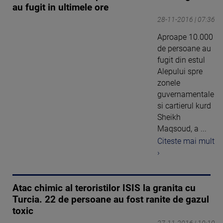
au fugit in ultimele ore
28-11-2016 | 07:36
Aproape 10.000
de persoane au
fugit din estul
Alepului spre
zonele
guvernamentale
si cartierul kurd
Sheikh
Maqsoud, a ...
Citeste mai mult
›
Atac chimic al teroristilor ISIS la granita cu
Turcia. 22 de persoane au fost ranite de gazul
toxic
27-11-2016 | 10:19