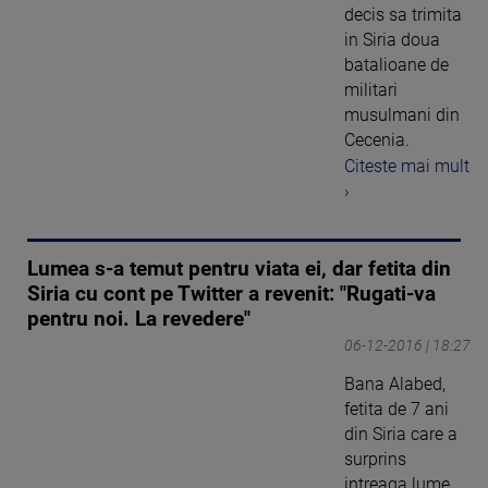
decis sa trimita
in Siria doua
batalioane de
militari
musulmani din
Cecenia.
Citeste mai mult
›
Lumea s-a temut pentru viata ei, dar fetita din
Siria cu cont pe Twitter a revenit: "Rugati-va
pentru noi. La revedere"
06-12-2016 | 18:27
Bana Alabed,
fetita de 7 ani
din Siria care a
surprins
intreaga lume