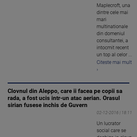
Maplecroft, una
dintre cele mai
mari
multinationale
din domeniul
consultantei, a
intocmit recent
un top al celor ...
Citeste mai mult
›
Clovnul din Aleppo, care ii facea pe copii sa
rada, a fost ucis intr-un atac aerian. Orasul
sirian fusese inchis de Guvern
02-12-2016 | 18:11
Un lucrator
social care se