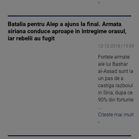
›
Batalia pentru Alep a ajuns la final. Armata
siriana conduce aproape in intregime orasul,
iar rebelii au fugit
12-12-2016 | 15:59
Fortele armate
ale lui Bashar
al-Assad sunt la
un pas de a
castiga razboiul
in Siria, dupa ce
90% din forturile
...
Citeste mai mult
›