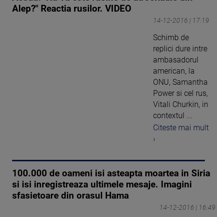
Alep?" Reactia rusilor. VIDEO
14-12-2016 | 17:19
Schimb de
replici dure intre
ambasadorul
american, la
ONU, Samantha
Power si cel rus,
Vitali Churkin, in
contextul ...
Citeste mai mult
›
100.000 de oameni isi asteapta moartea in Siria
si isi inregistreaza ultimele mesaje. Imagini
sfasietoare din orasul Hama
14-12-2016 | 16:49