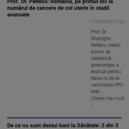
Prof. Dr. Peltecu: România, pe primul loc la
numărul de cancere de col uterin în stadii
avansate
11-05-2025 | 15:24
Prof. Dr.
Gheorghe
Peltecu, medic
primar de
obstetrică-
ginecologie, a
explicat pentru
News.ro de ce
vaccinarea HPV
este ...
Citeste mai mult
›
De ce nu sunt destui bani la Sănătate: 2 din 3