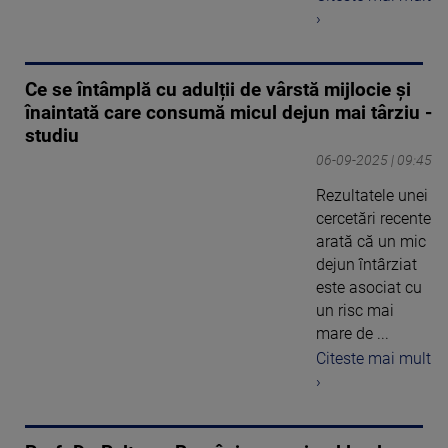
›
Ce se întâmplă cu adulții de vârstă mijlocie și
înaintată care consumă micul dejun mai târziu -
studiu
06-09-2025 | 09:45
Rezultatele unei
cercetări recente
arată că un mic
dejun întârziat
este asociat cu
un risc mai
mare de ...
Citeste mai mult
›