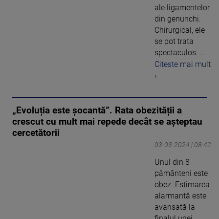
ale ligamentelor
din genunchi.
Chirurgical, ele
se pot trata
spectaculos. ...
Citeste mai mult
›
„Evoluția este șocantă”. Rata obezității a
crescut cu mult mai repede decât se așteptau
cercetătorii
03-03-2024 | 08:42
Unul din 8
pământeni este
obez. Estimarea
alarmantă este
avansată la
finalul unei