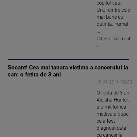
copilul sau.
Unul dintre cele
mai bune cu
putinta. Fumul
...
Citeste mai mult
›
Socant! Cea mai tanara victima a cancerului la
san: o fetita de 3 ani
10-01-2011 | 00:00
O fetita de 3 ani,
Aleisha Hunter,
a uimit lumea
medicala dupa
ce a fost
diagnosticata
cu cancer la