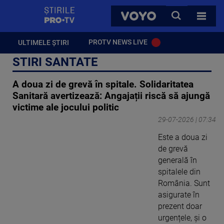
StirilePROTV
CAUTA
VOYO
TOATE 
PROTV NEWS LIVE
ULTIMELE ȘTIRI
STIRI SANTATE
A doua zi de grevă în spitale. Solidaritatea
Sanitară avertizează: Angajații riscă să ajungă
victime ale jocului politic
29-07-2026 | 07:34
Este a doua zi
de grevă
generală în
spitalele din
România. Sunt
asigurate în
prezent doar
urgențele, și o