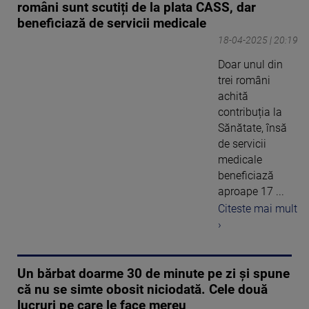
români sunt scutiți de la plata CASS, dar
beneficiază de servicii medicale
18-04-2025 | 20:19
Doar unul din
trei români
achită
contribuția la
Sănătate, însă
de servicii
medicale
beneficiază
aproape 17 ...
Citeste mai mult
›
Un bărbat doarme 30 de minute pe zi și spune
că nu se simte obosit niciodată. Cele două
lucruri pe care le face mereu