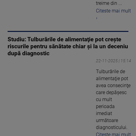
treime din ...
Citeste mai mult
›
Studiu: Tulburările de alimentaţie pot creşte
riscurile pentru sănătate chiar şi la un deceniu
după diagnostic
22-11-2025 | 15:14
Tulburările de
alimentaţie pot
avea consecinţe
care depăşesc
cu mult
perioada
imediat
următoare
diagnosticului.
Citeste mai mult