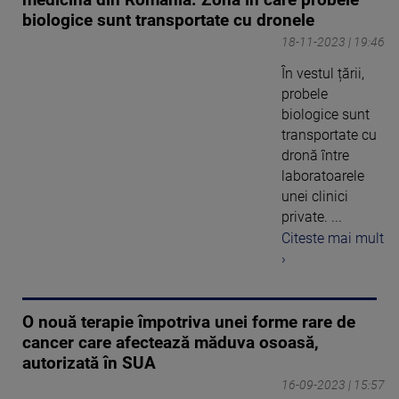
biologice sunt transportate cu dronele
18-11-2023 | 19:46
În vestul țării,
probele
biologice sunt
transportate cu
dronă între
laboratoarele
unei clinici
private. ...
Citeste mai mult
›
O nouă terapie împotriva unei forme rare de
cancer care afectează măduva osoasă,
autorizată în SUA
16-09-2023 | 15:57