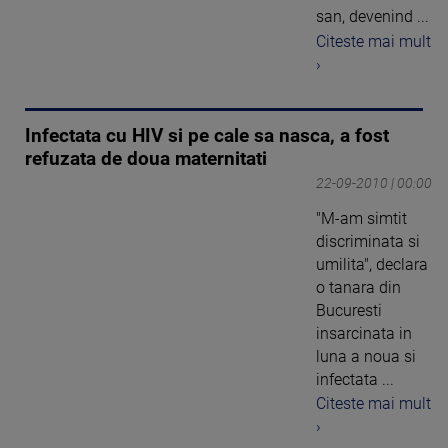
san, devenind ...
Citeste mai mult
›
Infectata cu HIV si pe cale sa nasca, a fost
refuzata de doua maternitati
22-09-2010 | 00:00
"M-am simtit
discriminata si
umilita", declara
o tanara din
Bucuresti
insarcinata in
luna a noua si
infectata ...
Citeste mai mult
›