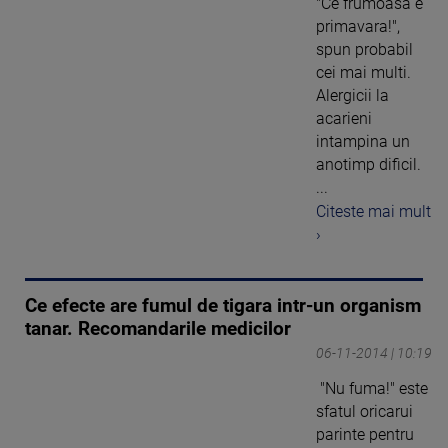
"Ce frumoasa e
primavara!",
spun probabil
cei mai multi.
Alergicii la
acarieni
intampina un
anotimp dificil.
...
Citeste mai mult
›
Ce efecte are fumul de tigara intr-un organism
tanar. Recomandarile medicilor
06-11-2014 | 10:19
"Nu fuma!" este
sfatul oricarui
parinte pentru