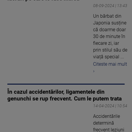
08-09-2024 | 13:43
Un bărbat din
Japonia susține
că doarme doar
30 de minute în
fiecare zi, iar
prin stilul său de
viață special ...
Citeste mai mult
›
În cazul accidentărilor, ligamentele din
genunchi se rup frecvent. Cum le putem trata
14-04-2024 | 10:54
Accidentările
determină
frecvent leziuni