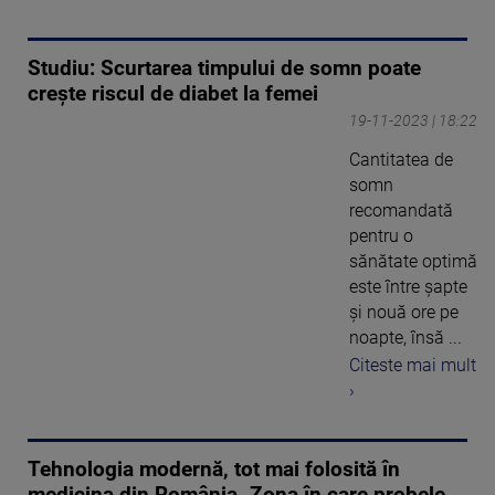
Studiu: Scurtarea timpului de somn poate
creşte riscul de diabet la femei
19-11-2023 | 18:22
Cantitatea de
somn
recomandată
pentru o
sănătate optimă
este între şapte
şi nouă ore pe
noapte, însă ...
Citeste mai mult
›
Tehnologia modernă, tot mai folosită în
medicina din România. Zona în care probele