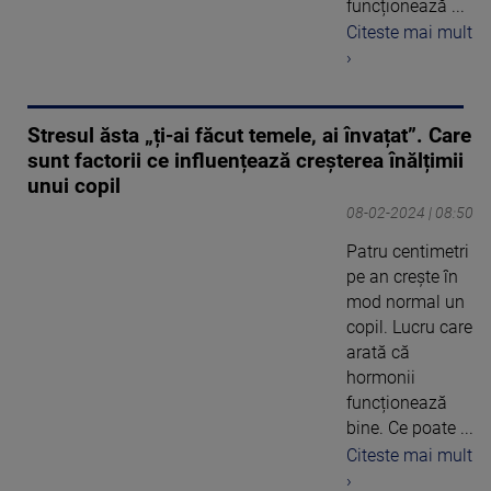
funcționează ...
Citeste mai mult
›
Stresul ăsta „ți-ai făcut temele, ai învațat”. Care
sunt factorii ce influențează creșterea înălțimii
unui copil
08-02-2024 | 08:50
Patru centimetri
pe an crește în
mod normal un
copil. Lucru care
arată că
hormonii
funcționează
bine. Ce poate ...
Citeste mai mult
›