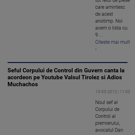
tot felul de piese
care amintesc
de acest
anotimp. Noi
avem o lista cu
9 ...
Citeste mai mult
›
Seful Corpului de Control din Guvern canta la
acordeon pe Youtube Valsul Tirolez si Adios
Muchachos
13-03-2012 | 11:03
Noul sef al
Corpului de
Control al
premierului,
avocatul Dan