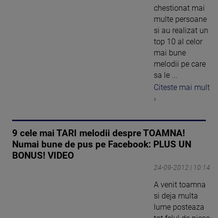
chestionat mai
multe persoane
si au realizat un
top 10 al celor
mai bune
melodii pe care
sa le ...
Citeste mai mult
›
9 cele mai TARI melodii despre TOAMNA!
Numai bune de pus pe Facebook: PLUS UN
BONUS! VIDEO
24-09-2012 | 10:14
A venit toamna
si deja multa
lume posteaza