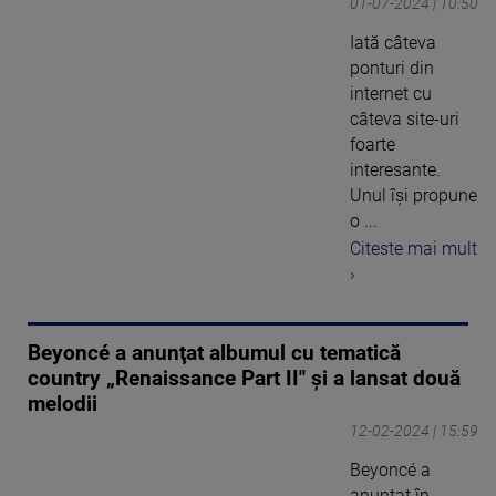
01-07-2024 | 10:50
Iată câteva
ponturi din
internet cu
câteva site-uri
foarte
interesante.
Unul își propune
o ...
Citeste mai mult
›
Beyoncé a anunţat albumul cu tematică
country „Renaissance Part II" şi a lansat două
melodii
12-02-2024 | 15:59
Beyoncé a
anunţat în