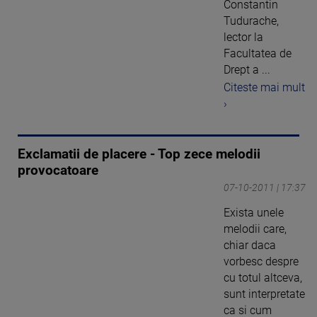
Constantin
Tudurache,
lector la
Facultatea de
Drept a ...
Citeste mai mult
›
Exclamatii de placere - Top zece melodii
provocatoare
07-10-2011 | 17:37
Exista unele
melodii care,
chiar daca
vorbesc despre
cu totul altceva,
sunt interpretate
ca si cum