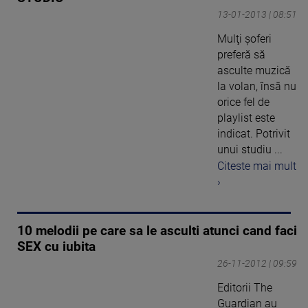
13-01-2013 | 08:51
Mulţi şoferi
preferă să
asculte muzică
la volan, însă nu
orice fel de
playlist este
indicat. Potrivit
unui studiu ...
Citeste mai mult
›
10 melodii pe care sa le asculti atunci cand faci
SEX cu iubita
26-11-2012 | 09:59
Editorii The
Guardian au