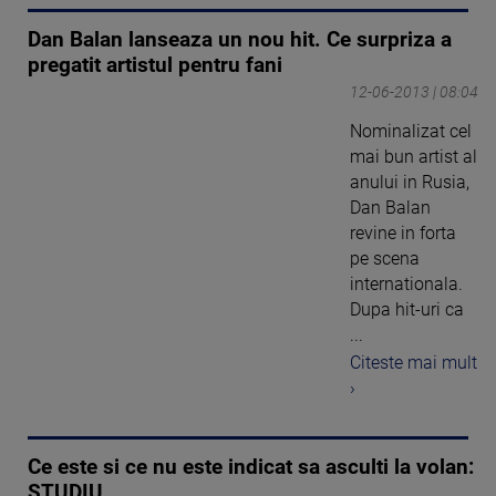
Dan Balan lanseaza un nou hit. Ce surpriza a
pregatit artistul pentru fani
12-06-2013 | 08:04
Nominalizat cel
mai bun artist al
anului in Rusia,
Dan Balan
revine in forta
pe scena
internationala.
Dupa hit-uri ca
...
Citeste mai mult
›
Ce este si ce nu este indicat sa asculti la volan:
STUDIU