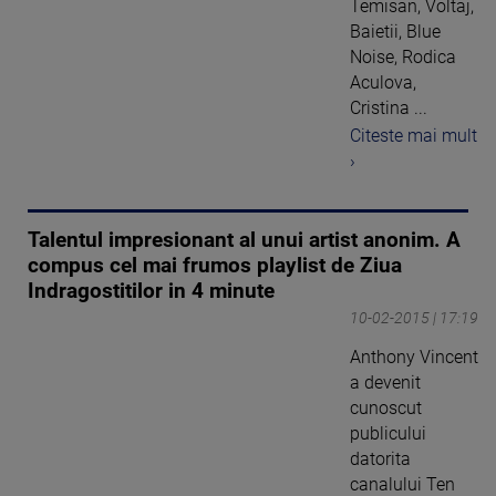
Temisan, Voltaj,
Baietii, Blue
Noise, Rodica
Aculova,
Cristina ...
Citeste mai mult
›
Talentul impresionant al unui artist anonim. A
compus cel mai frumos playlist de Ziua
Indragostitilor in 4 minute
10-02-2015 | 17:19
Anthony Vincent
a devenit
cunoscut
publicului
datorita
canalului Ten