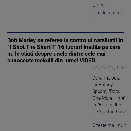
U2 in ...
Citeste mai mult
›
Bob Marley se referea la controlul natalitatii in
“I Shot The Sheriff” 16 lucruri inedite pe care
nu le stiati despre unele dintre cele mai
cunoscute melodii din lume! VIDEO
14-04-2014 | 12:57
De la melodia
lui Britney
Spears, "Baby
One More Time",
la "Born in the
USA", a lui Bruce
...
Citeste mai mult