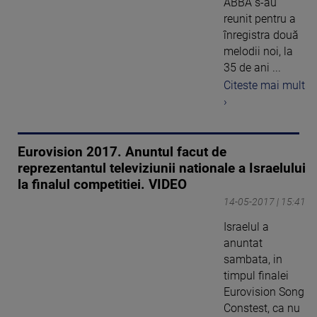
ABBA s-au
reunit pentru a
înregistra două
melodii noi, la
35 de ani ...
Citeste mai mult
›
Eurovision 2017. Anuntul facut de
reprezentantul televiziunii nationale a Israelului
la finalul competitiei. VIDEO
14-05-2017 | 15:41
Israelul a
anuntat
sambata, in
timpul finalei
Eurovision Song
Constest, ca nu