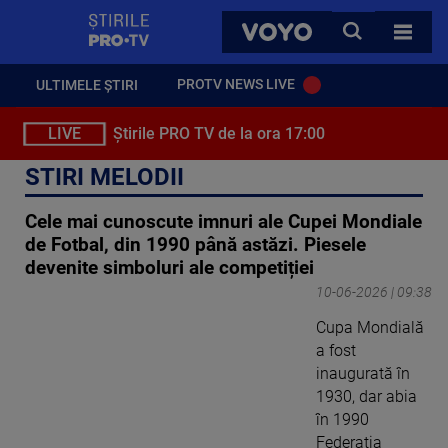
StirilePROTV
CAUTA
VOYO
TOATE 
PROTV NEWS LIVE
ULTIMELE ȘTIRI
LIVE
Știrile PRO TV de la ora 17:00
STIRI MELODII
Cele mai cunoscute imnuri ale Cupei Mondiale
de Fotbal, din 1990 până astăzi. Piesele
devenite simboluri ale competiției
10-06-2026 | 09:38
Cupa Mondială
a fost
inaugurată în
1930, dar abia
în 1990
Federația