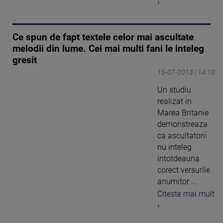
›
Ce spun de fapt textele celor mai ascultate
melodii din lume. Cei mai multi fani le inteleg
gresit
15-07-2013 | 14:10
Un studiu
realizat in
Marea Britanie
demonstreaza
ca ascultatorii
nu inteleg
intotdeauna
corect versurile
anumitor ...
Citeste mai mult
›