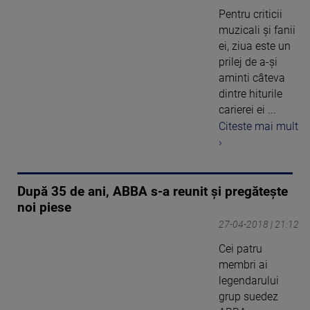
Pentru criticii
muzicali şi fanii
ei, ziua este un
prilej de a-şi
aminti câteva
dintre hiturile
carierei ei ...
Citeste mai mult
›
După 35 de ani, ABBA s-a reunit și pregătește
noi piese
27-04-2018 | 21:12
Cei patru
membri ai
legendarului
grup suedez