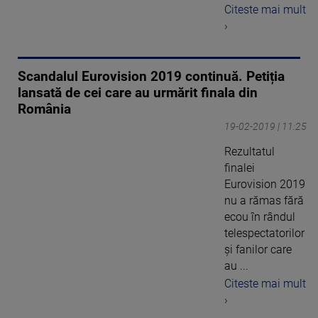
Citeste mai mult
›
Scandalul Eurovision 2019 continuă. Petiția
lansată de cei care au urmărit finala din
România
19-02-2019 | 11:25
Rezultatul
finalei
Eurovision 2019
nu a rămas fără
ecou în rândul
telespectatorilor
și fanilor care
au ...
Citeste mai mult
›