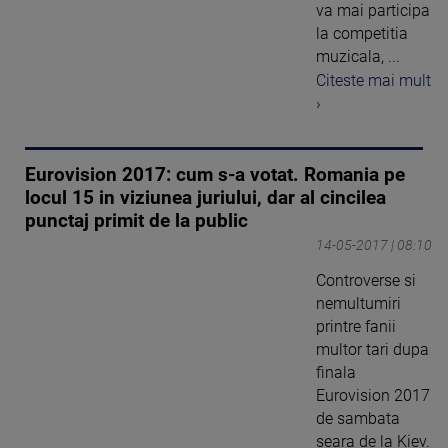
va mai participa
la competitia
muzicala, ...
Citeste mai mult
›
Eurovision 2017: cum s-a votat. Romania pe
locul 15 in viziunea juriului, dar al cincilea
punctaj primit de la public
14-05-2017 | 08:10
Controverse si
nemultumiri
printre fanii
multor tari dupa
finala
Eurovision 2017
de sambata
seara de la Kiev.