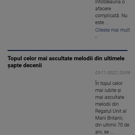
întotdeauna o
afacere
complicată. Nu
este ...
Citeste mai mult
›
Topul celor mai ascultate melodii din ultimele
șapte decenii
03-11-2022 | 20:09
În topul celor
mai iubite și
mai ascultate
melodii din
Regatul Unit al
Marii Britanii,
din ultimii 70 de
ani, se ...