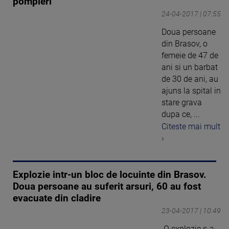
pompieri
24-04-2017 | 07:55
Doua persoane
din Brasov, o
femeie de 47 de
ani si un barbat
de 30 de ani, au
ajuns la spital in
stare grava
dupa ce, ...
Citeste mai mult
›
Explozie intr-un bloc de locuinte din Brasov.
Doua persoane au suferit arsuri, 60 au fost
evacuate din cladire
23-04-2017 | 10:49
O explozie s-a