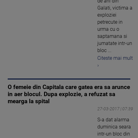
de ani din
Galati, victima a
exploziei
petrecute in
urma cu o
saptamana si
jumatate intr-un
bloc ...
Citeste mai mult
›
O femeie din Capitala care gatea era sa arunce
in aer blocul. Dupa explozie, a refuzat sa
mearga la spital
27-03-2017 | 07:39
S-a dat alarma
duminica seara
intr-un bloc din