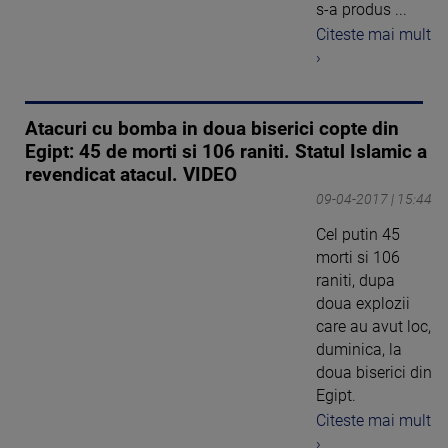
s-a produs ...
Citeste mai mult
›
Atacuri cu bomba in doua biserici copte din
Egipt: 45 de morti si 106 raniti. Statul Islamic a
revendicat atacul. VIDEO
09-04-2017 | 15:44
Cel putin 45
morti si 106
raniti, dupa
doua explozii
care au avut loc,
duminica, la
doua biserici din
Egipt.
Citeste mai mult
›