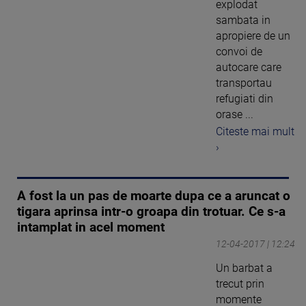
explodat
sambata in
apropiere de un
convoi de
autocare care
transportau
refugiati din
orase ...
Citeste mai mult
›
A fost la un pas de moarte dupa ce a aruncat o
tigara aprinsa intr-o groapa din trotuar. Ce s-a
intamplat in acel moment
12-04-2017 | 12:24
Un barbat a
trecut prin
momente