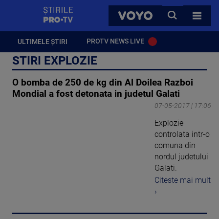
StirilePROTV
CAUTA
VOYO
TOATE 
PROTV NEWS LIVE
ULTIMELE ȘTIRI
STIRI EXPLOZIE
O bomba de 250 de kg din Al Doilea Razboi
Mondial a fost detonata in judetul Galati
07-05-2017 | 17:06
Explozie
controlata intr-o
comuna din
nordul judetului
Galati.
Citeste mai mult
›