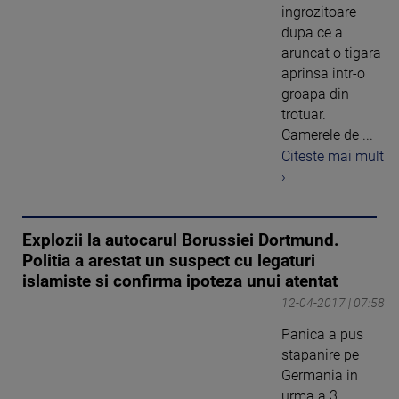
ingrozitoare
dupa ce a
aruncat o tigara
aprinsa intr-o
groapa din
trotuar.
Camerele de ...
Citeste mai mult
›
Explozii la autocarul Borussiei Dortmund.
Politia a arestat un suspect cu legaturi
islamiste si confirma ipoteza unui atentat
12-04-2017 | 07:58
Panica a pus
stapanire pe
Germania in
urma a 3