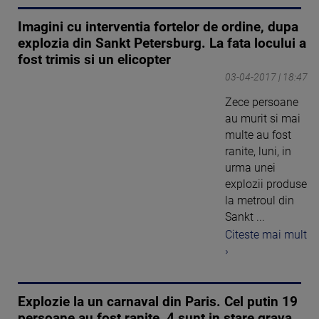
Imagini cu interventia fortelor de ordine, dupa
explozia din Sankt Petersburg. La fata locului a
fost trimis si un elicopter
03-04-2017 | 18:47
Zece persoane
au murit si mai
multe au fost
ranite, luni, in
urma unei
explozii produse
la metroul din
Sankt ...
Citeste mai mult
›
Explozie la un carnaval din Paris. Cel putin 19
persoane au fost ranite, 4 sunt in stare grava.