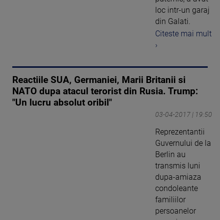
loc intr-un garaj
din Galati.
Citeste mai mult
›
Reactiile SUA, Germaniei, Marii Britanii si
NATO dupa atacul terorist din Rusia. Trump:
"Un lucru absolut oribil"
03-04-2017 | 19:50
Reprezentantii
Guvernului de la
Berlin au
transmis luni
dupa-amiaza
condoleante
familiilor
persoanelor