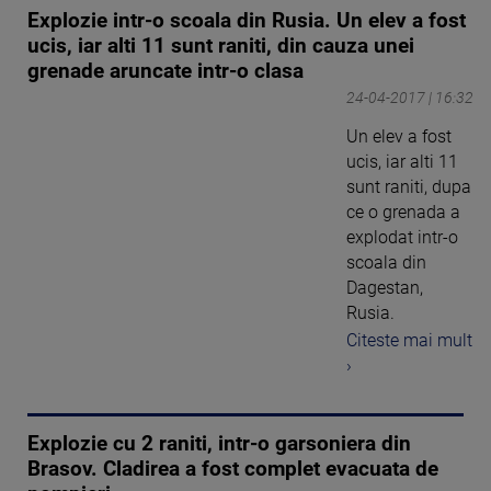
Explozie intr-o scoala din Rusia. Un elev a fost
ucis, iar alti 11 sunt raniti, din cauza unei
grenade aruncate intr-o clasa
24-04-2017 | 16:32
Un elev a fost
ucis, iar alti 11
sunt raniti, dupa
ce o grenada a
explodat intr-o
scoala din
Dagestan,
Rusia.
Citeste mai mult
›
Explozie cu 2 raniti, intr-o garsoniera din
Brasov. Cladirea a fost complet evacuata de