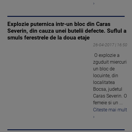
›
Explozie puternica intr-un bloc din Caras
Severin, din cauza unei butelii defecte. Suflul a
smuls ferestrele de la doua etaje
26-04-2017 | 16:50
O explozie a
zguduit miercuri
un bloc de
locuinte, din
localitatea
Bocsa, judetul
Caras Severin. O
femeie si un ...
Citeste mai mult
›