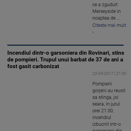
ce a zguduit
Merseyside in
noaptea de ...
Citeste mai mult
›
Incendiul dintr-o garsoniera din Rovinari, stins
de pompieri. Trupul unui barbat de 37 de ani a
fost gasit carbonizat
23-03-2017 | 21:00
Pompierii
gorjeni au reusit
sa stinga, joi
seara, in jurul
orei 21.00,
incendiul
izbucnit intr-o
garsoniera din