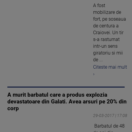
A fost
mobilizare de
fort, pe soseaua
de centura a
Craiovei. Un tir
s-a rasturnat
intr-un sens
giratoriu si mii
de ...
Citeste mai mult
›
A murit barbatul care a produs explozia
devastatoare din Galati. Avea arsuri pe 20% din
corp
29-03-2017 | 17:08
Barbatul de 48