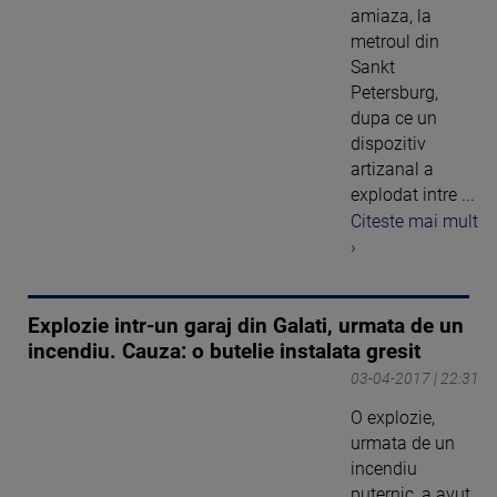
amiaza, la
metroul din
Sankt
Petersburg,
dupa ce un
dispozitiv
artizanal a
explodat intre ...
Citeste mai mult
›
Explozie intr-un garaj din Galati, urmata de un
incendiu. Cauza: o butelie instalata gresit
03-04-2017 | 22:31
O explozie,
urmata de un
incendiu
puternic, a avut