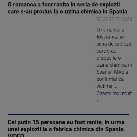
O romanca a fost ranita in seria de explozii
care s-au produs la o uzina chimica in Spania
05-05-2017 | 10:09
O romanca a
fost ranita in
seria de explozii
care s-au
produs la o
uzina chimica in
Spania. MAE a
confirmat ca
victima ...
Citeste mai mult
›
Cel putin 15 persoane au fost ranite, in urma
unei explozii la o fabrica chimica din Spania.
VIDEO