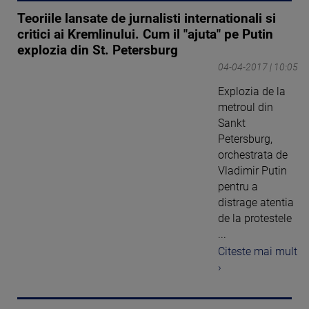
Teoriile lansate de jurnalisti internationali si
critici ai Kremlinului. Cum il "ajuta" pe Putin
explozia din St. Petersburg
04-04-2017 | 10:05
Explozia de la
metroul din
Sankt
Petersburg,
orchestrata de
Vladimir Putin
pentru a
distrage atentia
de la protestele
...
Citeste mai mult
›