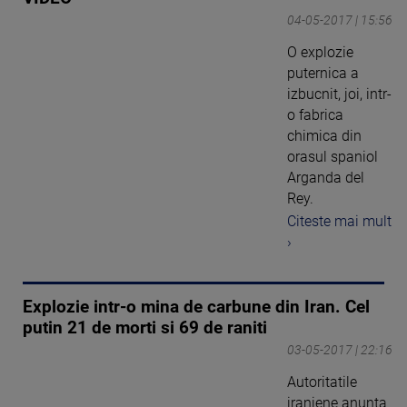
04-05-2017 | 15:56
O explozie
puternica a
izbucnit, joi, intr-
o fabrica
chimica din
orasul spaniol
Arganda del
Rey.
Citeste mai mult
›
Explozie intr-o mina de carbune din Iran. Cel
putin 21 de morti si 69 de raniti
03-05-2017 | 22:16
Autoritatile
iraniene anunta