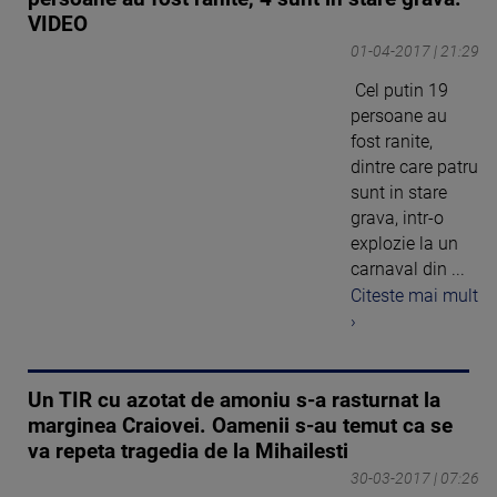
VIDEO
01-04-2017 | 21:29
Cel putin 19
persoane au
fost ranite,
dintre care patru
sunt in stare
grava, intr-o
explozie la un
carnaval din ...
Citeste mai mult
›
Un TIR cu azotat de amoniu s-a rasturnat la
marginea Craiovei. Oamenii s-au temut ca se
va repeta tragedia de la Mihailesti
30-03-2017 | 07:26