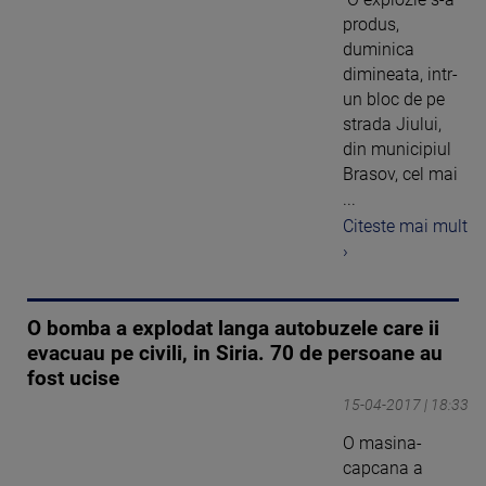
produs,
duminica
dimineata, intr-
un bloc de pe
strada Jiului,
din municipiul
Brasov, cel mai
...
Citeste mai mult
›
O bomba a explodat langa autobuzele care ii
evacuau pe civili, in Siria. 70 de persoane au
fost ucise
15-04-2017 | 18:33
O masina-
capcana a