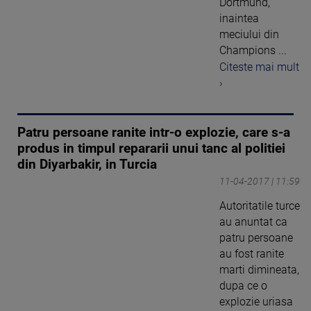
Dortmund,
inaintea
meciului din
Champions ...
Citeste mai mult
›
Patru persoane ranite intr-o explozie, care s-a
produs in timpul repararii unui tanc al politiei
din Diyarbakir, in Turcia
11-04-2017 | 11:59
Autoritatile turce
au anuntat ca
patru persoane
au fost ranite
marti dimineata,
dupa ce o
explozie uriasa