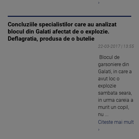
›
Concluziile specialistilor care au analizat
blocul din Galati afectat de o explozie.
Deflagratia, produsa de o butelie
22-03-2017 | 13:55
Blocul de
garsoniere din
Galati, in care a
avut loc o
explozie
sambata seara,
in urma careia a
murit un copil,
nu ...
Citeste mai mult
›