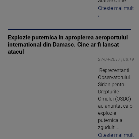
Statele Unite.
Citeste mai mult
›
Explozie puternica in apropierea aeroportului
international din Damasc. Cine ar fi lansat
atacul
27-04-2017 | 08:19
Reprezentantii
Observatorului
Sirian pentru
Drepturile
Omului (OSDO)
au anuntat ca o
explozie
puternica a
zguduit ...
Citeste mai mult