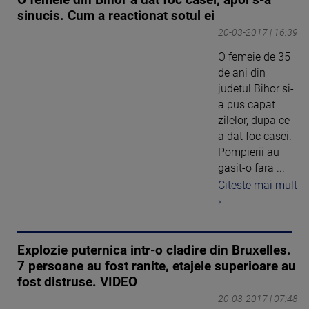
O femeie din Bihor a dat foc casei, apoi s-a
sinucis. Cum a reactionat sotul ei
20-03-2017 | 16:39
O femeie de 35
de ani din
judetul Bihor si-
a pus capat
zilelor, dupa ce
a dat foc casei.
Pompierii au
gasit-o fara ...
Citeste mai mult
›
Explozie puternica intr-o cladire din Bruxelles.
7 persoane au fost ranite, etajele superioare au
fost distruse. VIDEO
20-03-2017 | 07:48