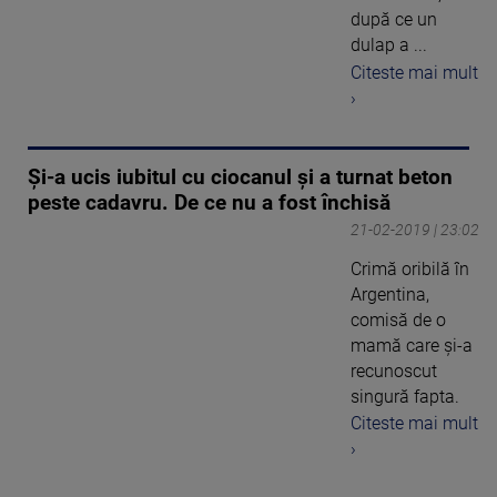
după ce un
dulap a ...
Citeste mai mult
›
Şi-a ucis iubitul cu ciocanul şi a turnat beton
peste cadavru. De ce nu a fost închisă
21-02-2019 | 23:02
Crimă oribilă în
Argentina,
comisă de o
mamă care şi-a
recunoscut
singură fapta.
Citeste mai mult
›