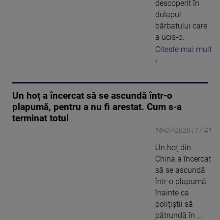
descoperit în
dulapul
bărbatului care
a ucis-o.
Citeste mai mult
›
Un hoț a încercat să se ascundă într-o
plapumă, pentru a nu fi arestat. Cum s-a
terminat totul
18-07-2020 | 17:41
Un hoț din
China a încercat
să se ascundă
într-o plapumă,
înainte ca
polițiștii să
pătrundă în ...