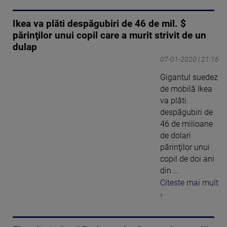
Ikea va plăti despăgubiri de 46 de mil. $
părinţilor unui copil care a murit strivit de un
dulap
07-01-2020 | 21:16
Gigantul suedez
de mobilă Ikea
va plăti
despăgubiri de
46 de milioane
de dolari
părinţilor unui
copil de doi ani
din ...
Citeste mai mult
›