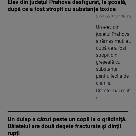
Elev din județul Prahova desfigurat, la școală,
după ce a fost stropit cu substanțe toxice
28-11-2019 | 09:15
Un elev din
județul Prahova
a rămas mutilat,
după ce a fost
stropit din
greșeală cu
substanțe
pentru lecția de
chimie.
Citeste mai mult
›
Un dulap a căzut peste un copil la o grădiniță.
Băiețelul are două degete fracturate şi dinţii
rupţi