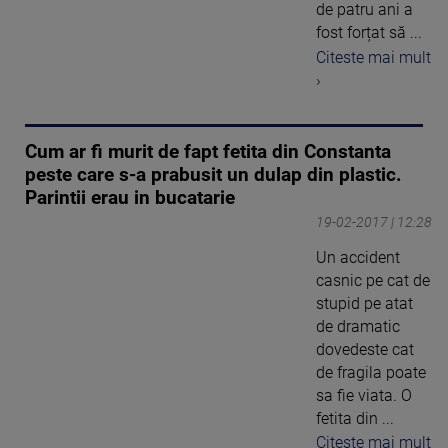
de patru ani a
fost forțat să ...
Citeste mai mult
›
Cum ar fi murit de fapt fetita din Constanta
peste care s-a prabusit un dulap din plastic.
Parintii erau in bucatarie
19-02-2017 | 12:28
Un accident
casnic pe cat de
stupid pe atat
de dramatic
dovedeste cat
de fragila poate
sa fie viata. O
fetita din ...
Citeste mai mult