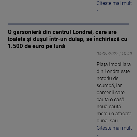
Citeste mai mult
›
O garsonieră din centrul Londrei, care are
toaleta și dușul într-un dulap, se închiriază cu
1.500 de euro pe lună
04-09-2022 | 10:49
Piața imobiliară
din Londra este
notoriu de
scumpă, iar
oamenii care
caută o casă
nouă caută
mereu o afacere
bună, sau ...
Citeste mai mult
›