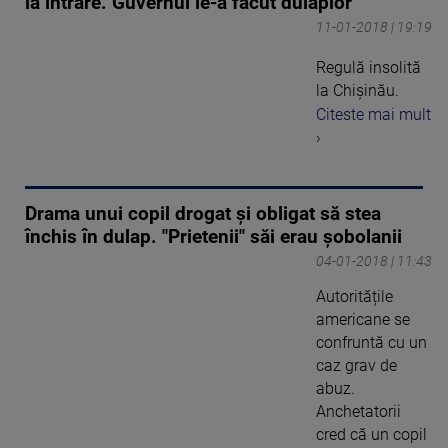
la intrare. Guvernul le-a făcut dulăpior
11-01-2018 | 19:19
Regulă insolită
la Chişinău.
Citeste mai mult
›
Drama unui copil drogat şi obligat să stea
închis în dulap. "Prietenii" săi erau șobolanii
04-01-2018 | 11:43
Autoritățile
americane se
confruntă cu un
caz grav de
abuz.
Anchetatorii
cred că un copil