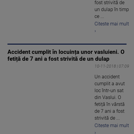
fost strivită de
un dulap în timp
ce ...
Citeste mai mult
›
Accident cumplit în locuința unor vasluieni. O
fetiță de 7 ani a fost strivită de un dulap
10-11-2018 | 07:09
Un accident
cumplit a avut
loc într-un sat
din Vaslui. O
fetiță în vârstă
de 7 ani a fost
strivită de ...
Citeste mai mult
›