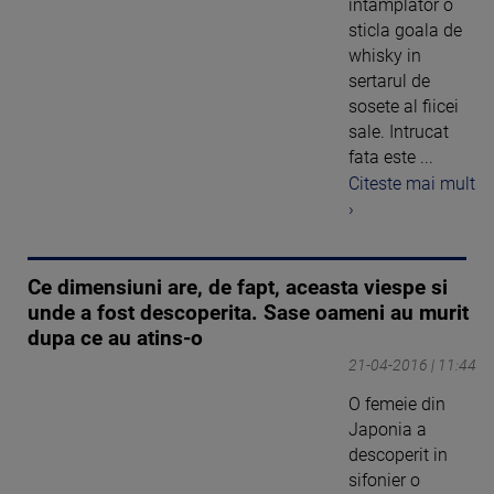
intamplator o
sticla goala de
whisky in
sertarul de
sosete al fiicei
sale. Intrucat
fata este ...
Citeste mai mult
›
Ce dimensiuni are, de fapt, aceasta viespe si
unde a fost descoperita. Sase oameni au murit
dupa ce au atins-o
21-04-2016 | 11:44
O femeie din
Japonia a
descoperit in
sifonier o