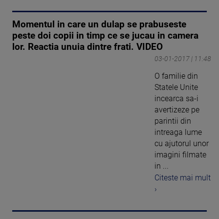
Momentul in care un dulap se prabuseste
peste doi copii in timp ce se jucau in camera
lor. Reactia unuia dintre frati. VIDEO
03-01-2017 | 11:48
O familie din
Statele Unite
incearca sa-i
avertizeze pe
parintii din
intreaga lume
cu ajutorul unor
imagini filmate
in ...
Citeste mai mult
›