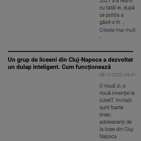
2021 s-a reunit
cu tatăl ei, după
ce poliția a
găsit-o în ...
Citeste mai mult
›
Un grup de liceeni din Cluj-Napoca a dezvoltat
un dulap inteligent. Cum funcționează
08-12-2022 | 09:41
O nouă zi, o
nouă invenţie la
iLikeIT. Invitații
sunt foarte
tineri,
adolescenți de
la licee din Cluj-
Napoca