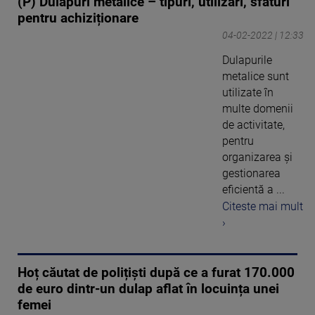
(P) Dulapuri metalice – tipuri, utilizări, sfaturi
pentru achiziționare
04-02-2022 | 12:33
Dulapurile
metalice sunt
utilizate în
multe domenii
de activitate,
pentru
organizarea și
gestionarea
eficientă a ...
Citeste mai mult
›
Hoț căutat de polițiști după ce a furat 170.000
de euro dintr-un dulap aflat în locuința unei
femei