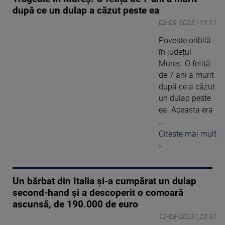
după ce un dulap a căzut peste ea
03-09-2025 | 13:21
Poveste oribilă
în județul
Mureș. O fetiță
de 7 ani a murit
după ce a căzut
un dulap peste
ea. Aceasta era
...
Citeste mai mult
›
Un bărbat din Italia și-a cumpărat un dulap
second-hand și a descoperit o comoară
ascunsă, de 190.000 de euro
12-08-2025 | 20:31