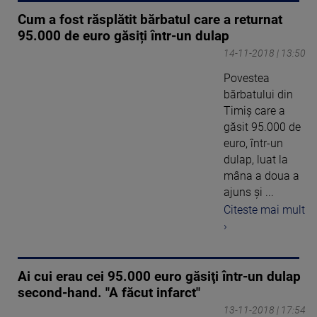
Cum a fost răsplătit bărbatul care a returnat
95.000 de euro găsiți într-un dulap
14-11-2018 | 13:50
Povestea
bărbatului din
Timiș care a
găsit 95.000 de
euro, într-un
dulap, luat la
mâna a doua a
ajuns și ...
Citeste mai mult
›
Ai cui erau cei 95.000 euro găsiţi într-un dulap
second-hand. "A făcut infarct"
13-11-2018 | 17:54