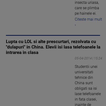
insecta uriasa,
care se plimba
pe hainele ei.
Citeste mai mult
›
Lupta cu LOL si alte prescurtari, rezolvata cu
"dulapuri" in China. Elevii isi lasa telefoanele la
intrarea in clasa
05-04-2014 | 15:24
Studentii unei
universitati
tehnice din
China sunt
obligati sa isi
lase telefoanele
in fata clasei,
inainte de