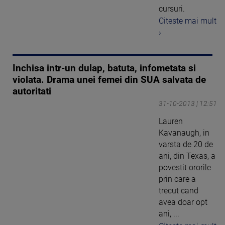
cursuri.
Citeste mai mult
›
Inchisa intr-un dulap, batuta, infometata si
violata. Drama unei femei din SUA salvata de
autoritati
31-10-2013 | 12:51
Lauren
Kavanaugh, in
varsta de 20 de
ani, din Texas, a
povestit ororile
prin care a
trecut cand
avea doar opt
ani, ...