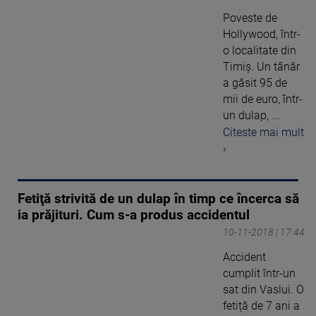
Poveste de
Hollywood, într-
o localitate din
Timiş. Un tânăr
a găsit 95 de
mii de euro, într-
un dulap, ...
Citeste mai mult
›
Fetiţă strivită de un dulap în timp ce încerca să
ia prăjituri. Cum s-a produs accidentul
10-11-2018 | 17:44
Accident
cumplit într-un
sat din Vaslui. O
fetiță de 7 ani a