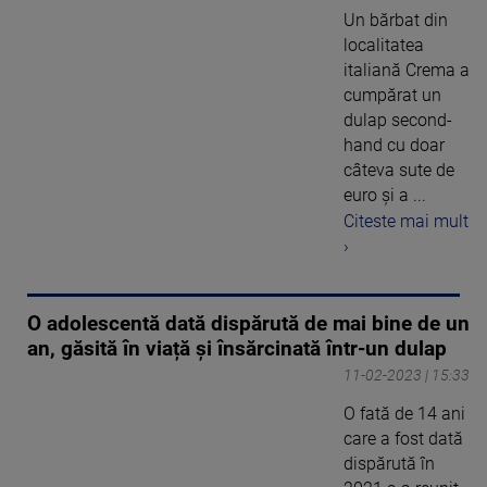
Un bărbat din
localitatea
italiană Crema a
cumpărat un
dulap second-
hand cu doar
câteva sute de
euro și a ...
Citeste mai mult
›
O adolescentă dată dispărută de mai bine de un
an, găsită în viață și însărcinată într-un dulap
11-02-2023 | 15:33
O fată de 14 ani
care a fost dată
dispărută în