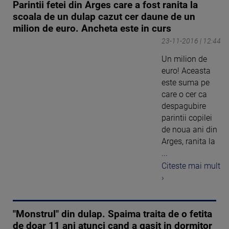
Parintii fetei din Arges care a fost ranita la
scoala de un dulap cazut cer daune de un
milion de euro. Ancheta este in curs
23-11-2016 | 12:44
Un milion de
euro! Aceasta
este suma pe
care o cer ca
despagubire
parintii copilei
de noua ani din
Arges, ranita la
...
Citeste mai mult
›
"Monstrul" din dulap. Spaima traita de o fetita
de doar 11 ani atunci cand a gasit in dormitor