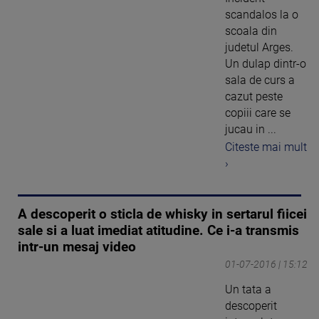
scandalos la o
scoala din
judetul Arges.
Un dulap dintr-o
sala de curs a
cazut peste
copiii care se
jucau in ...
Citeste mai mult
›
A descoperit o sticla de whisky in sertarul fiicei
sale si a luat imediat atitudine. Ce i-a transmis
intr-un mesaj video
01-07-2016 | 15:12
Un tata a
descoperit