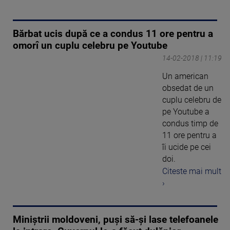
Bărbat ucis după ce a condus 11 ore pentru a
omorî un cuplu celebru pe Youtube
14-02-2018 | 11:19
Un american
obsedat de un
cuplu celebru de
pe Youtube a
condus timp de
11 ore pentru a
îi ucide pe cei
doi.
Citeste mai mult
›
Miniştrii moldoveni, puşi să-şi lase telefoanele