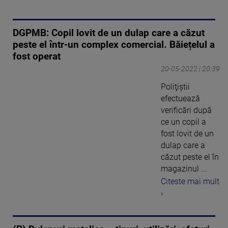
DGPMB: Copil lovit de un dulap care a căzut
peste el într-un complex comercial. Băiețelul a
fost operat
20-05-2022 | 20:39
Poliţiştii
efectuează
verificări după
ce un copil a
fost lovit de un
dulap care a
căzut peste el în
magazinul ...
Citeste mai mult
›