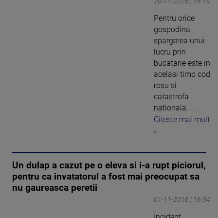
20-11-2016 | 16:14
Pentru orice
gospodina
spargerea unui
lucru prin
bucatarie este in
acelasi timp cod
rosu si
catastrofa
nationala. ...
Citeste mai mult
›
Un dulap a cazut pe o eleva si i-a rupt piciorul,
pentru ca invatatorul a fost mai preocupat sa
nu gaureasca peretii
01-11-2016 | 16:34
Incident