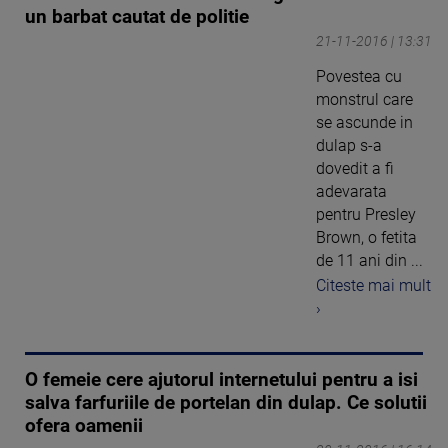
un barbat cautat de politie
21-11-2016 | 13:31
Povestea cu
monstrul care
se ascunde in
dulap s-a
dovedit a fi
adevarata
pentru Presley
Brown, o fetita
de 11 ani din ...
Citeste mai mult
›
O femeie cere ajutorul internetului pentru a isi
salva farfuriile de portelan din dulap. Ce solutii
ofera oamenii