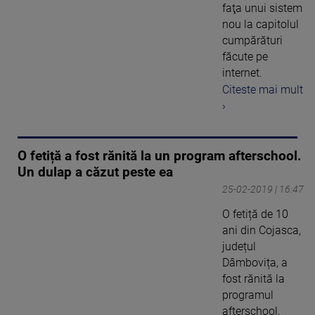
faţa unui sistem
nou la capitolul
cumpărături
făcute pe
internet.
Citeste mai mult
›
O fetiță a fost rănită la un program afterschool.
Un dulap a căzut peste ea
25-02-2019 | 16:47
O fetiță de 10
ani din Cojasca,
județul
Dâmbovița, a
fost rănită la
programul
afterschool,