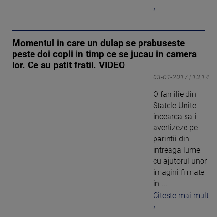
›
Momentul in care un dulap se prabuseste
peste doi copii in timp ce se jucau in camera
lor. Ce au patit fratii. VIDEO
03-01-2017 | 13:14
O familie din
Statele Unite
incearca sa-i
avertizeze pe
parintii din
intreaga lume
cu ajutorul unor
imagini filmate
in ...
Citeste mai mult
›