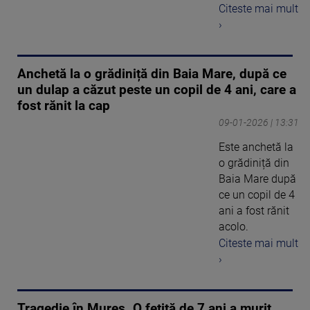
Citeste mai mult
›
Anchetă la o grădiniță din Baia Mare, după ce
un dulap a căzut peste un copil de 4 ani, care a
fost rănit la cap
09-01-2026 | 13:31
Este anchetă la
o grădiniță din
Baia Mare după
ce un copil de 4
ani a fost rănit
acolo.
Citeste mai mult
›
Tragedie în Mureș. O fetiță de 7 ani a murit