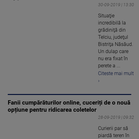
30-09-2019 | 13:30
Situaţie
incredibilă la
grădiniţă din
Telciu, judeţul
Bistriţa Năsăud.
Un dulap care
nu era fixat în
perete a ...
Citeste mai mult
›
Fanii cumpărăturilor online, cuceriți de o nouă
opțiune pentru ridicarea coletelor
28-09-2019 | 09:32
Curierii par să
piardă teren în