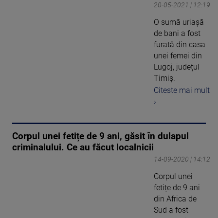
20-05-2021 | 12:19
O sumă uriașă
de bani a fost
furată din casa
unei femei din
Lugoj, județul
Timiș.
Citeste mai mult
›
Corpul unei fetițe de 9 ani, găsit în dulapul
criminalului. Ce au făcut localnicii
14-09-2020 | 14:12
Corpul unei
fetițe de 9 ani
din Africa de
Sud a fost