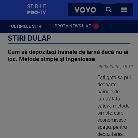
StirilePROTV
CAUTA
VOYO
TOATE 
PROTV NEWS LIVE
ULTIMELE ȘTIRI
STIRI DULAP
Cum să depozitezi hainele de iarnă dacă nu ai
loc. Metode simple și ingenioase
08-03-2026 | 18:12
Ești gata să pui
deoparte
hainele de
iarnă? Iată
câteva metode
simple, care
economisesc
spațiu, pentru
depozitarea ...