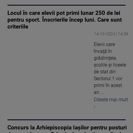
Locul în care elevii pot primi lunar 250 de lei
pentru sport. Înscrierile încep luni. Care sunt
criteriile
14-10-2024 | 14:38
Elevii care
învaţă în
grădiniţele,
şcolile şi liceele
de stat din
Sectorul 1 vor
primi în acest
an ...
Citeste mai mult
›
Concurs la Arhiepiscopia Iașilor pentru posturi