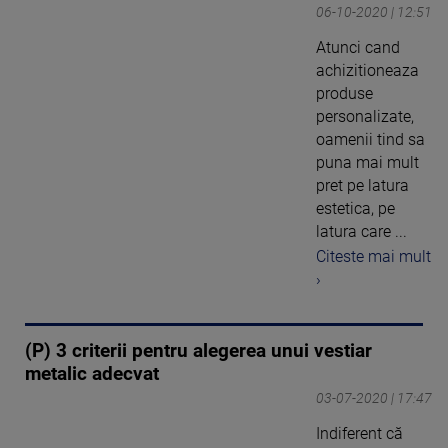
06-10-2020 | 12:51
Atunci cand
achizitioneaza
produse
personalizate,
oamenii tind sa
puna mai mult
pret pe latura
estetica, pe
latura care ...
Citeste mai mult
›
(P) 3 criterii pentru alegerea unui vestiar
metalic adecvat
03-07-2020 | 17:47
Indiferent că