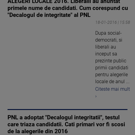
ALEGERI LOCALE 2016. Liberalii au anuntat
primele nume de candidati. Cum corespund cu
"Decalogul de integritate" al PNL
18-01-2016 | 15:58
Dupa social-
democrati, si
liberali au
inceput sa
prezinte public
primii candidati
pentru alegerile
locale de anul ...
Citeste mai mult
›
PNL a adoptat "Decalogul integritatii", testul
care triaza candidatii. Cati primari vor fi scosi
de la alegerile din 2016