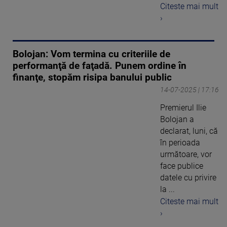
Citeste mai mult
›
Bolojan: Vom termina cu criteriile de
performanţă de faţadă. Punem ordine în
finanţe, stopăm risipa banului public
14-07-2025 | 17:16
Premierul Ilie
Bolojan a
declarat, luni, că
în perioada
următoare, vor
face publice
datele cu privire
la ...
Citeste mai mult
›