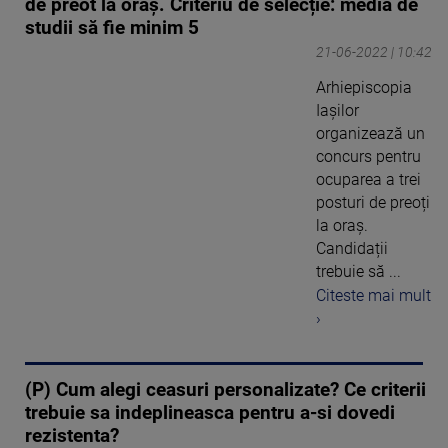
de preot la oraș. Criteriu de selecție: media de
studii să fie minim 5
21-06-2022 | 10:42
Arhiepiscopia
Iașilor
organizează un
concurs pentru
ocuparea a trei
posturi de preoți
la oraș.
Candidații
trebuie să ...
Citeste mai mult
›
(P) Cum alegi ceasuri personalizate? Ce criterii
trebuie sa indeplineasca pentru a-si dovedi
rezistenta?