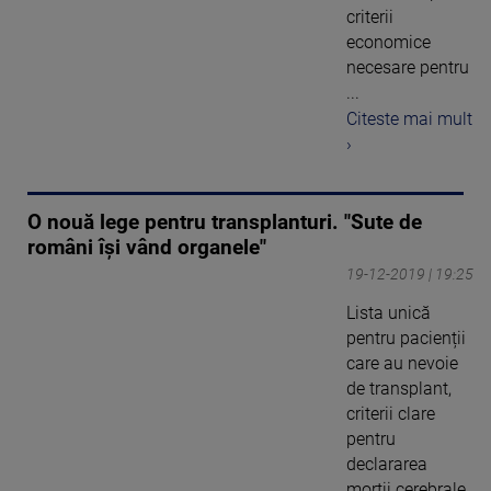
criterii
economice
necesare pentru
...
Citeste mai mult
›
O nouă lege pentru transplanturi. "Sute de
români îşi vând organele"
19-12-2019 | 19:25
Lista unică
pentru pacienții
care au nevoie
de transplant,
criterii clare
pentru
declararea
morții cerebrale