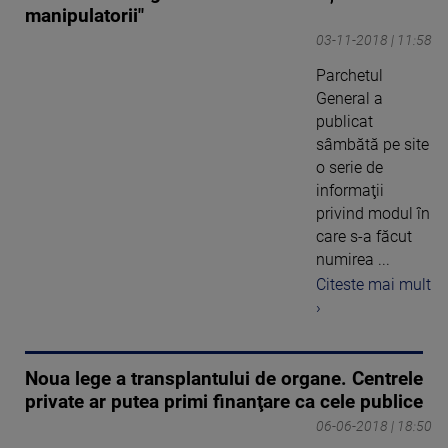
manipulatorii"
03-11-2018 | 11:58
Parchetul
General a
publicat
sâmbătă pe site
o serie de
informaţii
privind modul în
care s-a făcut
numirea ...
Citeste mai mult
›
Noua lege a transplantului de organe. Centrele
private ar putea primi finanţare ca cele publice
06-06-2018 | 18:50