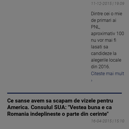
11-12-2015 | 19:09
Dintre cei o mie
de primari ai
PNL,
aproximativ 100
nu vor mai fi
lasati sa
candideze la
alegerile locale
din 2016.
Citeste mai mult
›
Ce sanse avem sa scapam de vizele pentru
America. Consulul SUA: "Vestea buna e ca
Romania indeplineste o parte din cerinte"
16-04-2015 | 15:10