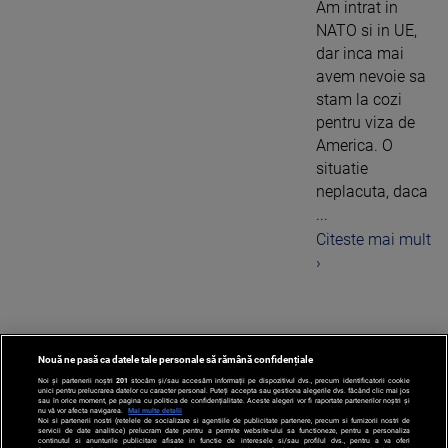
Am intrat in
NATO si in UE,
dar inca mai
avem nevoie sa
stam la cozi
pentru viza de
America. O
situatie
neplacuta, daca
...
Citeste mai mult
›
Nouă ne pasă ca datele tale personale să rămână confidențiale
1
Noi și partenerii noștri
201
stocăm și/sau accesăm informații pe dispozitivul dvs., precum identificatorii cookie
unici pentru prelucrarea datelor cu caracter personal. Puteți accepta sau gestiona alegerile dvs. făcând clic mai jos
sau în orice moment, pe pagina cu politica de confidențialitate. Aceste alegeri vor fi raportate partenerilor noștri și
nu vă vor afecta navigarea.
Mai multe detalii
Noi si partenerii nostri (retelele de socializare si agentiile de publicitate partenere, precum si furnizorii nostri de
servicii de date analitice) prelucram date pentru a permite website-ului sa functioneze, pentru a personaliza
continutul si anunturile publicitare afisate in functie de interesele si/sau profilul dvs., pentru a va oferi