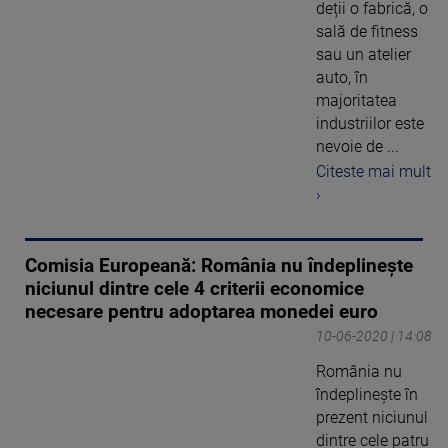
deții o fabrică, o
sală de fitness
sau un atelier
auto, în
majoritatea
industriilor este
nevoie de ...
Citeste mai mult
›
Comisia Europeană: România nu îndeplineşte
niciunul dintre cele 4 criterii economice
necesare pentru adoptarea monedei euro
10-06-2020 | 14:08
România nu
îndeplineşte în
prezent niciunul
dintre cele patru