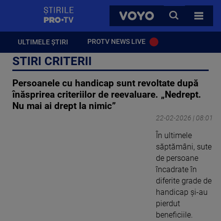
StirilePROTV
CAUTA
VOYO
TOATE 
PROTV NEWS LIVE
ULTIMELE ȘTIRI
STIRI CRITERII
Persoanele cu handicap sunt revoltate după
înăsprirea criteriilor de reevaluare. „Nedrept.
Nu mai ai drept la nimic”
22-02-2026 | 08:01
În ultimele
săptămâni, sute
de persoane
încadrate în
diferite grade de
handicap și-au
pierdut
beneficiile.