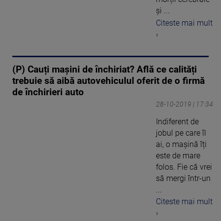
și ...
Citeste mai mult
›
(P) Cauți mașini de închiriat? Află ce calități
trebuie să aibă autovehiculul oferit de o firmă
de închirieri auto
28-10-2019 | 17:34
Indiferent de
jobul pe care îl
ai, o mașină îți
este de mare
folos. Fie că vrei
să mergi într-un
...
Citeste mai mult
›