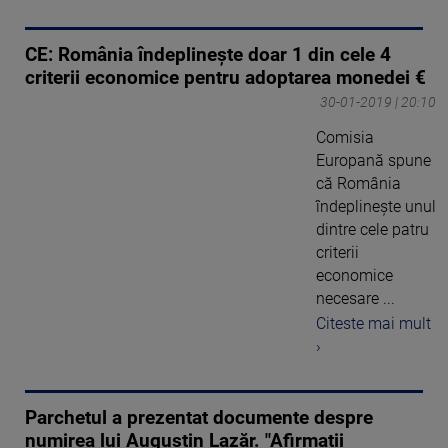
CE: România îndeplinește doar 1 din cele 4
criterii economice pentru adoptarea monedei €
30-01-2019 | 20:10
Comisia
Europană spune
că România
îndeplinește unul
dintre cele patru
criterii
economice
necesare ...
Citeste mai mult
›
Parchetul a prezentat documente despre
numirea lui Augustin Lazăr. "Afirmații