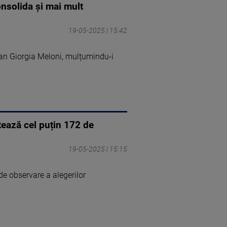
nsolida şi mai mult
19-05-2025 | 15:42
ian Giorgia Meloni, mulțumindu-i
tează cel puțin 172 de
19-05-2025 | 15:15
de observare a alegerilor