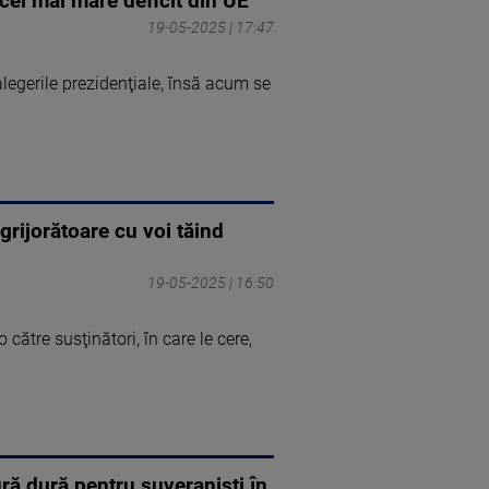
cel mai mare deficit din UE
19-05-2025 | 17:47
alegerile prezidenţiale, însă acum se
grijorătoare cu voi tăind
19-05-2025 | 16:50
ătre susţinători, în care le cere,
ură dură pentru suveranişti în