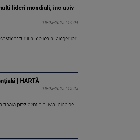
ulți lideri mondiali, inclusiv
19-05-2025 | 14:04
știgat turul al doilea al alegerilor
ențială | HARTĂ
19-05-2025 | 13:35
 finala prezidențială. Mai bine de