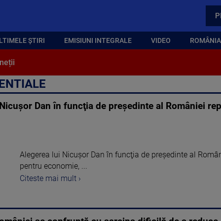
P
LTIMELE ȘTIRI
EMISIUNI INTEGRALE
VIDEO
ROMÂNIA,
neții
DENTIALE
Nicuşor Dan în funcţia de preşedinte al României re
Alegerea lui Nicuşor Dan în funcţia de preşedinte al Român
pentru economie, ...
Citeste mai mult ›