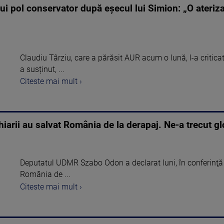
ui pol conservator după eşecul lui Simion: „O ateriz
Claudiu Târziu, care a părăsit AUR acum o lună, l-a criticat
a susținut, ...
Citeste mai mult ›
arii au salvat România de la derapaj. Ne-a trecut gl
Deputatul UDMR Szabo Odon a declarat luni, în conferinţă 
România de ...
Citeste mai mult ›