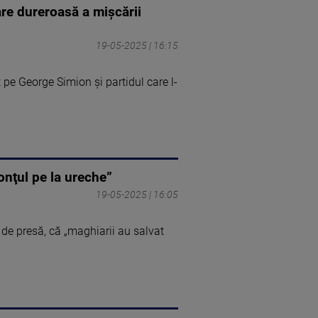
are dureroasă a mişcării
19-05-2025 | 16:15
 pe George Simion și partidul care l-
onţul pe la ureche”
19-05-2025 | 16:05
de presă, că „maghiarii au salvat