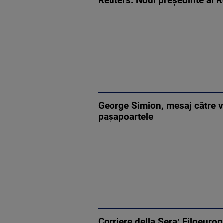
Reuters: Noul preşedinte al R
George Simion, mesaj către vo
paşapoartele
Corriere della Sera: Filoeuro