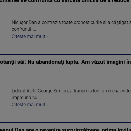
omâniei se confruntă cu sarcina dificilă de a reduce 
Nicuşor Dan a contrazis toate pronosticurile şi a câştigat 
confruntă ...
Citeste mai mult ›
tanţii săi: Nu abandonaţi lupta. Am văzut imagini în
Liderul AUR, George Simion, a transmis luni un mesaj video c
împreună cu ...
Citeste mai mult ›
peanul Dan are o revenire surprinzătoare, prima lovit