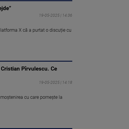
ejde”
19-05-2025 | 14:36
latforma X că a purtat o discuție cu
 Cristian Pîrvulescu. Ce
19-05-2025 | 14:18
 moștenirea cu care pornește la