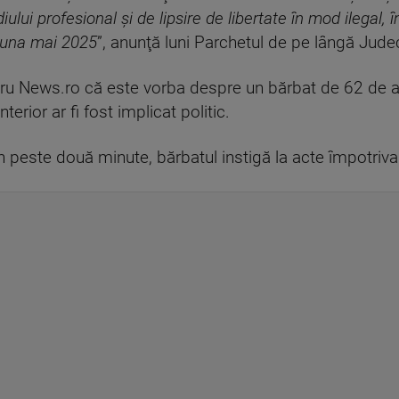
iului profesional şi de lipsire de libertate în mod ilegal, 
n luna mai 2025
”, anunţă luni Parchetul de pe lângă Judec
tru News.ro că este vorba despre un bărbat de 62 de an
erior ar fi fost implicat politic.
 peste două minute, bărbatul instigă la acte împotriva 