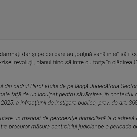
ndamnaţi dar şi pe cei care au „puţină vână în ei” să îl
zisei revoluţii, planul fiind să intre cu forţa în clădirea
ul din cadrul Parchetului de pe lângă Judecătoria Sector
ale faţă de un inculpat pentru săvârşirea, în contextul org
025, a infracţiunii de instigare publică, prev. de art. 368
cutare un mandat de percheziţie domiciliară la o adresă 
tre procuror măsura controlului judiciar pe o perioadă de