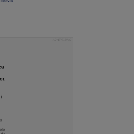
DISCOVER
ea
or.
i
ia
ele