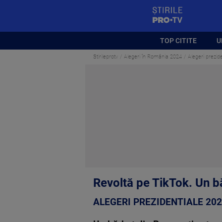
StirilePROTV
TOP CITITE
U
Stirileprotv
Alegeri în România 2024
Alegeri prezide
Revoltă pe TikTok. Un bă
ALEGERI PREZIDENTIALE 20