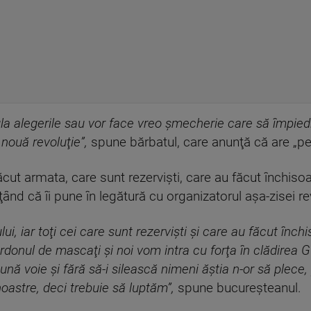
la alegerile sau vor face vreo şmecherie care să împiedi
 nouă revoluţie”,
spune bărbatul, care anunţă că are „pe
făcut armata, care sunt rezervişti, care au făcut închiso
ţând că îi pune în legătură cu organizatorul aşa-zisei rev
i, iar toţi cei care sunt rezervişti şi care au făcut închi
ordonul de mascaţi şi noi vom intra cu forţa în clădirea 
bună voie şi fără să-i silească nimeni ăştia n-or să plece,
noastre, deci trebuie să luptăm”,
spune bucureşteanul.