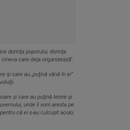
ce dorinţa poporului, dorinţa
 cineva care deja organizează”.
are şi care au
„puţină vână în ei”
oluţii.
soare şi care au puţină teorie şi
Guvernului, unde îi vom aresta pe
 pentru că ei s-au culcuşit acolo,