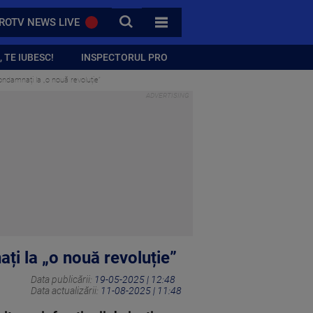
CAUTA
ROTV NEWS LIVE
TOATE CATEGORIILE
 TE IUBESC!
INSPECTORUL PRO
condamnați la „o nouă revoluție”
ți la „o nouă revoluție”
Data publicării:
19-05-2025 | 12:48
Data actualizării:
11-08-2025 | 11:48