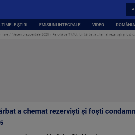
P
LTIMELE ȘTIRI
EMISIUNI INTEGRALE
VIDEO
ROMÂNIA,
ntiale
Alegeri prezidentiale 2025
Revoltă pe TikTok. Un bărbat a chemat rezerviști și foști 
rbat a chemat rezerviști și foști condamna
25