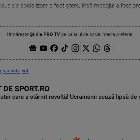
aua de socializare a fost şters, însă mesajul a fost prelu
Urmărește
Știrile PRO TV
pe canalul de social media preferat:
e
,
violenta
,
vot
,
 DE SPORT.RO
in care a stârnit revoltă! Ucrainenii acuză lipsă de r