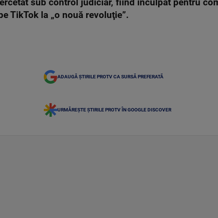
rcetat sub control judiciar, fiind inculpat pentru com
pe TikTok la „o nouă revoluţie”.
ADAUGĂ ȘTIRILE PROTV CA SURSĂ PREFERATĂ
URMĂREȘTE ȘTIRILE PROTV ÎN GOOGLE DISCOVER