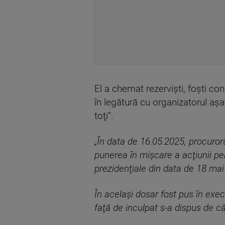
El a chemat rezervişti, foşti co
în legătură cu organizatorul aşa-
toţi”.
„În data de 16.05.2025, procuror
punerea în mişcare a acţiunii pen
prezidenţiale din data de 18 mai 2
În acelaşi dosar fost pus în exe
faţă de inculpat s-a dispus de că