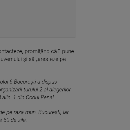
 contacteze, promiţând că îi pune
 Guvernului şi să „aresteze pe
ului 6 Bucureşti a dispus
anizării turului 2 al alegerilor
 alin. 1 din Codul Penal.
de pe raza mun. Bucureşti, iar
 60 de zile.