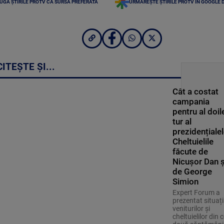
UGĂ ȘTIRILE PROTV CA SURSĂ PREFERATĂ
URMĂREȘTE ȘTIRILE PROTV ÎN GOOGLE 
CITEȘTE ȘI...
Cât a costat
campania
pentru al doil
tur al
prezidențialel
Cheltuielile
făcute de
Nicușor Dan ș
de George
Simion
Expert Forum a
prezentat situaț
veniturilor și
cheltuielilor din c