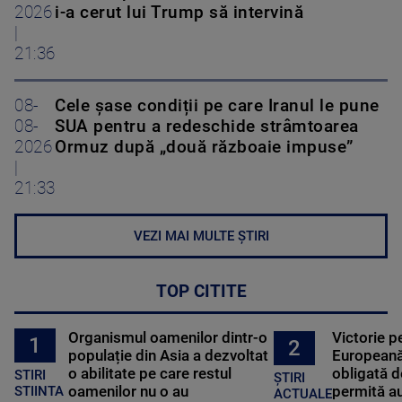
2026
i-a cerut lui Trump să intervină
|
21:36
08-
Cele șase condiții pe care Iranul le pune
08-
SUA pentru a redeschide strâmtoarea
2026
Ormuz după „două războaie impuse”
|
21:33
VEZI MAI MULTE ȘTIRI
TOP CITITE
Organismul oamenilor dintr-o
Victorie p
1
2
populație din Asia a dezvoltat
Europeană
o abilitate pe care restul
obligată d
STIRI
ȘTIRI
oamenilor nu o au
permită au
STIINTA
ACTUALE