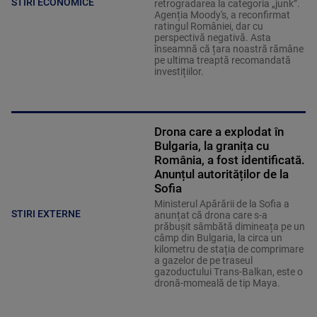
STIRI ECONOMICE
retrogradarea la categoria „junk”.
Agenția Moody's, a reconfirmat
ratingul României, dar cu
perspectivă negativă. Asta
înseamnă că țara noastră rămâne
pe ultima treaptă recomandată
investițiilor.
Drona care a explodat în
Bulgaria, la granița cu
România, a fost identificată.
Anunțul autorităților de la
Sofia
Ministerul Apărării de la Sofia a
STIRI EXTERNE
anunțat că drona care s-a
prăbușit sâmbătă dimineața pe un
câmp din Bulgaria, la circa un
kilometru de stația de comprimare
a gazelor de pe traseul
gazoductului Trans-Balkan, este o
dronă-momeală de tip Maya.