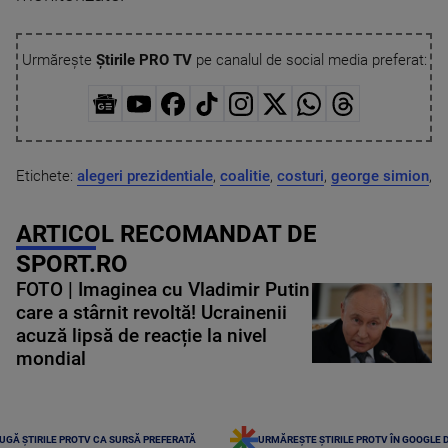
Urmărește
Știrile PRO TV
pe canalul de social media preferat:
Etichete:
alegeri prezidentiale
,
coalitie
,
costuri
,
george simion
,
ARTICOL RECOMANDAT DE
SPORT.RO
FOTO | Imaginea cu Vladimir Putin
care a stârnit revoltă! Ucrainenii
acuză lipsă de reacție la nivel
mondial
UGĂ ȘTIRILE PROTV CA SURSĂ PREFERATĂ
URMĂREȘTE ȘTIRILE PROTV ÎN GOOGLE 