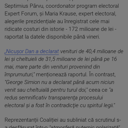
Septimius Pârvu, coordonator program electoral
Expert Forum, și Maria Krause, expert electoral,
alegerile prezidențiale au înregistrat cele mai
ridicate costuri din istorie - 172 milioane de lei -
raportat la datele disponibile până vineri.
„Nicuşor Dan a declarat
venituri de 40,4 milioane de
lei şi cheltuieli de 31,5 milioane de lei până pe 16
mai, mare parte din venituri provenind din
împrumuturi,"
menționează raportul. În contrast,
"George Simion nu a declarat până acum niciun
venit sau che
ltuială pentru turul doi,"
ceea ce
"a
redus semnificativ transparenţa procesului
electoral şi a fost în contradicţie cu spiritul legii."
Reprezentanții Coaliției au subliniat că scrutinul s-
a desfășurat într-o
"atmosferă puternic polarizată"