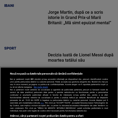
IBANI
Jorge Martin, după ce a scris
istorie în Grand Prix-ul Marii
Britanii: „Mă simt epuizat mental”
SPORT
Decizia luată de Lionel Messi după
moartea tatălui său
Nouă ne pasă ca datele tale personale să rămână confidențiale
Noi și partenerii noștri
201
stocăm și/sau accesăm informații pe dispozitivul dvs., precum identificatorii cookie
unici pentru prelucrarea datelor cu caracter personal. Puteți accepta sau gestiona alegerile dvs. făcând clic mai jos
sau în orice moment, pe pagina cu politica de confidențialitate. Aceste alegeri vor fi raportate partenerilor noștri și
nu vă vor afecta navigarea.
Mai multe detalii
Noi si partenerii nostri (retelele de socializare si agentiile de publicitate partenere, precum si furnizorii nostri de
SPORT
servicii de date analitice) prelucram date pentru a permite website-ului sa functioneze, pentru a personaliza
continutul si anunturile publicitare afisate in functie de interesele si/sau profilul dvs., pentru a va oferi
functionalitati aferente retelelor de socializare si pentru a analiza traficul pe website. Beneficiati de drepturile
prevazute de art. 15-22 din GDPR in legatura cu prelucrarea datelor cu caracter personal. Aceste drepturi pot fi
exercitate prin modalitatea indicata
aici
. Prin click pe “ACCEPT TOATE”, acceptati folosirea tuturor Tehnologiilor de
tip Cookie, care implica inclusiv acceptul dvs. cu privire la stocarea/accesarea informatiilor de catre Vendor-ii cu
care colaboram. Prin click pe “VREAU SA MODIFIC SETARILE INDIVIDUAL” puteti schimba preferintele in mod
individual, mai putin cele legate de cookie strict necesare pentru functionarea website-ului.
Atât noi, cât și partenerii noștri prelucrăm datele pentru a oferi: