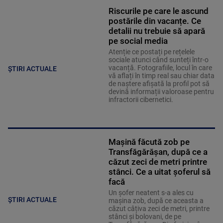
Riscurile pe care le ascund
postările din vacanțe. Ce
detalii nu trebuie să apară
pe social media
Atenție ce postați pe rețelele
sociale atunci când sunteți într-o
vacanță. Fotografiile, locul în care
ȘTIRI ACTUALE
vă aflați în timp real sau chiar data
de naștere afișată la profil pot să
devină informații valoroase pentru
infractorii cibernetici.
Mașină făcută zob pe
Transfăgărășan, după ce a
căzut zeci de metri printre
stânci. Ce a uitat șoferul să
facă
Un șofer neatent s-a ales cu
ȘTIRI ACTUALE
mașina zob, după ce aceasta a
căzut câțiva zeci de metri, printre
stânci și bolovani, de pe