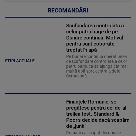
RECOMANDĂRI
Scufundarea controlată a
celor patru barje de pe
Dunăre continuă. Motivul
pentru sunt coborâte
treptat în apă
Pe Dunăre continuă operațiunea
ȘTIRI ACTUALE
de scufundare controlată a celor
patru barje, ca să ajungă cât mai
multă apă spre centrala de la
Cernavodă.
Finanțele României se
pregătesc pentru cel de-al
treilea test. Standard &
Poor’s decide dacă scapăm
de „junk”
România a scapat din nou de