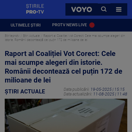
StirilePROTV
CAUTA
VOYO
TOATE 
PROTV NEWS LIVE
ULTIMELE ȘTIRI
Stirileprotv
Știri Actuale
Raport al Coaliției Vot Corect: Cele mai scumpe alegeri din
istorie. Românii decontează cel puțin 172 de milioane de lei
Raport al Coaliției Vot Corect: Cele
mai scumpe alegeri din istorie.
Românii decontează cel puțin 172 de
milioane de lei
Data publicării:
19-05-2025 | 15:15
ȘTIRI ACTUALE
Data actualizării:
11-08-2025 | 11:48