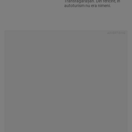
Transfăgărășan. Din fericire, în
autoturism nu era nimeni.