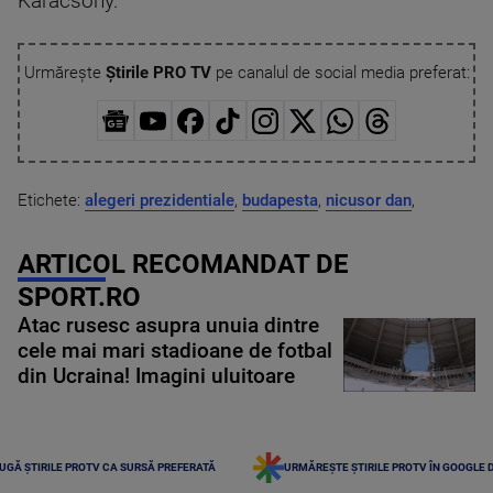
Karacsony.
Urmărește
Știrile PRO TV
pe canalul de social media preferat:
Etichete:
alegeri prezidentiale
,
budapesta
,
nicusor dan
,
ARTICOL RECOMANDAT DE
SPORT.RO
Atac rusesc asupra unuia dintre
cele mai mari stadioane de fotbal
din Ucraina! Imagini uluitoare
UGĂ ȘTIRILE PROTV CA SURSĂ PREFERATĂ
URMĂREȘTE ȘTIRILE PROTV ÎN GOOGLE 