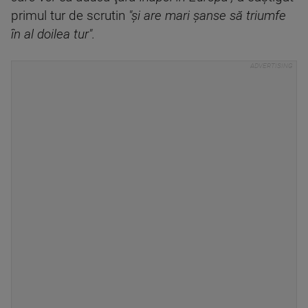
primul tur de scrutin
"şi are mari şanse să triumfe
în al doilea tur".