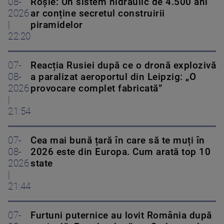
08-
Roșie: Un sistem hidraulic de 4.500 ani
2026
ar conține secretul construirii
|
piramidelor
22:20
07-
Reacția Rusiei după ce o dronă explozivă
08-
a paralizat aeroportul din Leipzig: „O
2026
provocare complet fabricată”
|
21:54
07-
Cea mai bună țară în care să te muți în
08-
2026 este din Europa. Cum arată top 10
2026
state
|
21:44
07-
Furtuni puternice au lovit România după