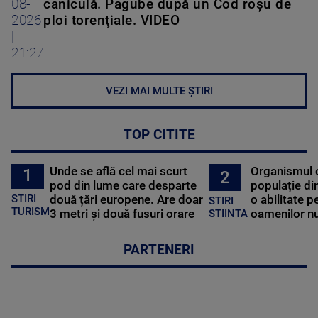
08-
caniculă. Pagube după un Cod roşu de
2026
ploi torenţiale. VIDEO
|
21:27
VEZI MAI MULTE ȘTIRI
TOP CITITE
Unde se află cel mai scurt
Organismul 
1
2
pod din lume care desparte
populație di
STIRI
două țări europene. Are doar
o abilitate p
STIRI
TURISM
3 metri și două fusuri orare
oamenilor nu
STIINTA
PARTENERI