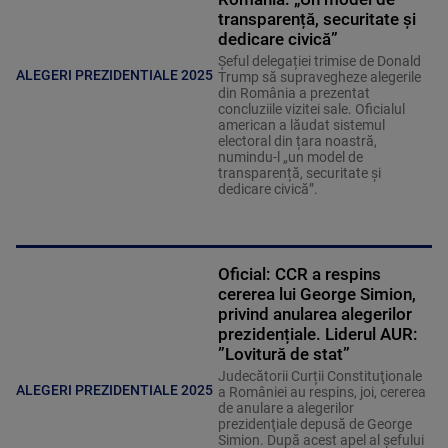
transparență, securitate și
dedicare civică”
Șeful delegației trimise de Donald
ALEGERI PREZIDENTIALE 2025
Trump să supravegheze alegerile
din România a prezentat
concluziile vizitei sale. Oficialul
american a lăudat sistemul
electoral din țara noastră,
numindu-l „un model de
transparență, securitate și
dedicare civică”.
Oficial: CCR a respins
cererea lui George Simion,
privind anularea alegerilor
prezidențiale. Liderul AUR:
”Lovitură de stat”
Judecătorii Curții Constituţionale
ALEGERI PREZIDENTIALE 2025
a României au respins, joi, cererea
de anulare a alegerilor
prezidenţiale depusă de George
Simion. După acest apel al șefului