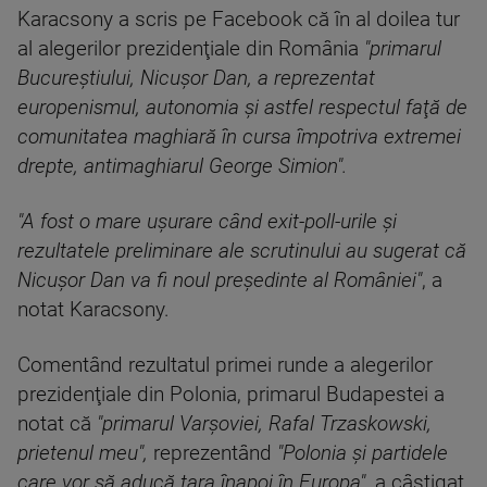
Karacsony a scris pe Facebook că în al doilea tur
al alegerilor prezidenţiale din România
"primarul
Bucureştiului, Nicuşor Dan, a reprezentat
europenismul, autonomia şi astfel respectul faţă de
comunitatea maghiară în cursa împotriva extremei
drepte, antimaghiarul George Simion".
"A fost o mare uşurare când exit-poll-urile şi
rezultatele preliminare ale scrutinului au sugerat că
Nicuşor Dan va fi noul preşedinte al României"
, a
notat Karacsony.
Comentând rezultatul primei runde a alegerilor
prezidenţiale din Polonia, primarul Budapestei a
notat că
"primarul Varşoviei, Rafal Trzaskowski,
prietenul meu",
reprezentând
"Polonia şi partidele
care vor să aducă ţara înapoi în Europa",
a câştigat