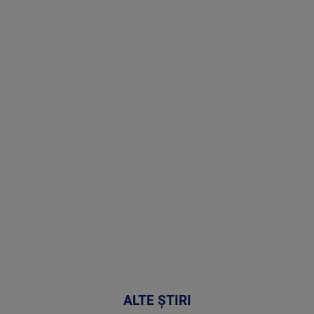
Stirile PRO
TV # 19.00 -
07 August
2026
MAI
MULTE
DETALII
48:24
ALTE ȘTIRI