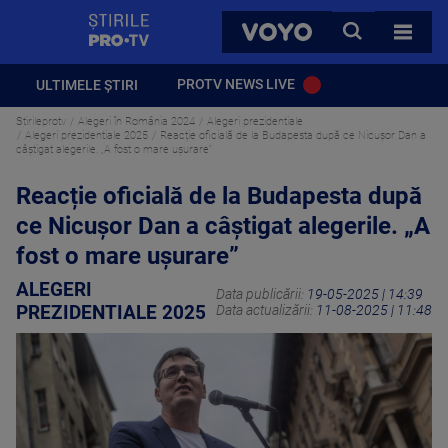
StirilePROTV
CAUTA
VOYO
TOATE 
PROTV NEWS LIVE
ULTIMELE ȘTIRI
Stirileprotv
Alegeri în România 2024
Alegeri prezidentiale
Alegeri prezidentiale 2025
Reacție oficială de la Budapesta după ce Nicușor Dan a
câștigat alegerile. „A fost o mare uşurare”
Reacție oficială de la Budapesta după
ce Nicușor Dan a câștigat alegerile. „A
fost o mare uşurare”
ALEGERI
Data publicării:
19-05-2025 | 14:39
PREZIDENTIALE 2025
Data actualizării:
11-08-2025 | 11:48