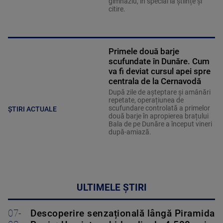
gimnaziu, în special la științe și
citire.
Primele două barje
scufundate în Dunăre. Cum
va fi deviat cursul apei spre
centrala de la Cernavodă
După zile de așteptare și amânări
repetate, operațiunea de
scufundare controlată a primelor
ȘTIRI ACTUALE
două barje în apropierea brațului
Bala de pe Dunăre a început vineri
după-amiază.
ULTIMELE ȘTIRI
07-
Descoperire senzațională lângă Piramida