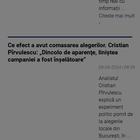
timp real cu
informații ...
Citeste mai mult
›
Ce efect a avut comasarea alegerilor. Cristian
Pîrvulescu: „Dincolo de aparenţe, liniştea
campaniei a fost înşelătoare”
06-06-2024 | 08:59
Analistul
Cristian
Pîrvulescu
explică un
experiment
politic pornit de
la alegerile
locale din
București, în ...