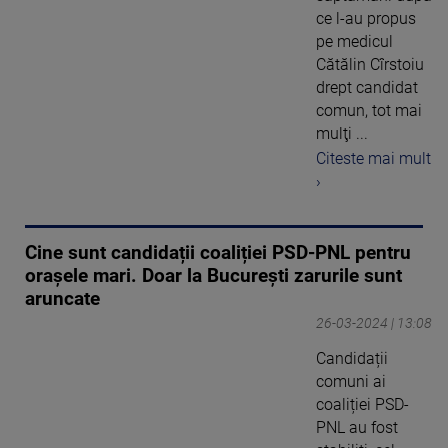
ce l-au propus
pe medicul
Cătălin Cîrstoiu
drept candidat
comun, tot mai
mulţi ...
Citeste mai mult
›
Cine sunt candidații coaliției PSD-PNL pentru
orașele mari. Doar la București zarurile sunt
aruncate
26-03-2024 | 13:08
Candidații
comuni ai
coaliției PSD-
PNL au fost