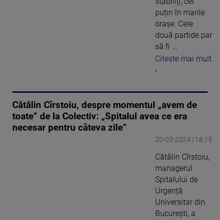
stabiliți, cel
puțin în marile
orașe. Cele
două partide par
să fi ...
Citeste mai mult
›
Cătălin Cîrstoiu, despre momentul „avem de
toate” de la Colectiv: „Spitalul avea ce era
necesar pentru câteva zile”
20-03-2024 | 18:15
Cătălin Cîrstoiu,
managerul
Spitalului de
Urgență
Universitar din
București, a