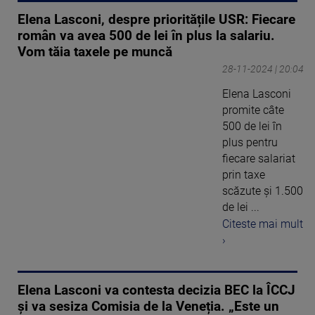
Elena Lasconi, despre prioritățile USR: Fiecare
român va avea 500 de lei în plus la salariu.
Vom tăia taxele pe muncă
28-11-2024 | 20:04
Elena Lasconi
promite câte
500 de lei în
plus pentru
fiecare salariat
prin taxe
scăzute și 1.500
de lei ...
Citeste mai mult
›
Elena Lasconi va contesta decizia BEC la ÎCCJ
și va sesiza Comisia de la Veneția. „Este un