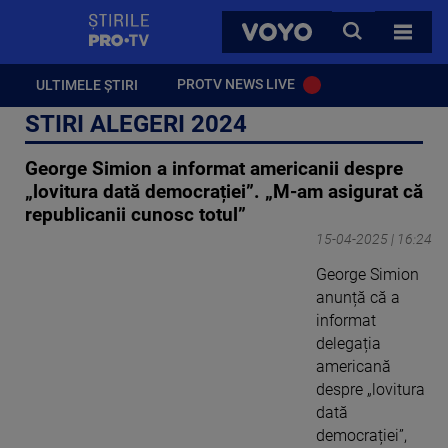
StirilePROTV
CAUTA
VOYO
TOATE 
PROTV NEWS LIVE
ULTIMELE ȘTIRI
STIRI ALEGERI 2024
George Simion a informat americanii despre
„lovitura dată democrației”. „M-am asigurat că
republicanii cunosc totul”
15-04-2025 | 16:24
George Simion
anunță că a
informat
delegația
americană
despre „lovitura
dată
democrației”,