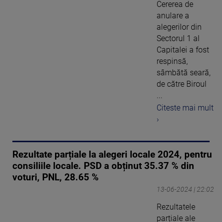
Cererea de
anulare a
alegerilor din
Sectorul 1 al
Capitalei a fost
respinsă,
sâmbătă seară,
de către Biroul
...
Citeste mai mult
›
Rezultate parțiale la alegeri locale 2024, pentru
consiliile locale. PSD a obținut 35.37 % din
voturi, PNL, 28.65 %
13-06-2024 | 22:02
Rezultatele
parțiale ale