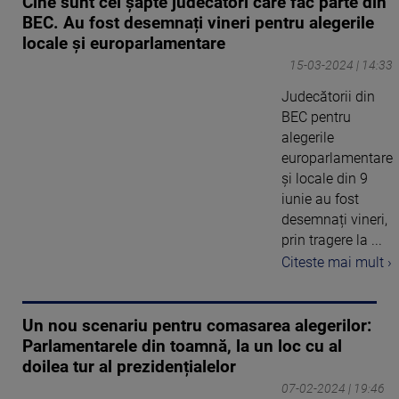
Cine sunt cei șapte judecători care fac parte din
BEC. Au fost desemnați vineri pentru alegerile
locale și europarlamentare
15-03-2024 | 14:33
Judecătorii din
BEC pentru
alegerile
europarlamentare
și locale din 9
iunie au fost
desemnați vineri,
prin tragere la ...
Citeste mai mult ›
Un nou scenariu pentru comasarea alegerilor:
Parlamentarele din toamnă, la un loc cu al
doilea tur al prezidențialelor
07-02-2024 | 19:46