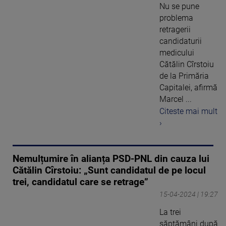
Nu se pune
problema
retragerii
candidaturii
medicului
Cătălin Cîrstoiu
de la Primăria
Capitalei, afirmă
Marcel ...
Citeste mai mult
›
Nemulțumire în alianța PSD-PNL din cauza lui
Cătălin Cîrstoiu: „Sunt candidatul de pe locul
trei, candidatul care se retrage”
15-04-2024 | 19:27
La trei
săptămâni după