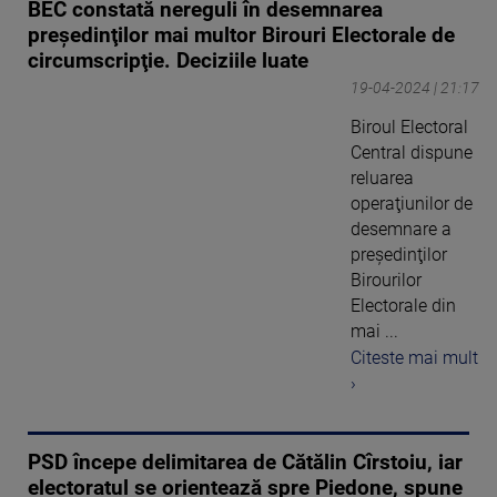
BEC constată nereguli în desemnarea
preşedinţilor mai multor Birouri Electorale de
circumscripţie. Deciziile luate
19-04-2024 | 21:17
Biroul Electoral
Central dispune
reluarea
operaţiunilor de
desemnare a
preşedinţilor
Birourilor
Electorale din
mai ...
Citeste mai mult
›
PSD începe delimitarea de Cătălin Cîrstoiu, iar
electoratul se orientează spre Piedone, spune