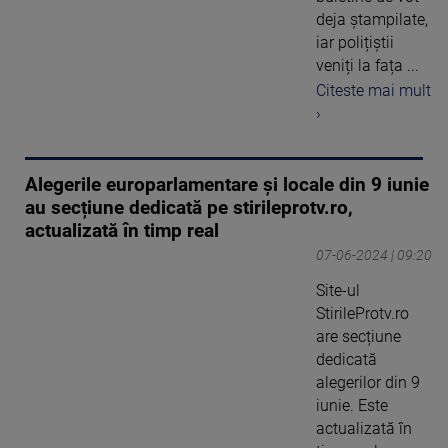
deja ștampilate,
iar polițiștii
veniți la fața ...
Citeste mai mult
›
Alegerile europarlamentare și locale din 9 iunie
au secțiune dedicată pe stirileprotv.ro,
actualizată în timp real
07-06-2024 | 09:20
Site-ul
StirileProtv.ro
are secțiune
dedicată
alegerilor din 9
iunie. Este
actualizată în