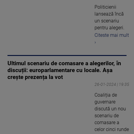
Politicienii
lansează încă
un scenariu
pentru alegeri.
Citeste mai mult
›
Ultimul scenariu de comasare a alegerilor, în
discuții: europarlamentare cu locale. Așa
crește prezența la vot
26-01-2024 | 19:35
Coaliția de
guvernare
discută un nou
scenariu de
comasare a
celor cinci runde