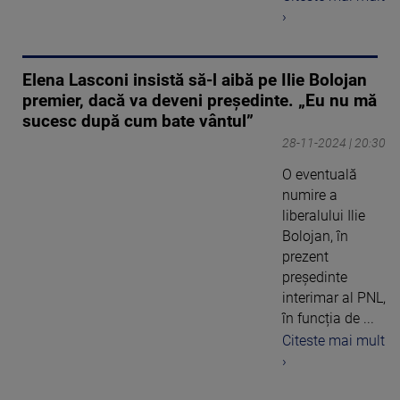
›
Elena Lasconi insistă să-l aibă pe Ilie Bolojan
premier, dacă va deveni președinte. „Eu nu mă
sucesc după cum bate vântul”
28-11-2024 | 20:30
O eventuală
numire a
liberalului Ilie
Bolojan, în
prezent
președinte
interimar al PNL,
în funcția de ...
Citeste mai mult
›