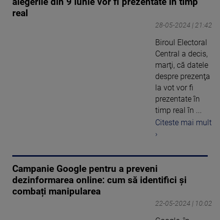
alegerile din 9 iunie vor fi prezentate în timp
real
28-05-2024 | 21:42
Biroul Electoral
Central a decis,
marţi, că datele
despre prezenţa
la vot vor fi
prezentate în
timp real în ...
Citeste mai mult
›
Campanie Google pentru a preveni
dezinformarea online: cum să identifici și
combați manipularea
22-05-2024 | 10:02