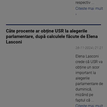
respectiv ...
Citeste mai mult
›
Câte procente ar obține USR la alegerile
parlamentare, după calculele făcute de Elena
Lasconi
28-11-2024 | 21:21
Elena Lasconi
crede că USR va
obține un scor
important la
alegerile
parlamentare de
duminică,
mizând pe
faptul că ...
Citeste mai mult