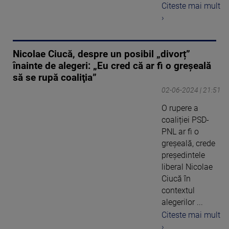
Citeste mai mult
›
Nicolae Ciucă, despre un posibil „divorț”
înainte de alegeri: „Eu cred că ar fi o greşeală
să se rupă coaliţia”
02-06-2024 | 21:51
O rupere a
coaliției PSD-
PNL ar fi o
greșeală, crede
președintele
liberal Nicolae
Ciucă în
contextul
alegerilor ...
Citeste mai mult
›