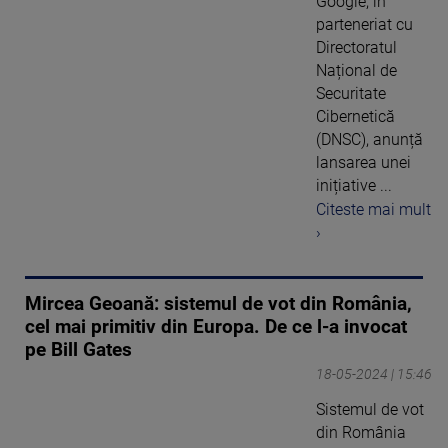
Google, în
parteneriat cu
Directoratul
Național de
Securitate
Cibernetică
(DNSC), anunță
lansarea unei
inițiative ...
Citeste mai mult
›
Mircea Geoană: sistemul de vot din România,
cel mai primitiv din Europa. De ce l-a invocat
pe Bill Gates
18-05-2024 | 15:46
Sistemul de vot
din România