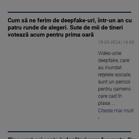
Cum să ne ferim de deepfake-uri, într-un an cu
patru runde de alegeri. Sute de mii de tineri
votează acum pentru prima oară
19-03-2024 | 16:58
Video-urile
deepfake, care
au inundat
rețelele sociale,
sunt un pericol
pentru oamenii
care cad în
plasa ...
Citeste mai mult
›