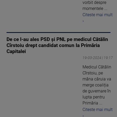
vorbit despre
momentele ...
Citeste mai mult
›
De ce l-au ales PSD și PNL pe medicul Cătălin
Cîrstoiu drept candidat comun la Primăria
Capitalei
19-03-2024 | 19:17
Medicul Cătălin
Cîrstoiu, pe
mâna căruia va
merge coaliția
de guvernare în
lupta pentru
Primăria ...
Citeste mai mult
›