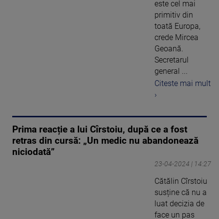
este cel mai
primitiv din
toată Europa,
crede Mircea
Geoană.
Secretarul
general ...
Citeste mai mult
›
Prima reacție a lui Cîrstoiu, după ce a fost
retras din cursă: „Un medic nu abandonează
niciodată”
23-04-2024 | 14:27
Cătălin Cîrstoiu
susține că nu a
luat decizia de
face un pas