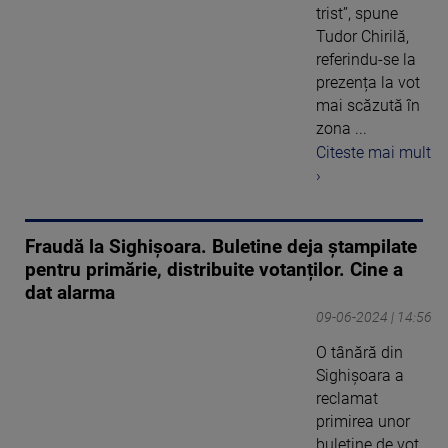
trist”, spune
Tudor Chirilă,
referindu-se la
prezența la vot
mai scăzută în
zona ...
Citeste mai mult
›
Fraudă la Sighișoara. Buletine deja ștampilate
pentru primărie, distribuite votanților. Cine a
dat alarma
09-06-2024 | 14:56
O tânără din
Sighișoara a
reclamat
primirea unor
buletine de vot