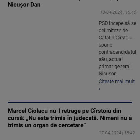
Nicușor Dan
18-04-2024 | 15:46
PSD începe să se
delimiteze de
Cătălin Cîrstoiu,
spune
contracandidatul
său, actual
primar general
Nicușor ...
Citeste mai mult
›
Marcel Ciolacu nu-l retrage pe Cîrstoiu din
cursă: „Nu este trimis în judecată. Nimeni nu a
trimis un organ de cercetare”
17-04-2024 | 18:42