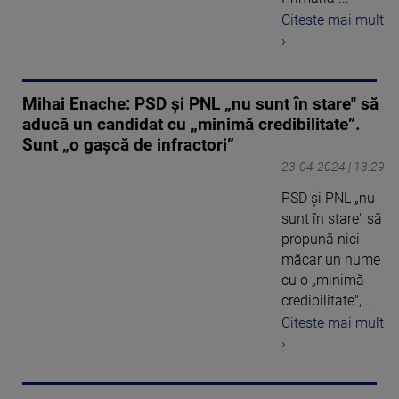
Citeste mai mult
›
Mihai Enache: PSD şi PNL „nu sunt în stare" să
aducă un candidat cu „minimă credibilitate”.
Sunt „o gaşcă de infractori”
23-04-2024 | 13:29
PSD şi PNL „nu
sunt în stare" să
propună nici
măcar un nume
cu o „minimă
credibilitate", ...
Citeste mai mult
›