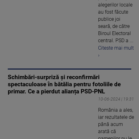
alegerilor locale
au fost făcute
publice joi
seară, de către
Biroul Electoral
central. PSD a ...
Citeste mai mult
›
Schimbări-surpriză și reconfirmări
spectaculoase în bătălia pentru fotoliile de
primar. Ce a pierdut alianța PSD-PNL
10-06-2024 | 19:31
România a ales,
iar rezultatele de
până acum
arată că
oamenilor nu le