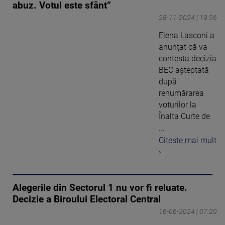
abuz. Votul este sfânt”
28-11-2024 | 19:26
Elena Lasconi a
anunțat că va
contesta decizia
BEC așteptată
după
renumărarea
voturilor la
Înalta Curte de
...
Citeste mai mult
›
Alegerile din Sectorul 1 nu vor fi reluate.
Decizie a Biroului Electoral Central
16-06-2024 | 07:20