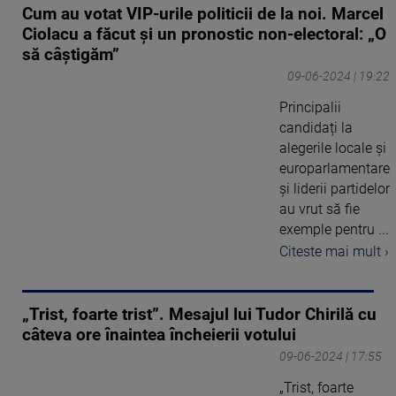
Cum au votat VIP-urile politicii de la noi. Marcel
Ciolacu a făcut și un pronostic non-electoral: „O
să câştigăm”
09-06-2024 | 19:22
Principalii
candidați la
alegerile locale și
europarlamentare
și liderii partidelor
au vrut să fie
exemple pentru ...
Citeste mai mult ›
„Trist, foarte trist”. Mesajul lui Tudor Chirilă cu
câteva ore înaintea încheierii votului
09-06-2024 | 17:55
„Trist, foarte