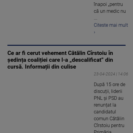
înapoi „pentru
că un medic nu
...
Citeste mai mult
›
Ce ar fi cerut vehement Cătălin Cîrstoiu în
ședința coaliției care l-a „descalificat” din
cursă. Informații din culise
23-04-2024 | 14:06
După 15 ore de
discuții, liderii
PNL și PSD au
renunțat la
candidatul
comun Cătălin
Cîrstoiu pentru
Primăria ...