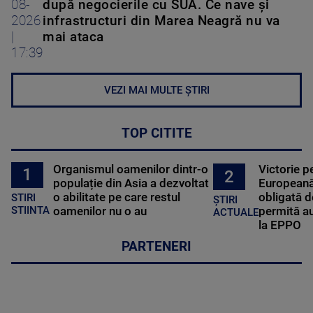
08-
după negocierile cu SUA. Ce nave şi
2026
infrastructuri din Marea Neagră nu va
|
mai ataca
17:39
VEZI MAI MULTE ȘTIRI
TOP CITITE
Organismul oamenilor dintr-o
Victorie p
1
2
populație din Asia a dezvoltat
Europeană
o abilitate pe care restul
obligată d
STIRI
ȘTIRI
oamenilor nu o au
permită au
STIINTA
ACTUALE
la EPPO
PARTENERI