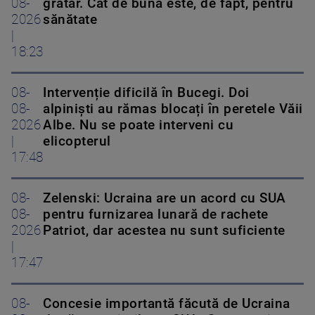
08-
grătar. Cât de bună este, de fapt, pentru
2026
sănătate
|
18:23
08-
Intervenție dificilă în Bucegi. Doi
08-
alpiniști au rămas blocați în peretele Văii
2026
Albe. Nu se poate interveni cu
|
elicopterul
17:48
08-
Zelenski: Ucraina are un acord cu SUA
08-
pentru furnizarea lunară de rachete
2026
Patriot, dar acestea nu sunt suficiente
|
17:47
08-
Concesie importantă făcută de Ucraina