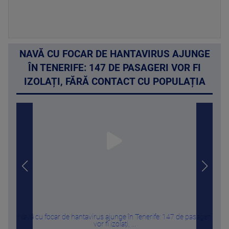
NAVĂ CU FOCAR DE HANTAVIRUS AJUNGE
ÎN TENERIFE: 147 DE PASAGERI VOR FI
IZOLAȚI, FĂRĂ CONTACT CU POPULAȚIA
Navă cu focar de hantavirus ajunge în Tenerife: 147 de pasageri
Melon
vor fi izolați, ...