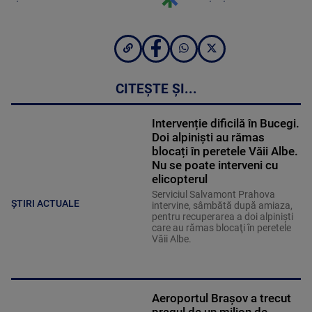
CITEȘTE ȘI...
Intervenție dificilă în Bucegi.
Doi alpiniști au rămas
blocați în peretele Văii Albe.
Nu se poate interveni cu
elicopterul
Serviciul Salvamont Prahova
ȘTIRI ACTUALE
intervine, sâmbătă după amiaza,
pentru recuperarea a doi alpinişti
care au rămas blocaţi în peretele
Văii Albe.
Aeroportul Brașov a trecut
pragul de un milion de