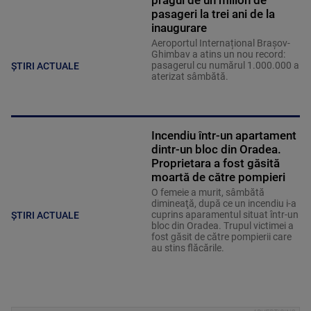
pasageri la trei ani de la
inaugurare
Aeroportul Internațional Brașov-
Ghimbav a atins un nou record:
pasagerul cu numărul 1.000.000 a
ȘTIRI ACTUALE
aterizat sâmbătă.
Incendiu într-un apartament
dintr-un bloc din Oradea.
Proprietara a fost găsită
moartă de către pompieri
O femeie a murit, sâmbătă
dimineaţă, după ce un incendiu i-a
cuprins aparamentul situat într-un
ȘTIRI ACTUALE
bloc din Oradea. Trupul victimei a
fost găsit de către pompierii care
au stins flăcările.