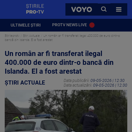
StirilePROTV
CAUTA
VOYO
TOATE 
PROTV NEWS LIVE
ULTIMELE ȘTIRI
Stirileprotv
Știri Actuale
Un român ar fi transferat ilegal 400.000 de euro dintr-o
bancă din Islanda. El a fost arestat
Un român ar fi transferat ilegal
400.000 de euro dintr-o bancă din
Islanda. El a fost arestat
Data publicării:
09-05-2026 | 12:30
ȘTIRI ACTUALE
Data actualizării:
09-05-2026 | 12:30