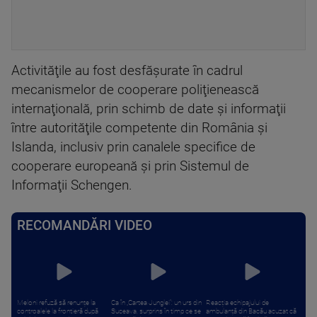
Activităţile au fost desfăşurate în cadrul
mecanismelor de cooperare poliţienească
internaţională, prin schimb de date şi informaţii
între autorităţile competente din România şi
Islanda, inclusiv prin canalele specifice de
cooperare europeană şi prin Sistemul de
Informaţii Schengen.
RECOMANDĂRI VIDEO
Meloni refuză să renunțe la
Ca în „Cartea Junglei”: un urs din
Reacția echipajului de
controalele la frontieră după
Suceava, surprins în timp ce se
ambulanță din Bacău acuzat că