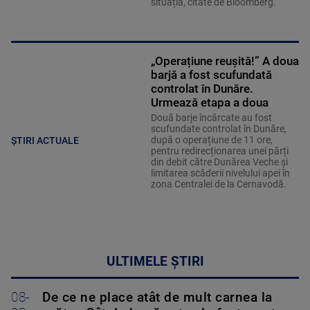
situația, citate de Bloomberg.
„Operațiune reușită!” A doua
barjă a fost scufundată
controlat în Dunăre.
Urmează etapa a doua
Două barje încărcate au fost
scufundate controlat în Dunăre,
după o operațiune de 11 ore,
ȘTIRI ACTUALE
pentru redirecționarea unei părți
din debit către Dunărea Veche și
limitarea scăderii nivelului apei în
zona Centralei de la Cernavodă.
ULTIMELE ȘTIRI
08-
De ce ne place atât de mult carnea la