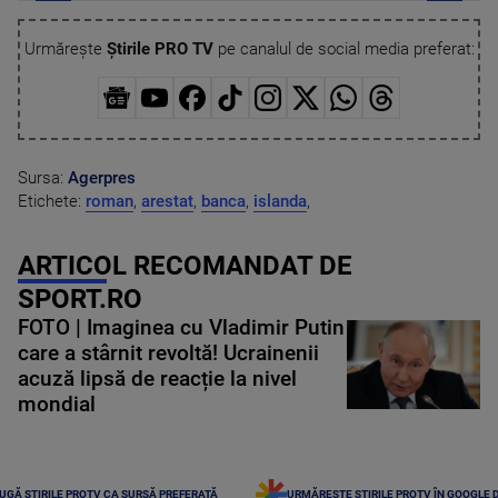
Urmărește
Știrile PRO TV
pe canalul de social media preferat:
Sursa:
Agerpres
Etichete:
roman
,
arestat
,
banca
,
islanda
,
ARTICOL RECOMANDAT DE
SPORT.RO
FOTO | Imaginea cu Vladimir Putin
care a stârnit revoltă! Ucrainenii
acuză lipsă de reacție la nivel
mondial
UGĂ ȘTIRILE PROTV CA SURSĂ PREFERATĂ
URMĂREȘTE ȘTIRILE PROTV ÎN GOOGLE 