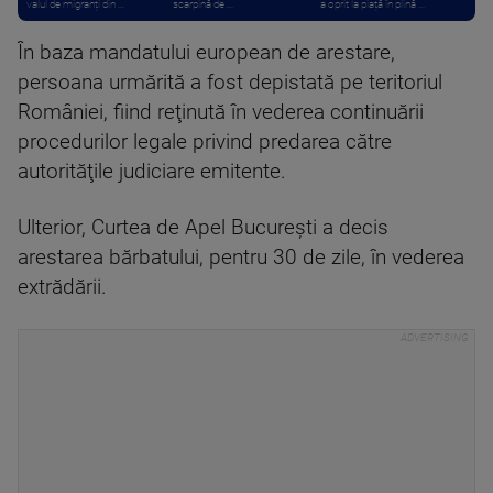
valul de migranți din ...
scarpină de ...
a oprit la piață în plină ...
În baza mandatului european de arestare,
persoana urmărită a fost depistată pe teritoriul
României, fiind reţinută în vederea continuării
procedurilor legale privind predarea către
autorităţile judiciare emitente.
Ulterior, Curtea de Apel Bucureşti a decis
arestarea bărbatului, pentru 30 de zile, în vederea
extrădării.