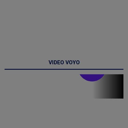
VIDEO VOYO
Stirile PRO TV
Stirile PRO