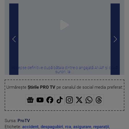
Pedepse definitive după bătaia dintre o angajată ANAF și două
Rec
surori, la ...
Urmărește
Știrile PRO TV
pe canalul de social media preferat:
Sursa:
ProTV
Etichete:
accident
,
despagubiri
,
rca
,
asigurare
,
reparații
,