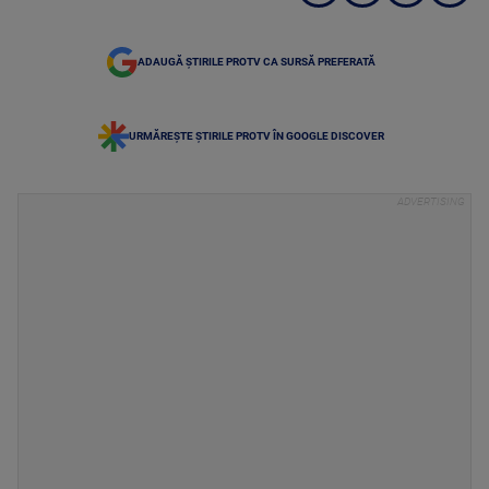
ADAUGĂ ȘTIRILE PROTV CA SURSĂ PREFERATĂ
URMĂREȘTE ȘTIRILE PROTV ÎN GOOGLE DISCOVER