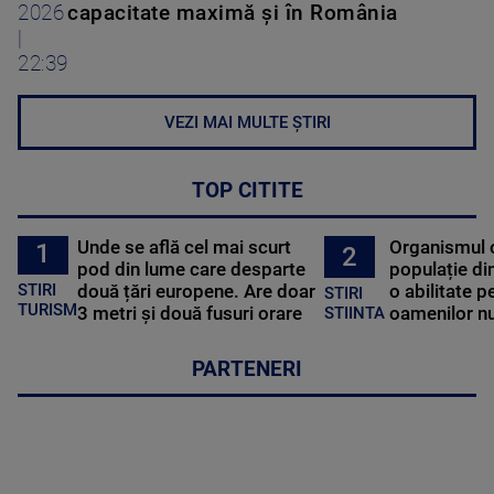
2026
capacitate maximă și în România
|
22:39
VEZI MAI MULTE ȘTIRI
TOP CITITE
Unde se află cel mai scurt
Organismul 
1
2
pod din lume care desparte
populație di
STIRI
două țări europene. Are doar
o abilitate p
STIRI
TURISM
3 metri și două fusuri orare
oamenilor nu
STIINTA
PARTENERI