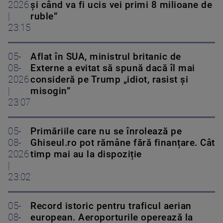
2026
și când va fi ucis vei primi 8 milioane de
|
ruble”
23:15
05-
Aflat în SUA, ministrul britanic de
08-
Externe a evitat să spună dacă îl mai
2026
consideră pe Trump „idiot, rasist și
|
misogin”
23:07
05-
Primăriile care nu se înrolează pe
08-
Ghiseul.ro pot rămâne fără finanțare. Cât
2026
timp mai au la dispoziție
|
23:02
05-
Record istoric pentru traficul aerian
08-
european. Aeroporturile operează la