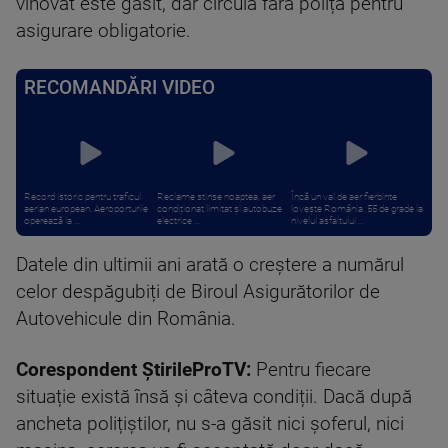
vinovat este găsit, dar circulă fără polița pentru
asigurare obligatorie.
RECOMANDĂRI VIDEO
Record istoric pentru traficul
Reclame stinse noaptea, aer
Încă un val de aer fierbinte
aerian european. Aeroporturile
condiționat limitat și autobuze
lovește România. 55 de grade la
operează la ...
electrice ...
nivelul asfaltului ...
Datele din ultimii ani arată o creștere a numărul
celor despăgubiți de Biroul Asigurătorilor de
Autovehicule din România.
Corespondent ȘtirileProTV:
Pentru fiecare
situație există însă și câteva condiții. Dacă după
ancheta polițiștilor, nu s-a găsit nici șoferul, nici