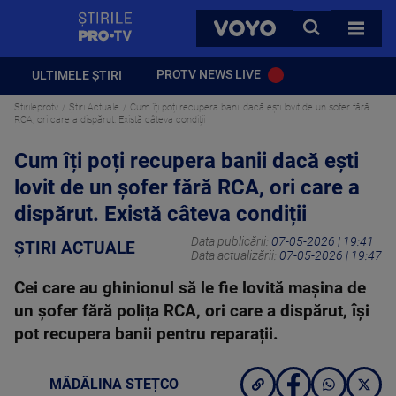
StirilePROTV
CAUTA
VOYO
TOATE 
PROTV NEWS LIVE
ULTIMELE ȘTIRI
Stirileprotv
Știri Actuale
Cum îți poți recupera banii dacă ești lovit de un șofer fără
RCA, ori care a dispărut. Există câteva condiții
Cum îți poți recupera banii dacă ești
lovit de un șofer fără RCA, ori care a
dispărut. Există câteva condiții
Data publicării:
07-05-2026 | 19:41
ȘTIRI ACTUALE
Data actualizării:
07-05-2026 | 19:47
Cei care au ghinionul să le fie lovită mașina de
un șofer fără polița RCA, ori care a dispărut, își
pot recupera banii pentru reparații.
MĂDĂLINA STEȚCO