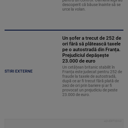
pentru un control. Oamenii legii au
descoperit că băuse înainte să se
urce la volan.
Un șofer a trecut de 252 de
ori fără să plătească taxele
pe o autostradă din Franța.
Prejudiciul depășește
23.000 de euro
Un cetățean britanic stabilit în
STIRI EXTERNE
Franța este judecat pentru 252 de
fraude la taxele de autostradă,
după ce ar fi trecut fără plată de
zeci de ori prin bariere și ar fi
provocat un prejudiciu de peste
23.000 de euro.