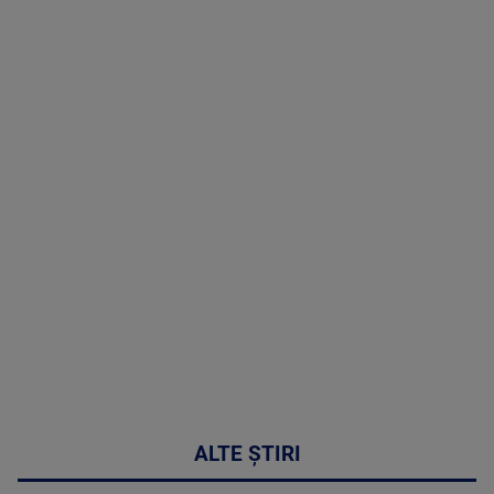
TV # 19.00 -
05 August
2026
MAI
MULTE
DETALII
50:27
ALTE ȘTIRI