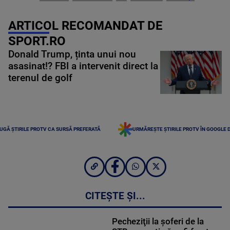
ARTICOL RECOMANDAT DE
SPORT.RO
Donald Trump, ținta unui nou
asasinat!? FBI a intervenit direct la
terenul de golf
UGĂ ȘTIRILE PROTV CA SURSĂ PREFERATĂ
URMĂREȘTE ȘTIRILE PROTV ÎN GOOGLE 
CITEȘTE ȘI...
Pecheziţii la şoferi de la