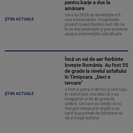
pentru barje a dus la
amânare
Vara lui 2026 se dovedește a fi
ȘTIRI ACTUALE
una a încercărilor. Prognozele
privind nivelul Dunării sunt din ce
în ce mai pesimiste și pun presiune
asupra intervențiilor planificate.
Încă un val de aer fierbinte
lovește România. Au fost 55
de grade la nivelul asfaltului
în Timișoara. „Deci e
teroare”
A fost a patra zi de foc și cod roșu
ȘTIRI ACTUALE
în vestul țării, mai ales că s-au
înregistrat și 40 de grade la
umbră. Cei care au simțit că nu
mai pot merge prin arșiță s-au
oprit la punctele de hidratare ca
să-și tragă sufletul.