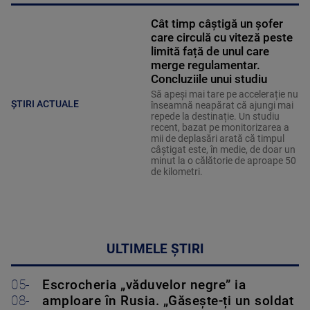
Cât timp câștigă un șofer
care circulă cu viteză peste
limită față de unul care
merge regulamentar.
Concluziile unui studiu
Să apeși mai tare pe accelerație nu
ȘTIRI ACTUALE
înseamnă neapărat că ajungi mai
repede la destinație. Un studiu
recent, bazat pe monitorizarea a
mii de deplasări arată că timpul
câștigat este, în medie, de doar un
minut la o călătorie de aproape 50
de kilometri.
ULTIMELE ȘTIRI
05-
Escrocheria „văduvelor negre” ia
08-
amploare în Rusia. „Găsește-ți un soldat