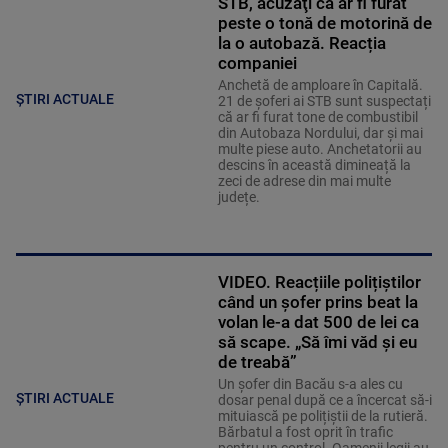
STB, acuzaţi că ar fi furat
peste o tonă de motorină de
la o autobază. Reacția
companiei
Anchetă de amploare în Capitală.
ȘTIRI ACTUALE
21 de șoferi ai STB sunt suspectați
că ar fi furat tone de combustibil
din Autobaza Nordului, dar și mai
multe piese auto. Anchetatorii au
descins în această dimineață la
zeci de adrese din mai multe
județe.
VIDEO. Reacțiile polițiștilor
când un șofer prins beat la
volan le-a dat 500 de lei ca
să scape. „Să îmi văd şi eu
de treabă”
Un șofer din Bacău s-a ales cu
ȘTIRI ACTUALE
dosar penal după ce a încercat să-i
mituiască pe polițiștii de la rutieră.
Bărbatul a fost oprit în trafic