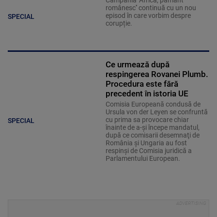
Campania ''Africa, pământ
românesc'' continuă cu un nou
episod în care vorbim despre
SPECIAL
corupție.
Ce urmează după
respingerea Rovanei Plumb.
Procedura este fără
precedent în istoria UE
Comisia Europeană condusă de
Ursula von der Leyen se confruntă
cu prima sa provocare chiar
SPECIAL
înainte de a-şi începe mandatul,
după ce comisarii desemnaţi de
România şi Ungaria au fost
respinşi de Comisia juridică a
Parlamentului European.