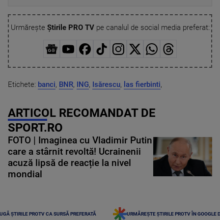
Urmărește
Știrile PRO TV
pe canalul de social media preferat:
Etichete:
banci
,
BNR
,
ING
,
Isărescu
,
las fierbinti
,
ARTICOL RECOMANDAT DE
SPORT.RO
FOTO | Imaginea cu Vladimir Putin
care a stârnit revoltă! Ucrainenii
acuză lipsă de reacție la nivel
mondial
UGĂ ȘTIRILE PROTV CA SURSĂ PREFERATĂ
URMĂREȘTE ȘTIRILE PROTV ÎN GOOGLE 