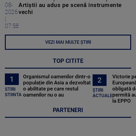
08-
Artiștii au adus pe scenă instrumente
2026
vechi
|
07:58
VEZI MAI MULTE ȘTIRI
TOP CITITE
Organismul oamenilor dintr-o
Victorie p
1
2
populație din Asia a dezvoltat
Europeană
o abilitate pe care restul
obligată d
STIRI
ȘTIRI
oamenilor nu o au
permită au
STIINTA
ACTUALE
la EPPO
PARTENERI