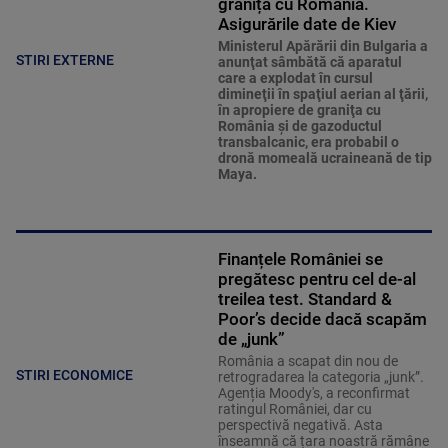
granița cu România.
Asigurările date de Kiev
Ministerul Apărării din Bulgaria a
STIRI EXTERNE
anunţat sâmbătă că aparatul
care a explodat în cursul
dimineţii în spaţiul aerian al ţării,
în apropiere de graniţa cu
România şi de gazoductul
transbalcanic, era probabil o
dronă momeală ucraineană de tip
Maya.
Finanțele României se
pregătesc pentru cel de-al
treilea test. Standard &
Poor’s decide dacă scapăm
de „junk”
România a scapat din nou de
STIRI ECONOMICE
retrogradarea la categoria „junk”.
Agenția Moody's, a reconfirmat
ratingul României, dar cu
perspectivă negativă. Asta
înseamnă că țara noastră rămâne