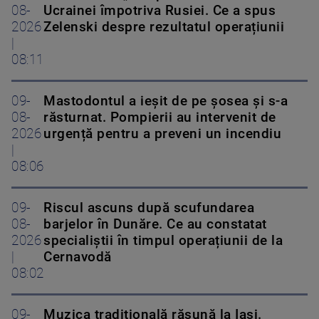
08-
Ucrainei împotriva Rusiei. Ce a spus
2026
Zelenski despre rezultatul operațiunii
|
08:11
09-
Mastodontul a ieșit de pe șosea și s-a
08-
răsturnat. Pompierii au intervenit de
2026
urgență pentru a preveni un incendiu
|
08:06
09-
Riscul ascuns după scufundarea
08-
barjelor în Dunăre. Ce au constatat
2026
specialiștii în timpul operațiunii de la
|
Cernavodă
08:02
09-
Muzica tradițională răsună la Iași.