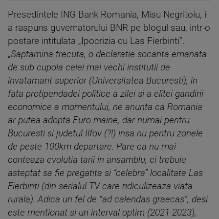
Presedintele ING Bank Romania, Misu Negritoiu, i-
a raspuns guvernatorului BNR pe blogul sau, intr-o
postare intitulata „Ipocrizia cu Las Fierbinti”.
„
Saptamina trecuta, o declaratie socanta emanata
de sub cupola celei mai vechi institutii de
invatamant superior (Universitatea Bucuresti), in
fata protipendadei politice a zilei si a elitei gandirii
economice a momentului, ne anunta ca Romania
ar putea adopta Euro maine, dar numai pentru
Bucuresti si judetul Ilfov (?!) insa nu pentru zonele
de peste 100km departare. Pare ca nu mai
conteaza evolutia tarii in ansamblu, ci trebuie
asteptat sa fie pregatita si “celebra” localitate Las
Fierbinti (din serialul TV care ridiculizeaza viata
rurala). Adica un fel de “ad calendas graecas”, desi
este mentionat si un interval optim (2021-2023),