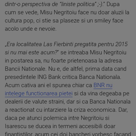
dintr-o perspectiva de “liniste politica” ;-)
.” Dupa
cum se vede, Misu Negritoiu face nu doar aluzii la
cultura pop, ci stie sa plaseze si un smiley face
acolo unde e nevoie.
„
Era localitatea Las Fierbinti pregatita pentru 2015
si nu mai este acum?
” se intreaba Misu Negritoiu
in postarea sa, nu foarte prietenoasa la adresa
Bancii Nationale. Nu e, de altfel, prima data cand
presedintele ING Bank critica Banca Nationala.
Acum cativa ani el spunea chiar ca
BNR nu
intelege functionarea pietei
si da vina degeaba pe
dealerii de valute straini, dar si ca Banca Nationala
a reactionat cu intarziere la criza economica. Dar,
daca pe atunci polemica intre Negritoiu si
Isarescu se ducea in termeni accesibili doar
finantistilor, acum cei doi bancheri vorbesc facand