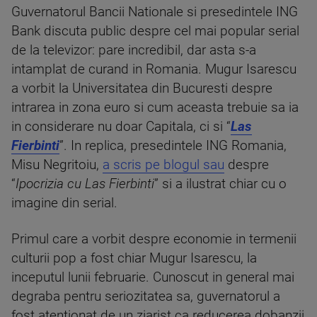
Guvernatorul Bancii Nationale si presedintele ING
Bank discuta public despre cel mai popular serial
de la televizor: pare incredibil, dar asta s-a
intamplat de curand in Romania. Mugur Isarescu
a vorbit la Universitatea din Bucuresti despre
intrarea in zona euro si cum aceasta trebuie sa ia
in considerare nu doar Capitala, ci si “
Las
Fierbinti
”. In replica, presedintele ING Romania,
Misu Negritoiu,
a scris pe blogul sau
despre
“
Ipocrizia cu Las Fierbinti
” si a ilustrat chiar cu o
imagine din serial.
Primul care a vorbit despre economie in termenii
culturii pop a fost chiar Mugur Isarescu, la
inceputul lunii februarie. Cunoscut in general mai
degraba pentru seriozitatea sa, guvernatorul a
fost atentionat de un ziarist ca reducerea dobanzii