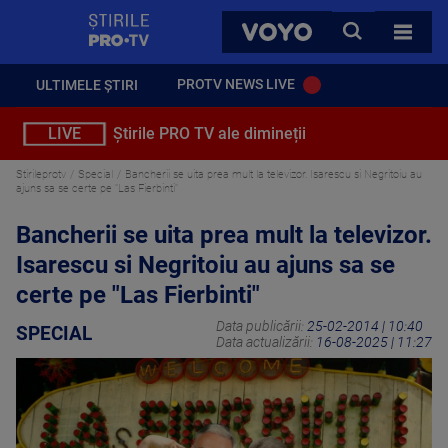
StirilePROTV
CAUTA
VOYO
TOATE 
PROTV NEWS LIVE
ULTIMELE ȘTIRI
LIVE
Știrile PRO TV ale dimineții
Stirileprotv
Special
Bancherii se uita prea mult la televizor. Isarescu si Negritoiu au
ajuns sa se certe pe "Las Fierbinti"
Bancherii se uita prea mult la televizor.
Isarescu si Negritoiu au ajuns sa se
certe pe "Las Fierbinti"
Data publicării:
25-02-2014 | 10:40
SPECIAL
Data actualizării:
16-08-2025 | 11:27