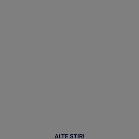
Stirile PRO
TV # 19.00 -
8 August
2026
MAI
MULTE
DETALII
30:33
ALTE ȘTIRI