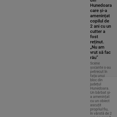
Hunedoara
care și-a
amenințat
copilul de
2 ani cu un
cutter a
fost
reținut.
„Nu am
vrut să fac
rău”
Scene
șocante s-au
petrecut în
fața unui
bloc din
județul
Hunedoara.
Un bărbat și-
a amenințat
cu un obiect
ascuțit
propriul fiu,
în vârstă de 2