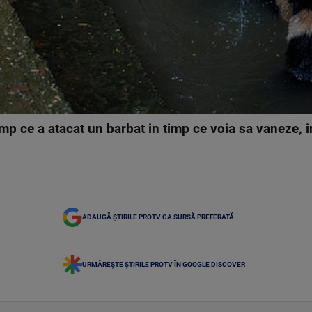
timp ce a atacat un barbat in timp ce voia sa vaneze, 
ADAUGĂ ȘTIRILE PROTV CA SURSĂ PREFERATĂ
URMĂREȘTE ȘTIRILE PROTV ÎN GOOGLE DISCOVER