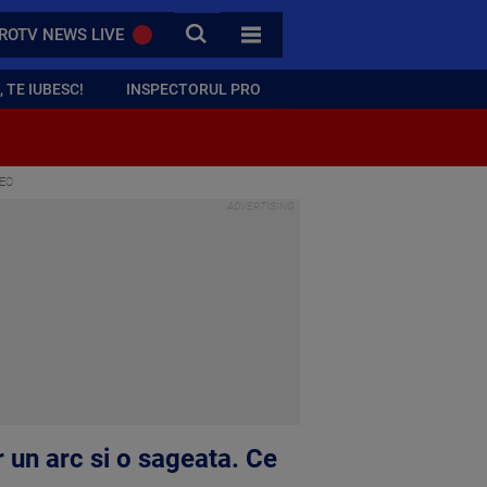
CAUTA
ROTV NEWS LIVE
TOATE CATEGORIILE
 TE IUBESC!
INSPECTORUL PRO
DEO
r un arc si o sageata. Ce