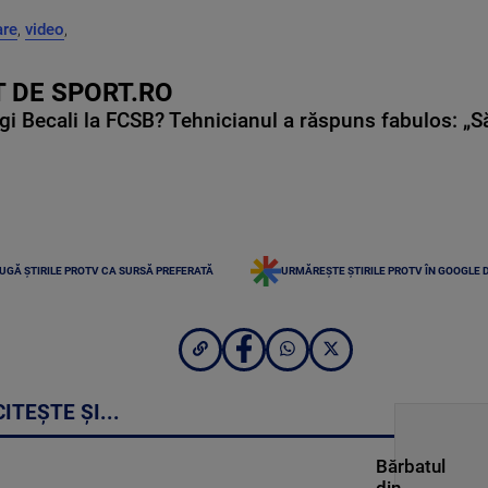
are
,
video
,
 DE SPORT.RO
gi Becali la FCSB? Tehnicianul a răspuns fabulos: „S
UGĂ ȘTIRILE PROTV CA SURSĂ PREFERATĂ
URMĂREȘTE ȘTIRILE PROTV ÎN GOOGLE 
CITEȘTE ȘI...
Bărbatul
din