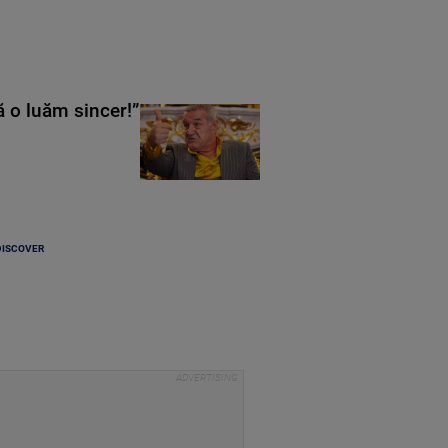
ă o luăm sincer!”
DISCOVER