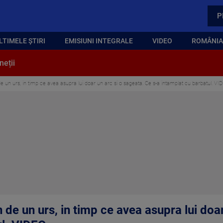
P
LTIMELE ȘTIRI
EMISIUNI INTEGRALE
VIDEO
ROMÂNIA,
neții
de un urs, in timp ce avea asupra lui doar un arc si o sageata. Ce s-a intamplat cu barbatul. VI
n de un urs, in timp ce avea asupra lui doa