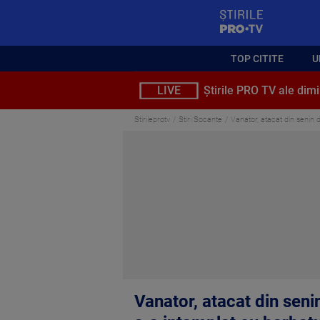
StirilePROTV
TOP CITITE
U
LIVE
Știrile PRO TV ale dimi
Stirileprotv
Stiri Socante
Vanator, atacat din senin 
Vanator, atacat din seni