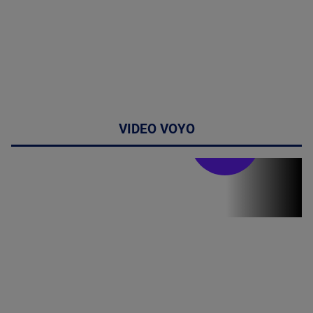
VIDEO VOYO
Stirile PRO TV
Stirile PRO
TV # 19.00 -