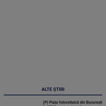
8 August
2026
MAI
MULTE
DETALII
30:33
ALTE ȘTIRI
(P) Piața fotovoltaică din București