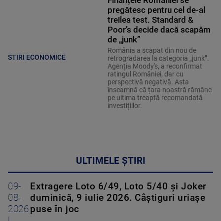
Finanțele României se
pregătesc pentru cel de-al
treilea test. Standard &
Poor’s decide dacă scapăm
de „junk”
România a scapat din nou de
STIRI ECONOMICE
retrogradarea la categoria „junk”.
Agenția Moody's, a reconfirmat
ratingul României, dar cu
perspectivă negativă. Asta
înseamnă că țara noastră rămâne
pe ultima treaptă recomandată
investițiilor.
ULTIMELE ȘTIRI
09-
Extragere Loto 6/49, Loto 5/40 și Joker
08-
duminică, 9 iulie 2026. Câștiguri uriașe
2026
puse în joc
|