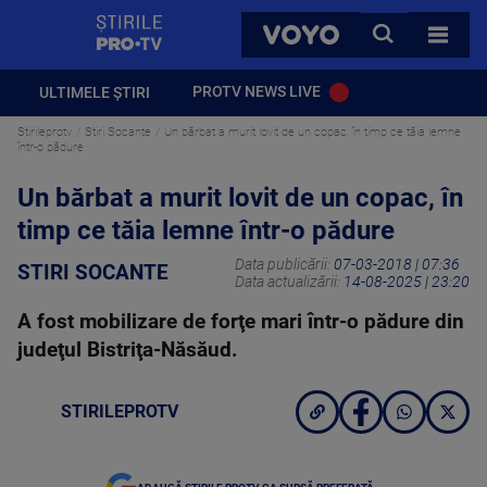
StirilePROTV
CAUTA
VOYO
TOATE 
PROTV NEWS LIVE
ULTIMELE ȘTIRI
Stirileprotv
Stiri Socante
Un bărbat a murit lovit de un copac, în timp ce tăia lemne
într-o pădure
Un bărbat a murit lovit de un copac, în
timp ce tăia lemne într-o pădure
Data publicării:
07-03-2018 | 07:36
STIRI SOCANTE
Data actualizării:
14-08-2025 | 23:20
A fost mobilizare de forţe mari într-o pădure din
judeţul Bistriţa-Năsăud.
STIRILEPROTV