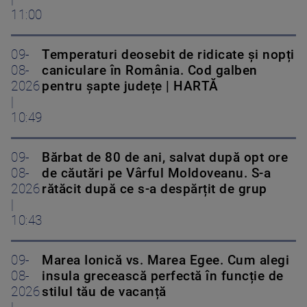
11:00
09-
Temperaturi deosebit de ridicate și nopți
08-
caniculare în România. Cod galben
2026
pentru șapte județe | HARTĂ
|
10:49
09-
Bărbat de 80 de ani, salvat după opt ore
08-
de căutări pe Vârful Moldoveanu. S-a
2026
rătăcit după ce s-a despărțit de grup
|
10:43
09-
Marea Ionică vs. Marea Egee. Cum alegi
08-
insula grecească perfectă în funcție de
2026
stilul tău de vacanță