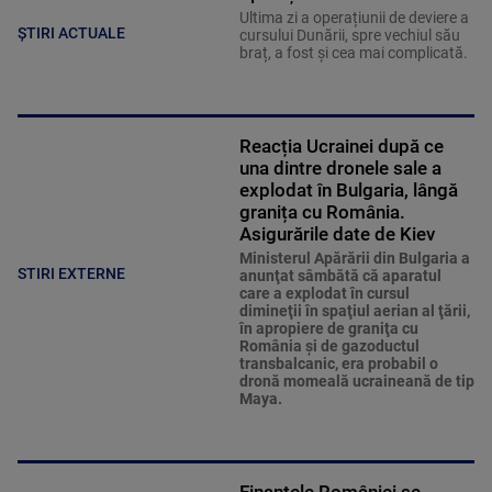
Ultima zi a operațiunii de deviere a
ȘTIRI ACTUALE
cursului Dunării, spre vechiul său
braț, a fost și cea mai complicată.
Reacția Ucrainei după ce
una dintre dronele sale a
explodat în Bulgaria, lângă
granița cu România.
Asigurările date de Kiev
Ministerul Apărării din Bulgaria a
STIRI EXTERNE
anunţat sâmbătă că aparatul
care a explodat în cursul
dimineţii în spaţiul aerian al ţării,
în apropiere de graniţa cu
România şi de gazoductul
transbalcanic, era probabil o
dronă momeală ucraineană de tip
Maya.