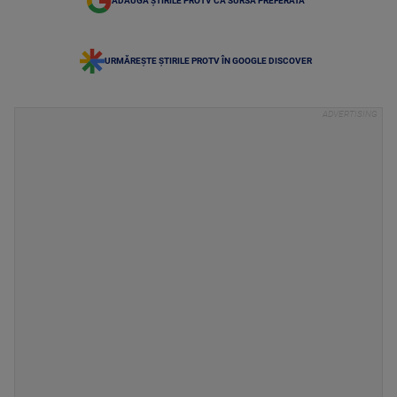
ADAUGĂ ȘTIRILE PROTV CA SURSĂ PREFERATĂ
URMĂREȘTE ȘTIRILE PROTV ÎN GOOGLE DISCOVER