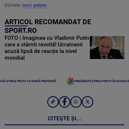
Etichete:
mort
,
padure
,
ARTICOL RECOMANDAT DE
SPORT.RO
FOTO | Imaginea cu Vladimir Putin
care a stârnit revoltă! Ucrainenii
acuză lipsă de reacție la nivel
mondial
UGĂ ȘTIRILE PROTV CA SURSĂ PREFERATĂ
URMĂREȘTE ȘTIRILE PROTV ÎN GOOGLE 
CITEȘTE ȘI...