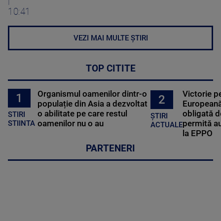
|
10:41
VEZI MAI MULTE ȘTIRI
TOP CITITE
Organismul oamenilor dintr-o
Victorie p
1
2
populație din Asia a dezvoltat
Europeană
o abilitate pe care restul
obligată d
STIRI
ȘTIRI
oamenilor nu o au
permită au
STIINTA
ACTUALE
la EPPO
PARTENERI