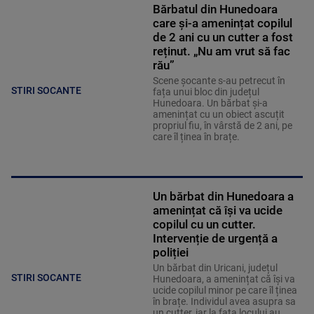
Bărbatul din Hunedoara
care și-a amenințat copilul
de 2 ani cu un cutter a fost
reținut. „Nu am vrut să fac
rău”
Scene șocante s-au petrecut în
STIRI SOCANTE
fața unui bloc din județul
Hunedoara. Un bărbat și-a
amenințat cu un obiect ascuțit
propriul fiu, în vârstă de 2 ani, pe
care îl ținea în brațe.
Un bărbat din Hunedoara a
amenințat că își va ucide
copilul cu un cutter.
Intervenție de urgență a
poliției
Un bărbat din Uricani, județul
STIRI SOCANTE
Hunedoara, a amenințat că își va
ucide copilul minor pe care îl ținea
în brațe. Individul avea asupra sa
un cutter, iar la fața locului au