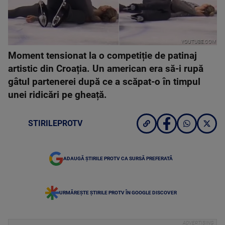
YOUTUBE.COM
Moment tensionat la o competiție de patinaj
artistic din Croația. Un american era să-i rupă
gâtul partenerei după ce a scăpat-o în timpul
unei ridicări pe gheață.
STIRILEPROTV
ADAUGĂ ȘTIRILE PROTV CA SURSĂ PREFERATĂ
URMĂREȘTE ȘTIRILE PROTV ÎN GOOGLE DISCOVER