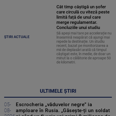
Cât timp câștigă un șofer
care circulă cu viteză peste
limită față de unul care
merge regulamentar.
Concluziile unui studiu
Să apeși mai tare pe accelerație nu
ȘTIRI ACTUALE
înseamnă neapărat că ajungi mai
repede la destinație. Un studiu
recent, bazat pe monitorizarea a
mii de deplasări arată că timpul
câștigat este, în medie, de doar un
minut la o călătorie de aproape 50
de kilometri.
ULTIMELE ȘTIRI
05-
Escrocheria „văduvelor negre” ia
08-
amploare în Rusia. „Găsește-ți un soldat