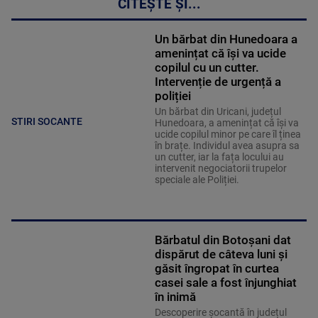
CITEȘTE ȘI...
Un bărbat din Hunedoara a
amenințat că își va ucide
copilul cu un cutter.
Intervenție de urgență a
poliției
Un bărbat din Uricani, județul
STIRI SOCANTE
Hunedoara, a amenințat că își va
ucide copilul minor pe care îl ținea
în brațe. Individul avea asupra sa
un cutter, iar la fața locului au
intervenit negociatorii trupelor
speciale ale Poliției.
Bărbatul din Botoșani dat
dispărut de câteva luni și
găsit îngropat în curtea
casei sale a fost înjunghiat
în inimă
Descoperire șocantă în județul