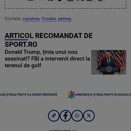
Etichete:
cazatura
,
Croatia
,
patinaj
,
ARTICOL RECOMANDAT DE
SPORT.RO
Donald Trump, ținta unui nou
asasinat!? FBI a intervenit direct la
terenul de golf
UGĂ ȘTIRILE PROTV CA SURSĂ PREFERATĂ
URMĂREȘTE ȘTIRILE PROTV ÎN GOOGLE 