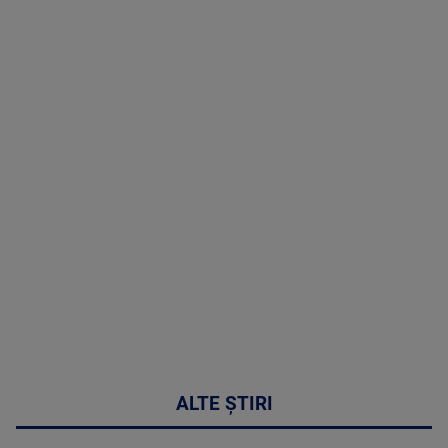
TV # 19.00 -
05 August
2026
MAI
MULTE
DETALII
50:27
ALTE ȘTIRI