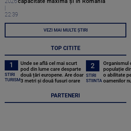
2026
capacitate maximă și în România
|
22:39
VEZI MAI MULTE ȘTIRI
TOP CITITE
Unde se află cel mai scurt
Organismul 
1
2
pod din lume care desparte
populație di
STIRI
două țări europene. Are doar
o abilitate p
STIRI
TURISM
3 metri și două fusuri orare
oamenilor nu
STIINTA
PARTENERI