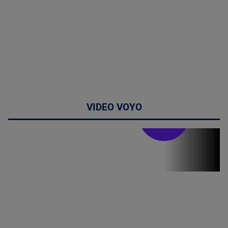
VIDEO VOYO
Stirile PRO TV
Stirile PRO