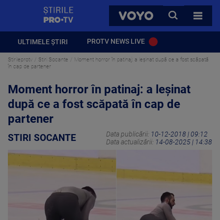
StirilePROTV
CAUTA
VOYO
TOATE 
PROTV NEWS LIVE
ULTIMELE ȘTIRI
Stirileprotv
Stiri Socante
Moment horror în patinaj: a leșinat după ce a fost scăpată
în cap de partener
Moment horror în patinaj: a leșinat
după ce a fost scăpată în cap de
partener
Data publicării:
10-12-2018 | 09:12
STIRI SOCANTE
Data actualizării:
14-08-2025 | 14:38