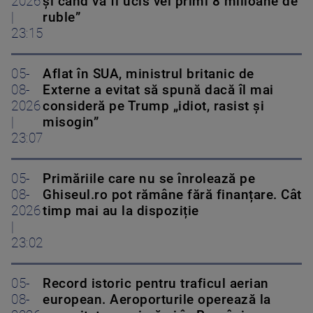
2026
și când va fi ucis vei primi 8 milioane de
|
ruble”
23:15
05-
Aflat în SUA, ministrul britanic de
08-
Externe a evitat să spună dacă îl mai
2026
consideră pe Trump „idiot, rasist și
|
misogin”
23:07
05-
Primăriile care nu se înrolează pe
08-
Ghiseul.ro pot rămâne fără finanțare. Cât
2026
timp mai au la dispoziție
|
23:02
05-
Record istoric pentru traficul aerian
08-
european. Aeroporturile operează la