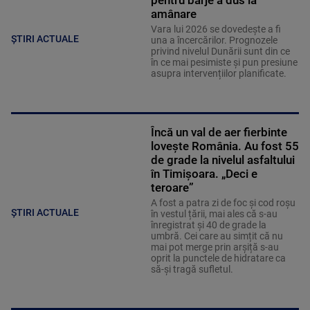
pentru barje a dus la
amânare
Vara lui 2026 se dovedește a fi
ȘTIRI ACTUALE
una a încercărilor. Prognozele
privind nivelul Dunării sunt din ce
în ce mai pesimiste și pun presiune
asupra intervențiilor planificate.
Încă un val de aer fierbinte
lovește România. Au fost 55
de grade la nivelul asfaltului
în Timișoara. „Deci e
teroare”
A fost a patra zi de foc și cod roșu
ȘTIRI ACTUALE
în vestul țării, mai ales că s-au
înregistrat și 40 de grade la
umbră. Cei care au simțit că nu
mai pot merge prin arșiță s-au
oprit la punctele de hidratare ca
să-și tragă sufletul.