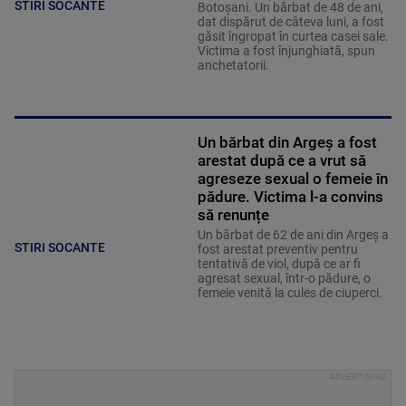
STIRI SOCANTE
Botoșani. Un bărbat de 48 de ani,
dat dispărut de câteva luni, a fost
găsit îngropat în curtea casei sale.
Victima a fost înjunghiată, spun
anchetatorii.
Un bărbat din Argeș a fost
arestat după ce a vrut să
agreseze sexual o femeie în
pădure. Victima l-a convins
să renunțe
Un bărbat de 62 de ani din Argeș a
STIRI SOCANTE
fost arestat preventiv pentru
tentativă de viol, după ce ar fi
agresat sexual, într-o pădure, o
femeie venită la cules de ciuperci.