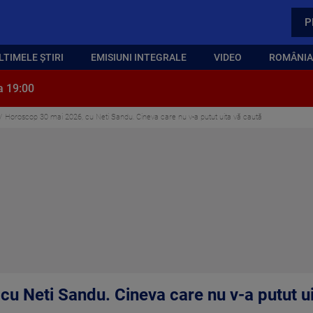
P
LTIMELE ȘTIRI
EMISIUNI INTEGRALE
VIDEO
ROMÂNIA,
a 19:00
Horoscop 30 mai 2026, cu Neti Sandu. Cineva care nu v-a putut uita vă caută
u Neti Sandu. Cineva care nu v-a putut ui