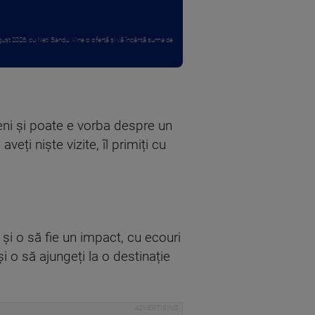
st 2026, cu Neti Sandu. Vine o ofertă și vă încântă suma de
eteni și poate e vorba despre un
eți niște vizite, îl primiți cu
 și o să fie un impact, cu ecouri
și o să ajungeți la o destinație