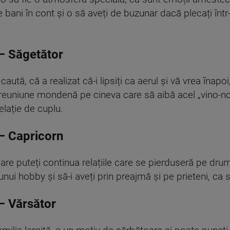
te bani în cont și o să aveți de buzunar dacă plecați într-
– Săgetător
caută, că a realizat că-i lipsiți ca aerul și vă vrea înapo
 o reuniune mondenă pe cineva care să aibă acel „vino-n
elație de cuplu.
– Capricorn
e puteți continua relațiile care se pierduseră pe drum și
unui hobby și să-i aveți prin preajmă și pe prieteni, ca 
– Vărsător