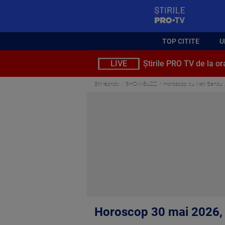
StirilePROTV
TOP CITITE
U
LIVE
Știrile PRO TV de la or
Stirileprotv
SHOW-BUZZ
Horoscop cu Neti Sandu
Horoscop 30 mai 2026, c