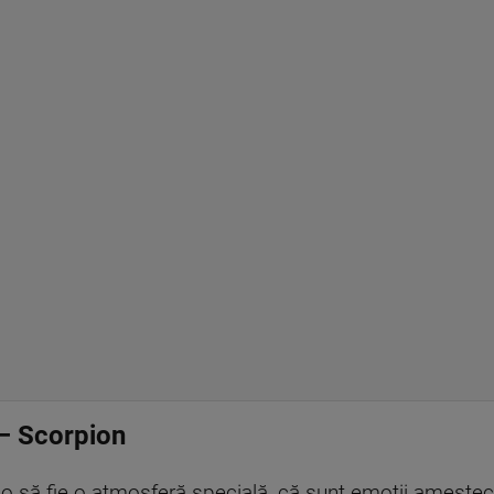
– Scorpion
 o să fie o atmosferă specială, că sunt emoții amestec