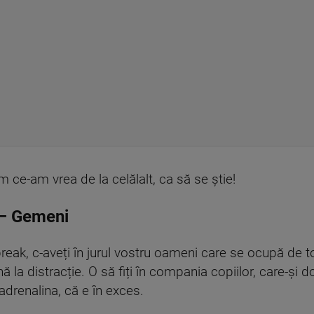
m ce-am vrea de la celălalt, ca să se știe!
– Gemeni
 break, c-aveți în jurul vostru oameni care se ocupă de t
nă la distracție. O să fiți în compania copiilor, care-și
drenalina, că e în exces.