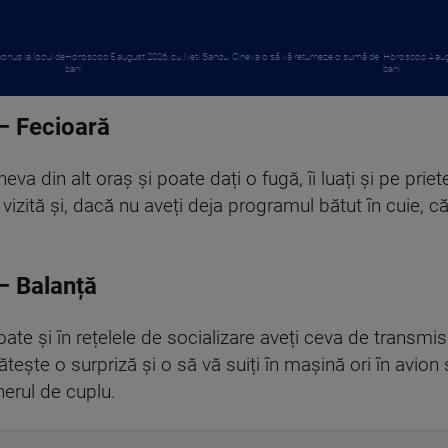
onus la locul de
Horoscop 5 august 2026, cu Neti Sandu. Cineva o să vă returneze o sumă de
Horoscop 4 augu
bani
bani
– Fecioară
ineva din alt oraș și poate dați o fugă, îi luați și pe pri
izită și, dacă nu aveți deja programul bătut în cuie, că av
– Balanță
oate și în rețelele de socializare aveți ceva de transmis
ătește o surpriză și o să vă suiți în mașină ori în avion 
nerul de cuplu.