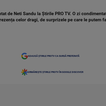
at de Neti Sandu la Știrile PRO TV. O zi condiment
prezența celor dragi, de surprizele pe care le putem f
ADAUGĂ ȘTIRILE PROTV CA SURSĂ PREFERATĂ
URMĂREȘTE ȘTIRILE PROTV ÎN GOOGLE DISCOVER