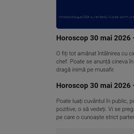
Horoscop 6 august 2026, cu Neti Sandu. O zodie va primi un b
...
Horoscop 30 mai 2026 
O fiți tot amânat întâlnirea cu c
chef. Poate se anunță cineva în v
dragă inimă pe musafir.
Horoscop 30 mai 2026 
Poate luați cuvântul în public, p
pozitive, o să vedeți. Vi se preg
pe care o cunoaște strict parte