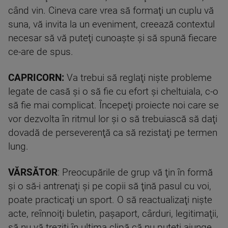
când vin. Cineva care vrea să formaţi un cuplu vă
suna, vă invita la un eveniment, creează contextul
necesar să vă puteţi cunoaşte şi să spună fiecare
ce-are de spus.
CAPRICORN:
Va trebui să reglaţi nişte probleme
legate de casă şi o să fie cu efort şi cheltuiala, c-o
să fie mai complicat. Începeţi proiecte noi care se
vor dezvolta în ritmul lor şi o să trebuiască să daţi
dovadă de perseverenţă ca să rezistaţi pe termen
lung.
VĂRSĂTOR
: Preocupările de grup vă ţin în formă
şi o să-i antrenaţi şi pe copii să ţină pasul cu voi,
poate practicaţi un sport. O să reactualizaţi nişte
acte, reînnoiţi buletin, paşaport, cârduri, legitimaţii,
să nu vă treziţi în ultima clipă că nu puteţi ajunge