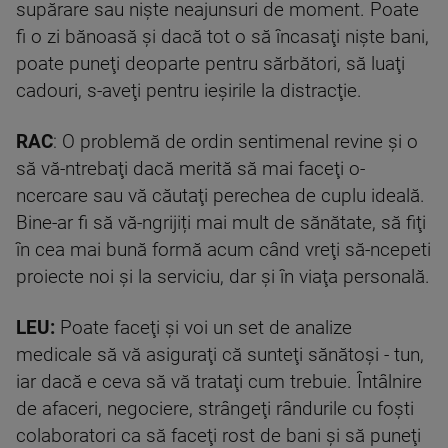
supărare sau nişte neajunsuri de moment. Poate
fi o zi bănoasă şi dacă tot o să încasaţi nişte bani,
poate puneţi deoparte pentru sărbători, să luaţi
cadouri, s-aveţi pentru ieşirile la distracţie.
RAC
: O problemă de ordin sentimenal revine şi o
să vă-ntrebaţi dacă merită să mai faceţi o-
ncercare sau vă căutaţi perechea de cuplu ideală.
Bine-ar fi să vă-ngrijiți mai mult de sănătate, să fiţi
în cea mai bună formă acum când vreţi să-ncepeti
proiecte noi şi la serviciu, dar şi în viaţa personală.
LEU:
Poate faceţi şi voi un set de analize
medicale să vă asiguraţi că sunteţi sănătoşi - tun,
iar dacă e ceva să vă trataţi cum trebuie. Întâlnire
de afaceri, negociere, strângeţi rândurile cu foşti
colaboratori ca să faceţi rost de bani şi să puneţi