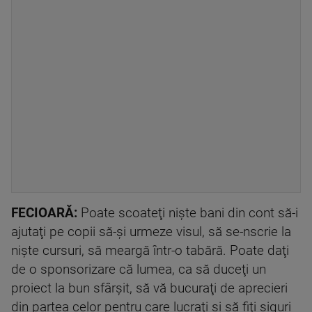
FECIOARĂ:
Poate scoateţi nişte bani din cont să-i
ajutaţi pe copii să-şi urmeze visul, să se-nscrie la
nişte cursuri, să meargă într-o tabără. Poate daţi
de o sponsorizare că lumea, ca să duceţi un
proiect la bun sfârşit, să vă bucuraţi de aprecieri
din partea celor pentru care lucraţi şi să fiţi siguri