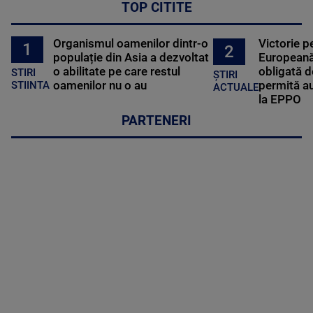
TOP CITITE
Organismul oamenilor dintr-o
Victorie p
1
2
populație din Asia a dezvoltat
Europeană
o abilitate pe care restul
obligată d
STIRI
ȘTIRI
oamenilor nu o au
permită au
STIINTA
ACTUALE
la EPPO
PARTENERI