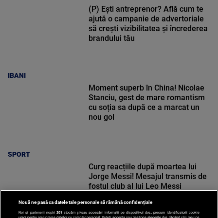
(P) Ești antreprenor? Află cum te
ajută o campanie de advertoriale
să crești vizibilitatea și încrederea
brandului tău
IBANI
Moment superb în China! Nicolae
Stanciu, gest de mare romantism
cu soția sa după ce a marcat un
nou gol
SPORT
Curg reacțiile după moartea lui
Jorge Messi! Mesajul transmis de
fostul club al lui Leo Messi
Nouă ne pasă ca datele tale personale să rămână confidențiale
Noi și partenerii noștri
201
stocăm și/sau accesăm informații pe dispozitivul dvs., precum identificatorii cookie
unici pentru prelucrarea datelor cu caracter personal. Puteți accepta sau gestiona alegerile dvs. făcând clic mai jos