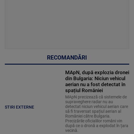
RECOMANDĂRI
MApN, după explozia dronei
din Bulgaria: Niciun vehicul
aerian nu a fost detectat în
spațiul României
MApN precizează că sistemele de
supraveghere radar nu au
detectat niciun vehicul aerian care
STIRI EXTERNE
să fi traversat spațiul aerian al
României către Bulgaria.
Precizările oficialilor români vin
după ce o dronă a explodat în țara
vecină.