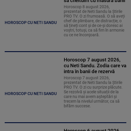
să cheltuim cu măsură banii
Horoscop 8 august 2026,
prezentat de Neti Sandu la Știrile
PRO TV. O zi frumoasă. O să aveți
chef de plimbare, de distracție, o
HOROSCOP CU NETI SANDU
să țineți cont și de ce-și doresc ai
voștri, totuși, ca să fim în armonie
cu ce ne înconjoară.
Horoscop 7 august 2026,
cu Neti Sandu. Zodia care va
intra în banii de rezervă
Horoscop 7 august 2026,
prezentat de Neti Sandu la Știrile
PRO TV. O zi cu surprize plăcute.
Se rezolvă și acele situații de la
HOROSCOP CU NETI SANDU
care nu mai avem așteptări și
trecem la nivelul următor, ca să
bifăm succese.
Horoscop 6 august 2026,