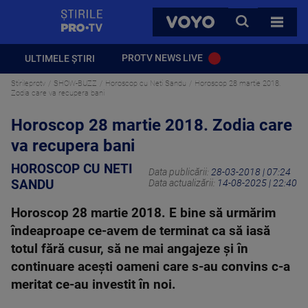
StirilePROTV
CAUTA
VOYO
TOATE 
PROTV NEWS LIVE
ULTIMELE ȘTIRI
Stirileprotv
SHOW-BUZZ
Horoscop cu Neti Sandu
Horoscop 28 martie 2018.
Zodia care va recupera bani
Horoscop 28 martie 2018. Zodia care
va recupera bani
HOROSCOP CU NETI
Data publicării:
28-03-2018 | 07:24
SANDU
Data actualizării:
14-08-2025 | 22:40
Horoscop 28 martie 2018. E bine să urmărim
îndeaproape ce-avem de terminat ca să iasă
totul fără cusur, să ne mai angajeze şi în
continuare aceşti oameni care s-au convins c-a
meritat ce-au investit în noi.