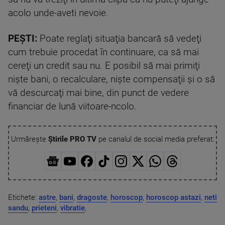
acolo unde-aveti nevoie.
PEŞTI:
Poate reglaţi situaţia bancară să vedeţi
cum trebuie procedat în continuare, ca să mai
cereţi un credit sau nu. E posibil să mai primiţi
nişte bani, o recalculare, nişte compensaţii şi o să
vă descurcaţi mai bine, din punct de vedere
financiar de lună viitoare-ncolo.
Urmărește
Știrile PRO TV
pe canalul de social media preferat:
Etichete:
astre
,
bani
,
dragoste
,
horoscop
,
horoscop astazi
,
neti
sandu
,
prieteni
,
vibratie
,