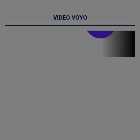
VIDEO VOYO
Stirile PRO TV
Stirile PRO
TV # 07.00 -
08 August
2026
MAI
MULTE