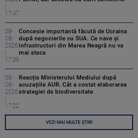
|
17:47
08-
Concesie importantă făcută de Ucraina
08-
după negocierile cu SUA. Ce nave şi
2026
infrastructuri din Marea Neagră nu va
|
mai ataca
17:39
08-
Reacția Ministerului Mediului după
08-
acuzațiile AUR. Cât a costat elaborarea
2026
strategiei de biodiversitate
|
17:22
VEZI MAI MULTE ȘTIRI