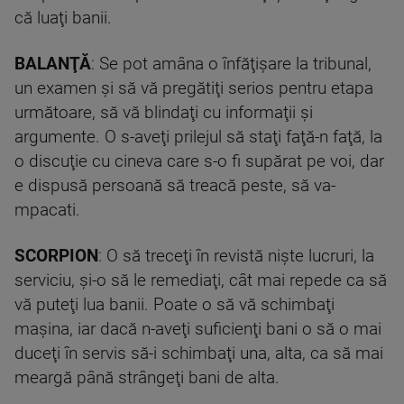
că luaţi banii.
BALANŢĂ
: Se pot amâna o înfăţişare la tribunal,
un examen şi să vă pregătiţi serios pentru etapa
următoare, să vă blindaţi cu informaţii şi
argumente. O s-aveţi prilejul să staţi faţă-n faţă, la
o discuţie cu cineva care s-o fi supărat pe voi, dar
e dispusă persoană să treacă peste, să va-
mpacati.
SCORPION
: O să treceţi în revistă nişte lucruri, la
serviciu, şi-o să le remediaţi, cât mai repede ca să
vă puteţi lua banii. Poate o să vă schimbaţi
maşina, iar dacă n-aveţi suficienţi bani o să o mai
duceţi în servis să-i schimbaţi una, alta, ca să mai
meargă până strângeţi bani de alta.