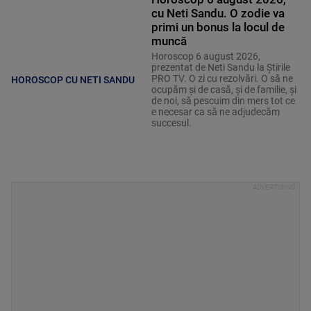
cu Neti Sandu. O zodie va
primi un bonus la locul de
muncă
Horoscop 6 august 2026,
prezentat de Neti Sandu la Știrile
PRO TV. O zi cu rezolvări. O să ne
HOROSCOP CU NETI SANDU
ocupăm și de casă, și de familie, și
de noi, să pescuim din mers tot ce
e necesar ca să ne adjudecăm
succesul.