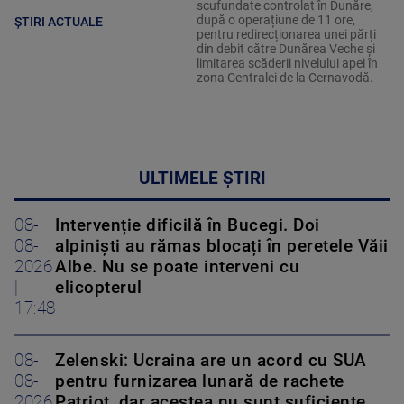
scufundate controlat în Dunăre,
după o operațiune de 11 ore,
ȘTIRI ACTUALE
pentru redirecționarea unei părți
din debit către Dunărea Veche și
limitarea scăderii nivelului apei în
zona Centralei de la Cernavodă.
ULTIMELE ȘTIRI
08-
Intervenție dificilă în Bucegi. Doi
08-
alpiniști au rămas blocați în peretele Văii
2026
Albe. Nu se poate interveni cu
|
elicopterul
17:48
08-
Zelenski: Ucraina are un acord cu SUA
08-
pentru furnizarea lunară de rachete
2026
Patriot, dar acestea nu sunt suficiente