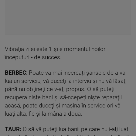
Vibraţia zilei este 1 şi e momentul noilor
începuturi - de succes.
BERBEC
: Poate va mai incercați şansele de a vă
lua un serviciu, vă duceţi la interviu şi nu vă lăsaţi
până nu obţineţi ce v-aţi propus. O să puteţi
recupera nişte bani şi să-ncepeți nişte reparaţii
acasă, poate duceţi şi maşina în service ori vă
luaţi alta, fie şi la mâna a doua.
TAUR:
O să vă puteţi lua banii pe care nu i-aţi luat