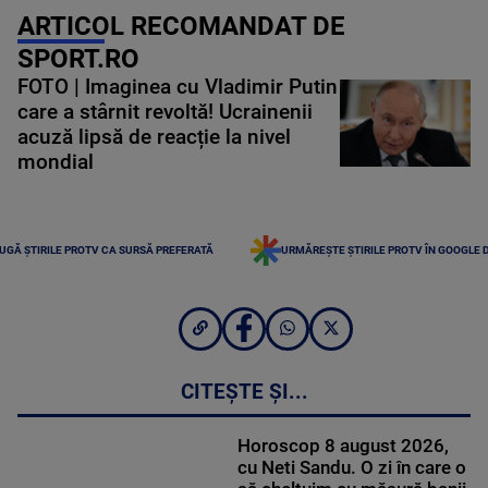
ARTICOL RECOMANDAT DE
SPORT.RO
FOTO | Imaginea cu Vladimir Putin
care a stârnit revoltă! Ucrainenii
acuză lipsă de reacție la nivel
mondial
UGĂ ȘTIRILE PROTV CA SURSĂ PREFERATĂ
URMĂREȘTE ȘTIRILE PROTV ÎN GOOGLE 
CITEȘTE ȘI...
Horoscop 8 august 2026,
cu Neti Sandu. O zi în care o