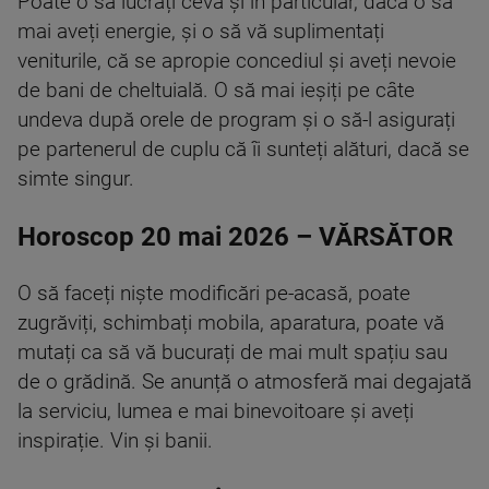
Poate o să lucrați ceva și în particular, dacă o să
mai aveți energie, și o să vă suplimentați
veniturile, că se apropie concediul și aveți nevoie
de bani de cheltuială. O să mai ieșiți pe câte
undeva după orele de program și o să-l asigurați
pe partenerul de cuplu că îi sunteți alături, dacă se
simte singur.
Horoscop 20 mai 2026 – VĂRSĂTOR
O să faceți niște modificări pe-acasă, poate
zugrăviți, schimbați mobila, aparatura, poate vă
mutați ca să vă bucurați de mai mult spațiu sau
de o grădină. Se anunță o atmosferă mai degajată
la serviciu, lumea e mai binevoitoare și aveți
inspirație. Vin și banii.