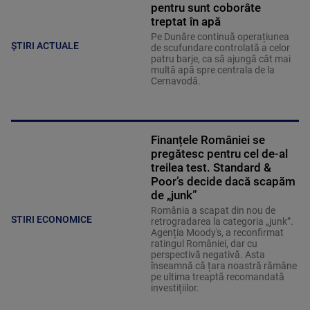
pentru sunt coborâte
treptat în apă
Pe Dunăre continuă operațiunea
ȘTIRI ACTUALE
de scufundare controlată a celor
patru barje, ca să ajungă cât mai
multă apă spre centrala de la
Cernavodă.
Finanțele României se
pregătesc pentru cel de-al
treilea test. Standard &
Poor’s decide dacă scapăm
de „junk”
România a scapat din nou de
STIRI ECONOMICE
retrogradarea la categoria „junk”.
Agenția Moody's, a reconfirmat
ratingul României, dar cu
perspectivă negativă. Asta
înseamnă că țara noastră rămâne
pe ultima treaptă recomandată
investițiilor.