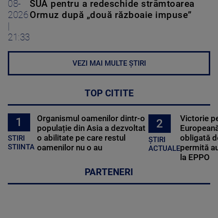
08-
SUA pentru a redeschide strâmtoarea
2026
Ormuz după „două războaie impuse”
|
21:33
VEZI MAI MULTE ȘTIRI
TOP CITITE
Organismul oamenilor dintr-o
Victorie p
1
2
populație din Asia a dezvoltat
Europeană
o abilitate pe care restul
obligată d
STIRI
ȘTIRI
oamenilor nu o au
permită au
STIINTA
ACTUALE
la EPPO
PARTENERI