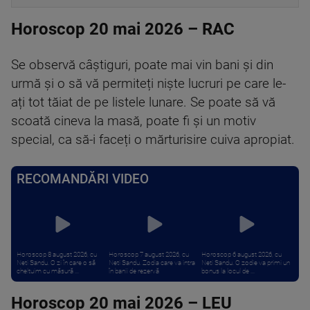
Horoscop 20 mai 2026 – RAC
Se observă câștiguri, poate mai vin bani și din
urmă și o să vă permiteți niște lucruri pe care le-
ați tot tăiat de pe listele lunare. Se poate să vă
scoată cineva la masă, poate fi și un motiv
special, ca să-i faceți o mărturisire cuiva apropiat.
RECOMANDĂRI VIDEO
Horoscop 8 august 2026, cu
Horoscop 7 august 2026, cu
Horoscop 6 august 2026, cu
Neti Sandu. O zi în care o să
Neti Sandu. Zodia care va intra
Neti Sandu. O zodie va primi un
cheltuim cu măsură ...
în banii de rezervă
bonus la locul de ...
Horoscop 20 mai 2026 – LEU