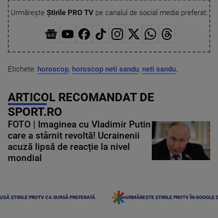
Urmărește
Știrile PRO TV
pe canalul de social media preferat:
Etichete:
horoscop
,
horoscop neti sandu
,
neti sandu
,
ARTICOL RECOMANDAT DE
SPORT.RO
FOTO | Imaginea cu Vladimir Putin
care a stârnit revoltă! Ucrainenii
acuză lipsă de reacție la nivel
mondial
UGĂ ȘTIRILE PROTV CA SURSĂ PREFERATĂ
URMĂREȘTE ȘTIRILE PROTV ÎN GOOGLE 