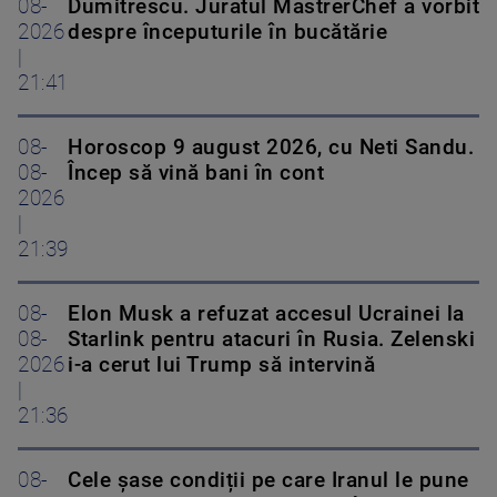
08-
Dumitrescu. Juratul MastrerChef a vorbit
2026
despre începuturile în bucătărie
|
21:41
08-
Horoscop 9 august 2026, cu Neti Sandu.
08-
Încep să vină bani în cont
2026
|
21:39
08-
Elon Musk a refuzat accesul Ucrainei la
08-
Starlink pentru atacuri în Rusia. Zelenski
2026
i-a cerut lui Trump să intervină
|
21:36
08-
Cele șase condiții pe care Iranul le pune