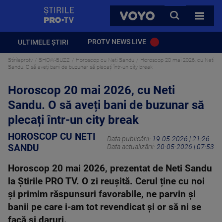
StirilePROTV
CAUTA
VOYO
TOATE 
PROTV NEWS LIVE
ULTIMELE ȘTIRI
Stirileprotv
SHOW-BUZZ
Horoscop cu Neti Sandu
Horoscop 20 mai 2026, cu Neti
Sandu. O să aveți bani de buzunar să plecați într-un city break
Horoscop 20 mai 2026, cu Neti
Sandu. O să aveți bani de buzunar să
plecați într-un city break
HOROSCOP CU NETI
Data publicării:
19-05-2026 | 21:26
SANDU
Data actualizării:
20-05-2026 | 07:53
Horoscop 20 mai 2026, prezentat de Neti Sandu
la Știrile PRO TV. O zi reușită. Cerul ține cu noi
și primim răspunsuri favorabile, ne parvin și
banii pe care i-am tot revendicat și or să ni se
facă și daruri.