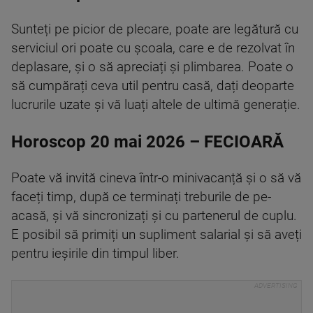
Sunteți pe picior de plecare, poate are legătură cu
serviciul ori poate cu școala, care e de rezolvat în
deplasare, și o să apreciați și plimbarea. Poate o
să cumpărați ceva util pentru casă, dați deoparte
lucrurile uzate și vă luați altele de ultimă generație.
Horoscop 20 mai 2026 – FECIOARĂ
Poate vă invită cineva într-o minivacanță și o să vă
faceți timp, după ce terminați treburile de pe-
acasă, și vă sincronizați și cu partenerul de cuplu.
E posibil să primiți un supliment salarial și să aveți
pentru ieșirile din timpul liber.