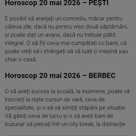
Horoscop 20 mai 2026 – PEȘTI
E posibil să aranjați un concediu, măcar pentru
câteva zile, dacă nu pentru vreo două săptămâni,
și poate dați un avans, dacă nu trebuie plătit
integral. O să fiți ceva mai cumpătați cu banii, că
poate vreți să-i strângeți să vă luați o mașină sau
chiar o casă.
Horoscop 20 mai 2026 – BERBEC
O să aveți succes la școală, la examene, poate vă
înscrieți la niște cursuri de vară, ceva de
specialitate, și o să vă simțiți stăpâni pe situație.
Vă găsiți ceva de lucru și o să aveți bani de
buzunar să plecați într-un city break, la distracție.