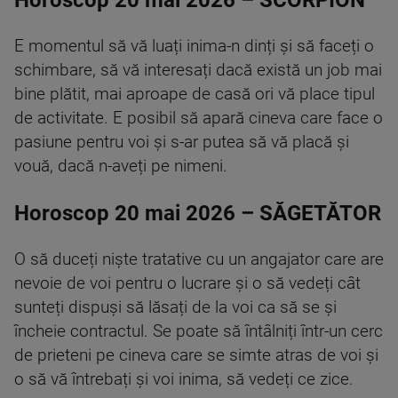
Horoscop 20 mai 2026 – SCORPION
E momentul să vă luați inima-n dinți și să faceți o
schimbare, să vă interesați dacă există un job mai
bine plătit, mai aproape de casă ori vă place tipul
de activitate. E posibil să apară cineva care face o
pasiune pentru voi și s-ar putea să vă placă și
vouă, dacă n-aveți pe nimeni.
Horoscop 20 mai 2026 – SĂGETĂTOR
O să duceți niște tratative cu un angajator care are
nevoie de voi pentru o lucrare și o să vedeți cât
sunteți dispuși să lăsați de la voi ca să se și
încheie contractul. Se poate să întâlniți într-un cerc
de prieteni pe cineva care se simte atras de voi și
o să vă întrebați și voi inima, să vedeți ce zice.