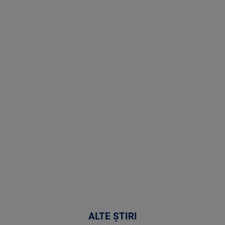
Stirile PRO
TV # 19.00 -
8 August
2026
MAI
MULTE
DETALII
30:33
ALTE ȘTIRI