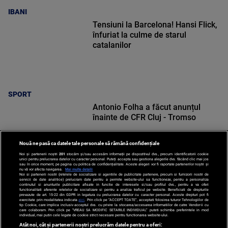
IBANI
Tensiuni la Barcelona! Hansi Flick,
înfuriat la culme de starul
catalanilor
SPORT
Antonio Folha a făcut anunțul
înainte de CFR Cluj - Tromso
Nouă ne pasă ca datele tale personale să rămână confidențiale
Noi și partenerii noștri
201
stocăm și/sau accesăm informații pe dispozitivul dvs., precum identificatorii cookie
unici pentru prelucrarea datelor cu caracter personal. Puteți accepta sau gestiona alegerile dvs. făcând clic mai jos
sau în orice moment, pe pagina cu politica de confidențialitate. Aceste alegeri vor fi raportate partenerilor noștri și
nu vă vor afecta navigarea.
Mai multe detalii
Noi si partenerii nostri (retelele de socializare si agentiile de publicitate partenere, precum si furnizorii nostri de
SPORT
servicii de date analitice) prelucram date pentru a permite website-ului sa functioneze, pentru a personaliza
continutul si anunturile publicitare afisate in functie de interesele si/sau profilul dvs., pentru a va oferi
functionalitati aferente retelelor de socializare si pentru a analiza traficul pe website. Beneficiati de drepturile
prevazute de art. 15-22 din GDPR in legatura cu prelucrarea datelor cu caracter personal. Aceste drepturi pot fi
exercitate prin modalitatea indicata
aici
. Prin click pe “ACCEPT TOATE”, acceptati folosirea tuturor Tehnologiilor de
tip Cookie, care implica inclusiv acceptul dvs. cu privire la stocarea/accesarea informatiilor de catre Vendor-ii cu
care colaboram. Prin click pe “VREAU SA MODIFIC SETARILE INDIVIDUAL” puteti schimba preferintele in mod
individual, mai putin cele legate de cookie strict necesare pentru functionarea website-ului.
Atât noi, cât și partenerii noștri prelucrăm datele pentru a oferi: