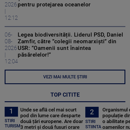
2026
pentru protejarea oceanelor
|
12:12
06-
Legea biodiversității. Liderul PSD, Daniel
08-
Zamfir, către ”colegii neomarxiști” din
2026
USR: ”Oamenii sunt înaintea
|
păsărelelor!”
12:04
VEZI MAI MULTE ȘTIRI
TOP CITITE
Unde se află cel mai scurt
Organismul 
1
2
pod din lume care desparte
populație di
STIRI
două țări europene. Are doar
o abilitate p
STIRI
TURISM
3 metri și două fusuri orare
oamenilor nu
STIINTA