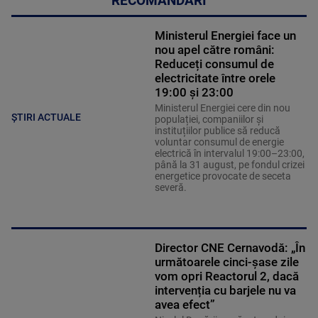
RECOMANDĂRI
Ministerul Energiei face un
nou apel către români:
Reduceți consumul de
electricitate între orele
19:00 și 23:00
Ministerul Energiei cere din nou
ȘTIRI ACTUALE
populației, companiilor și
instituțiilor publice să reducă
voluntar consumul de energie
electrică în intervalul 19:00–23:00,
până la 31 august, pe fondul crizei
energetice provocate de seceta
severă.
Director CNE Cernavodă: „În
următoarele cinci-șase zile
vom opri Reactorul 2, dacă
intervenția cu barjele nu va
avea efect”