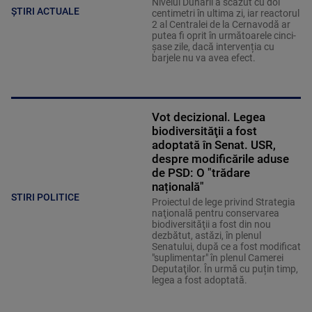
Nivelul Dunării a scăzut cu doi
ȘTIRI ACTUALE
centimetri în ultima zi, iar reactorul
2 al Centralei de la Cernavodă ar
putea fi oprit în următoarele cinci-
șase zile, dacă intervenția cu
barjele nu va avea efect.
Vot decizional. Legea
biodiversităţii a fost
adoptată în Senat. USR,
despre modificările aduse
de PSD: O "trădare
națională"
STIRI POLITICE
Proiectul de lege privind Strategia
naţională pentru conservarea
biodiversităţii a fost din nou
dezbătut, astăzi, în plenul
Senatului, după ce a fost modificat
"suplimentar" în plenul Camerei
Deputaţilor. În urmă cu puțin timp,
legea a fost adoptată.