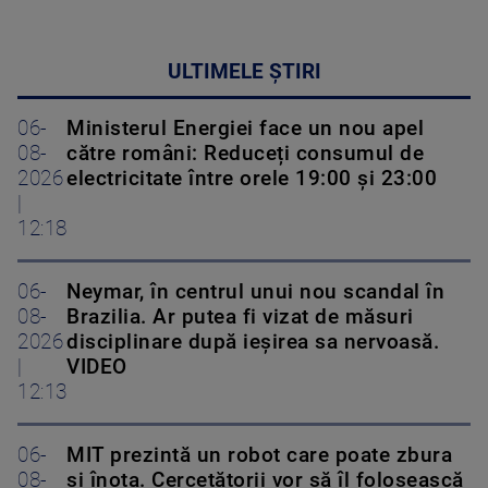
ULTIMELE ȘTIRI
06-
Ministerul Energiei face un nou apel
08-
către români: Reduceți consumul de
2026
electricitate între orele 19:00 și 23:00
|
12:18
06-
Neymar, în centrul unui nou scandal în
08-
Brazilia. Ar putea fi vizat de măsuri
2026
disciplinare după ieșirea sa nervoasă.
|
VIDEO
12:13
06-
MIT prezintă un robot care poate zbura
08-
și înota. Cercetătorii vor să îl folosească