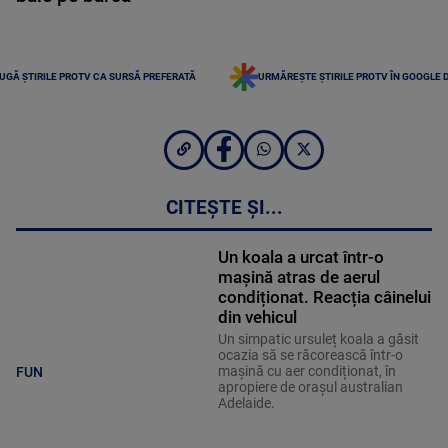
UGĂ ȘTIRILE PROTV CA SURSĂ PREFERATĂ
URMĂREȘTE ȘTIRILE PROTV ÎN GOOGLE 
CITEȘTE ȘI...
Un koala a urcat într-o
mașină atras de aerul
condiționat. Reacția câinelui
din vehicul
Un simpatic ursuleț koala a găsit
ocazia să se răcorească într-o
mașină cu aer condiționat, în
FUN
apropiere de orașul australian
Adelaide.