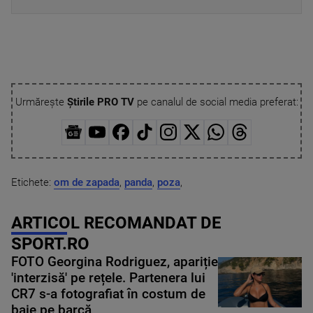
Urmărește
Știrile PRO TV
pe canalul de social media preferat:
Etichete:
om de zapada
,
panda
,
poza
,
ARTICOL RECOMANDAT DE
SPORT.RO
FOTO Georgina Rodriguez, apariție
'interzisă' pe rețele. Partenera lui
CR7 s-a fotografiat în costum de
baie pe barcă