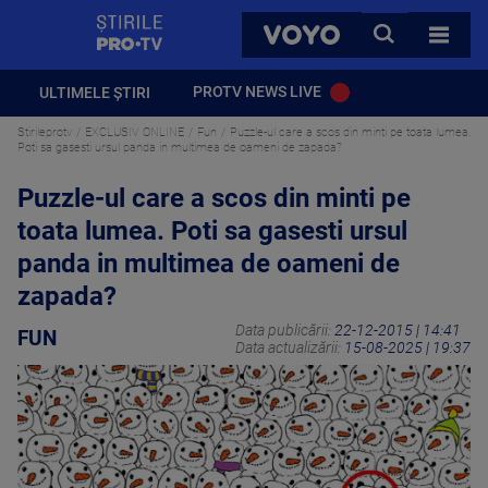
StirilePROTV
CAUTA
VOYO
TOATE 
PROTV NEWS LIVE
ULTIMELE ȘTIRI
Stirileprotv
EXCLUSIV ONLINE
Fun
Puzzle-ul care a scos din minti pe toata lumea.
Poti sa gasesti ursul panda in multimea de oameni de zapada?
Puzzle-ul care a scos din minti pe
toata lumea. Poti sa gasesti ursul
panda in multimea de oameni de
zapada?
Data publicării:
22-12-2015 | 14:41
FUN
Data actualizării:
15-08-2025 | 19:37