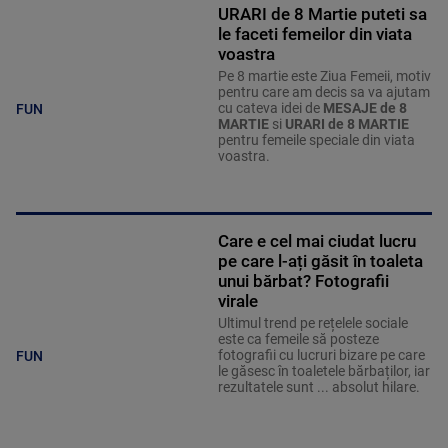
URARI de 8 Martie puteti sa
le faceti femeilor din viata
voastra
Pe 8 martie este Ziua Femeii, motiv
pentru care am decis sa va ajutam
cu cateva idei de
MESAJE de 8
FUN
MARTIE
si
URARI de 8 MARTIE
pentru femeile speciale din viata
voastra.
Care e cel mai ciudat lucru
pe care l-ați găsit în toaleta
unui bărbat? Fotografii
virale
Ultimul trend pe rețelele sociale
este ca femeile să posteze
fotografii cu lucruri bizare pe care
FUN
le găsesc în toaletele bărbaților, iar
rezultatele sunt ... absolut hilare.