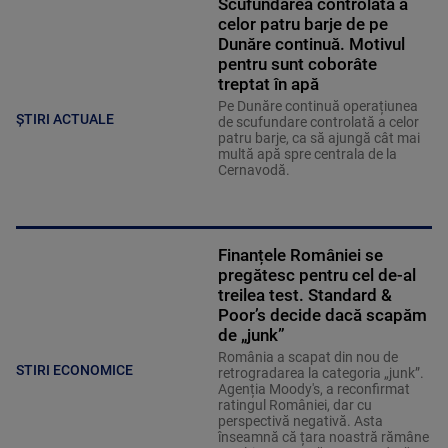
Scufundarea controlată a
celor patru barje de pe
Dunăre continuă. Motivul
pentru sunt coborâte
treptat în apă
Pe Dunăre continuă operațiunea
ȘTIRI ACTUALE
de scufundare controlată a celor
patru barje, ca să ajungă cât mai
multă apă spre centrala de la
Cernavodă.
Finanțele României se
pregătesc pentru cel de-al
treilea test. Standard &
Poor’s decide dacă scapăm
de „junk”
România a scapat din nou de
STIRI ECONOMICE
retrogradarea la categoria „junk”.
Agenția Moody's, a reconfirmat
ratingul României, dar cu
perspectivă negativă. Asta
înseamnă că țara noastră rămâne