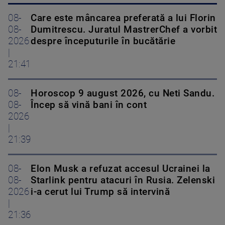
08-
Care este mâncarea preferată a lui Florin
08-
Dumitrescu. Juratul MastrerChef a vorbit
2026
despre începuturile în bucătărie
|
21:41
08-
Horoscop 9 august 2026, cu Neti Sandu.
08-
Încep să vină bani în cont
2026
|
21:39
08-
Elon Musk a refuzat accesul Ucrainei la
08-
Starlink pentru atacuri în Rusia. Zelenski
2026
i-a cerut lui Trump să intervină
|
21:36