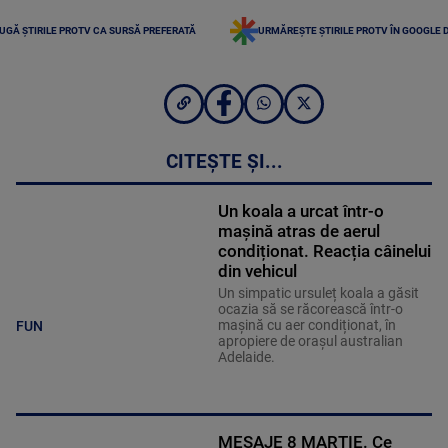
UGĂ ȘTIRILE PROTV CA SURSĂ PREFERATĂ
URMĂREȘTE ȘTIRILE PROTV ÎN GOOGLE 
CITEȘTE ȘI...
Un koala a urcat într-o
mașină atras de aerul
condiționat. Reacția câinelui
din vehicul
Un simpatic ursuleț koala a găsit
ocazia să se răcorească într-o
mașină cu aer condiționat, în
FUN
apropiere de orașul australian
Adelaide.
MESAJE 8 MARTIE. Ce