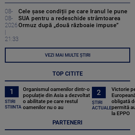
08-
Cele șase condiții pe care Iranul le pune
08-
SUA pentru a redeschide strâmtoarea
2026
Ormuz după „două războaie impuse”
|
21:33
VEZI MAI MULTE ȘTIRI
TOP CITITE
Organismul oamenilor dintr-o
Victorie p
1
2
populație din Asia a dezvoltat
Europeană
o abilitate pe care restul
obligată d
STIRI
ȘTIRI
oamenilor nu o au
permită au
STIINTA
ACTUALE
la EPPO
PARTENERI