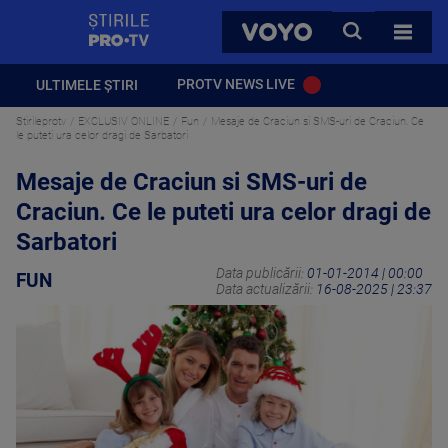
StirilePROTV
CAUTA
VOYO
TOATE 
PROTV NEWS LIVE
ULTIMELE ȘTIRI
Stirileprotv
EXCLUSIV ONLINE
Fun
Mesaje de Craciun si SMS-uri de Craciun. Ce
le puteti ura celor dragi de Sarbatori
Mesaje de Craciun si SMS-uri de
Craciun. Ce le puteti ura celor dragi de
Sarbatori
Data publicării:
01-01-2014 | 00:00
FUN
Data actualizării:
16-08-2025 | 23:37