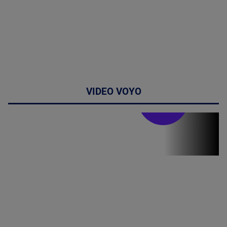
VIDEO VOYO
Stirile PRO TV
Stirile PRO
TV # 19.00 -