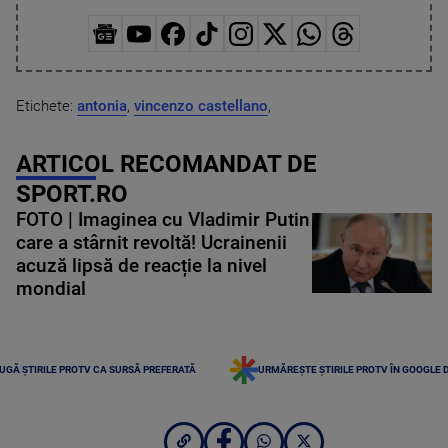
Etichete:
antonia
,
vincenzo castellano
,
ARTICOL RECOMANDAT DE
SPORT.RO
FOTO | Imaginea cu Vladimir Putin
care a stârnit revoltă! Ucrainenii
acuză lipsă de reacție la nivel
mondial
UGĂ ȘTIRILE PROTV CA SURSĂ PREFERATĂ
URMĂREȘTE ȘTIRILE PROTV ÎN GOOGLE 