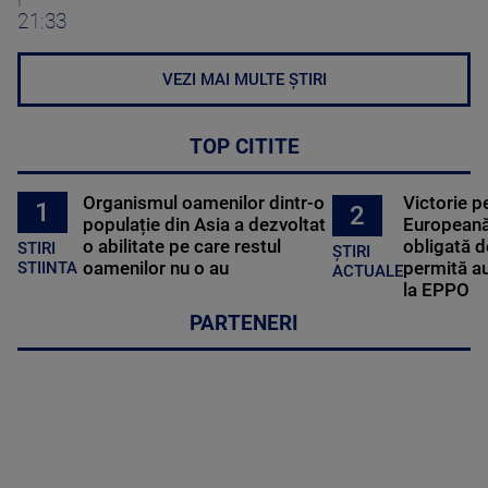
21:33
VEZI MAI MULTE ȘTIRI
TOP CITITE
Organismul oamenilor dintr-o
Victorie p
1
2
populație din Asia a dezvoltat
Europeană
o abilitate pe care restul
obligată d
STIRI
ȘTIRI
oamenilor nu o au
permită au
STIINTA
ACTUALE
la EPPO
PARTENERI