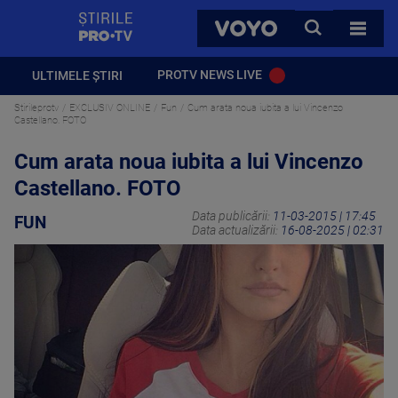
StirilePROTV
CAUTA
VOYO
TOATE 
PROTV NEWS LIVE
ULTIMELE ȘTIRI
Stirileprotv
EXCLUSIV ONLINE
Fun
Cum arata noua iubita a lui Vincenzo
Castellano. FOTO
Cum arata noua iubita a lui Vincenzo
Castellano. FOTO
Data publicării:
11-03-2015 | 17:45
FUN
Data actualizării:
16-08-2025 | 02:31