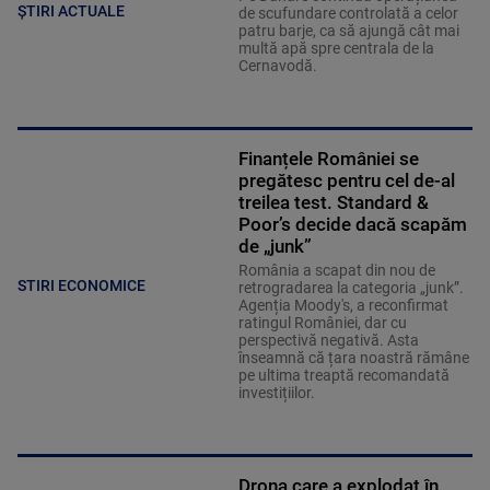
ȘTIRI ACTUALE
de scufundare controlată a celor
patru barje, ca să ajungă cât mai
multă apă spre centrala de la
Cernavodă.
Finanțele României se
pregătesc pentru cel de-al
treilea test. Standard &
Poor’s decide dacă scapăm
de „junk”
România a scapat din nou de
STIRI ECONOMICE
retrogradarea la categoria „junk”.
Agenția Moody's, a reconfirmat
ratingul României, dar cu
perspectivă negativă. Asta
înseamnă că țara noastră rămâne
pe ultima treaptă recomandată
investițiilor.
Drona care a explodat în