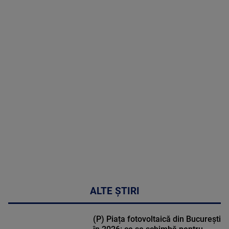
8 August
2026
MAI
MULTE
DETALII
30:33
ALTE ȘTIRI
(P) Piața fotovoltaică din București