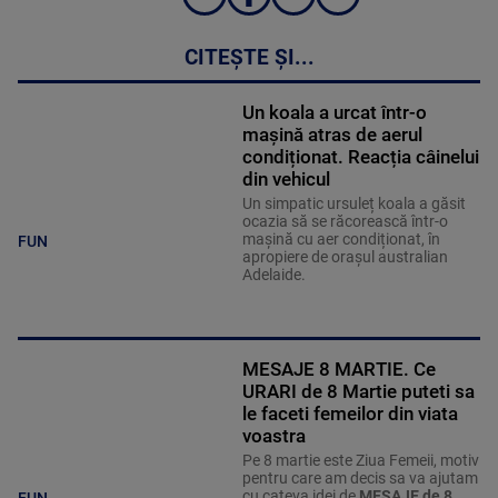
CITEȘTE ȘI...
Un koala a urcat într-o
mașină atras de aerul
condiționat. Reacția câinelui
din vehicul
Un simpatic ursuleț koala a găsit
ocazia să se răcorească într-o
mașină cu aer condiționat, în
FUN
apropiere de orașul australian
Adelaide.
MESAJE 8 MARTIE. Ce
URARI de 8 Martie puteti sa
le faceti femeilor din viata
voastra
Pe 8 martie este Ziua Femeii, motiv
pentru care am decis sa va ajutam
cu cateva idei de
MESAJE de 8
FUN