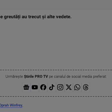
e greutăți au trecut și alte vedete.
Urmărește
Știrile PRO TV
pe canalul de social media preferat:
Oprah Winfrey
,