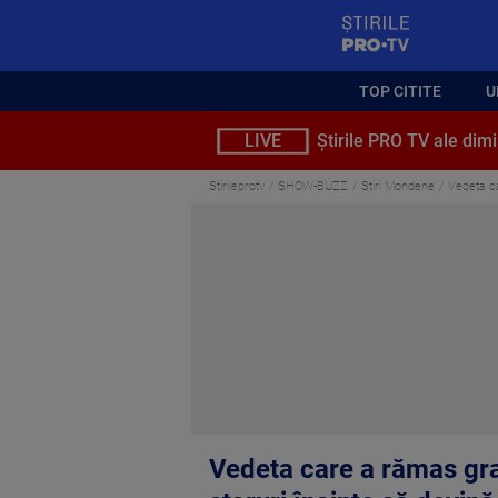
StirilePROTV
TOP CITITE
U
LIVE
Știrile PRO TV ale dimi
Stirileprotv
SHOW-BUZZ
Stiri Mondene
Vedeta ca
Vedeta care a rămas grav