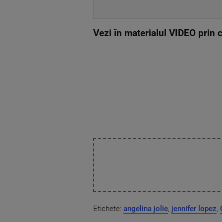
Vezi în materialul VIDEO prin c
Etichete:
angelina jolie
,
jennifer lopez
,