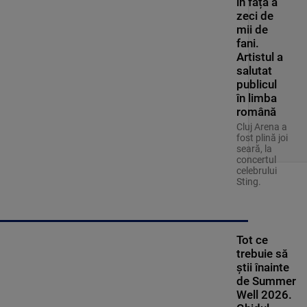
în fața a
zeci de
mii de
fani.
Artistul a
salutat
publicul
în limba
română
Cluj Arena a
fost plină joi
seară, la
concertul
celebrului
Sting.
Tot ce
trebuie să
știi înainte
de Summer
Well 2026.