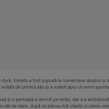
e dură. Vedeta a fost supusă la numeroase abuzuri și a
 violată de unchiul său și a suferit apoi un avort spont
aă și o perioadă a dormit pe străzi, dar s-a ambiționat 
n săli de dans, după ce plecau toți clienții și cerea v