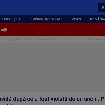
P
LTIMELE ȘTIRI
EMISIUNI INTEGRALE
VIDEO
ROMÂNIA,
neții
re a rămas gravidă după ce a fost violată de un unchi. Prin ce au trecut unele staruri înainte 
idă după ce a fost violată de un unchi. Pr