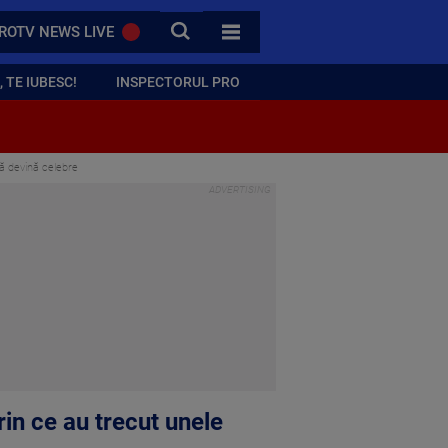
CAUTA
ROTV NEWS LIVE
TOATE CATEGORIILE
 TE IUBESC!
INSPECTORUL PRO
să devină celebre
in ce au trecut unele