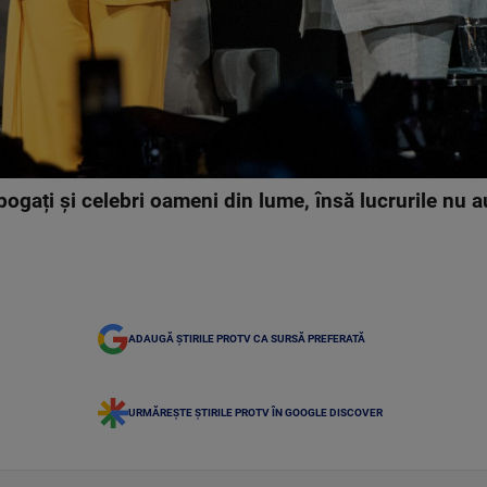
bogați și celebri oameni din lume, însă lucrurile nu 
ADAUGĂ ȘTIRILE PROTV CA SURSĂ PREFERATĂ
URMĂREȘTE ȘTIRILE PROTV ÎN GOOGLE DISCOVER