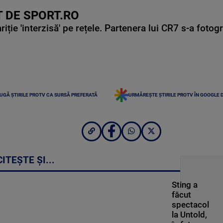
 DE SPORT.RO
ie 'interzisă' pe rețele. Partenera lui CR7 s-a fotog
UGĂ ȘTIRILE PROTV CA SURSĂ PREFERATĂ
URMĂREȘTE ȘTIRILE PROTV ÎN GOOGLE 
CITEȘTE ȘI...
Sting a
făcut
spectacol
la Untold,