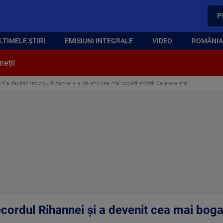
P
LTIMELE ȘTIRI
EMISIUNI INTEGRALE
VIDEO
ROMÂNIA,
neții
ift a depășit recordul Rihannei și a devenit cea mai bogată artistă. Ce avere are
ecordul Rihannei și a devenit cea mai boga