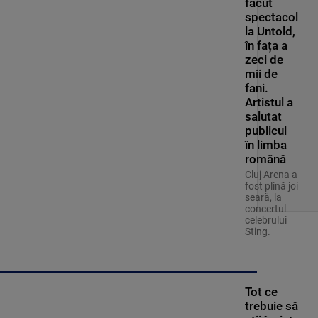
făcut
spectacol
la Untold,
în fața a
zeci de
mii de
fani.
Artistul a
salutat
publicul
în limba
română
Cluj Arena a
fost plină joi
seară, la
concertul
celebrului
Sting.
Tot ce
trebuie să