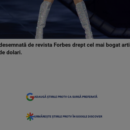
 desemnată de revista Forbes drept cel mai bogat arti
de dolari.
ADAUGĂ ȘTIRILE PROTV CA SURSĂ PREFERATĂ
URMĂREȘTE ȘTIRILE PROTV ÎN GOOGLE DISCOVER