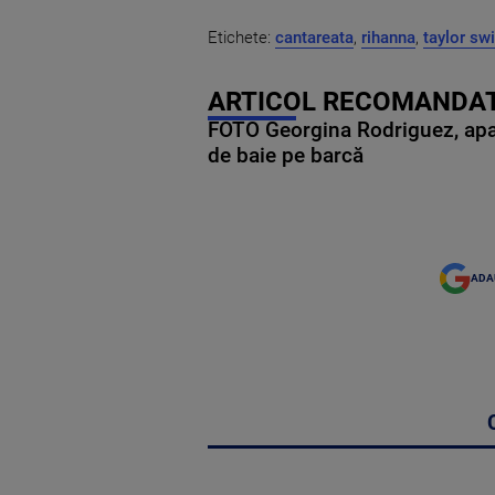
Etichete:
cantareata
,
rihanna
,
taylor swi
ARTICOL RECOMANDAT
FOTO Georgina Rodriguez, apariț
de baie pe barcă
ADA