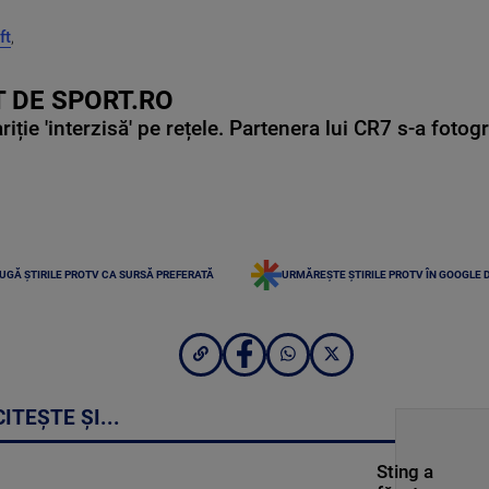
ft
,
 DE SPORT.RO
ie 'interzisă' pe rețele. Partenera lui CR7 s-a fotog
UGĂ ȘTIRILE PROTV CA SURSĂ PREFERATĂ
URMĂREȘTE ȘTIRILE PROTV ÎN GOOGLE 
CITEȘTE ȘI...
Sting a