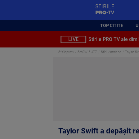
StirilePROTV
TOP CITITE
U
LIVE
Știrile PRO TV ale dimi
Stirileprotv
SHOW-BUZZ
Stiri Mondene
Taylor Sw
Taylor Swift a depășit r