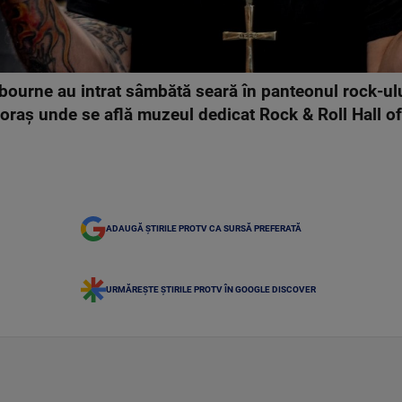
bourne au intrat sâmbătă seară în panteonul rock-ulu
 oraş unde se află muzeul dedicat Rock & Roll Hall o
ADAUGĂ ȘTIRILE PROTV CA SURSĂ PREFERATĂ
URMĂREȘTE ȘTIRILE PROTV ÎN GOOGLE DISCOVER