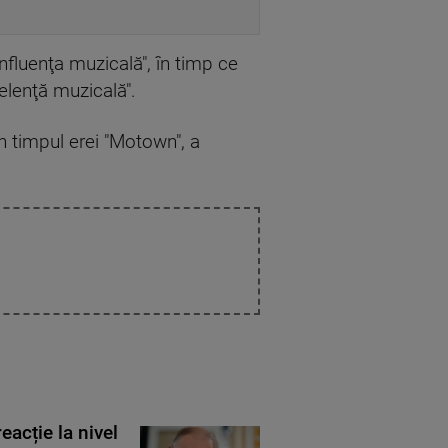
fluenţa muzicală", în timp ce
elenţă muzicală".
n timpul erei "Motown", a
eacție la nivel