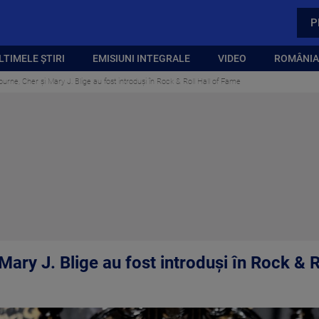
P
LTIMELE ȘTIRI
EMISIUNI INTEGRALE
VIDEO
ROMÂNIA,
urne, Cher și Mary J. Blige au fost introduşi în Rock & Roll Hall of Fame
ary J. Blige au fost introduşi în Rock & R