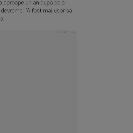
 la aproape un an după ce a
i devreme. "A fost mai uşor să
a.