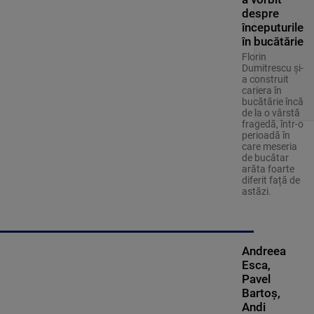
despre
începuturile
în bucătărie
Florin
Dumitrescu și-
a construit
cariera în
bucătărie încă
de la o vârstă
fragedă, într-o
perioadă în
care meseria
de bucătar
arăta foarte
diferit față de
astăzi.
Andreea
Esca,
Pavel
Bartoș,
Andi