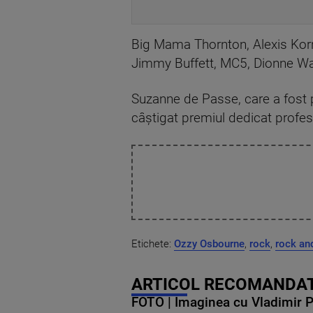
Big Mama Thornton, Alexis Korne
Jimmy Buffett, MC5, Dionne War
Suzanne de Passe, care a fost pr
câştigat premiul dedicat profesi
Etichete:
Ozzy Osbourne
,
rock
,
rock and
ARTICOL RECOMANDAT
FOTO | Imaginea cu Vladimir Put