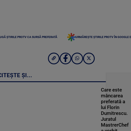
UGĂ ȘTIRILE PROTV CA SURSĂ PREFERATĂ
URMĂREȘTE ȘTIRILE PROTV ÎN GOOGLE 
CITEȘTE ȘI...
Care este
mâncarea
preferată a
lui Florin
Dumitrescu.
Juratul
MastrerChef
a vorbit