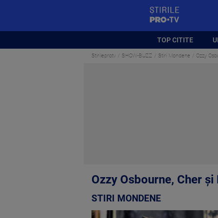
StirilePROTV
TOP CITITE
U
Stirileprotv
SHOW-BUZZ
Stiri Mondene
Ozzy Osbo
Ozzy Osbourne, Cher și M
STIRI MONDENE