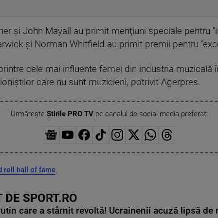
r şi John Mayall au primit menţiuni speciale pentru "in
wick şi Norman Whitfield au primit premii pentru "exc
intre cele mai influente femei din industria muzicală î
oniştilor care nu sunt muzicieni, potrivit Agerpres.
Urmărește
Știrile PRO TV
pe canalul de social media preferat:
 roll hall of fame
,
 DE SPORT.RO
in care a stârnit revoltă! Ucrainenii acuză lipsă de r