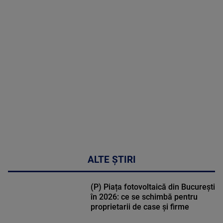
MAI
MULTE
DETALII
46:08
ALTE ȘTIRI
(P) Piața fotovoltaică din București
în 2026: ce se schimbă pentru
proprietarii de case și firme