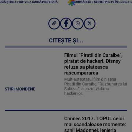
UGĂ ȘTIRILE PROTV CA SURSĂ PREFERATĂ
URMĂREȘTE ȘTIRILE PROTV ÎN GOOGLE 
CITEȘTE ȘI...
Filmul "Piratii din Caraibe",
piratat de hackeri. Disney
refuza sa plateasca
rascumpararea
Mult-asteptatul film din seria
Piratii din Caraibe, “Razbunarea lui
Salazar”, a cazut victima
STIRI MONDENE
hackerilor.
Cannes 2017. TOPUL celor
mai scandaloase momente:
sanii Madonnei, lenjeria