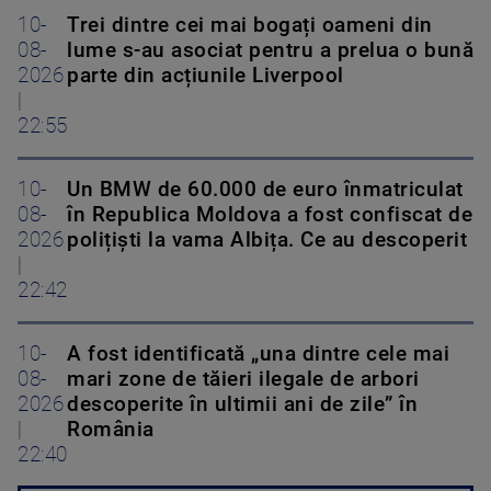
10-
Trei dintre cei mai bogați oameni din
08-
lume s-au asociat pentru a prelua o bună
2026
parte din acțiunile Liverpool
|
22:55
10-
Un BMW de 60.000 de euro înmatriculat
08-
în Republica Moldova a fost confiscat de
2026
polițiști la vama Albița. Ce au descoperit
|
22:42
10-
A fost identificată „una dintre cele mai
08-
mari zone de tăieri ilegale de arbori
2026
descoperite în ultimii ani de zile” în
|
România
22:40