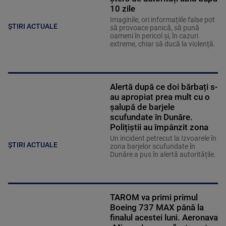
10 zile
Imaginile, ori informațiile false pot
ȘTIRI ACTUALE
să provoace panică, să pună
oameni în pericol și, în cazuri
extreme, chiar să ducă la violență.
Alertă după ce doi bărbați s-
au apropiat prea mult cu o
șalupă de barjele
scufundate în Dunăre.
Polițiștii au împânzit zona
Un incident petrecut la Izvoarele în
ȘTIRI ACTUALE
zona barjelor scufundate în
Dunăre a pus în alertă autoritățile.
TAROM va primi primul
Boeing 737 MAX până la
finalul acestei luni. Aeronava