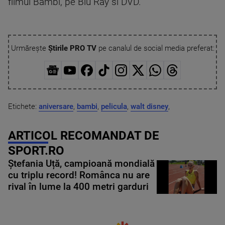
filmul Bambi, pe Blu Ray si DVD.
Urmărește
Știrile PRO TV
pe canalul de social media preferat:
Etichete:
aniversare
,
bambi
,
pelicula
,
walt disney
,
ARTICOL RECOMANDAT DE
SPORT.RO
Ștefania Uță, campioană mondială
cu triplu record! Românca nu are
rival în lume la 400 metri garduri