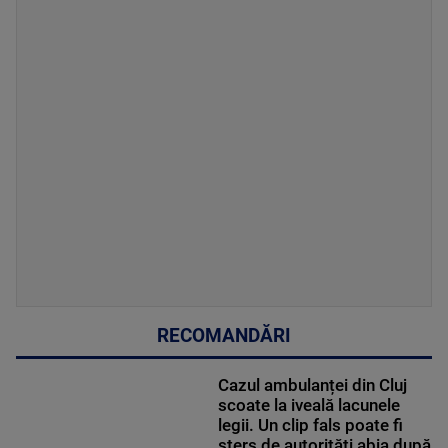
RECOMANDĂRI
Cazul ambulanței din Cluj
scoate la iveală lacunele
legii. Un clip fals poate fi
șters de autorități abia după