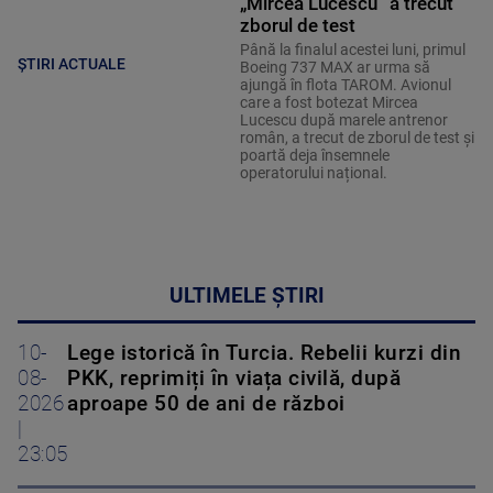
„Mircea Lucescu” a trecut
zborul de test
Până la finalul acestei luni, primul
ȘTIRI ACTUALE
Boeing 737 MAX ar urma să
ajungă în flota TAROM. Avionul
care a fost botezat Mircea
Lucescu după marele antrenor
român, a trecut de zborul de test și
poartă deja însemnele
operatorului național.
ULTIMELE ȘTIRI
10-
Lege istorică în Turcia. Rebelii kurzi din
08-
PKK, reprimiți în viața civilă, după
2026
aproape 50 de ani de război
|
23:05