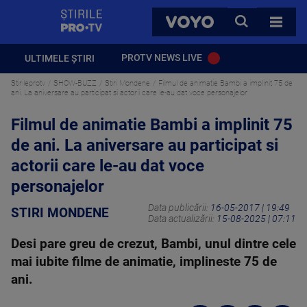
StirilePROTV
CAUTA
VOYO
TOATE 
PROTV NEWS LIVE
ULTIMELE ȘTIRI
Stirileprotv
SHOW-BUZZ
Stiri Mondene
Filmul de animatie Bambi a implinit 75 de
ani. La aniversare au participat si actorii care le-au dat voce personajelor
Filmul de animatie Bambi a implinit 75
de ani. La aniversare au participat si
actorii care le-au dat voce
personajelor
Data publicării:
16-05-2017 | 19:49
STIRI MONDENE
Data actualizării:
15-08-2025 | 07:11
Desi pare greu de crezut, Bambi, unul dintre cele
mai iubite filme de animatie, implineste 75 de
ani.