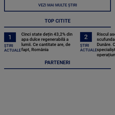
VEZI MAI MULTE ȘTIRI
TOP CITITE
Cinci state dețin 43,2% din
Riscul a
2
1
apa dulce regenerabilă a
scufundar
lumii. Ce cantitate are, de
Dunăre. C
ȘTIRI
ȘTIRI
fapt, România
specialișt
ACTUALE
ACTUALE
operațiun
PARTENERI