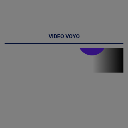
VIDEO VOYO
Stirile PRO TV
Stirile PRO
TV # 19.00 -
10 August
2026