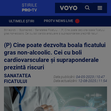
StirilePROTV
CAUTA
VOYO
TOATE 
PROTV NEWS LIVE
ULTIMELE ȘTIRI
Stirileprotv
Sponsored
Sanatatea Ficatului
(P) Cine poate dezvolta boala ficatului
gras non-alcoolic. Cei cu boli cardiovarsculare și supraponderale prezintă riscuri
(P) Cine poate dezvolta boala ficatului
gras non-alcoolic. Cei cu boli
cardiovarsculare și supraponderale
prezintă riscuri
SANATATEA
Data publicării:
04-05-2023 | 10:47
FICATULUI
Data actualizării:
12-08-2025 | 11:54