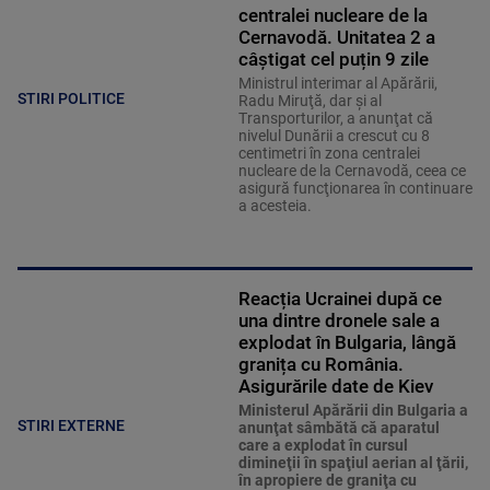
centralei nucleare de la
Cernavodă. Unitatea 2 a
câștigat cel puțin 9 zile
Ministrul interimar al Apărării,
STIRI POLITICE
Radu Miruţă, dar şi al
Transporturilor, a anunţat că
nivelul Dunării a crescut cu 8
centimetri în zona centralei
nucleare de la Cernavodă, ceea ce
asigură funcţionarea în continuare
a acesteia.
Reacția Ucrainei după ce
una dintre dronele sale a
explodat în Bulgaria, lângă
granița cu România.
Asigurările date de Kiev
Ministerul Apărării din Bulgaria a
STIRI EXTERNE
anunţat sâmbătă că aparatul
care a explodat în cursul
dimineţii în spaţiul aerian al ţării,
în apropiere de graniţa cu