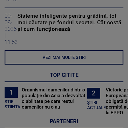
09-
Sisteme inteligente pentru grădină, tot
08-
mai căutate pe fondul secetei. Cât costă
2026
și cum funcționează
|
11:53
VEZI MAI MULTE ȘTIRI
TOP CITITE
Organismul oamenilor dintr-o
Victorie p
1
2
populație din Asia a dezvoltat
Europeană
o abilitate pe care restul
obligată d
STIRI
ȘTIRI
oamenilor nu o au
permită au
STIINTA
ACTUALE
la EPPO
PARTENERI