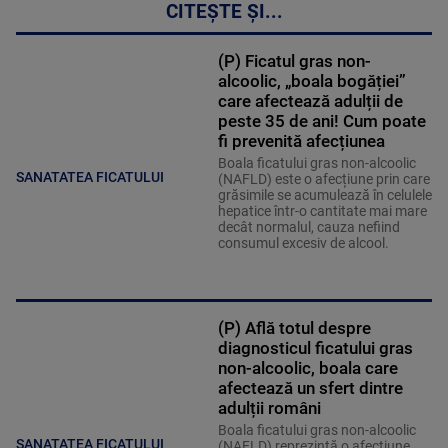
CITEȘTE ȘI...
(P) Ficatul gras non-
alcoolic, „boala bogăției”
care afectează adulții de
peste 35 de ani! Cum poate
fi prevenită afecțiunea
Boala ficatului gras non-alcoolic
SANATATEA FICATULUI
(NAFLD) este o afecțiune prin care
grăsimile se acumulează în celulele
hepatice într-o cantitate mai mare
decât normalul, cauza nefiind
consumul excesiv de alcool.
(P) Află totul despre
diagnosticul ficatului gras
non-alcoolic, boala care
afectează un sfert dintre
adulții români
Boala ficatului gras non-alcoolic
SANATATEA FICATULUI
(NAFLD) reprezintă o afecțiune