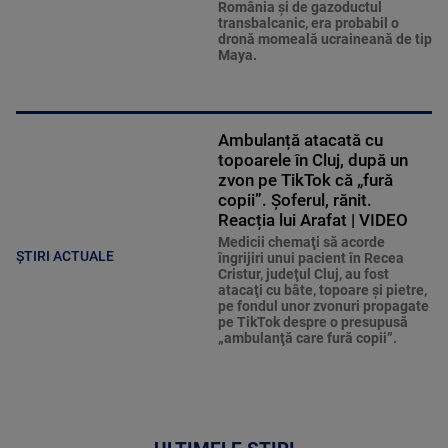
România şi de gazoductul
transbalcanic, era probabil o
dronă momeală ucraineană de tip
Maya.
Ambulanță atacată cu
topoarele în Cluj, după un
zvon pe TikTok că „fură
copii”. Șoferul, rănit.
Reacția lui Arafat | VIDEO
Medicii chemaţi să acorde
ȘTIRI ACTUALE
îngrijiri unui pacient în Recea
Cristur, judeţul Cluj, au fost
atacaţi cu bâte, topoare şi pietre,
pe fondul unor zvonuri propagate
pe TikTok despre o presupusă
„ambulanţă care fură copii”.