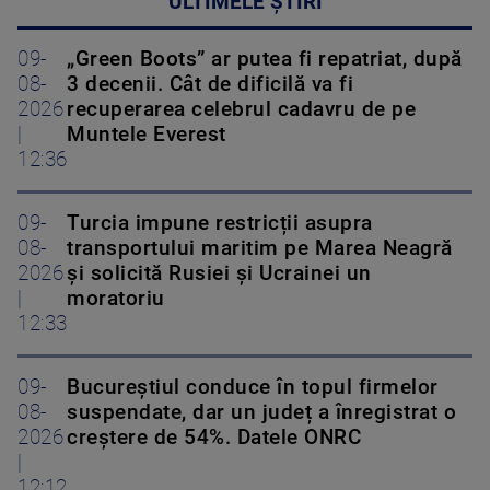
ULTIMELE ȘTIRI
09-
„Green Boots” ar putea fi repatriat, după
08-
3 decenii. Cât de dificilă va fi
2026
recuperarea celebrul cadavru de pe
|
Muntele Everest
12:36
09-
Turcia impune restricții asupra
08-
transportului maritim pe Marea Neagră
2026
și solicită Rusiei și Ucrainei un
|
moratoriu
12:33
09-
Bucureștiul conduce în topul firmelor
08-
suspendate, dar un județ a înregistrat o
2026
creștere de 54%. Datele ONRC
|
12:12