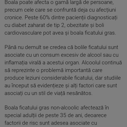
Boala poate afecta o gamă largă de persoane,
precum cele care se confruntă deja cu afecțiuni
cronice. Peste 60% dintre pacienții diagnosticați
cu diabet zaharat de tip 2, obezitate și boli
cardiovasculare pot avea și boala ficatului gras.
Până nu demult se credea că bolile ficatului sunt
asociate cu un consum excesiv de alcool sau cu
inflamația virală a acestui organ. Alcoolul continuă
să reprezinte o problemă importantă care
produce leziuni considerabile ficatului, dar studiile
au început să evidențieze și alți factori care sunt
asociați cu un stil de viață nesănătos.
Boala ficatului gras non-alcoolic afectează în
special adulții de peste 35 de ani, deoarece
factorii de risc sunt adesea asociate cu