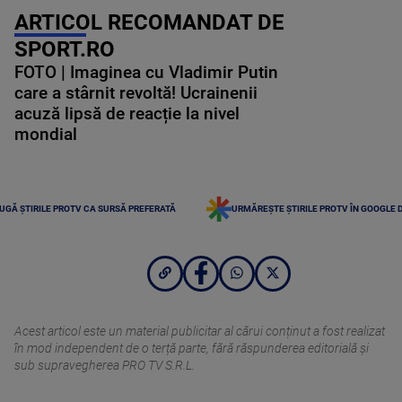
ARTICOL RECOMANDAT DE
SPORT.RO
FOTO | Imaginea cu Vladimir Putin
care a stârnit revoltă! Ucrainenii
acuză lipsă de reacție la nivel
mondial
UGĂ ȘTIRILE PROTV CA SURSĂ PREFERATĂ
URMĂREȘTE ȘTIRILE PROTV ÎN GOOGLE 
Acest articol este un material publicitar al cărui conținut a fost realizat
în mod independent de o terță parte, fără răspunderea editorială şi
sub supravegherea PRO TV S.R.L.