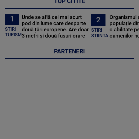
TOP CITITE
Unde se află cel mai scurt
Organismul 
1
2
pod din lume care desparte
populație di
STIRI
două țări europene. Are doar
o abilitate p
STIRI
TURISM
3 metri și două fusuri orare
oamenilor nu
STIINTA
PARTENERI