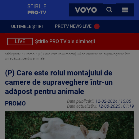
StirilePROTV
CAUTA
VOYO
TOATE 
PROTV NEWS LIVE
ULTIMELE ȘTIRI
LIVE
Știrile PRO TV ale dimineții
Stirileprotv
Promo
(P) Care este rolul montajului de camere de supraveghere într-
un adăpost pentru animale
(P) Care este rolul montajului de
camere de supraveghere într-un
adăpost pentru animale
Data publicării:
12-02-2024 | 15:05
PROMO
Data actualizării:
12-08-2025 | 01:19