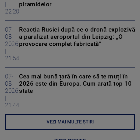
|
piramidelor
22:20
07-
Reacția Rusiei după ce o dronă explozivă
08-
a paralizat aeroportul din Leipzig: „O
2026
provocare complet fabricată”
|
21:54
07-
Cea mai bună țară în care să te muți în
08-
2026 este din Europa. Cum arată top 10
2026
state
|
21:44
VEZI MAI MULTE ȘTIRI