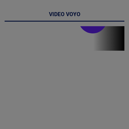
VIDEO VOYO
Stirile PRO TV
Stirile PRO
TV # 19.00 -
07 August
2026
MAI
MULTE