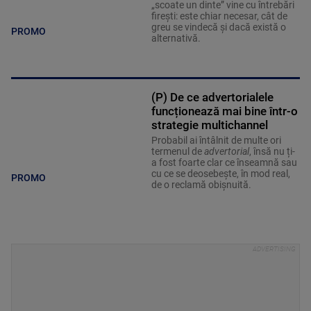
„scoate un dinte” vine cu întrebări
firești: este chiar necesar, cât de
greu se vindecă și dacă există o
PROMO
alternativă.
(P) De ce advertorialele
funcționează mai bine într-o
strategie multichannel
Probabil ai întâlnit de multe ori
termenul de
advertorial
, însă nu ți-
a fost foarte clar ce înseamnă sau
cu ce se deosebește, în mod real,
PROMO
de o reclamă obișnuită.