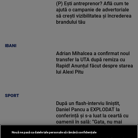
(P) Ești antreprenor? Află cum te
ajută o campanie de advertoriale
să crești vizibilitatea și încrederea
brandului tău
IBANI
Adrian Mihalcea a confirmat noul
transfer la UTA după remiza cu
Rapid! Anunțul făcut despre starea
lui Alexi Pitu
SPORT
După un flash-interviu liniștit,
Daniel Pancu a EXPLODAT la
conferință și s-a luat la ceartă cu
oamenii în sală: ”Gata, nu mai
strigați”
Nouă ne pasă ca datele tale personale să rămână confidențiale