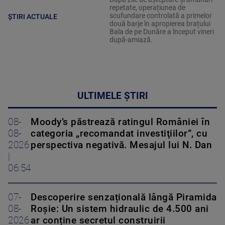
repetate, operațiunea de
scufundare controlată a primelor
ȘTIRI ACTUALE
două barje în apropierea brațului
Bala de pe Dunăre a început vineri
după-amiază.
ULTIMELE ȘTIRI
08-
Moody’s păstrează ratingul României în
08-
categoria „recomandat investiţiilor”, cu
2026
perspectiva negativă. Mesajul lui N. Dan
|
06:54
07-
Descoperire senzațională lângă Piramida
08-
Roșie: Un sistem hidraulic de 4.500 ani
2026
ar conține secretul construirii