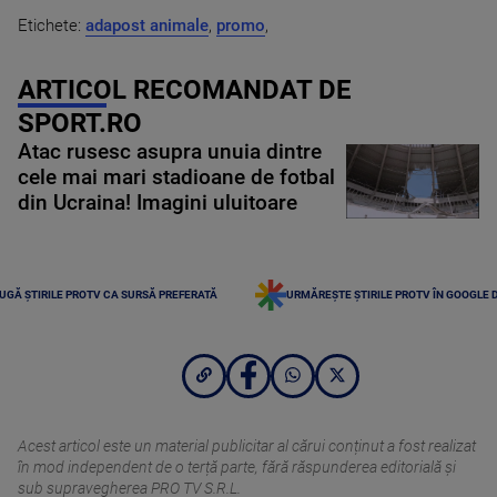
Etichete:
adapost animale
,
promo
,
ARTICOL RECOMANDAT DE
SPORT.RO
Atac rusesc asupra unuia dintre
cele mai mari stadioane de fotbal
din Ucraina! Imagini uluitoare
UGĂ ȘTIRILE PROTV CA SURSĂ PREFERATĂ
URMĂREȘTE ȘTIRILE PROTV ÎN GOOGLE 
Acest articol este un material publicitar al cărui conținut a fost realizat
în mod independent de o terță parte, fără răspunderea editorială şi
sub supravegherea PRO TV S.R.L.