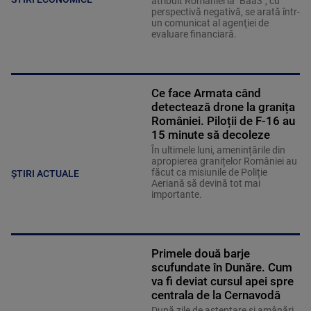
atribuit României la "Baa3", cu
perspectivă negativă, se arată într-
un comunicat al agenţiei de
evaluare financiară.
Ce face Armata când
detectează drone la granița
României. Piloții de F-16 au
15 minute să decoleze
În ultimele luni, amenințările din
apropierea granițelor României au
făcut ca misiunile de Poliție
ȘTIRI ACTUALE
Aeriană să devină tot mai
importante.
Primele două barje
scufundate în Dunăre. Cum
va fi deviat cursul apei spre
centrala de la Cernavodă
După zile de așteptare și amânări