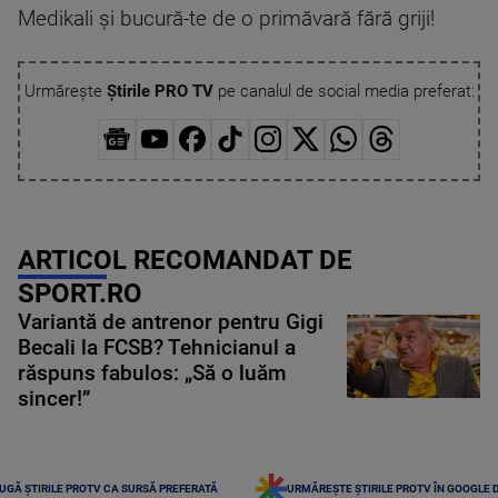
Medikali și bucură-te de o primăvară fără griji!
Urmărește
Știrile PRO TV
pe canalul de social media preferat:
ARTICOL RECOMANDAT DE
SPORT.RO
Variantă de antrenor pentru Gigi
Becali la FCSB? Tehnicianul a
răspuns fabulos: „Să o luăm
sincer!”
UGĂ ȘTIRILE PROTV CA SURSĂ PREFERATĂ
URMĂREȘTE ȘTIRILE PROTV ÎN GOOGLE 