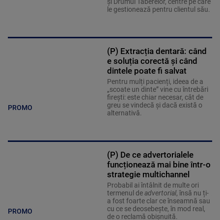
și Drumul Taberelor, centre pe care
le gestionează pentru clientul său.
(P) Extracția dentară: când
e soluția corectă și când
dintele poate fi salvat
Pentru mulți pacienți, ideea de a
„scoate un dinte” vine cu întrebări
firești: este chiar necesar, cât de
greu se vindecă și dacă există o
PROMO
alternativă.
(P) De ce advertorialele
funcționează mai bine într-o
strategie multichannel
Probabil ai întâlnit de multe ori
termenul de
advertorial
, însă nu ți-
a fost foarte clar ce înseamnă sau
cu ce se deosebește, în mod real,
PROMO
de o reclamă obișnuită.