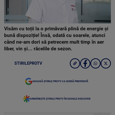
Visăm cu toții la o primăvară plină de energie și
bună dispoziție! Însă, odată cu soarele, atunci
când ne-am dori să petrecem mult timp în aer
liber, vin și... răcelile de sezon.
STIRILEPROTV
ADAUGĂ ȘTIRILE PROTV CA SURSĂ PREFERATĂ
URMĂREȘTE ȘTIRILE PROTV ÎN GOOGLE DISCOVER