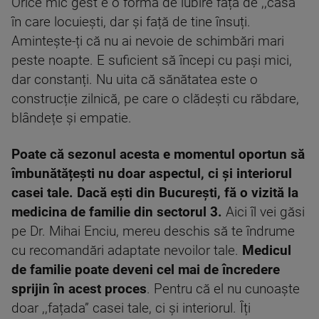
Orice mic gest e o formă de iubire față de ,,casa”
în care locuiești, dar și față de tine însuți.
Amintește-ți că nu ai nevoie de schimbări mari
peste noapte. E suficient să începi cu pași mici,
dar constanți. Nu uita că sănătatea este o
construcție zilnică, pe care o clădești cu răbdare,
blândețe și empatie.
Poate că sezonul acesta e momentul oportun să
îmbunătățești nu doar aspectul, ci și interiorul
casei tale. Dacă ești din București, fă o vizită la
medicina de familie din sectorul 3.
Aici îl vei găsi
pe Dr. Mihai Enciu, mereu deschis să te îndrume
cu recomandări adaptate nevoilor tale.
Medicul
de familie poate deveni cel mai de încredere
sprijin în acest proces
. Pentru că el nu cunoaște
doar ,,fațada” casei tale, ci și interiorul. Îți