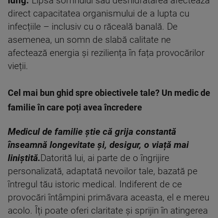
lung.
Lipsa somnului sau deshidratarea afectează
direct capacitatea organismului de a lupta cu
infecțiile – inclusiv cu o răceală banală. De
asemenea, un somn de slabă calitate ne
afectează energia și reziliența în fața provocărilor
vieții.
Cel mai bun ghid spre obiectivele tale? Un medic de
familie în care poți avea încredere
Medicul de familie știe că grija constantă
înseamnă longevitate și, desigur, o viață mai
liniștită.
Datorită lui, ai parte de o îngrijire
personalizată, adaptată nevoilor tale, bazată pe
întregul tău istoric medical. Indiferent de ce
provocări întâmpini primăvara aceasta, el e mereu
acolo. Îți poate oferi claritate și sprijin în atingerea