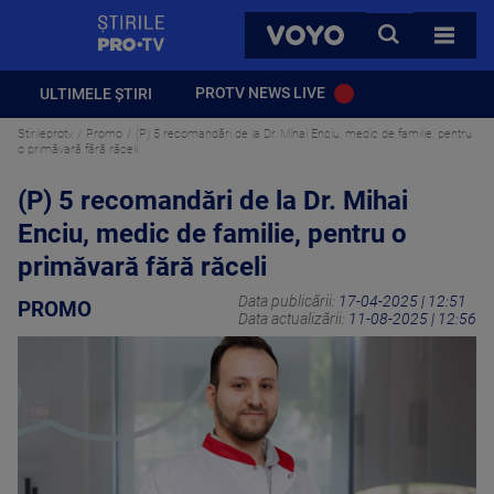
StirilePROTV
CAUTA
VOYO
TOATE 
PROTV NEWS LIVE
ULTIMELE ȘTIRI
Stirileprotv
Promo
(P) 5 recomandări de la Dr. Mihai Enciu, medic de familie, pentru
o primăvară fără răceli
(P) 5 recomandări de la Dr. Mihai
Enciu, medic de familie, pentru o
primăvară fără răceli
Data publicării:
17-04-2025 | 12:51
PROMO
Data actualizării:
11-08-2025 | 12:56