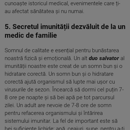
cunoaște istoricul medical, evenimentele care ți-
au afectat sănătatea și nu numai.
5. Secretul imunității dezvăluit de la un
medic de familie
Somnul de calitate e esențial pentru bunăstarea
noastră fizică și emoțională. Un alt
duo salvator
al
imunității noastre este creat de un somn bun și o
hidratare corectă. Un somn bun și o hidratare
corectă ajută organismul să lupte mai ușor cu
virusurile de sezon. Încearcă să dormi cel puțin 7-
8 ore pe noapte și să bei apă pe tot parcursul
zilei. Un adult are nevoie de 7-8 ore de somn
pentru refacerea organismului și întărirea
sistemului imunitar. La fel de important este să
bei suficiente lichide: apă, ceaiuri, supe, pentru a-ți