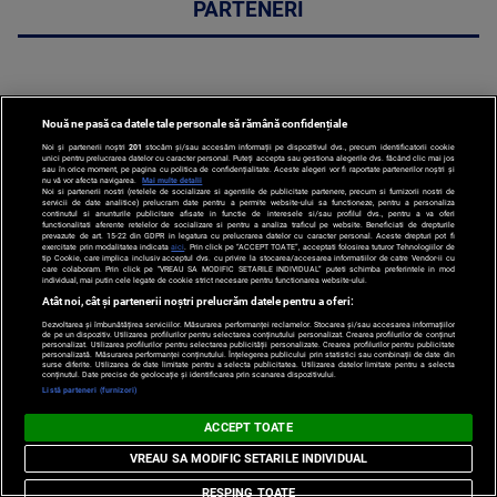
PARTENERI
Nouă ne pasă ca datele tale personale să rămână confidențiale
Noi și partenerii noștri
201
stocăm și/sau accesăm informații pe dispozitivul dvs., precum identificatorii cookie
unici pentru prelucrarea datelor cu caracter personal. Puteți accepta sau gestiona alegerile dvs. făcând clic mai jos
sau în orice moment, pe pagina cu politica de confidențialitate. Aceste alegeri vor fi raportate partenerilor noștri și
nu vă vor afecta navigarea.
Mai multe detalii
Noi si partenerii nostri (retelele de socializare si agentiile de publicitate partenere, precum si furnizorii nostri de
servicii de date analitice) prelucram date pentru a permite website-ului sa functioneze, pentru a personaliza
continutul si anunturile publicitare afisate in functie de interesele si/sau profilul dvs., pentru a va oferi
functionalitati aferente retelelor de socializare si pentru a analiza traficul pe website. Beneficiati de drepturile
prevazute de art. 15-22 din GDPR in legatura cu prelucrarea datelor cu caracter personal. Aceste drepturi pot fi
exercitate prin modalitatea indicata
aici
. Prin click pe “ACCEPT TOATE”, acceptati folosirea tuturor Tehnologiilor de
tip Cookie, care implica inclusiv acceptul dvs. cu privire la stocarea/accesarea informatiilor de catre Vendor-ii cu
care colaboram. Prin click pe “VREAU SA MODIFIC SETARILE INDIVIDUAL” puteti schimba preferintele in mod
individual, mai putin cele legate de cookie strict necesare pentru functionarea website-ului.
Atât noi, cât și partenerii noștri prelucrăm datele pentru a oferi:
Dezvoltarea și îmbunătățirea serviciilor. Măsurarea performanței reclamelor. Stocarea și/sau accesarea informațiilor
de pe un dispozitiv. Utilizarea profilurilor pentru selectarea conținutului personalizat. Crearea profilurilor de conținut
personalizat. Utilizarea profilurilor pentru selectarea publicității personalizate. Crearea profilurilor pentru publicitate
personalizată. Măsurarea performanței conținutului. Înțelegerea publicului prin statistici sau combinații de date din
surse diferite. Utilizarea de date limitate pentru a selecta publicitatea. Utilizarea datelor limitate pentru a selecta
VIDEO VOYO
conținutul. Date precise de geolocație și identificarea prin scanarea dispozitivului.
Listă parteneri (furnizori)
ACCEPT TOATE
VREAU SA MODIFIC SETARILE INDIVIDUAL
RESPING TOATE