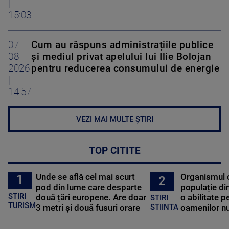
|
15:03
07-
Cum au răspuns administrațiile publice
08-
și mediul privat apelului lui Ilie Bolojan
2026
pentru reducerea consumului de energie
|
14:57
VEZI MAI MULTE ȘTIRI
TOP CITITE
Unde se află cel mai scurt
Organismul 
1
2
pod din lume care desparte
populație di
STIRI
două țări europene. Are doar
o abilitate p
STIRI
TURISM
3 metri și două fusuri orare
oamenilor nu
STIINTA