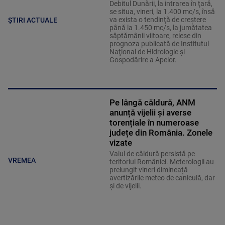
Debitul Dunării, la intrarea în ţară,
se situa, vineri, la 1.400 mc/s, însă
va exista o tendinţă de creştere
ȘTIRI ACTUALE
până la 1.450 mc/s, la jumătatea
săptămânii viitoare, reiese din
prognoza publicată de Institutul
Naţional de Hidrologie şi
Gospodărire a Apelor.
Pe lângă căldură, ANM
anunță vijelii și averse
torențiale în numeroase
județe din România. Zonele
vizate
Valul de căldură persistă pe
VREMEA
teritoriul României. Meterologii au
prelungit vineri dimineață
avertizările meteo de caniculă, dar
și de vijelii.