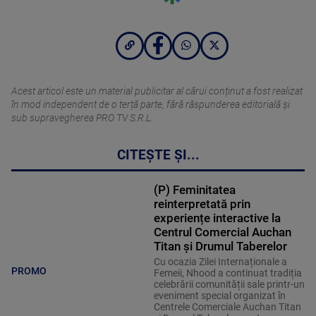
Acest articol este un material publicitar al cărui conținut a fost realizat
în mod independent de o terță parte, fără răspunderea editorială şi
sub supravegherea PRO TV S.R.L.
CITEȘTE ȘI...
(P) Feminitatea
reinterpretată prin
experiențe interactive la
Centrul Comercial Auchan
Titan și Drumul Taberelor
Cu ocazia Zilei Internaționale a
PROMO
Femeii, Nhood a continuat tradiția
celebrării comunității sale printr-un
eveniment special organizat în
Centrele Comerciale Auchan Titan