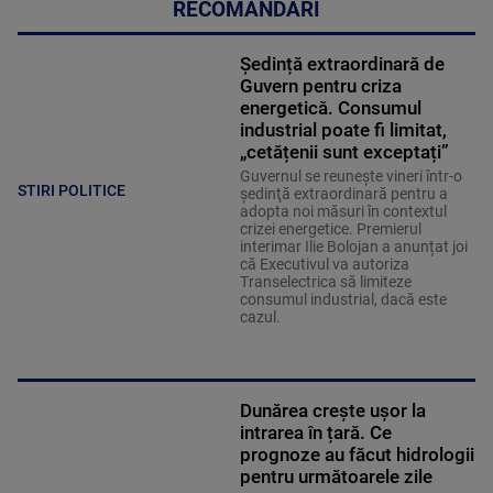
RECOMANDĂRI
Ședință extraordinară de
Guvern pentru criza
energetică. Consumul
industrial poate fi limitat,
„cetățenii sunt exceptați”
Guvernul se reuneşte vineri într-o
STIRI POLITICE
şedinţă extraordinară pentru a
adopta noi măsuri în contextul
crizei energetice. Premierul
interimar Ilie Bolojan a anunțat joi
că Executivul va autoriza
Transelectrica să limiteze
consumul industrial, dacă este
cazul.
Dunărea crește ușor la
intrarea în țară. Ce
prognoze au făcut hidrologii
pentru următoarele zile