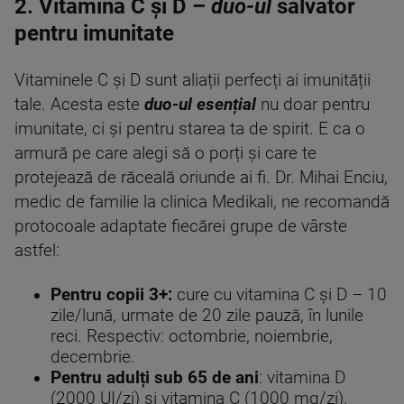
2. Vitamina C și D –
duo-ul
salvator
pentru imunitate
Vitaminele C și D sunt aliații perfecți ai imunității
tale. Acesta este
duo-ul esențial
nu doar pentru
imunitate, ci și pentru starea ta de spirit. E ca o
armură pe care alegi să o porți și care te
protejează de răceală oriunde ai fi. Dr. Mihai Enciu,
medic de familie la clinica Medikali, ne recomandă
protocoale adaptate fiecărei grupe de vârste
astfel:
Pentru copii 3+:
cure cu vitamina C și D – 10
zile/lună, urmate de 20 zile pauză, în lunile
reci. Respectiv: octombrie, noiembrie,
decembrie.
Pentru adulți sub 65 de ani
: vitamina D
(2000 UI/zi) și vitamina C (1000 mg/zi).