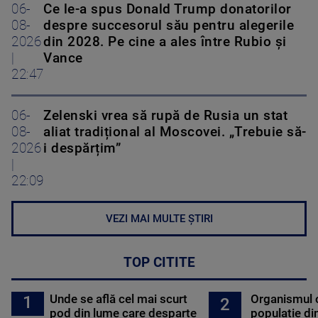
06-
Ce le-a spus Donald Trump donatorilor
08-
despre succesorul său pentru alegerile
2026
din 2028. Pe cine a ales între Rubio și
|
Vance
22:47
06-
Zelenski vrea să rupă de Rusia un stat
08-
aliat tradițional al Moscovei. „Trebuie să-
2026
i despărțim”
|
22:09
VEZI MAI MULTE ȘTIRI
TOP CITITE
Unde se află cel mai scurt
Organismul 
1
2
pod din lume care desparte
populație di