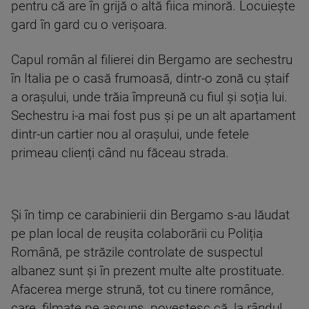
pentru că are în grijă o altă fiica minoră. Locuiește
gard în gard cu o verișoara.
Capul român al filierei din Bergamo are sechestru
în Italia pe o casă frumoasă, dintr-o zonă cu ștaif
a orașului, unde trăia împreună cu fiul și soția lui.
Sechestru i-a mai fost pus și pe un alt apartament
dintr-un cartier nou al orașului, unde fetele
primeau clienți când nu făceau strada.
Și în timp ce carabinierii din Bergamo s-au lăudat
pe plan local de reușita colaborării cu Poliția
Română, pe străzile controlate de suspectul
albanez sunt și în prezent multe alte prostituate.
Afacerea merge strună, tot cu tinere românce,
care, filmate pe ascuns, povestesc că, la rândul