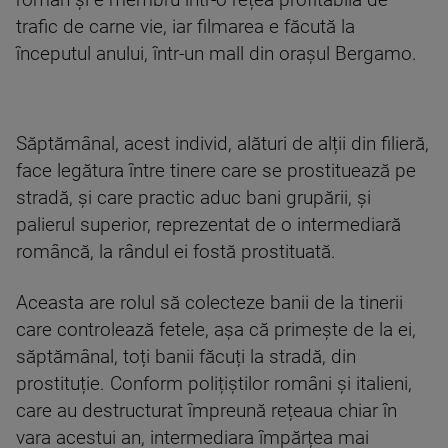
român și e membru într-o rețea profitabilă de
trafic de carne vie, iar filmarea e făcută la
începutul anului, într-un mall din orașul Bergamo.
Săptămânal, acest individ, alături de alții din filieră,
face legătura între tinere care se prostituează pe
stradă, și care practic aduc bani grupării, și
palierul superior, reprezentat de o intermediară
româncă, la rândul ei fostă prostituată.
Aceasta are rolul să colecteze banii de la tinerii
care controlează fetele, așa că primește de la ei,
săptămânal, toți banii făcuți la stradă, din
prostituție. Conform polițiștilor români și italieni,
care au destructurat împreună rețeaua chiar în
vara acestui an, intermediara împărțea mai