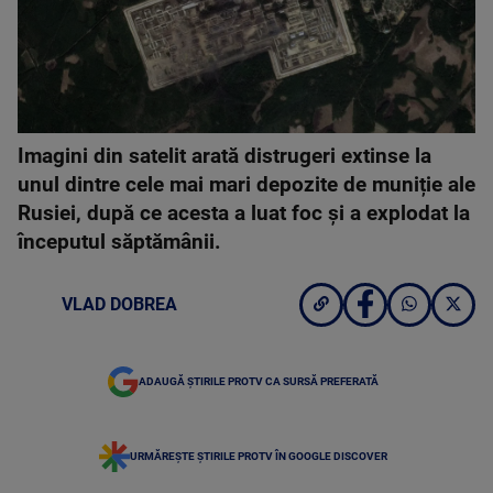
Imagini din satelit arată distrugeri extinse la
unul dintre cele mai mari depozite de muniție ale
Rusiei, după ce acesta a luat foc și a explodat la
începutul săptămânii.
VLAD DOBREA
ADAUGĂ ȘTIRILE PROTV CA SURSĂ PREFERATĂ
URMĂREȘTE ȘTIRILE PROTV ÎN GOOGLE DISCOVER