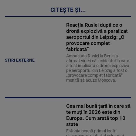
CITEȘTE ȘI...
Reacția Rusiei după ce o
dronă explozivă a paralizat
aeroportul din Leipzig: „O
provocare complet
fabricată”
Ambasada Rusiei la Berlin a
STIRI EXTERNE
afirmat vineri că incidentul în care
a fost implicată o dronă explozivă
pe aeroportul din Leipzig a fost o
„provocare complet fabricată”,
menită să acuze Moscova.
Cea mai bună țară în care să
te muți în 2026 este din
Europa. Cum arată top 10
state
Estonia ocupă primul loc în
clasamentul global al celor mai