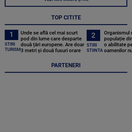
TOP CITITE
Unde se află cel mai scurt
Organismul 
1
2
pod din lume care desparte
populație di
STIRI
două țări europene. Are doar
o abilitate p
STIRI
TURISM
3 metri și două fusuri orare
oamenilor nu
STIINTA
PARTENERI