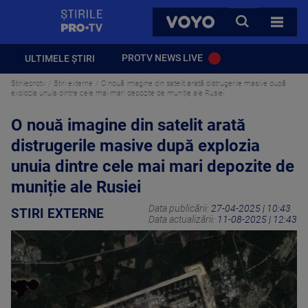
StirilePROTV
CAUTA
VOYO
TOATE 
PROTV NEWS LIVE
ULTIMELE ȘTIRI
Stirileprotv
Stiri externe
O nouă imagine din satelit arată distrugerile masive după
explozia unuia dintre cele mai mari depozite de muniție ale Rusiei
O nouă imagine din satelit arată
distrugerile masive după explozia
unuia dintre cele mai mari depozite de
muniție ale Rusiei
Data publicării:
27-04-2025 | 10:43
STIRI EXTERNE
Data actualizării:
11-08-2025 | 12:43