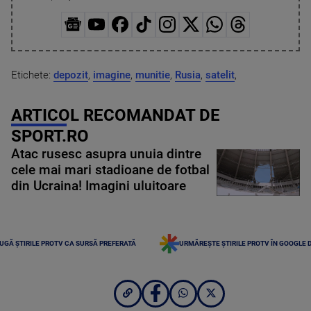
Etichete:
depozit
,
imagine
,
munitie
,
Rusia
,
satelit
,
ARTICOL RECOMANDAT DE
SPORT.RO
Atac rusesc asupra unuia dintre
cele mai mari stadioane de fotbal
din Ucraina! Imagini uluitoare
UGĂ ȘTIRILE PROTV CA SURSĂ PREFERATĂ
URMĂREȘTE ȘTIRILE PROTV ÎN GOOGLE 