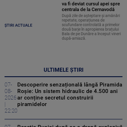
va fi deviat cursul apei spre
centrala de la Cernavodă
După zile de așteptare și amânări
repetate, operațiunea de
scufundare controlată a primelor
ȘTIRI ACTUALE
două barje în apropierea brațului
Bala de pe Dunăre a început vineri
după-amiază.
ULTIMELE ȘTIRI
07-
Descoperire senzațională lângă Piramida
08-
Roșie: Un sistem hidraulic de 4.500 ani
2026
ar conține secretul construirii
|
piramidelor
22:20