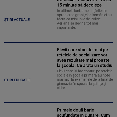
15 minute să decoleze
În ultimele luni, amenințările din
apropierea granițelor României au
făcut ca misiunile de Poliție
ȘTIRI ACTUALE
Aeriană să devină tot mai
importante.
Elevii care stau de mici pe
rețelele de socializare vor
avea rezultate mai proaste
la școală. Ce arată un studiu
Elevii care îşi fac conturi pe rețelele
sociale în școala primară au note
mai mici la examenele de la final de
STIRI EDUCATIE
gimnaziu, în special la științe și
citire.
Primele două barje
scufundate în Dunăre. Cum