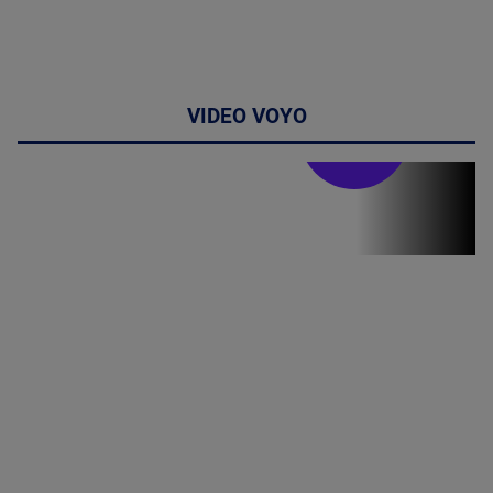
VIDEO VOYO
Stirile PRO TV
Stirile PRO
TV # 19.00 -
07 August
2026