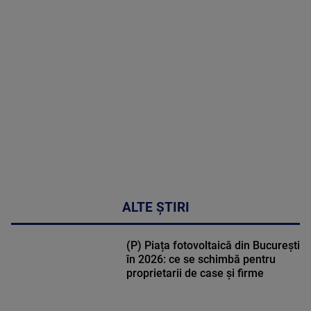
MAI
MULTE
DETALII
48:24
ALTE ȘTIRI
(P) Piața fotovoltaică din București
în 2026: ce se schimbă pentru
proprietarii de case și firme