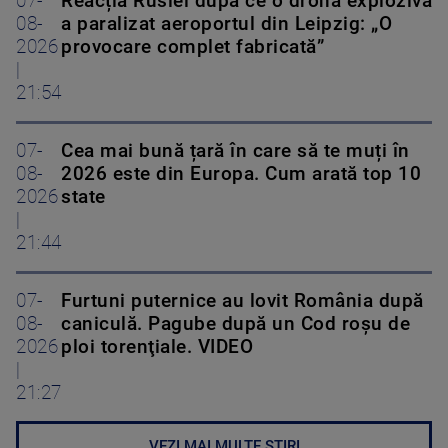
07-
Reacția Rusiei după ce o dronă explozivă
08-
a paralizat aeroportul din Leipzig: „O
2026
provocare complet fabricată”
|
21:54
07-
Cea mai bună țară în care să te muți în
08-
2026 este din Europa. Cum arată top 10
2026
state
|
21:44
07-
Furtuni puternice au lovit România după
08-
caniculă. Pagube după un Cod roşu de
2026
ploi torenţiale. VIDEO
|
21:27
VEZI MAI MULTE ȘTIRI