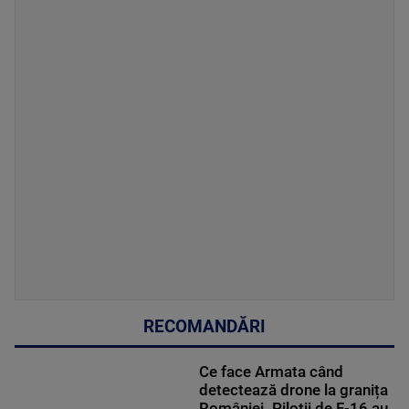
RECOMANDĂRI
Ce face Armata când
detectează drone la granița
României. Piloții de F-16 au