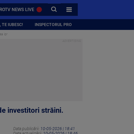
CAUTA
ROTV NEWS LIVE
TOATE CATEGORIILE
 TE IUBESC!
INSPECTORUL PRO
ea lor
investitori străini.
Data publicării:
10-05-2026 | 18:41
Data actualizării:
10-05-2026 | 18:46