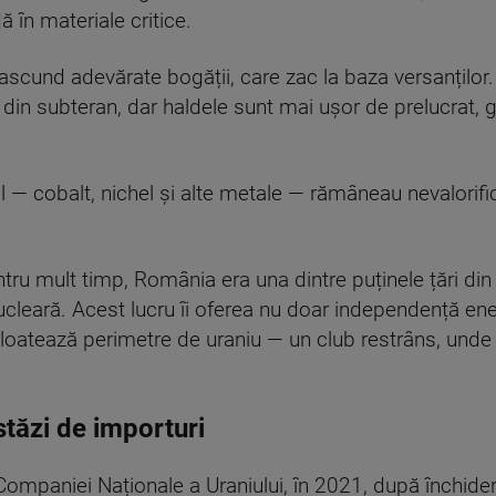
în materiale critice.
ascund adevărate bogății, care zac la baza versanților
in subteran, dar haldele sunt mai ușor de prelucrat, gră
stul — cobalt, nichel și alte metale — rămâneau nevalorif
 pentru mult timp, România era una dintre puținele țări di
cleară. Acest lucru îi oferea nu doar independență energ
ploatează perimetre de uraniu — un club restrâns, unde 
tăzi de importuri
Companiei Naționale a Uraniului, în 2021, după închider