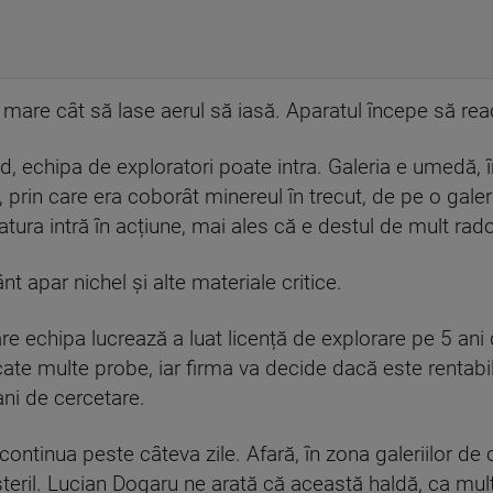
 mare cât să lase aerul să iasă. Aparatul începe să rea
, echipa de exploratori poate intra. Galeria e umedă, î
, prin care era coborât minereul în trecut, de pe o galer
tura intră în acțiune, mai ales că e destul de mult rad
nt apar nichel și alte materiale critice.
e echipa lucrează a luat licență de explorare pe 5 ani de
dicate multe probe, iar firma va decide dacă este rentabil
ani de cercetare.
 continua peste câteva zile. Afară, în zona galeriilor de
steril. Lucian Dogaru ne arată că această haldă, ca multe