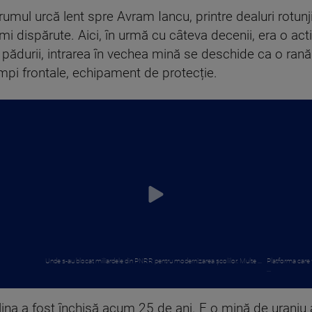
rumul urcă lent spre Avram Iancu, printre dealuri rotunji
mi dispărute. Aici, în urmă cu câteva decenii, era o acti
pădurii, intrarea în vechea mină se deschide ca o rană
ămpi frontale, echipament de protecție.
Unde s-au blocat miliardele din PNRR pentru modernizarea școlilor. Multe ...
Platforma care 
...
Mina a fost închisă acum 25 de ani. E o mină de uraniu 