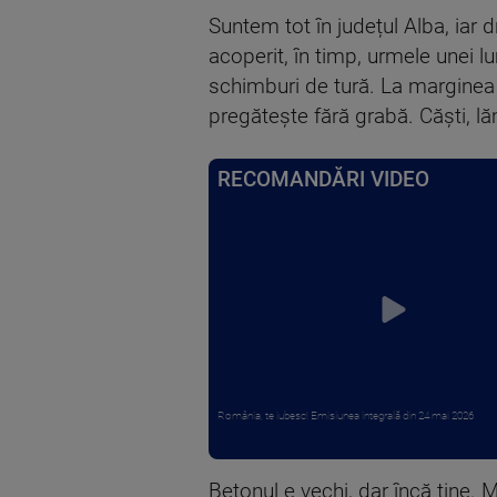
Suntem tot în județul Alba, iar d
acoperit, în timp, urmele unei lu
schimburi de tură. La marginea 
pregătește fără grabă. Căști, l
RECOMANDĂRI VIDEO
România, te iubesc! Emisiunea integrală din 24 mai 2026
Betonul e vechi, dar încă ține. 