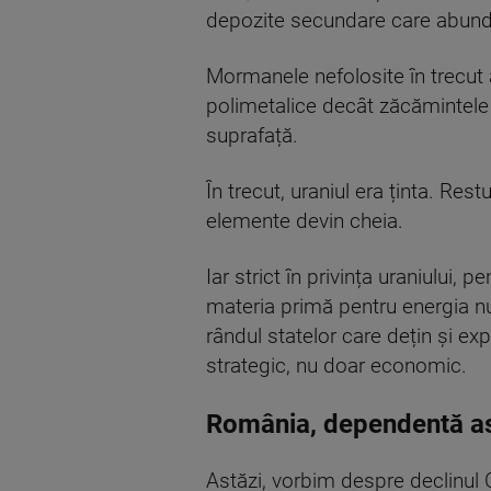
depozite secundare care abundă 
Mormanele nefolosite în trecut 
polimetalice decât zăcămintele d
suprafață.
În trecut, uraniul era ținta. Re
elemente devin cheia.
Iar strict în privința uraniului,
materia primă pentru energia nu
rândul statelor care dețin și ex
strategic, nu doar economic.
România, dependentă as
Astăzi, vorbim despre declinul 