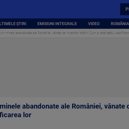
P
LTIMELE ȘTIRI
EMISIUNI INTEGRALE
VIDEO
ROMÂNIA,
in minele abandonate ale României, vânate de investitori străini. Cum a ratat statul valorificar
inele abandonate ale României, vânate de 
ficarea lor