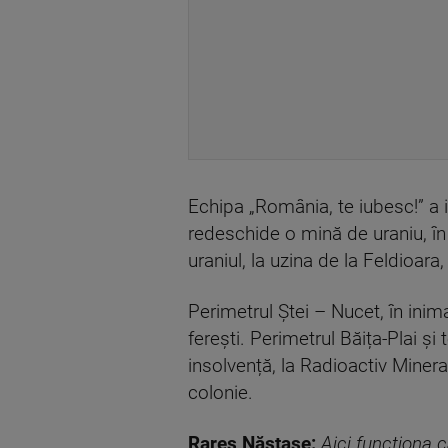
Echipa „România, te iubesc!” a i
redeschide o mină de uraniu, în 
uraniul, la uzina de la Feldioara
Perimetrul Ștei – Nucet, în inim
ferești. Perimetrul Băița-Plai și
insolvență, la Radioactiv Minera
colonie.
Rareș Năstase:
Aici funcționa 