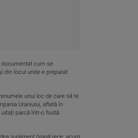
și a documentat cum se
i din locul unde e preparat
e renumele unui loc de care să te
mpania Uraniului, aflată în
uitați parcă într-o fostă
dădea supliment hrană rece, acum