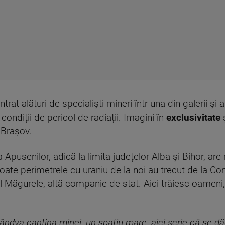
ntrat alături de specialiști mineri într-una din galerii 
condiții de pericol de radiații. Imagini în
exclusivitate
ș
, Brașov.
a Apusenilor, adică la limita județelor Alba și Bihor, ar
 toate perimetrele cu uraniu de la noi au trecut de la Co
l Măgurele, altă companie de stat. Aici trăiesc oameni, 
cândva cantina minei, un spațiu mare, aici scrie că se 