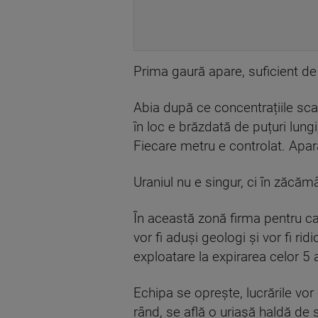
Prima gaură apare, suficient de
Abia după ce concentrațiile scad
în loc e brăzdată de puțuri lungi
Fiecare metru e controlat. Apara
Uraniul nu e singur, ci în zăcămâ
În această zonă firma pentru car
vor fi aduși geologi și vor fi ri
exploatare la expirarea celor 5 
Echipa se oprește, lucrările vor
rând, se află o uriașă haldă de 