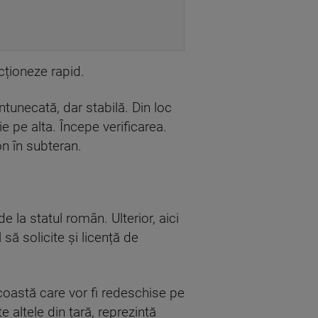
cționeze rapid.
ntunecată, dar stabilă. Din loc
ie pe alta. Începe verificarea.
on în subteran.
 la statul român. Ulterior, aici
 să solicite și licență de
 coastă care vor fi redeschise pe
 altele din țară, reprezintă