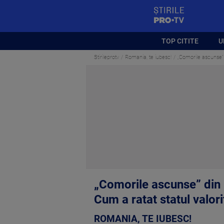
StirilePROTV
TOP CITITE
U
Stirileprotv
Romania, te iubesc!
„Comorile ascunse” d
„Comorile ascunse” din m
Cum a ratat statul valori
ROMANIA, TE IUBESC!