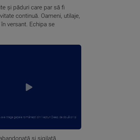
te și păduri care par să fi
vitate continuă. Oameni, utilaje,
 în versant. Echipa se
va extrage gazele românești din Neptun Deep, de două ori și
abandonată și sigilată.