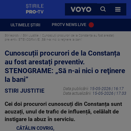
StirilePROTV
CAUTA
VOYO
TOATE 
PROTV NEWS LIVE
ULTIMELE ȘTIRI
Stirileprotv
Stiri Justitie
Cunoscuții procurori de la Constanța au fost arestați
preventiv. STENOGRAME: „Să n-ai nici o reţinere la bani”
Cunoscuții procurori de la Constanța
au fost arestați preventiv.
STENOGRAME: „Să n-ai nici o reţinere
la bani”
Data publicării:
15-05-2026 | 16:17
STIRI JUSTITIE
Data actualizării:
15-05-2026 | 17:33
Cei doi procurori cunoscuți din Constanța sunt
acuzați, unul de trafic de influență, celălalt de
instigare la abuz în serviciu.
CĂTĂLIN COVRIG
,