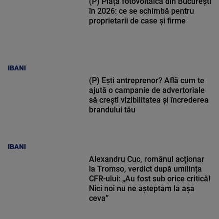
(P) Piața fotovoltaică din București
în 2026: ce se schimbă pentru
proprietarii de case și firme
IBANI
(P) Ești antreprenor? Află cum te
ajută o campanie de advertoriale
să crești vizibilitatea și încrederea
brandului tău
IBANI
Alexandru Cuc, românul acționar
la Tromso, verdict după umilința
CFR-ului: „Au fost sub orice critică!
Nici noi nu ne așteptam la așa
ceva”