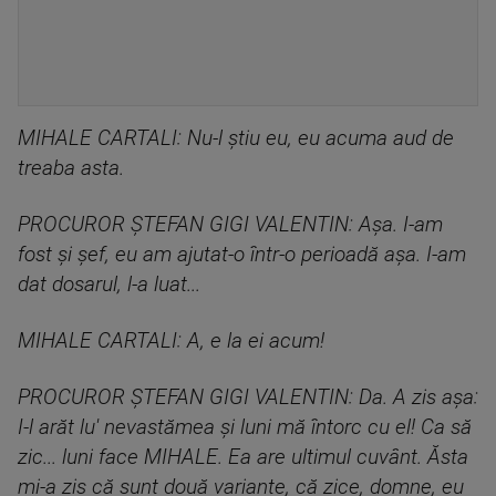
MIHALE CARTALI: Nu-l ştiu eu, eu acuma aud de
treaba asta.
PROCUROR ȘTEFAN GIGI VALENTIN: Aşa. I-am
fost şi şef, eu am ajutat-o într-o perioadă aşa. I-am
dat dosarul, l-a luat...
MIHALE CARTALI: A, e la ei acum!
PROCUROR ȘTEFAN GIGI VALENTIN: Da. A zis aşa:
I-l arăt lu' nevastămea şi luni mă întorc cu el! Ca să
zic... luni face MIHALE. Ea are ultimul cuvânt. Ăsta
mi-a zis că sunt două variante, că zice, domne, eu