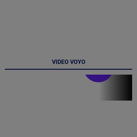
VIDEO VOYO
Stirile PRO TV
Stirile PRO