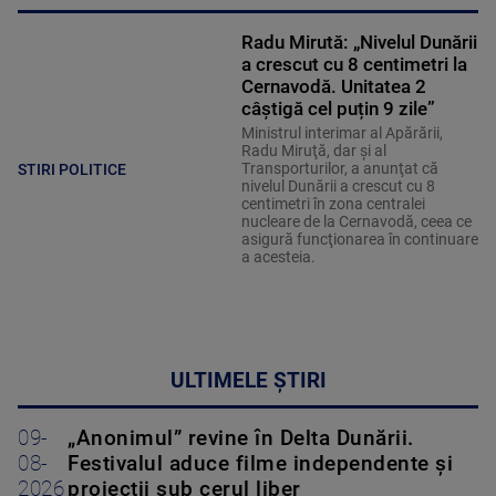
Radu Mirută: „Nivelul Dunării
a crescut cu 8 centimetri la
Cernavodă. Unitatea 2
câștigă cel puțin 9 zile”
Ministrul interimar al Apărării,
Radu Miruţă, dar şi al
Transporturilor, a anunţat că
STIRI POLITICE
nivelul Dunării a crescut cu 8
centimetri în zona centralei
nucleare de la Cernavodă, ceea ce
asigură funcţionarea în continuare
a acesteia.
ULTIMELE ȘTIRI
09-
„Anonimul” revine în Delta Dunării.
08-
Festivalul aduce filme independente și
2026
proiecții sub cerul liber