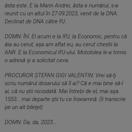
ăsta este. E la Marin Andrei, ăsta e numărul, s-a
reunit cu un altul în 27.09.2023, venit de la DNA.
Declinat de DNA către PJ.
DOMN: Îhî. El acum e la IPJ, la Economic, pentru că
ăia au cerut, aşa am aflat eu, au cerut chestii la
ANR. E la Economicul IPJ-ului. Mototolea le-a trimis
o adresă şi a solicitat ceva.
PROCUROR ȘTEFAN GIGI VALENTIN: Vrei să-ţi
scriu numărul dosarului să îl ai? Că e mai bine să-l
ai, că nu ştii niciodată. Mai întrebi de el, mai aşa.
1553... mai departe ştii tu ce înseamnă. (îi transcrie
pe un alt bileţel)
DOMN: Da, da, 2023...