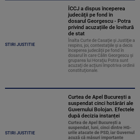
ÎCCJ a dispus începerea
judecăţii pe fond în
dosarul Georgescu - Potra
privind acuzațiile de lovitură
de stat
Înalta Curte de Casaţie şi Justiţie a
STIRI JUSTITIE
respins, joi, contestaţiile şi a decis
începerea judecăţii pe fond în
dosarul în care Călin Georgescu şi
gruparea lui Horaţiu Potra sunt
acuzaţi de acţiuni împotriva ordinii
constituţionale.
Curtea de Apel București a
suspendat cinci hotărâri ale
Guvernului Bolojan. Efectele
după decizia instanței
Curtea de Apel Bucureşti a
suspendat, luni, cinci dintre HG-
urile atacate de PSD, iar Guvernul
STIRI JUSTITIE
acuză că măsuri importante