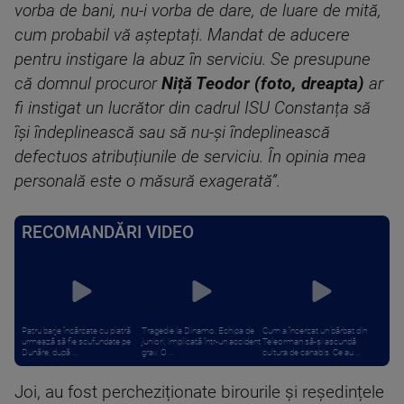
vorba de bani, nu-i vorba de dare, de luare de mită,
cum probabil vă așteptați. Mandat de aducere
pentru instigare la abuz în serviciu. Se presupune
că domnul procuror
Niță Teodor (foto, dreapta)
ar
fi instigat un lucrător din cadrul ISU Constanța să
își îndeplinească sau să nu-și îndeplinească
defectuos atribuțiunile de serviciu. În opinia mea
personală este o măsură exagerată”.
RECOMANDĂRI VIDEO
Patru barje încărcate cu piatră
Tragedie la Dinamo. Echipa de
Cum a încercat un bărbat din
urmează să fie scufundate pe
juniori, implicată într-un accident
Teleorman să-și ascundă
Dunăre, după ...
grav. O ...
cultura de canabis. Ce au ...
Joi, au fost percheziționate birourile și reședințele