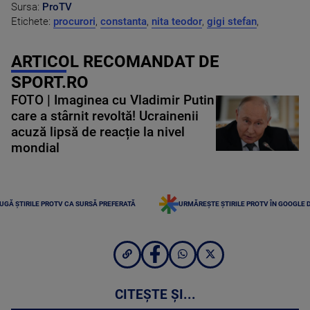
Sursa:
ProTV
Etichete:
procurori
,
constanta
,
nita teodor
,
gigi stefan
,
ARTICOL RECOMANDAT DE
SPORT.RO
FOTO | Imaginea cu Vladimir Putin
care a stârnit revoltă! Ucrainenii
acuză lipsă de reacție la nivel
mondial
UGĂ ȘTIRILE PROTV CA SURSĂ PREFERATĂ
URMĂREȘTE ȘTIRILE PROTV ÎN GOOGLE 
CITEȘTE ȘI...