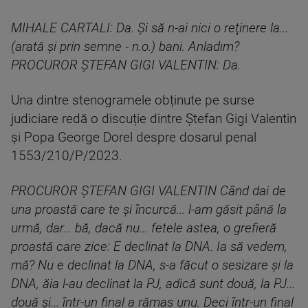
MIHALE CARTALI: Da. Şi să n-ai nici o reţinere la...
(arată şi prin semne - n.o.) bani. Anladım?
PROCUROR ȘTEFAN GIGI VALENTIN: Da.
Una dintre stenogramele obținute pe surse
judiciare redă o discuție dintre Ștefan Gigi Valentin
și Popa George Dorel despre dosarul penal
1553/210/P/2023.
PROCUROR ȘTEFAN GIGI VALENTIN Când dai de
una proastă care te şi încurcă... l-am găsit până la
urmă, dar... bă, dacă nu... fetele astea, o grefieră
proastă care zice: E declinat la DNA. Ia să vedem,
mă? Nu e declinat la DNA, s-a făcut o sesizare şi la
DNA, ăia l-au declinat la PJ, adică sunt două, la PJ...
două şi... într-un final a rămas unu. Deci într-un final