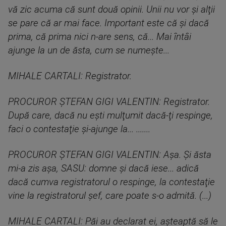
vă zic acuma că sunt două opinii. Unii nu vor şi alţii
se pare că ar mai face. Important este că şi dacă
prima, că prima nici n-are sens, că... Mai întâi
ajunge la un de ăsta, cum se numeşte...
MIHALE CARTALI: Registrator.
PROCUROR ȘTEFAN GIGI VALENTIN: Registrator.
După care, dacă nu eşti mulţumit dacă-ţi respinge,
faci o contestaţie şi-ajunge la... .......
PROCUROR ȘTEFAN GIGI VALENTIN: Aşa. Şi ăsta
mi-a zis aşa, SASU: domne şi dacă iese... adică
dacă cumva registratorul o respinge, la contestaţie
vine la registratorul şef, care poate s-o admită. (...)
MIHALE CARTALI: Păi au declarat ei, aşteaptă să le