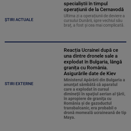
specialiștii în timpul
operațiunii de la Cernavodă
Ultima zi a operațiunii de deviere a
ȘTIRI ACTUALE
cursului Dunării, spre vechiul său
braț, a fost și cea mai complicată.
Reacția Ucrainei după ce
una dintre dronele sale a
explodat în Bulgaria, lângă
granița cu România.
Asigurările date de Kiev
Ministerul Apărării din Bulgaria a
STIRI EXTERNE
anunţat sâmbătă că aparatul
care a explodat în cursul
dimineţii în spaţiul aerian al ţării,
în apropiere de graniţa cu
România şi de gazoductul
transbalcanic, era probabil o
dronă momeală ucraineană de tip
Maya.