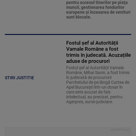
pentru accesul tinerilor pe piaţa
muncii, gestionarea fondurilor
europene şi încasarea de venituri
sunt blocate.
Fostul șef al Autorității
Vamale Române a fost
trimis în judecată. Acuzațiile
aduse de procurori
Fostul șef al Autorității Vamale
Române, Mihai Savin, a fost trimis
în judecată de procurorii
STIRI JUSTITIE
Parchetului de pe lângă Curtea de
Apel București într-un dosar în
care este acuzat de fals
intelectual, au precizat, pentru
Agerpres, surse judiciare.