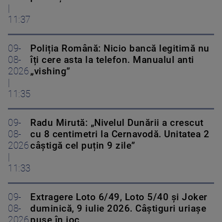
|
11:37
09-
Poliția Română: Nicio bancă legitimă nu
08-
îți cere asta la telefon. Manualul anti
2026
„vishing”
|
11:35
09-
Radu Mirută: „Nivelul Dunării a crescut
08-
cu 8 centimetri la Cernavodă. Unitatea 2
2026
câștigă cel puțin 9 zile”
|
11:33
09-
Extragere Loto 6/49, Loto 5/40 și Joker
08-
duminică, 9 iulie 2026. Câștiguri uriașe
2026
puse în joc