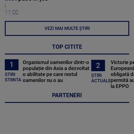
|
11:00
VEZI MAI MULTE ȘTIRI
TOP CITITE
Organismul oamenilor dintr-o
Victorie p
1
2
populație din Asia a dezvoltat
Europeană
o abilitate pe care restul
obligată d
STIRI
ȘTIRI
oamenilor nu o au
permită au
STIINTA
ACTUALE
la EPPO
PARTENERI