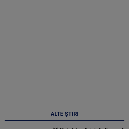
TV # 19.00 -
8 August
2026
MAI
MULTE
DETALII
30:33
ALTE ȘTIRI