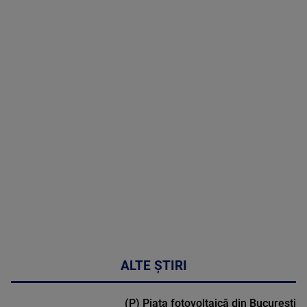
07 August
2026
MAI
MULTE
DETALII
50:53
ALTE ȘTIRI
(P) Piața fotovoltaică din București