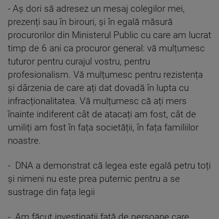
- Aș dori să adresez un mesaj colegilor mei,
prezenți sau în birouri, și în egală măsură
procurorilor din Ministerul Public cu care am lucrat
timp de 6 ani ca procuror general: vă mulțumesc
tuturor pentru curajul vostru, pentru
profesionalism. Vă mulțumesc pentru rezistența
și dârzenia de care ați dat dovadă în lupta cu
infracționalitatea. Vă mulțumesc că ați mers
înainte indiferent cât de atacați am fost, cât de
umiliți am fost în fața societății, în fața familiilor
noastre.
- DNA a demonstrat că legea este egală petru toți
și nimeni nu este prea puternic pentru a se
sustrage din fața legii
- Am făcut investigații față de persoane care