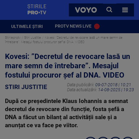
StirilePROTV
CAUTA
VOYO
TOATE 
PROTV NEWS LIVE
ULTIMELE ȘTIRI
Stirileprotv
Stiri Justitie
Kovesi: ”Decretul de revocare lasă un mare semn de
întrebare”. Mesajul fostului procuror șef al DNA. VIDEO
Kovesi: ”Decretul de revocare lasă un
mare semn de întrebare”. Mesajul
fostului procuror șef al DNA. VIDEO
Data publicării:
09-07-2018 | 10:21
STIRI JUSTITIE
Data actualizării:
14-08-2025 | 19:23
După ce președintele Klaus Iohannis a semnat
decretul de revocare din funcție, fosta șefă a
DNA a făcut un bilanț al activității sale și a
anunțat ce va face pe viitor.