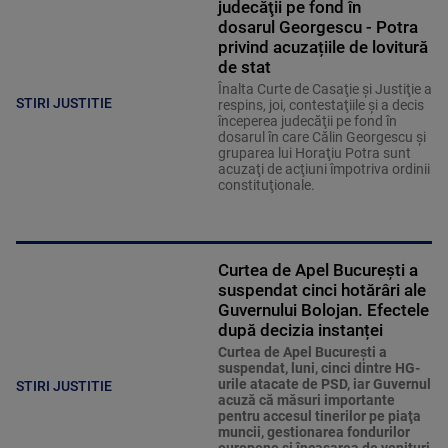
judecăţii pe fond în
dosarul Georgescu - Potra
privind acuzațiile de lovitură
de stat
Înalta Curte de Casaţie şi Justiţie a
STIRI JUSTITIE
respins, joi, contestaţiile şi a decis
începerea judecăţii pe fond în
dosarul în care Călin Georgescu şi
gruparea lui Horaţiu Potra sunt
acuzaţi de acţiuni împotriva ordinii
constituţionale.
Curtea de Apel București a
suspendat cinci hotărâri ale
Guvernului Bolojan. Efectele
după decizia instanței
Curtea de Apel Bucureşti a
suspendat, luni, cinci dintre HG-
urile atacate de PSD, iar Guvernul
STIRI JUSTITIE
acuză că măsuri importante
pentru accesul tinerilor pe piaţa
muncii, gestionarea fondurilor