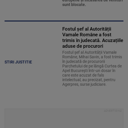
europene şi încasarea de venituri
sunt blocate.
Fostul șef al Autorității
Vamale Române a fost
trimis în judecată. Acuzațiile
aduse de procurori
Fostul șef al Autorității Vamale
Române, Mihai Savin, a fost trimis
în judecată de procurorii
STIRI JUSTITIE
Parchetului de pe lângă Curtea de
Apel București într-un dosar în
care este acuzat de fals
intelectual, au precizat, pentru
Agerpres, surse judiciare.