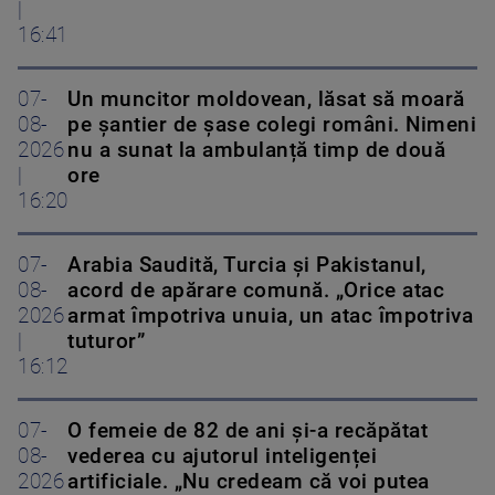
|
16:41
07-
Un muncitor moldovean, lăsat să moară
08-
pe șantier de șase colegi români. Nimeni
2026
nu a sunat la ambulanță timp de două
|
ore
16:20
07-
Arabia Saudită, Turcia și Pakistanul,
08-
acord de apărare comună. „Orice atac
2026
armat împotriva unuia, un atac împotriva
|
tuturor”
16:12
07-
O femeie de 82 de ani și-a recăpătat
08-
vederea cu ajutorul inteligenței
2026
artificiale. „Nu credeam că voi putea