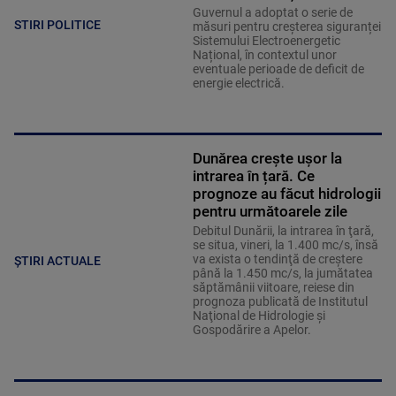
Guvernul a adoptat o serie de
STIRI POLITICE
măsuri pentru creșterea siguranței
Sistemului Electroenergetic
Național, în contextul unor
eventuale perioade de deficit de
energie electrică.
Dunărea crește ușor la
intrarea în țară. Ce
prognoze au făcut hidrologii
pentru următoarele zile
Debitul Dunării, la intrarea în ţară,
se situa, vineri, la 1.400 mc/s, însă
va exista o tendinţă de creştere
ȘTIRI ACTUALE
până la 1.450 mc/s, la jumătatea
săptămânii viitoare, reiese din
prognoza publicată de Institutul
Naţional de Hidrologie şi
Gospodărire a Apelor.