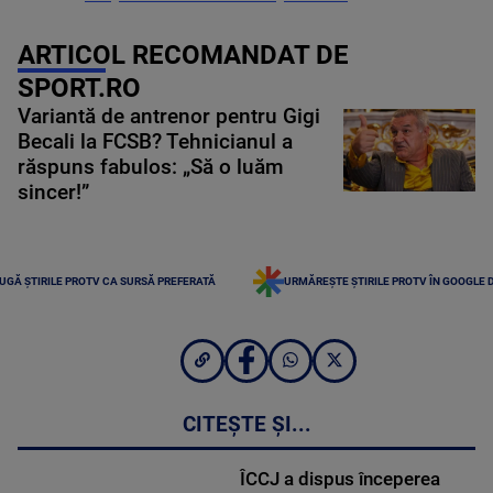
ARTICOL RECOMANDAT DE
SPORT.RO
Variantă de antrenor pentru Gigi
Becali la FCSB? Tehnicianul a
răspuns fabulos: „Să o luăm
sincer!”
UGĂ ȘTIRILE PROTV CA SURSĂ PREFERATĂ
URMĂREȘTE ȘTIRILE PROTV ÎN GOOGLE 
CITEȘTE ȘI...
ÎCCJ a dispus începerea