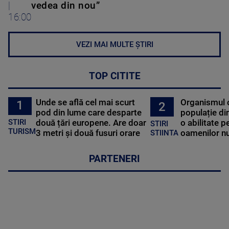
|
vedea din nou”
16:00
VEZI MAI MULTE ȘTIRI
TOP CITITE
Unde se află cel mai scurt
Organismul 
1
2
pod din lume care desparte
populație di
STIRI
două țări europene. Are doar
o abilitate p
STIRI
TURISM
3 metri și două fusuri orare
oamenilor nu
STIINTA
PARTENERI