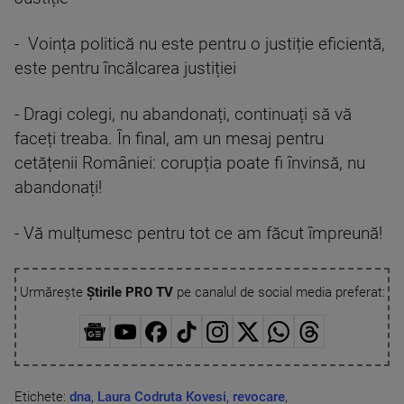
- Voința politică nu este pentru o justiție eficientă,
este pentru încălcarea justiției
- Dragi colegi, nu abandonați, continuați să vă
faceți treaba. În final, am un mesaj pentru
cetățenii României: corupția poate fi învinsă, nu
abandonați!
- Vă mulțumesc pentru tot ce am făcut împreună!
Urmărește
Știrile PRO TV
pe canalul de social media preferat:
Etichete:
dna
,
Laura Codruta Kovesi
,
revocare
,