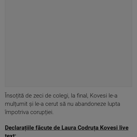
Însoțită de zeci de colegi, la final, Kovesi le-a
mulțumit și le-a cerut să nu abandoneze lupta
împotriva corupției.
Declarațiile făcute de Laura Codruța Kovesi live
text: