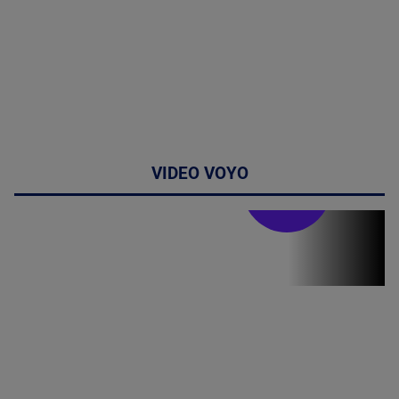
VIDEO VOYO
Stirile PRO TV
Stirile PRO
TV # 13.00 -