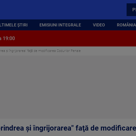
P
LTIMELE ȘTIRI
EMISIUNI INTEGRALE
VIDEO
ROMÂNIA,
a 19:00
rea şi îngrijorarea" faţă de modificarea Codurilor Penale
rindrea şi îngrijorarea" faţă de modificar