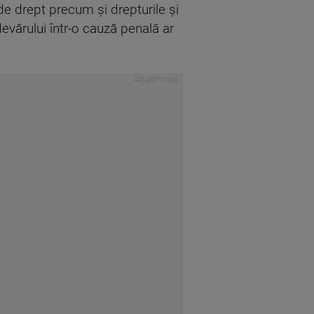
 de drept precum şi drepturile şi
devărului într-o cauză penală ar