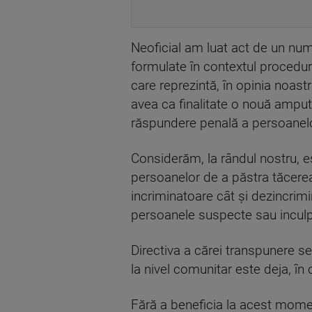
Neoficial am luat act de un nu
formulate în contextul procedur
care reprezintă, în opinia noast
avea ca finalitate o nouă amputar
răspundere penală a persoanelor
Considerăm, la rândul nostru, es
persoanelor de a păstra tăcerea
incriminatoare cât și dezincrimi
persoanele suspecte sau inculp
Directiva a cărei transpunere s
la nivel comunitar este deja, î
Fără a beneficia la acest mom