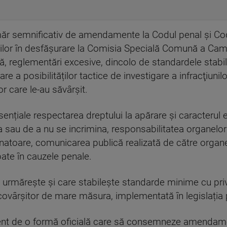
măr semnificativ de amendamente la Codul penal și Co
ilor în desfășurare la Comisia Specială Comună a Camer
ră, reglementări excesive, dincolo de standardele stabili
e a posibilităților tactice de investigare a infracţiunilo
 care le-au săvârșit.
ențiale respectarea dreptului la apărare și caracterul ec
 sau de a nu se incrimina, responsabilitatea organelor
natoare, comunicarea publică realizată de către organele
ate în cauzele penale.
e urmărește și care stabilește standarde minime cu priv
n covârșitor de mare măsura, implementată în legislați
ent de o formă oficială care să consemneze amendame