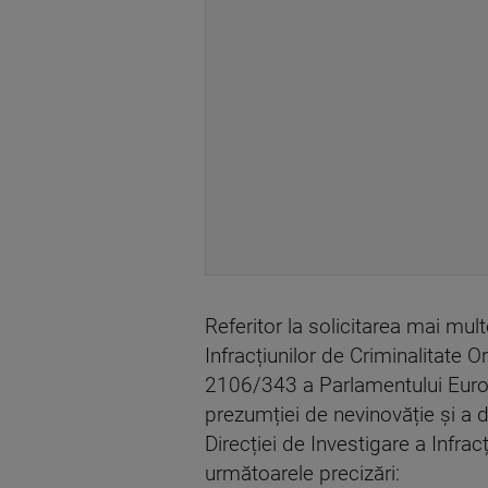
Referitor la solicitarea mai mult
Infracțiunilor de Criminalitate O
2106/343 a Parlamentului Europ
prezumției de nevinovăție și a d
Direcției de Investigare a Infra
următoarele precizări: