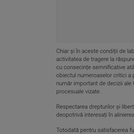
Chiar și în aceste condiții de l
activitatea de tragere la răspun
cu consecințe semnificative atât
obiectul numeroaselor critici a p
număr important de decizii ale 
procesuale vizate.
Respectarea drepturilor și liber
deopotrivă interesați în alinier
Totodată pentru satisfacerea fun