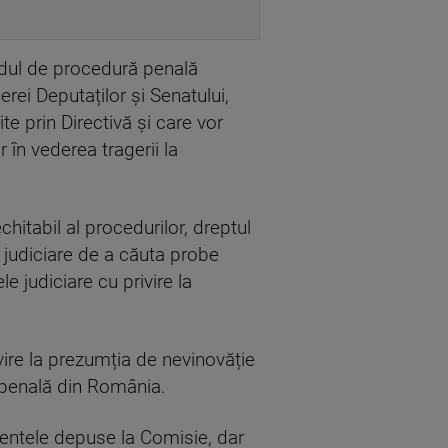
dul de procedură penală
ei Deputaților și Senatului,
te prin Directivă și care vor
r în vederea tragerii la
hitabil al procedurilor, dreptul
 judiciare de a căuta probe
 judiciare cu privire la
ire la prezumția de nevinovăție
a penală din România.
ntele depuse la Comisie, dar