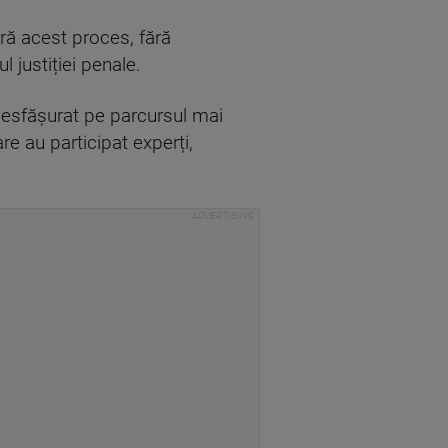
ră acest proces, fără
 justiției penale.
desfășurat pe parcursul mai
e au participat experți,