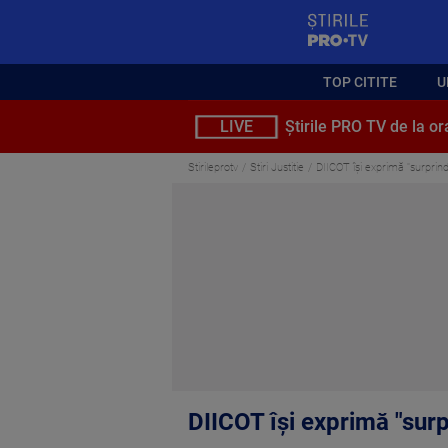
StirilePROTV
TOP CITITE
U
LIVE
Știrile PRO TV de la or
Stirileprotv
Stiri Justitie
DIICOT îşi exprimă "surprind
DIICOT îşi exprimă "surp