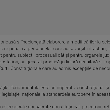
aborioasă și îndelungată elaborare a modificărilor la cel
dere penală a persoanelor care au săvârșit infracțiuni, 
 pentru subiecții procesuali cât și pentru organele judi
osteriori, au generat practică judiciară neunitară și imp
Curții Constituționale care au admis excepțiile de necon
tăților fundamentale este un imperativ constituțional și
ea legislației naționale la standardele europene în aceas
cției sociale consacrate constituțional, procurorii treb