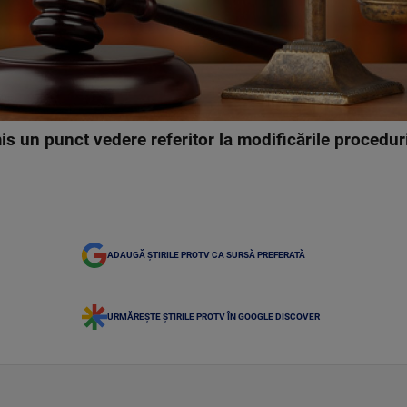
is un punct vedere referitor la modificările procedur
ADAUGĂ ȘTIRILE PROTV CA SURSĂ PREFERATĂ
URMĂREȘTE ȘTIRILE PROTV ÎN GOOGLE DISCOVER