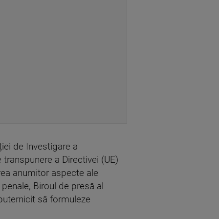
ției de Investigare a
de transpunere a Directivei (UE)
rea anumitor aspecte ale
 penale, Biroul de presă al
mputernicit să formuleze