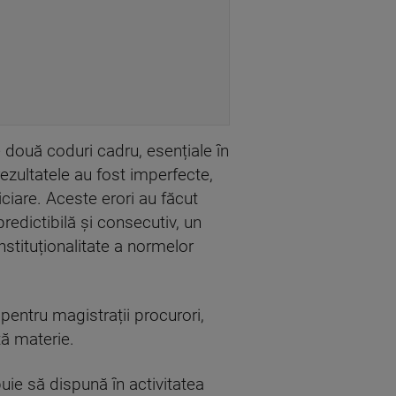
e două coduri cadru, esențiale în
rezultatele au fost imperfecte,
ciare. Aceste erori au făcut
redictibilă și consecutiv, un
stituționalitate a normelor
 pentru magistrații procurori,
tă materie.
uie să dispună în activitatea