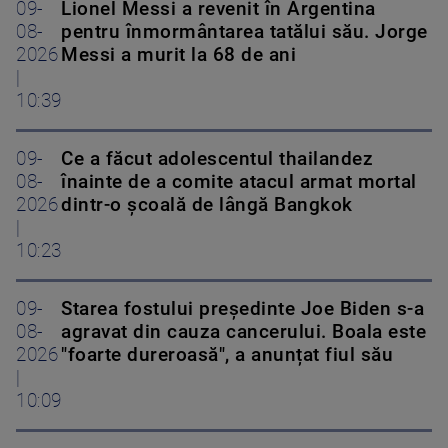
09-
Lionel Messi a revenit în Argentina
08-
pentru înmormântarea tatălui său. Jorge
2026
Messi a murit la 68 de ani
|
10:39
09-
Ce a făcut adolescentul thailandez
08-
înainte de a comite atacul armat mortal
2026
dintr-o școală de lângă Bangkok
|
10:23
09-
Starea fostului președinte Joe Biden s-a
08-
agravat din cauza cancerului. Boala este
2026
"foarte dureroasă", a anunțat fiul său
|
10:09