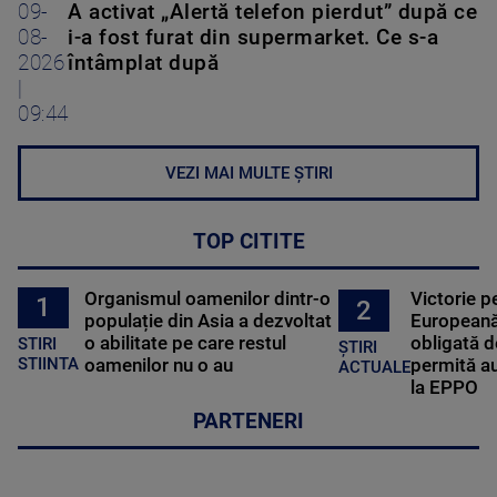
09-
A activat „Alertă telefon pierdut” după ce
08-
i-a fost furat din supermarket. Ce s-a
2026
întâmplat după
|
09:44
VEZI MAI MULTE ȘTIRI
TOP CITITE
Organismul oamenilor dintr-o
Victorie p
1
2
populație din Asia a dezvoltat
Europeană
o abilitate pe care restul
obligată d
STIRI
ȘTIRI
oamenilor nu o au
permită au
STIINTA
ACTUALE
la EPPO
PARTENERI