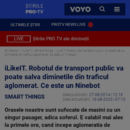
StirilePROTV
CAUTA
VOYO
TOATE 
PROTV NEWS LIVE
ULTIMELE ȘTIRI
LIVE
Știrile PRO TV ale dimineții
Stirileprotv
iLikeIT
Smart things
iLikeIT. Robotul de transport public va poate salva
diminetile din traficul aglomerat. Ce este un Ninebot
iLikeIT. Robotul de transport public va
poate salva diminetile din traficul
aglomerat. Ce este un Ninebot
Data publicării:
27-08-2014 | 12:19
SMART THINGS
Data actualizării:
16-08-2025 | 07:10
Orasele noastre sunt sufocate de masini cu un
singur pasager, adica soferul. E valabil mai ales
la primele ore, cand incepe aglomeratia de