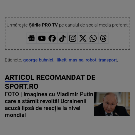
Urmărește
Știrile PRO TV
pe canalul de social media preferat:
Etichete:
george buhnici
,
ilikeit
,
masina
,
robot
,
transport
,
ARTICOL RECOMANDAT DE
SPORT.RO
FOTO | Imaginea cu Vladimir Putin
care a stârnit revoltă! Ucrainenii
acuză lipsă de reacție la nivel
mondial