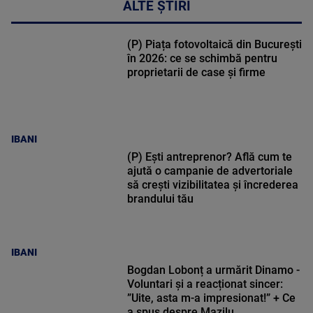
ALTE ȘTIRI
(P) Piața fotovoltaică din București
în 2026: ce se schimbă pentru
proprietarii de case și firme
IBANI
(P) Ești antreprenor? Află cum te
ajută o campanie de advertoriale
să crești vizibilitatea și încrederea
brandului tău
IBANI
Bogdan Lobonț a urmărit Dinamo -
Voluntari și a reacționat sincer:
”Uite, asta m-a impresionat!” + Ce
a spus despre Mazilu