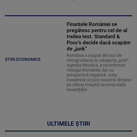
Finanțele României se
pregătesc pentru cel de-al
treilea test. Standard &
Poor’s decide dacă scapăm
de „junk”
România a scapat din nou de
STIRI ECONOMICE
retrogradarea la categoria „junk”.
Agenția Moody's, a reconfirmat
ratingul României, dar cu
perspectivă negativă. Asta
înseamnă că țara noastră rămâne
pe ultima treaptă recomandată
investițiilor.
ULTIMELE ȘTIRI