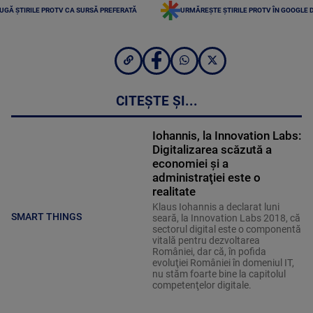
UGĂ ȘTIRILE PROTV CA SURSĂ PREFERATĂ
URMĂREȘTE ȘTIRILE PROTV ÎN GOOGLE 
CITEȘTE ȘI...
Iohannis, la Innovation Labs:
Digitalizarea scăzută a
economiei şi a
administraţiei este o
realitate
Klaus Iohannis a declarat luni
SMART THINGS
seară, la Innovation Labs 2018, că
sectorul digital este o componentă
vitală pentru dezvoltarea
României, dar că, în pofida
evoluţiei României în domeniul IT,
nu stăm foarte bine la capitolul
competenţelor digitale.