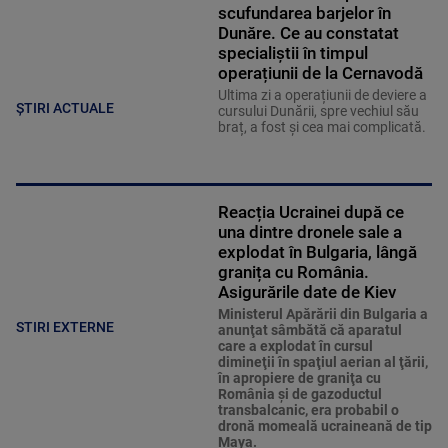
scufundarea barjelor în
Dunăre. Ce au constatat
specialiștii în timpul
operațiunii de la Cernavodă
Ultima zi a operațiunii de deviere a
ȘTIRI ACTUALE
cursului Dunării, spre vechiul său
braț, a fost și cea mai complicată.
Reacția Ucrainei după ce
una dintre dronele sale a
explodat în Bulgaria, lângă
granița cu România.
Asigurările date de Kiev
Ministerul Apărării din Bulgaria a
STIRI EXTERNE
anunţat sâmbătă că aparatul
care a explodat în cursul
dimineţii în spaţiul aerian al ţării,
în apropiere de graniţa cu
România şi de gazoductul
transbalcanic, era probabil o
dronă momeală ucraineană de tip
Maya.