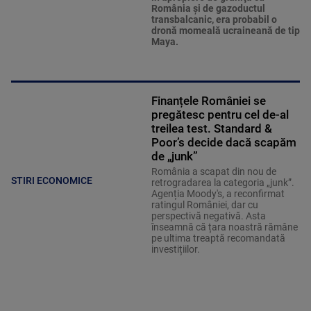
România şi de gazoductul
transbalcanic, era probabil o
dronă momeală ucraineană de tip
Maya.
Finanțele României se
pregătesc pentru cel de-al
treilea test. Standard &
Poor’s decide dacă scapăm
de „junk”
România a scapat din nou de
STIRI ECONOMICE
retrogradarea la categoria „junk”.
Agenția Moody's, a reconfirmat
ratingul României, dar cu
perspectivă negativă. Asta
înseamnă că țara noastră rămâne
pe ultima treaptă recomandată
investițiilor.