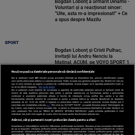
Bogdan Lobonț a urmărit Dinamo -
Voluntari și a reacționat sincer:
”Uite, asta m-a impresionat!” + Ce
a spus despre Mazilu
SPORT
Bogdan Lobonț și Cristi Pulhac,
invitații lui Andru Nenciu la
Matinal, ACUM, pe VOYO SPORT 1
Nouă ne pasă ca datele tale personale să rămână confidențiale
Noi și partenerii noștri
201
stocăm și/sau accesăm informații pe dispozitivul dvs., precum identificatorii cookie
unici pentru prelucrarea datelor cu caracter personal. Puteți accepta sau gestiona alegerile dvs. făcând clic mai jos
sau în orice moment, pe pagina cu politica de confidențialitate. Aceste alegeri vor fi raportate partenerilor noștri și
nu vă vor afecta navigarea.
Mai multe detalii
Noi si partenerii nostri (retelele de socializare si agentiile de publicitate partenere, precum si furnizorii nostri de
SPORT
servicii de date analitice) prelucram date pentru a permite website-ului sa functioneze, pentru a personaliza
continutul si anunturile publicitare afisate in functie de interesele si/sau profilul dvs., pentru a va oferi
functionalitati aferente retelelor de socializare si pentru a analiza traficul pe website. Beneficiati de drepturile
prevazute de art. 15-22 din GDPR in legatura cu prelucrarea datelor cu caracter personal. Aceste drepturi pot fi
exercitate prin modalitatea indicata
aici
. Prin click pe “ACCEPT TOATE”, acceptati folosirea tuturor Tehnologiilor de
tip Cookie, care implica inclusiv acceptul dvs. cu privire la stocarea/accesarea informatiilor de catre Vendor-ii cu
care colaboram. Prin click pe “VREAU SA MODIFIC SETARILE INDIVIDUAL” puteti schimba preferintele in mod
individual, mai putin cele legate de cookie strict necesare pentru functionarea website-ului.
Atât noi, cât și partenerii noștri prelucrăm datele pentru a oferi:
Dezvoltarea și îmbunătățirea serviciilor. Măsurarea performanței reclamelor. Stocarea și/sau accesarea informațiilor
de pe un dispozitiv. Utilizarea profilurilor pentru selectarea conținutului personalizat. Crearea profilurilor de conținut
personalizat. Utilizarea profilurilor pentru selectarea publicității personalizate. Crearea profilurilor pentru publicitate
personalizată. Măsurarea performanței conținutului. Înțelegerea publicului prin statistici sau combinații de date din