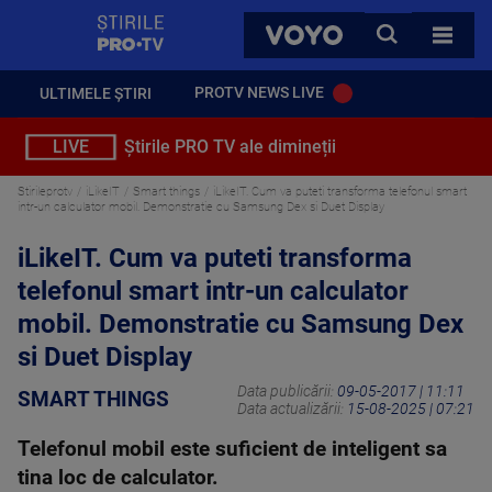
StirilePROTV
CAUTA
VOYO
TOATE 
PROTV NEWS LIVE
ULTIMELE ȘTIRI
LIVE
Știrile PRO TV ale dimineții
Stirileprotv
iLikeIT
Smart things
iLikeIT. Cum va puteti transforma telefonul smart
intr-un calculator mobil. Demonstratie cu Samsung Dex si Duet Display
iLikeIT. Cum va puteti transforma
telefonul smart intr-un calculator
mobil. Demonstratie cu Samsung Dex
si Duet Display
Data publicării:
09-05-2017 | 11:11
SMART THINGS
Data actualizării:
15-08-2025 | 07:21
Telefonul mobil este suficient de inteligent sa
tina loc de calculator.