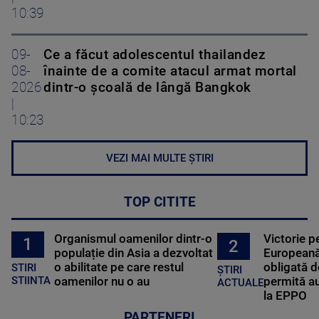
10:39
09-
Ce a făcut adolescentul thailandez
08-
înainte de a comite atacul armat mortal
2026
dintr-o școală de lângă Bangkok
|
10:23
VEZI MAI MULTE ȘTIRI
TOP CITITE
Organismul oamenilor dintr-o
Victorie p
1
2
populație din Asia a dezvoltat
Europeană
o abilitate pe care restul
obligată d
STIRI
ȘTIRI
oamenilor nu o au
permită au
STIINTA
ACTUALE
la EPPO
PARTENERI