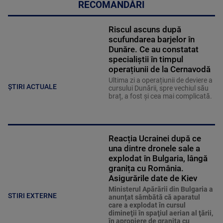
RECOMANDĂRI
Riscul ascuns după
scufundarea barjelor în
Dunăre. Ce au constatat
specialiștii în timpul
operațiunii de la Cernavodă
Ultima zi a operațiunii de deviere a
ȘTIRI ACTUALE
cursului Dunării, spre vechiul său
braț, a fost și cea mai complicată.
Reacția Ucrainei după ce
una dintre dronele sale a
explodat în Bulgaria, lângă
granița cu România.
Asigurările date de Kiev
Ministerul Apărării din Bulgaria a
STIRI EXTERNE
anunţat sâmbătă că aparatul
care a explodat în cursul
dimineţii în spaţiul aerian al ţării,
în apropiere de graniţa cu