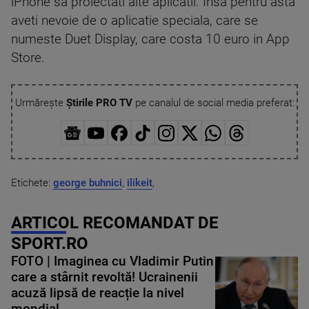
iPhone sa proiectati alte aplicatii. Insa pentru asta
aveti nevoie de o aplicatie speciala, care se
numeste Duet Display, care costa 10 euro in App
Store.
Urmărește
Știrile PRO TV
pe canalul de social media preferat:
Etichete:
george buhnici
,
ilikeit
,
ARTICOL RECOMANDAT DE
SPORT.RO
FOTO | Imaginea cu Vladimir Putin
care a stârnit revoltă! Ucrainenii
acuză lipsă de reacție la nivel
mondial