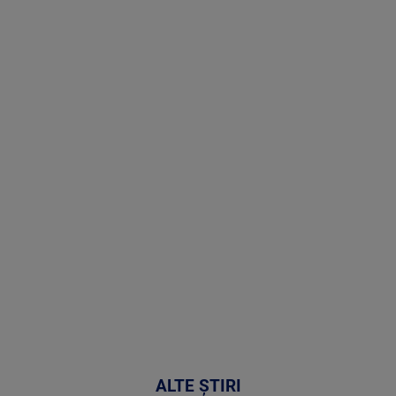
Stirile PRO
TV # 17.00 -
07 August
2026
MAI
MULTE
DETALII
50:51
ALTE ȘTIRI