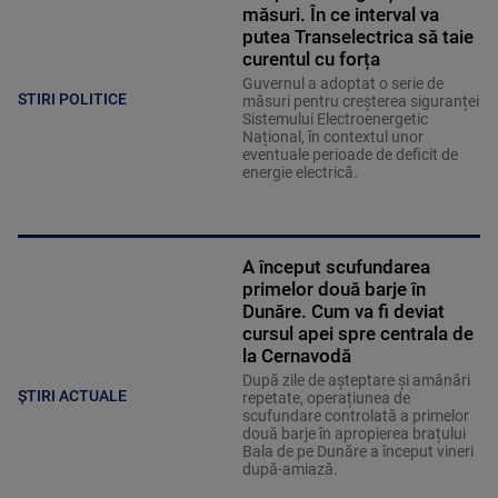
măsuri. În ce interval va
putea Transelectrica să taie
curentul cu forța
Guvernul a adoptat o serie de
STIRI POLITICE
măsuri pentru creșterea siguranței
Sistemului Electroenergetic
Național, în contextul unor
eventuale perioade de deficit de
energie electrică.
A început scufundarea
primelor două barje în
Dunăre. Cum va fi deviat
cursul apei spre centrala de
la Cernavodă
După zile de așteptare și amânări
ȘTIRI ACTUALE
repetate, operațiunea de
scufundare controlată a primelor
două barje în apropierea brațului
Bala de pe Dunăre a început vineri
după-amiază.