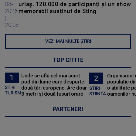
08-
uriaș. 120.000 de participanți și un show
2026
memorabil susținut de Sting
|
20:08
VEZI MAI MULTE ȘTIRI
TOP CITITE
Unde se află cel mai scurt
Organismul 
1
2
pod din lume care desparte
populație di
STIRI
două țări europene. Are doar
o abilitate p
STIRI
TURISM
3 metri și două fusuri orare
oamenilor nu
STIINTA
PARTENERI