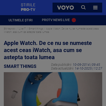
StirilePROTV
CAUTA
VOYO
TOATE 
PROTV NEWS LIVE
ULTIMELE ȘTIRI
Stirileprotv
iLikeIT
Smart things
Apple Watch. De ce nu se numeste acest ceas
iWatch, asa cum se astepta toata lumea
Apple Watch. De ce nu se numeste
acest ceas iWatch, asa cum se
astepta toata lumea
Data publicării:
10-09-2014 | 09:45
SMART THINGS
Data actualizării:
14-10-2025 | 12:27