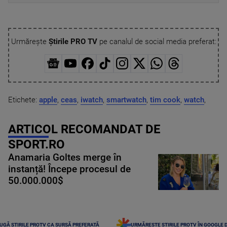
Urmărește
Știrile PRO TV
pe canalul de social media preferat:
Etichete:
apple
,
ceas
,
iwatch
,
smartwatch
,
tim cook
,
watch
,
ARTICOL RECOMANDAT DE
SPORT.RO
Anamaria Goltes merge în
instanță! Începe procesul de
50.000.000$
UGĂ ȘTIRILE PROTV CA SURSĂ PREFERATĂ
URMĂREȘTE ȘTIRILE PROTV ÎN GOOGLE 