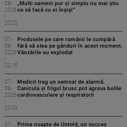
08-
„Mulți oameni pur și simplu nu mai știu
2026
ce să facă cu ei înșiși”
|
20:22
07-
Produsele pe care românii le cumpără
08-
fără să stea pe gânduri în acest moment.
2026
Vânzările au explodat
|
20:15
07-
Medicii trag un semnal de alarmă.
08-
Canicula și frigul brusc pot agrava bolile
2026
cardiovasculare și respiratorii
|
20:09
07-
Prima noapte de Untold, un succes