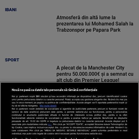
IBANI
Atmosferă din altă lume la
prezentarea lui Mohamed Salah la
Trabzonspor pe Papara Park
SPORT
A plecat de la Manchester City
pentru 50.000.000€ și a semnat cu
alt club din Premier League!
Nouă ne pasă ca datele tale personale să rămână confidențiale
Noi și partenerii noștri
201
stocăm și/sau accesăm informații pe dispozitivul dvs., precum identificatorii cookie
unici pentru prelucrarea datelor cu caracter personal. Puteți accepta sau gestiona alegerile dvs. făcând clic mai jos
sau în orice moment, pe pagina cu politica de confidențialitate. Aceste alegeri vor fi raportate partenerilor noștri și
nu vă vor afecta navigarea.
Mai multe detalii
Noi si partenerii nostri (retelele de socializare si agentiile de publicitate partenere, precum si furnizorii nostri de
SPORT
servicii de date analitice) prelucram date pentru a permite website-ului sa functioneze, pentru a personaliza
continutul si anunturile publicitare afisate in functie de interesele si/sau profilul dvs., pentru a va oferi
functionalitati aferente retelelor de socializare si pentru a analiza traficul pe website. Beneficiati de drepturile
prevazute de art. 15-22 din GDPR in legatura cu prelucrarea datelor cu caracter personal. Aceste drepturi pot fi
exercitate prin modalitatea indicata
aici
. Prin click pe “ACCEPT TOATE”, acceptati folosirea tuturor Tehnologiilor de
tip Cookie, care implica inclusiv acceptul dvs. cu privire la stocarea/accesarea informatiilor de catre Vendor-ii cu
care colaboram. Prin click pe “VREAU SA MODIFIC SETARILE INDIVIDUAL” puteti schimba preferintele in mod
individual, mai putin cele legate de cookie strict necesare pentru functionarea website-ului.