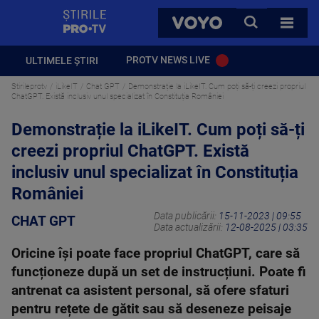
StirilePROTV
CAUTA
VOYO
TOATE 
PROTV NEWS LIVE
ULTIMELE ȘTIRI
Stirileprotv
iLikeIT
Chat GPT
Demonstrație la iLikeIT. Cum poți să-ți creezi propriul
ChatGPT. Există inclusiv unul specializat în Constituția României
Demonstrație la iLikeIT. Cum poți să-ți
creezi propriul ChatGPT. Există
inclusiv unul specializat în Constituția
României
Data publicării:
15-11-2023 | 09:55
CHAT GPT
Data actualizării:
12-08-2025 | 03:35
Oricine își poate face propriul ChatGPT, care să
funcționeze după un set de instrucțiuni. Poate fi
antrenat ca asistent personal, să ofere sfaturi
pentru rețete de gătit sau să deseneze peisaje