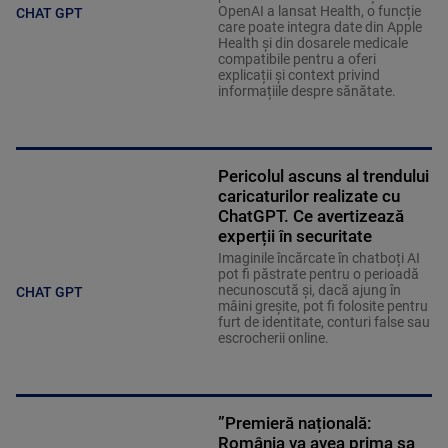
OpenAI a lansat Health, o funcție
CHAT GPT
care poate integra date din Apple
Health și din dosarele medicale
compatibile pentru a oferi
explicații și context privind
informațiile despre sănătate.
Pericolul ascuns al trendului
caricaturilor realizate cu
ChatGPT. Ce avertizează
experții în securitate
Imaginile încărcate în chatboți AI
pot fi păstrate pentru o perioadă
necunoscută și, dacă ajung în
CHAT GPT
mâini greșite, pot fi folosite pentru
furt de identitate, conturi false sau
escrocherii online.
”Premieră națională:
România va avea prima sa