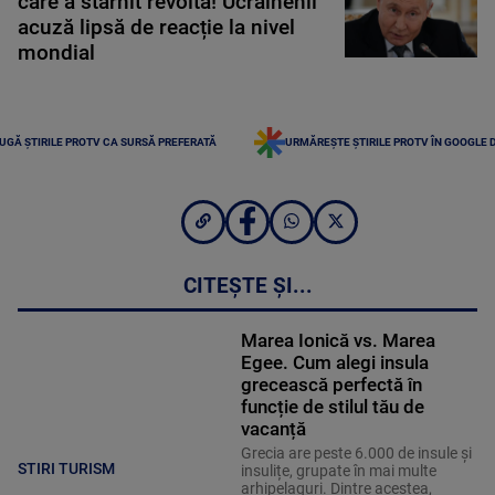
care a stârnit revoltă! Ucrainenii
acuză lipsă de reacție la nivel
mondial
UGĂ ȘTIRILE PROTV CA SURSĂ PREFERATĂ
URMĂREȘTE ȘTIRILE PROTV ÎN GOOGLE 
CITEȘTE ȘI...
Marea Ionică vs. Marea
Egee. Cum alegi insula
grecească perfectă în
funcție de stilul tău de
vacanță
Grecia are peste 6.000 de insule și
STIRI TURISM
insulițe, grupate în mai multe
arhipelaguri. Dintre acestea,