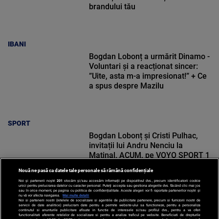
brandului tău
IBANI
Bogdan Lobonț a urmărit Dinamo -
Voluntari și a reacționat sincer:
”Uite, asta m-a impresionat!” + Ce
a spus despre Mazilu
SPORT
Bogdan Lobonț și Cristi Pulhac,
invitații lui Andru Nenciu la
Matinal, ACUM, pe VOYO SPORT 1
Nouă ne pasă ca datele tale personale să rămână confidențiale
Noi și partenerii noștri
201
stocăm și/sau accesăm informații pe dispozitivul dvs., precum identificatorii cookie
unici pentru prelucrarea datelor cu caracter personal. Puteți accepta sau gestiona alegerile dvs. făcând clic mai jos
sau în orice moment, pe pagina cu politica de confidențialitate. Aceste alegeri vor fi raportate partenerilor noștri și
nu vă vor afecta navigarea.
Mai multe detalii
Noi si partenerii nostri (retelele de socializare si agentiile de publicitate partenere, precum si furnizorii nostri de
SPORT
servicii de date analitice) prelucram date pentru a permite website-ului sa functioneze, pentru a personaliza
continutul si anunturile publicitare afisate in functie de interesele si/sau profilul dvs., pentru a va oferi
functionalitati aferente retelelor de socializare si pentru a analiza traficul pe website. Beneficiati de drepturile