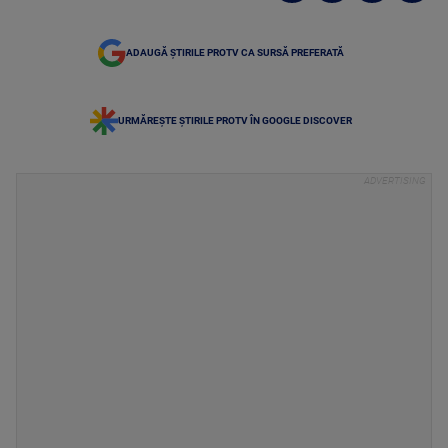
ADAUGĂ ȘTIRILE PROTV CA SURSĂ PREFERATĂ
URMĂREȘTE ȘTIRILE PROTV ÎN GOOGLE DISCOVER