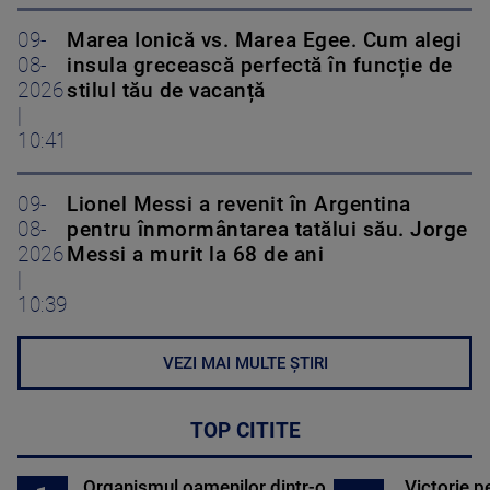
09-
Marea Ionică vs. Marea Egee. Cum alegi
08-
insula grecească perfectă în funcție de
2026
stilul tău de vacanță
|
10:41
09-
Lionel Messi a revenit în Argentina
08-
pentru înmormântarea tatălui său. Jorge
2026
Messi a murit la 68 de ani
|
10:39
VEZI MAI MULTE ȘTIRI
TOP CITITE
Organismul oamenilor dintr-o
Victorie p