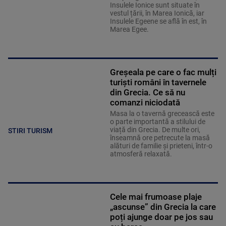
Insulele Ionice sunt situate în
vestul țării, în Marea Ionică, iar
Insulele Egeene se află în est, în
Marea Egee.
Greșeala pe care o fac mulți
turiști români în tavernele
din Grecia. Ce să nu
comanzi niciodată
Masa la o tavernă grecească este
o parte importantă a stilului de
viață din Grecia. De multe ori,
STIRI TURISM
înseamnă ore petrecute la masă
alături de familie și prieteni, într-o
atmosferă relaxată.
Cele mai frumoase plaje
„ascunse” din Grecia la care
poți ajunge doar pe jos sau