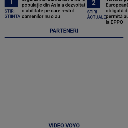
1
2
populație din Asia a dezvoltat
Europeană
o abilitate pe care restul
obligată d
STIRI
ȘTIRI
oamenilor nu o au
permită au
STIINTA
ACTUALE
la EPPO
PARTENERI
VIDEO VOYO