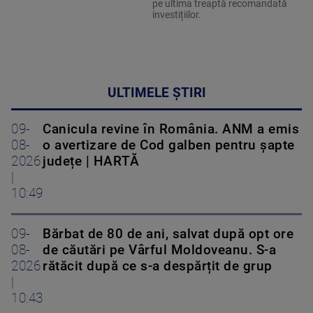
pe ultima treaptă recomandată
investițiilor.
ULTIMELE ȘTIRI
09-
Canicula revine în România. ANM a emis
08-
o avertizare de Cod galben pentru șapte
2026
județe | HARTĂ
|
10:49
09-
Bărbat de 80 de ani, salvat după opt ore
08-
de căutări pe Vârful Moldoveanu. S-a
2026
rătăcit după ce s-a despărțit de grup
|
10:43