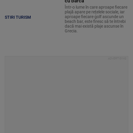
cu barca
Într-o lume în care aproape fiecare
plajă apare pe rețelele sociale, iar
aproape fiecare golf ascunde un
STIRI TURISM
beach bar, este firesc să te întrebi
dacă mai există plaje ascunse în
Grecia.