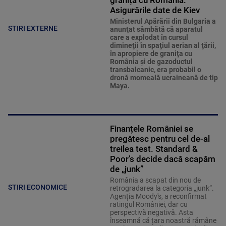
granița cu România.
Asigurările date de Kiev
Ministerul Apărării din Bulgaria a
STIRI EXTERNE
anunţat sâmbătă că aparatul
care a explodat în cursul
dimineţii în spaţiul aerian al ţării,
în apropiere de graniţa cu
România şi de gazoductul
transbalcanic, era probabil o
dronă momeală ucraineană de tip
Maya.
Finanțele României se
pregătesc pentru cel de-al
treilea test. Standard &
Poor’s decide dacă scapăm
de „junk”
România a scapat din nou de
STIRI ECONOMICE
retrogradarea la categoria „junk”.
Agenția Moody's, a reconfirmat
ratingul României, dar cu
perspectivă negativă. Asta
înseamnă că țara noastră rămâne