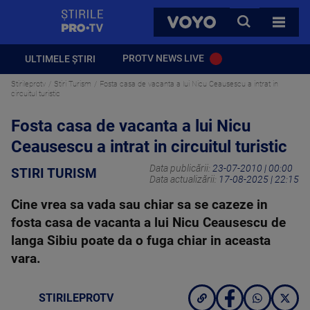
StirilePROTV
CAUTA
VOYO
TOATE 
PROTV NEWS LIVE
ULTIMELE ȘTIRI
Stirileprotv
Stiri Turism
Fosta casa de vacanta a lui Nicu Ceausescu a intrat in
circuitul turistic
Fosta casa de vacanta a lui Nicu
Ceausescu a intrat in circuitul turistic
Data publicării:
23-07-2010 | 00:00
STIRI TURISM
Data actualizării:
17-08-2025 | 22:15
Cine vrea sa vada sau chiar sa se cazeze in
fosta casa de vacanta a lui Nicu Ceausescu de
langa Sibiu poate da o fuga chiar in aceasta
vara.
STIRILEPROTV