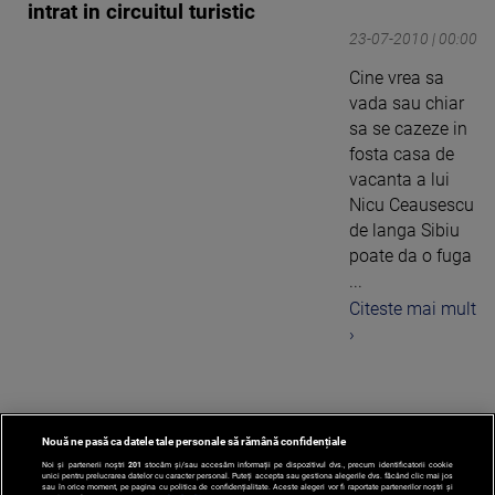
intrat in circuitul turistic
23-07-2010 | 00:00
Cine vrea sa
vada sau chiar
sa se cazeze in
fosta casa de
vacanta a lui
Nicu Ceausescu
de langa Sibiu
poate da o fuga
...
Citeste mai mult
›
Nouă ne pasă ca datele tale personale să rămână confidențiale
1
Noi și partenerii noștri
201
stocăm și/sau accesăm informații pe dispozitivul dvs., precum identificatorii cookie
unici pentru prelucrarea datelor cu caracter personal. Puteți accepta sau gestiona alegerile dvs. făcând clic mai jos
sau în orice moment, pe pagina cu politica de confidențialitate. Aceste alegeri vor fi raportate partenerilor noștri și