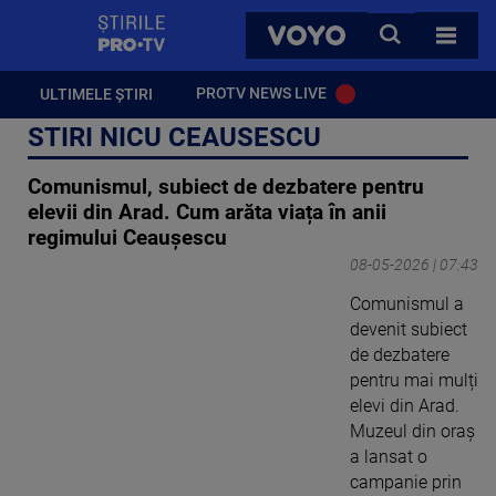
StirilePROTV
CAUTA
VOYO
TOATE 
PROTV NEWS LIVE
ULTIMELE ȘTIRI
STIRI NICU CEAUSESCU
Comunismul, subiect de dezbatere pentru
elevii din Arad. Cum arăta viața în anii
regimului Ceaușescu
08-05-2026 | 07:43
Comunismul a
devenit subiect
de dezbatere
pentru mai mulți
elevi din Arad.
Muzeul din oraș
a lansat o
campanie prin