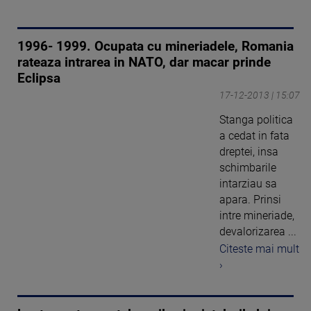
1996- 1999. Ocupata cu mineriadele, Romania
rateaza intrarea in NATO, dar macar prinde
Eclipsa
17-12-2013 | 15:07
Stanga politica
a cedat in fata
dreptei, insa
schimbarile
intarziau sa
apara. Prinsi
intre mineriade,
devalorizarea ...
Citeste mai mult
›