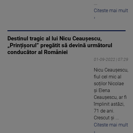
...
Citeste mai mult
›
Destinul tragic al lui Nicu Ceaușescu,
„Prințișorul” pregătit să devină următorul
conducător al României
01-09-2022 | 07:29
Nicu Ceaușescu,
fiul cel mic al
soților Nicolae
și Elena
Ceaușescu, ar fi
împlinit astăzi,
71 de ani.
Crescut și ...
Citeste mai mult
›