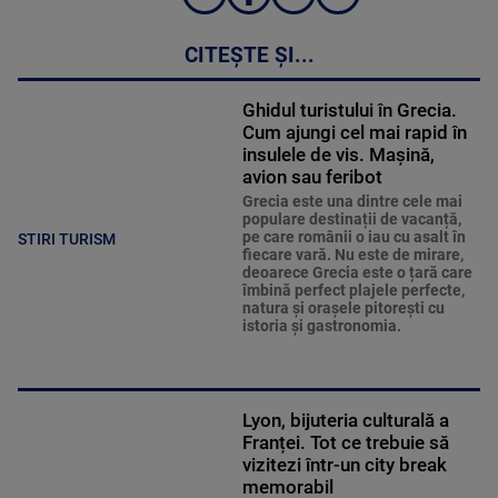
CITEȘTE ȘI...
Ghidul turistului în Grecia.
Cum ajungi cel mai rapid în
insulele de vis. Mașină,
avion sau feribot
Grecia este una dintre cele mai
populare destinații de vacanță,
pe care românii o iau cu asalt în
STIRI TURISM
fiecare vară. Nu este de mirare,
deoarece Grecia este o țară care
îmbină perfect plajele perfecte,
natura și orașele pitorești cu
istoria și gastronomia.
Lyon, bijuteria culturală a
Franței. Tot ce trebuie să
vizitezi într-un city break
memorabil