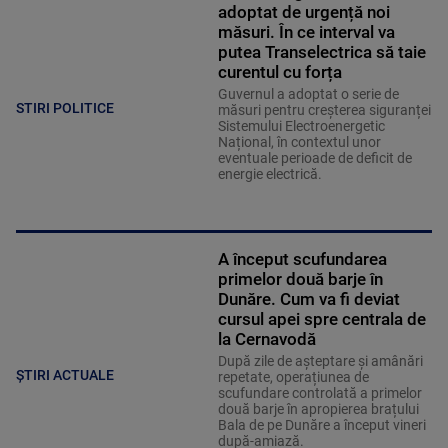
adoptat de urgență noi
măsuri. În ce interval va
putea Transelectrica să taie
curentul cu forța
Guvernul a adoptat o serie de
STIRI POLITICE
măsuri pentru creșterea siguranței
Sistemului Electroenergetic
Național, în contextul unor
eventuale perioade de deficit de
energie electrică.
A început scufundarea
primelor două barje în
Dunăre. Cum va fi deviat
cursul apei spre centrala de
la Cernavodă
După zile de așteptare și amânări
ȘTIRI ACTUALE
repetate, operațiunea de
scufundare controlată a primelor
două barje în apropierea brațului
Bala de pe Dunăre a început vineri
după-amiază.