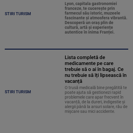
Lyon, capitala gastronomiei
franceze, te cucerește prin
farmecul său istoric, muzeele
STIRI TURISM
fascinante și atmosfera vibrantă.
Descoperă un oraș plin de
cultură, artă și experiențe
autentice în inima Franței.
Lista completă de
medicamente pe care
trebuie să o ai în bagaj. Ce
nu trebuie să îți lipsească în
vacanță
O trusă medicală bine pregătită te
STIRI TURISM
poate ajuta să gestionezi rapid
problemele care apar frecvent în
vacanță, de la dureri, indigestie și
alergii până la arsuri solare, rău de
mișcare sau mici accidente.