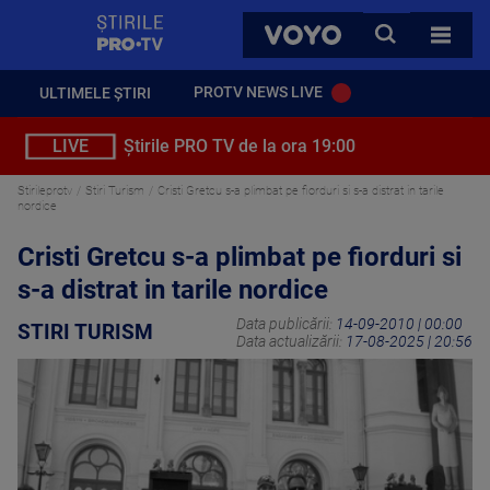
StirilePROTV
CAUTA
VOYO
TOATE 
PROTV NEWS LIVE
ULTIMELE ȘTIRI
LIVE
Știrile PRO TV de la ora 19:00
Stirileprotv
Stiri Turism
Cristi Gretcu s-a plimbat pe fiorduri si s-a distrat in tarile
nordice
Cristi Gretcu s-a plimbat pe fiorduri si
s-a distrat in tarile nordice
Data publicării:
14-09-2010 | 00:00
STIRI TURISM
Data actualizării:
17-08-2025 | 20:56