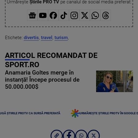
Urmărește
Știrile PRO TV
pe canalul de social media preferat:
Etichete:
divertis
,
travel
,
turism
,
ARTICOL RECOMANDAT DE
SPORT.RO
Anamaria Goltes merge în
instanță! Începe procesul de
50.000.000$
UGĂ ȘTIRILE PROTV CA SURSĂ PREFERATĂ
URMĂREȘTE ȘTIRILE PROTV ÎN GOOGLE 