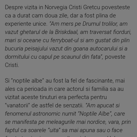
Despre vizita in Norvegia Cristi Gretcu povesteste
ca a durat cam doua zile, dar a fost plina de
experiente unice.
”Am mers pe Drumul trolilor, am
vazut ghetarul de la Briskdaal, am traversat fiorduri,
mari si oceane cu ferryboat-ul si am gustat din plin
bucuria peisajului vazut din goana autocarului si a
dormitului cu capul pe scaunul din fata”,
poveste
Cristi.
Si ”noptile albe” au fost la fel de fascinante, mai
ales ca perioada in care actorul si familia sa au
vizitat aceste tinuturi era perfecta pentru
”vanatorii” de astfel de senzatii.
”Am apucat si
fenomenul astronomic numit ”Noptile Albe”, care
se manifesta pe meleagurile mai nordice, vara, prin
faptul ca soarele ”uita” sa mai apuna sau o face