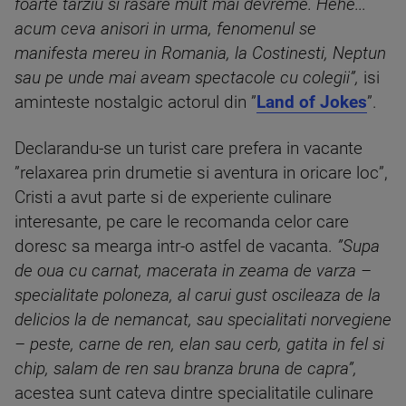
foarte tarziu si rasare mult mai devreme. Hehe...
acum ceva anisori in urma, fenomenul se
manifesta mereu in Romania, la Costinesti, Neptun
sau pe unde mai aveam spectacole cu colegii”,
isi
aminteste nostalgic actorul din ”
Land of Jokes
”.
Declarandu-se un turist care prefera in vacante
”relaxarea prin drumetie si aventura in oricare loc”,
Cristi a avut parte si de experiente culinare
interesante, pe care le recomanda celor care
doresc sa mearga intr-o astfel de vacanta.
”Supa
de oua cu carnat, macerata in zeama de varza –
specialitate poloneza, al carui gust oscileaza de la
delicios la de nemancat, sau specialitati norvegiene
– peste, carne de ren, elan sau cerb, gatita in fel si
chip, salam de ren sau branza bruna de capra”,
acestea sunt cateva dintre specialitatile culinare