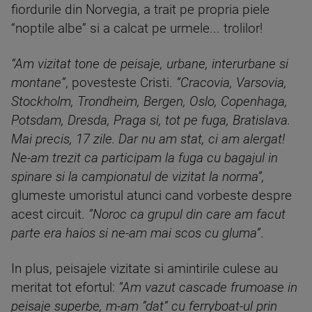
fiordurile din Norvegia, a trait pe propria piele
“noptile albe” si a calcat pe urmele... trolilor!
“Am vizitat tone de peisaje, urbane, interurbane si
montane”
, povesteste Cristi.
”Cracovia, Varsovia,
Stockholm, Trondheim, Bergen, Oslo, Copenhaga,
Potsdam, Dresda, Praga si, tot pe fuga, Bratislava.
Mai precis, 17 zile. Dar nu am stat, ci am alergat!
Ne-am trezit ca participam la fuga cu bagajul in
spinare si la campionatul de vizitat la norma”,
glumeste umoristul atunci cand vorbeste despre
acest circuit.
”Noroc ca grupul din care am facut
parte era haios si ne-am mai scos cu gluma”
.
In plus, peisajele vizitate si amintirile culese au
meritat tot efortul:
”Am vazut cascade frumoase in
peisaje superbe, m-am ”dat” cu ferryboat-ul prin