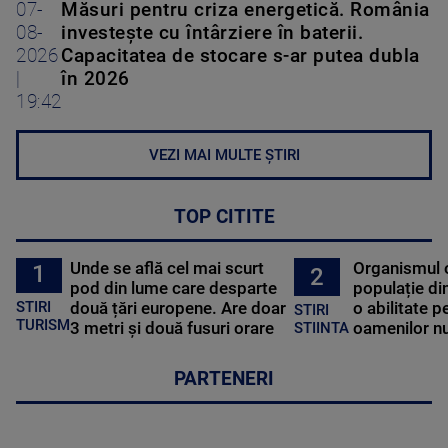
07-
Măsuri pentru criza energetică. România
08-
investește cu întârziere în baterii.
2026
Capacitatea de stocare s-ar putea dubla
|
în 2026
19:42
VEZI MAI MULTE ȘTIRI
TOP CITITE
Unde se află cel mai scurt
Organismul 
1
2
pod din lume care desparte
populație di
STIRI
două țări europene. Are doar
o abilitate p
STIRI
TURISM
3 metri și două fusuri orare
oamenilor nu
STIINTA
PARTENERI