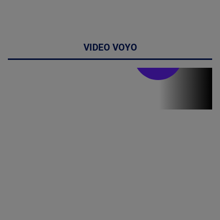
VIDEO VOYO
Doctor de
bine
(P) Terapia
hormonală în
menopauză
poate