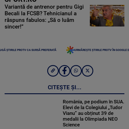
Variantă de antrenor pentru Gigi
Becali la FCSB? Tehnicianul a
răspuns fabulos: „Să o luăm
sincer!”
UGĂ ȘTIRILE PROTV CA SURSĂ PREFERATĂ
URMĂREȘTE ȘTIRILE PROTV ÎN GOOGLE 
CITEȘTE ȘI...
România, pe podium în SUA.
Elevi de la Colegiului „Tudor
Vianu” au obținut 39 de
medalii la Olimpiada NEO
Science