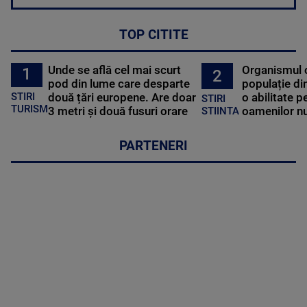
TOP CITITE
Unde se află cel mai scurt
Organismul 
1
2
pod din lume care desparte
populație di
STIRI
două țări europene. Are doar
o abilitate p
STIRI
TURISM
3 metri și două fusuri orare
oamenilor nu
STIINTA
PARTENERI