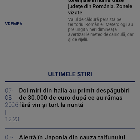
torențiale în numeroase
județe din România. Zonele
vizate
Valul de căldură persistă pe
VREMEA
teritoriul României. Meterologii au
prelungit vineri dimineață
avertizările meteo de caniculă, dar
și de vijelii.
ULTIMELE ȘTIRI
07-
Doi miri din Italia au primit despăgubiri
08-
de 30.000 de euro după ce au rămas
2026
fără vin și tort la nuntă
|
12:23
07-
Alertă în Japonia din cauza taifunului