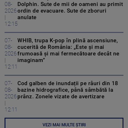
08-
Dolphin. Sute de mii de oameni au primit
2026
ordin de evacuare. Sute de zboruri
|
anulate
12:15
07-
WHIB, trupa K-pop în plină ascensiune,
08-
cucerită de România: „Este și mai
2026
frumoasă și mai fermecătoare decât ne
|
imaginam”
12:11
07-
Cod galben de inundații pe râuri din 18
08-
bazine hidrografice, până sâmbătă la
2026
prânz. Zonele vizate de avertizare
|
12:11
VEZI MAI MULTE ȘTIRI