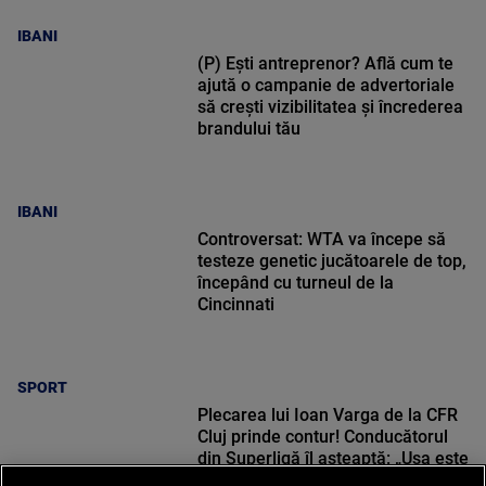
IBANI
(P) Ești antreprenor? Află cum te
ajută o campanie de advertoriale
să crești vizibilitatea și încrederea
brandului tău
IBANI
Controversat: WTA va începe să
testeze genetic jucătoarele de top,
începând cu turneul de la
Cincinnati
SPORT
Plecarea lui Ioan Varga de la CFR
Cluj prinde contur! Conducătorul
din Superligă îl așteaptă: „Ușa este
deschisă”