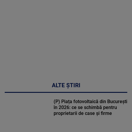
corecta
sindromul
cardio-
metabolic
MAI
MULTE
DETALII
17:46
ALTE ȘTIRI
(P) Piața fotovoltaică din București
în 2026: ce se schimbă pentru
proprietarii de case și firme