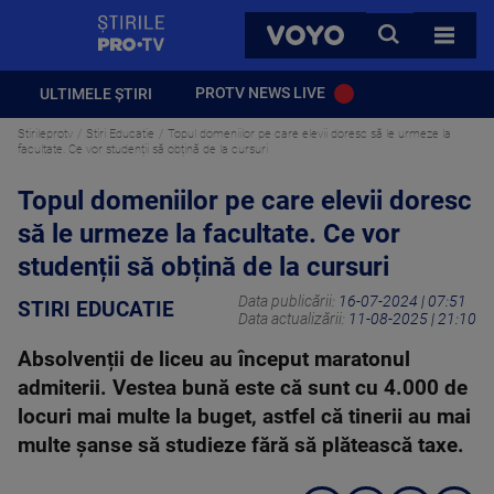
StirilePROTV
CAUTA
VOYO
TOATE 
PROTV NEWS LIVE
ULTIMELE ȘTIRI
Stirileprotv
Stiri Educatie
Topul domeniilor pe care elevii doresc să le urmeze la
facultate. Ce vor studenții să obțină de la cursuri
Topul domeniilor pe care elevii doresc
să le urmeze la facultate. Ce vor
studenții să obțină de la cursuri
Data publicării:
16-07-2024 | 07:51
STIRI EDUCATIE
Data actualizării:
11-08-2025 | 21:10
Absolvenții de liceu au început maratonul
admiterii. Vestea bună este că sunt cu 4.000 de
locuri mai multe la buget, astfel că tinerii au mai
multe șanse să studieze fără să plătească taxe.