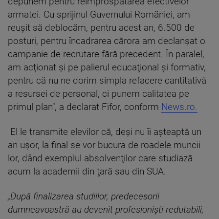
depunem pentru reîmprospătarea efectivelor
armatei. Cu sprijinul Guvernului României, am
reuşit să deblocăm, pentru acest an, 6.500 de
posturi, pentru încadrarea cărora am declanşat o
campanie de recrutare fără precedent. În paralel,
am acţionat şi pe palierul educaţional şi formativ,
pentru că nu ne dorim simpla refacere cantitativă
a resursei de personal, ci punem calitatea pe
primul plan", a declarat Fifor, conform
News.ro.
El le transmite elevilor că, deşi nu îi aşteaptă un
an uşor, la final se vor bucura de roadele muncii
lor, dând exemplul absolvenţilor care studiază
acum la academii din ţară sau din SUA.
„După finalizarea studiilor, predecesorii
dumneavoastră au devenit profesionişti redutabili,