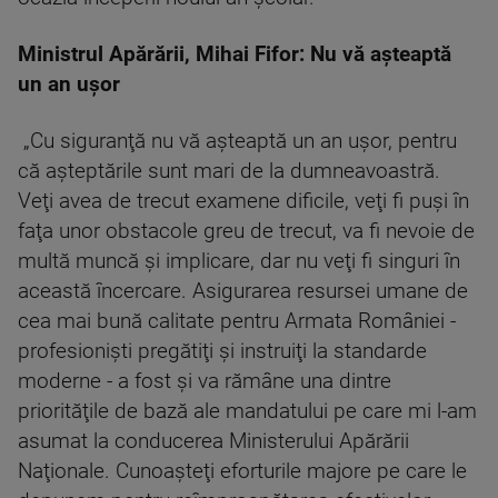
Ministrul Apărării, Mihai Fifor: Nu vă așteaptă
un an ușor
„Cu siguranţă nu vă aşteaptă un an uşor, pentru
că aşteptările sunt mari de la dumneavoastră.
Veţi avea de trecut examene dificile, veţi fi puşi în
faţa unor obstacole greu de trecut, va fi nevoie de
multă muncă şi implicare, dar nu veţi fi singuri în
această încercare. Asigurarea resursei umane de
cea mai bună calitate pentru Armata României -
profesionişti pregătiţi şi instruiţi la standarde
moderne - a fost şi va rămâne una dintre
priorităţile de bază ale mandatului pe care mi l-am
asumat la conducerea Ministerului Apărării
Naţionale. Cunoaşteţi eforturile majore pe care le