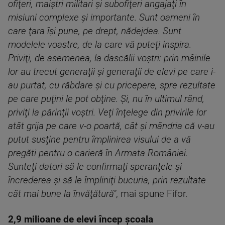
ofiţeri, maiştri militari şi subofiţeri angajaţi în
misiuni complexe şi importante. Sunt oameni în
care ţara îşi pune, pe drept, nădejdea. Sunt
modelele voastre, de la care vă puteţi inspira.
Priviţi, de asemenea, la dascălii voştri: prin mâinile
lor au trecut generaţii şi generaţii de elevi pe care i-
au purtat, cu răbdare şi cu pricepere, spre rezultate
pe care puţini le pot obţine. Şi, nu în ultimul rând,
priviţi la părinţii voştri. Veţi înţelege din privirile lor
atât grija pe care v-o poartă, cât şi mândria că v-au
putut susţine pentru împlinirea visului de a vă
pregăti pentru o carieră în Armata României.
Sunteţi datori să le confirmaţi speranţele şi
încrederea şi să le împliniţi bucuria, prin rezultate
cât mai bune la învăţătură"
, mai spune Fifor.
2,9 milioane de elevi încep școala