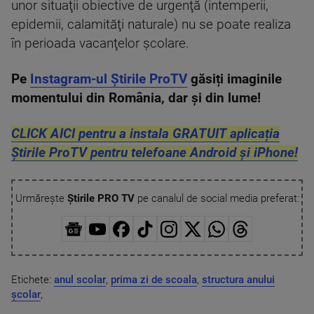
unor situaţii obiective de urgenţă (intemperii,
epidemii, calamităţi naturale) nu se poate realiza
în perioada vacanţelor şcolare.
Pe
Instagram-ul Știrile ProTV
găsiți imaginile
momentului din România, dar și din lume!
CLICK AICI pentru a instala GRATUIT aplicația
Știrile ProTV pentru telefoane Android și iPhone!
Urmărește
Știrile PRO TV
pe canalul de social media preferat:
Etichete:
anul scolar
,
prima zi de scoala
,
structura anului
școlar
,