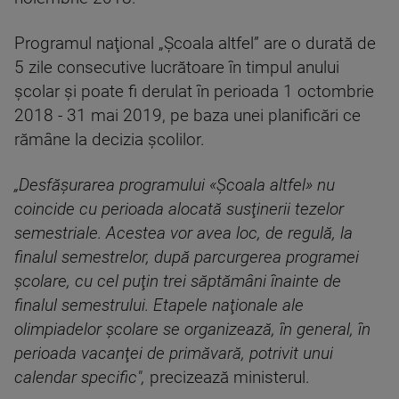
Programul naţional „Şcoala altfel” are o durată de
5 zile consecutive lucrătoare în timpul anului
şcolar şi poate fi derulat în perioada 1 octombrie
2018 - 31 mai 2019, pe baza unei planificări ce
rămâne la decizia şcolilor.
„Desfăşurarea programului «Şcoala altfel» nu
coincide cu perioada alocată susţinerii tezelor
semestriale. Acestea vor avea loc, de regulă, la
finalul semestrelor, după parcurgerea programei
şcolare, cu cel puţin trei săptămâni înainte de
finalul semestrului. Etapele naţionale ale
olimpiadelor şcolare se organizează, în general, în
perioada vacanţei de primăvară, potrivit unui
calendar specific",
precizează ministerul.