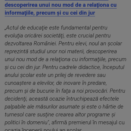
descoperirea unui nou mod de a relaţiona cu
informaţiile, precum şi cu cei din jur
„Actul de educaţie este fundamental pentru
evoluţia oricărei societăţi, este crucial pentru
dezvoltarea României. Pentru elevi, noul an şcolar
reprezintă studiul unor noi materii, descoperirea
unui nou mod de a relaţiona cu informaţiile, precum
şi cu cei din jur. Pentru cadrele didactice, începutul
anului şcolar este un prilej de revedere sau
cunoaştere a elevilor, de inovare în predare,
precum şi de bucurie în faţa a noi provocări. Pentru
decidenţi, această ocazie întruchipează efectele
palpabile ale măsurilor asumate şi este o hârtie de
turnesol care susţine crearea altor programe şi
politici în domeniu"
, afirmă premierul în mesajul cu
ocazia începerii noului an şcolar.