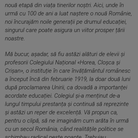
nouă etapă din viața tinerilor noștri. Aici, unde în
urmă cu 100 de ani a luat naștere o nouă Românie,
noi încurajăm noile generații pe drumul educației,
singurul care poate asigura un viitor prosper țării
noastre.
Mă bucur, așadar, să fiu astăzi alături de elevii și
profesorii Colegiului Național «Horea, Cloșca și
Crișan», o instituție în care învățământul românesc
a început încă din februarie 1919, la doar două luni
după proclamarea Unirii, ca dovadă a importanței
acordate educației. Colegiul și-a menținut de-a
lungul timpului prestanța și continuă să reprezinte
și astăzi un reper de excelență. Vă propun ca,
pentru o clipă, să ne imaginăm cum arăta în urmă
cu un secol România, când realitățile politice se
schimbau radical peste noapte. Trebuiau