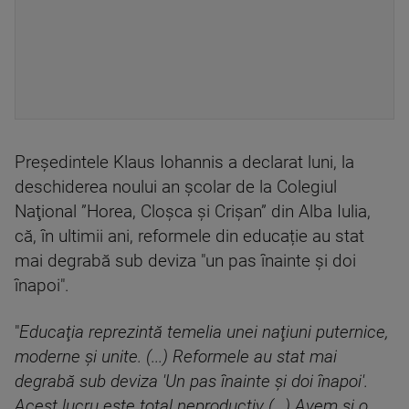
Preşedintele Klaus Iohannis a declarat luni, la
deschiderea noului an şcolar de la Colegiul
Naţional ”Horea, Cloşca şi Crişan” din Alba Iulia,
că, în ultimii ani, reformele din educație au stat
mai degrabă sub deviza "un pas înainte şi doi
înapoi".
"
Educaţia reprezintă temelia unei naţiuni puternice,
moderne şi unite. (...) Reformele au stat mai
degrabă sub deviza 'Un pas înainte şi doi înapoi'.
Acest lucru este total neproductiv (...) Avem şi o