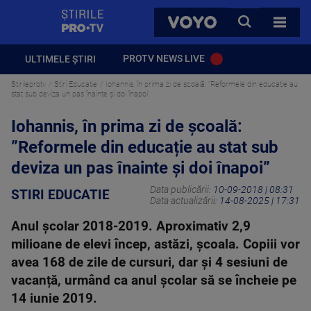
StirilePROTV
CAUTA
VOYO
TOATE 
PROTV NEWS LIVE
ULTIMELE ȘTIRI
Stirileprotv
Stiri Educatie
Iohannis, în prima zi de școală: ”Reformele din educație au
stat sub deviza un pas înainte şi doi înapoi”
Iohannis, în prima zi de școală:
”Reformele din educație au stat sub
deviza un pas înainte şi doi înapoi”
Data publicării:
10-09-2018 | 08:31
STIRI EDUCATIE
Data actualizării:
14-08-2025 | 17:31
Anul școlar 2018-2019. Aproximativ 2,9
milioane de elevi încep, astăzi, școala. Copiii vor
avea 168 de zile de cursuri, dar și 4 sesiuni de
vacanță, urmând ca anul școlar să se încheie pe
14 iunie 2019.